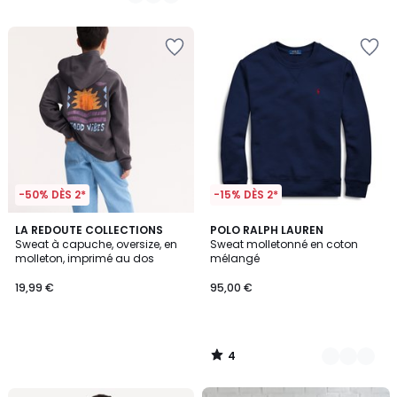
-50% DÈS 2*
-15% DÈS 2*
4
LA REDOUTE COLLECTIONS
3
POLO RALPH LAUREN
/
Sweat à capuche, oversize, en
Sweat molletonné en coton
Couleurs
5
molleton, imprimé au dos
mélangé
19,99 €
95,00 €
4
/
5
FINAL