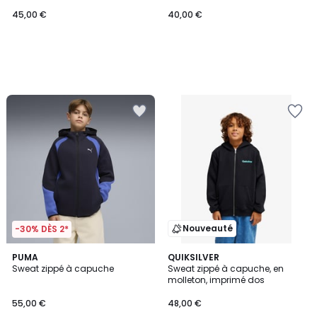
45,00 €
40,00 €
Nouveauté
-30% DÈS 2*
2
PUMA
QUIKSILVER
Sweat zippé à capuche
Sweat zippé à capuche, en
Couleurs
molleton, imprimé dos
55,00 €
48,00 €