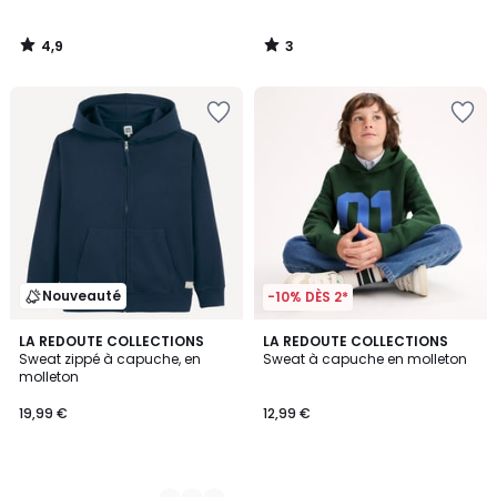
4,9
3
/
/
5
5
Nouveauté
-10% DÈS 2*
4
LA REDOUTE COLLECTIONS
LA REDOUTE COLLECTIONS
Sweat zippé à capuche, en
Sweat à capuche en molleton
Couleurs
molleton
19,99 €
12,99 €