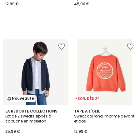
12,99 €
45,00 €
Nouveauté
-30% DÈS 2*
2
LA REDOUTE COLLECTIONS
TAPE A L'OEIL
Lot de 2 sweats zippés à
Sweat col rond imprimé devant
Couleurs
capuche en molleton
et dos
25,99 €
12,99 €