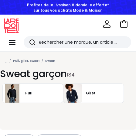
BONS PLANS | Jusqu'à -50% dès 2 articles*
Aller
au
La
panie
Redoute
Menu
Rechercher
Les
...
derniers
Pull, gilet, sweat
Sweat
Sweat garçon
articles
184
consultés
Pull
Gilet