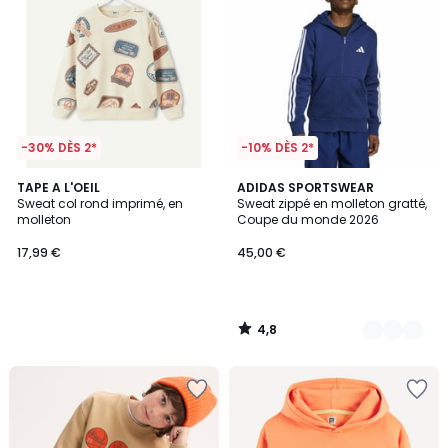
-30% DÈS 2*
-10% DÈS 2*
4,8
TAPE A L'OEIL
2
ADIDAS SPORTSWEAR
/ 5
Sweat col rond imprimé, en
Sweat zippé en molleton gratté,
Couleurs
molleton
Coupe du monde 2026
17,99 €
45,00 €
4,8
/
5