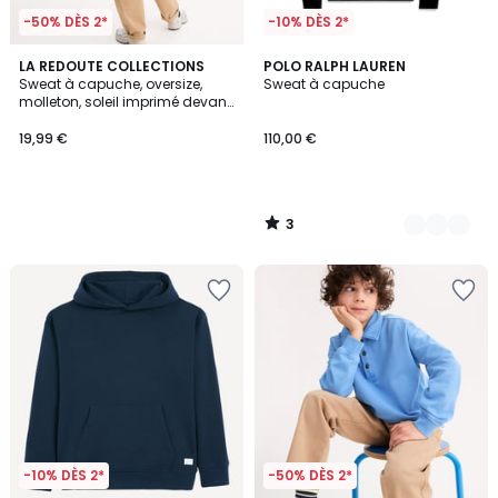
-50% DÈS 2*
-10% DÈS 2*
3
LA REDOUTE COLLECTIONS
4
POLO RALPH LAUREN
/
Sweat à capuche, oversize,
Sweat à capuche
Couleurs
5
molleton, soleil imprimé devant,
message imprimé dos
19,99 €
110,00 €
3
/
5
-10% DÈS 2*
-50% DÈS 2*