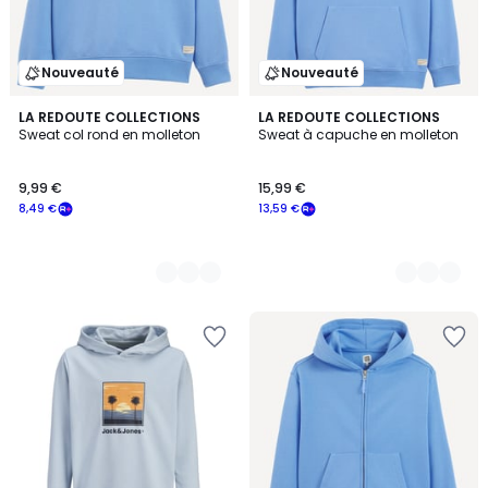
Nouveauté
Nouveauté
5
LA REDOUTE COLLECTIONS
5
LA REDOUTE COLLECTIONS
Sweat col rond en molleton
Sweat à capuche en molleton
Couleurs
Couleurs
9,99 €
15,99 €
8,49 €
13,59 €