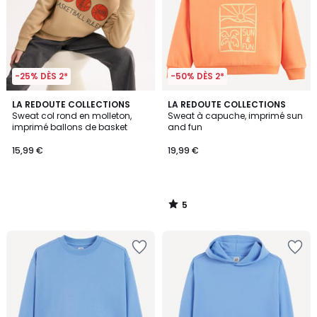
-25% DÈS 2*
-50% DÈS 2*
5
LA REDOUTE COLLECTIONS
LA REDOUTE COLLECTIONS
/
Sweat col rond en molleton,
Sweat à capuche, imprimé sun
5
imprimé ballons de basket
and fun
15,99 €
19,99 €
5
/
5