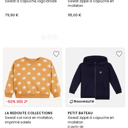
Sweat à capuche, logo brodé
Sweat zippé à capuche en
Couleurs
molleton
79,90 €
115,00 €
Nouveauté
-50% DÈS 2*
LA REDOUTE COLLECTIONS
PETIT BATEAU
Sweat col rond en molleton,
Sweat zippé à capuche en
imprimé soleils
molleton
à partir de