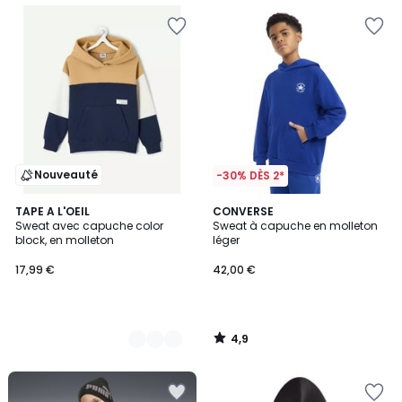
Nouveauté
-30% DÈS 2*
4,9
2
TAPE A L'OEIL
CONVERSE
/ 5
Sweat avec capuche color
Sweat à capuche en molleton
Couleurs
block, en molleton
léger
17,99 €
42,00 €
4,9
/
5