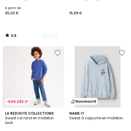
Couleurs
à partir de
35,00 €
15,99 €
3,9
/
5
Nouveauté
-50% DÈS 2*
2
LA REDOUTE COLLECTIONS
2
NAME IT
Sweat col rond en molleton
Sweat à capuche en molleton
Couleurs
Couleurs
lavé