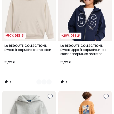
-50% DÈS 2*
-20% DÈS 2*
5
5
5
LA REDOUTE COLLECTIONS
LA REDOUTE COLLECTIONS
/
/
Sweat à capuche en molleton
Sweat zippé à capuche, motif
Couleurs
5
5
esprit campus, en molleton
15,99 €
19,99 €
5
5
/
/
5
5