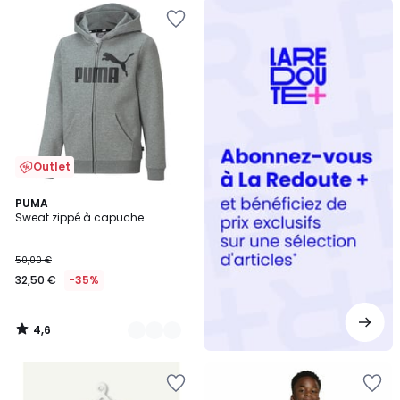
Redoute
+
Outlet
4,6
2
PUMA
/ 5
Sweat zippé à capuche
Couleurs
50,00 €
32,50 €
-35%
4,6
/
5