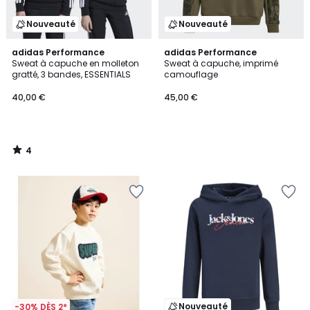
Nouveauté
Nouveauté
4
adidas Performance
adidas Performance
/
Sweat à capuche en molleton
Sweat à capuche, imprimé
5
gratté, 3 bandes, ESSENTIALS
camouflage
40,00 €
45,00 €
4
/
5
Nouveauté
-30% DÈS 2*