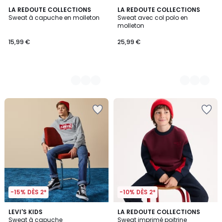
5
LA REDOUTE COLLECTIONS
3
LA REDOUTE COLLECTIONS
Sweat à capuche en molleton
Sweat avec col polo en
Couleurs
Couleurs
molleton
15,99 €
25,99 €
-15% DÈS 2*
-10% DÈS 2*
3,9
3
LEVI'S KIDS
LA REDOUTE COLLECTIONS
/ 5
Sweat à capuche
Sweat imprimé poitrine