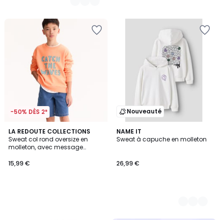
Nouveauté
-50% DÈS 2*
LA REDOUTE COLLECTIONS
2
NAME IT
Sweat col rond oversize en
Sweat à capuche en molleton
Couleurs
molleton, avec message
imprimé devant
15,99 €
26,99 €