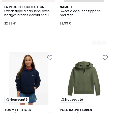
LA REDOUTE COLLECTIONS
2
NAME IT
Sweat zippé à capuche, avec
Sweat à capuche zippé en
Couleurs
badges brodés devant et au
molleton
dos, en molleton
22,99 €
32,99 €
Nouveauté
Nouveauté
2
TOMMY HILFIGER
POLO RALPH LAUREN