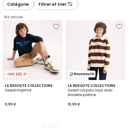
Catégorie
Filtrer et trier
184 articles
Nouveauté
-10% DÈS 2*
3
LA REDOUTE COLLECTIONS
LA REDOUTE COLLECTIONS
Sweat imprimé
Sweat col polo, rayé, avec
Couleurs
broderie poitrine
9,99
9,99 €
19,99 €
€.