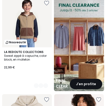
CLEARANCE
Nouveauté
2
LA REDOUTE COLLECTIONS
Sweat zippé à capuche, color
Couleurs
block, en molleton
22,99 €
FINAL
J'en profite
CLEARANCE