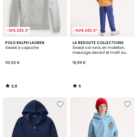
-15% DÈS 2*
-50% DÈS 2*
3,9
5
POLO RALPH LAUREN
LA REDOUTE COLLECTIONS
/ 5
/
Sweat à capuche
Sweat col rond, en molleton,
5
message devant et motif au
dos
110,00 €
19,99 €
3,9
5
/
/
5
5