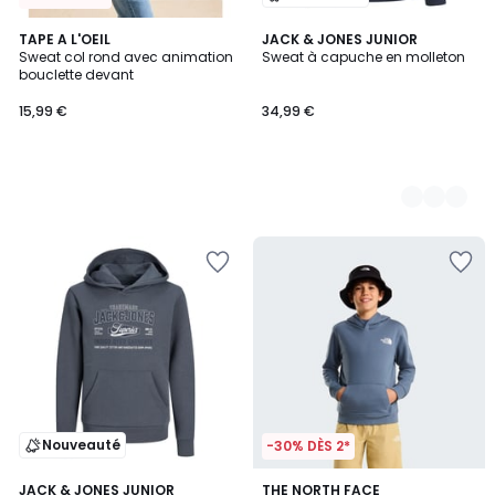
TAPE A L'OEIL
3
JACK & JONES JUNIOR
Sweat col rond avec animation
Sweat à capuche en molleton
Couleurs
bouclette devant
15,99 €
34,99 €
Nouveauté
-30% DÈS 2*
2
JACK & JONES JUNIOR
THE NORTH FACE