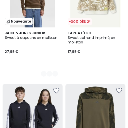
Nouveauté
-30% DÈS 2*
2
JACK & JONES JUNIOR
TAPE A L'OEIL
Sweat à capuche en molleton
Sweat col rond imprimé, en
Couleurs
molleton
27,99 €
17,99 €