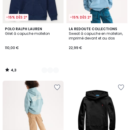
-15% DÈS 2*
-15% DÈS 2*
4,3
2
POLO RALPH LAUREN
LA REDOUTE COLLECTIONS
/ 5
Gilet à capuche molleton
Sweat à capuche en molleton,
Couleurs
imprimé devant et au dos
110,00 €
22,99 €
4,3
/
5