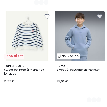
Nouveauté
-30% DÈS 2*
TAPE A L'OEIL
3
PUMA
Sweat col rond à manches
Sweat à capuche en molleton
Couleurs
longues
12,99 €
35,00 €