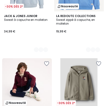
Nouveauté
-30% DÈS 2*
2
JACK & JONES JUNIOR
4
LA REDOUTE COLLECTIONS
Sweat à capuche en molleton
Sweat zippé à capuche, en
Couleurs
Couleurs
molleton
34,99 €
19,99 €
Nouveauté
-30% DÈS 2*