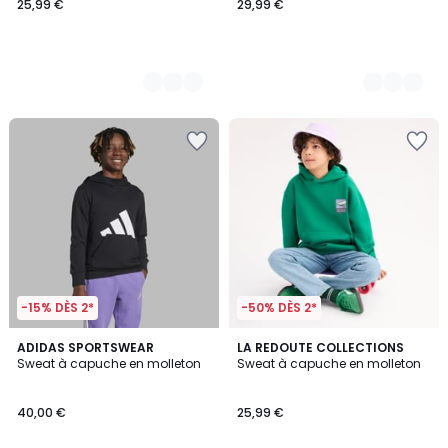
25,99 €
29,99 €
-15% DÈS 2*
-50% DÈS 2*
4,9
3
ADIDAS SPORTSWEAR
LA REDOUTE COLLECTIONS
/ 5
/
Sweat à capuche en molleton
Sweat à capuche en molleton
5
40,00 €
25,99 €