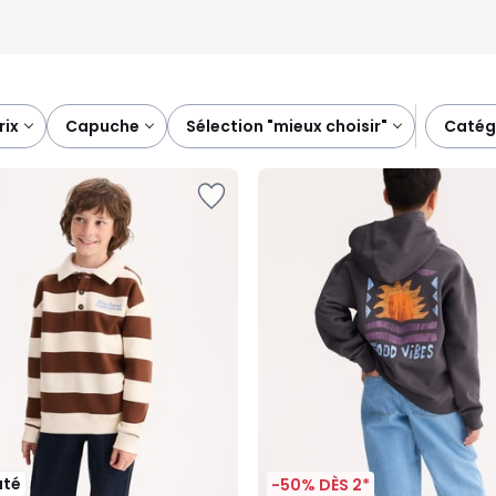
prix
capuche
sélection "mieux choisir"
caté
uté
-50% DÈS 2*