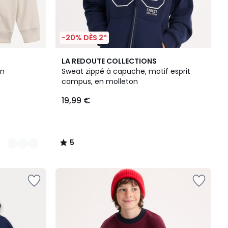
-20% DÈS 2*
5
LA REDOUTE COLLECTIONS
/
on
Sweat zippé à capuche, motif esprit
5
campus, en molleton
19,99 €
5
/
5