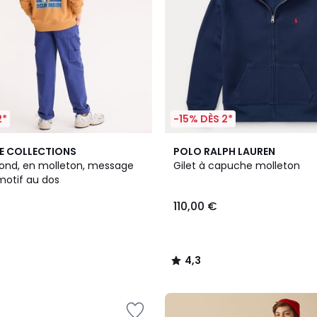
2*
-15% DÈS 2*
2
4,3
E COLLECTIONS
POLO RALPH LAUREN
Couleurs
/ 5
rond, en molleton, message
Gilet à capuche molleton
motif au dos
110,00 €
4,3
/
5