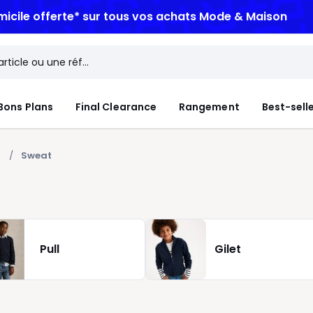
micile offerte*
sur tous vos achats Mode & Maison
Bons Plans
Final Clearance
Rangement
Best-sell
t
Sweat
Pull
Gilet