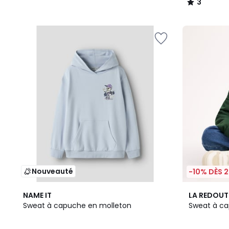
3
/
5
Nouveauté
-10% DÈS 2
2
NAME IT
LA REDOUT
Couleurs
Sweat à capuche en molleton
Sweat à ca