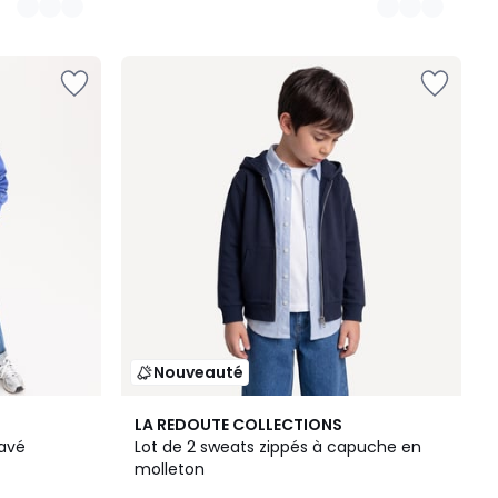
Nouveauté
2
LA REDOUTE COLLECTIONS
Couleurs
lavé
Lot de 2 sweats zippés à capuche en
molleton