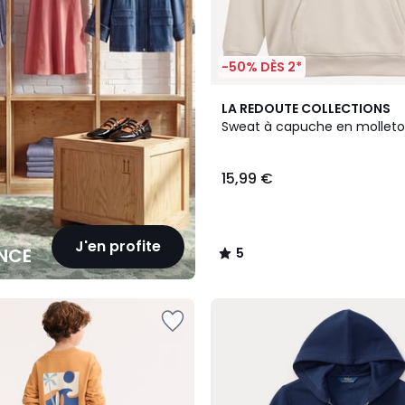
-50% DÈS 2*
5
5
LA REDOUTE COLLECTIONS
Couleurs
/
Sweat à capuche en mollet
5
15,99 €
J'en profite
NCE
5
/
5