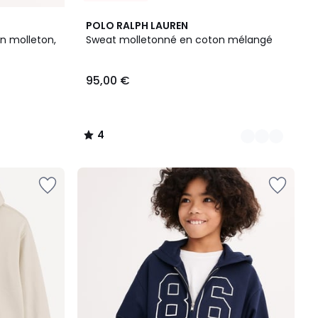
3
4
POLO RALPH LAUREN
Couleurs
/
n molleton,
Sweat molletonné en coton mélangé
5
95,00 €
4
/
5