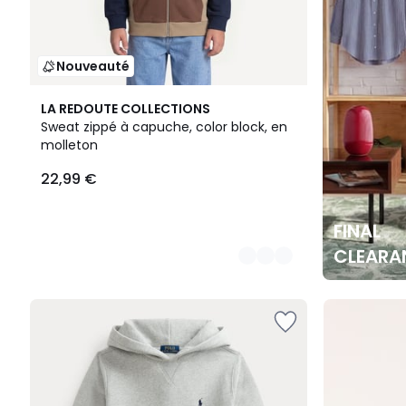
Nouveauté
2
LA REDOUTE COLLECTIONS
Couleurs
Sweat zippé à capuche, color block, en
molleton
22,99 €
FINAL
CLEARA