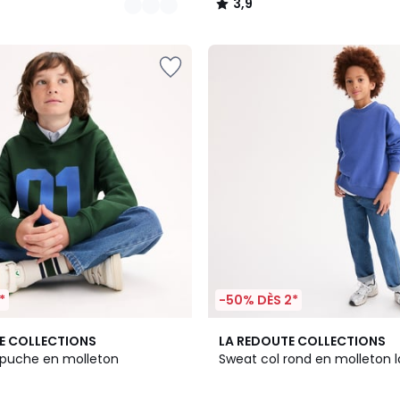
3,9
/
5
*
-50% DÈS 2*
2
E COLLECTIONS
LA REDOUTE COLLECTIONS
Couleurs
puche en molleton
Sweat col rond en molleton 