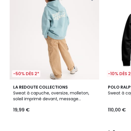
-50% DÈS 2*
-10% DÈS 2
4
3
LA REDOUTE COLLECTIONS
POLO RALP
Couleurs
/
Sweat à capuche, oversize, molleton,
Sweat à c
5
soleil imprimé devant, message
imprimé dos
19,99 €
110,00 €