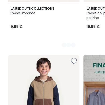
3
LA REDOUTE COLLECTIONS
LA REDOUT
Couleurs
Sweat imprimé
Sweat col p
poitrine
9,99
9,99 €
19,99 €
€.
FINAL
CLEARANCE