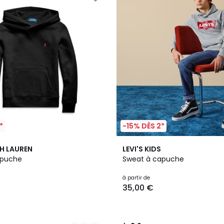
*
-15% DÈS 2*
3
3,9
H LAUREN
LEVI'S KIDS
Couleurs
/ 5
apuche
Sweat à capuche
à partir de
35,00 €