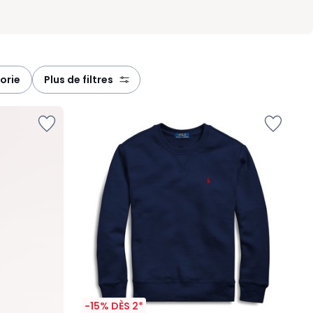
gorie
plus de filtres
-15% DÈS 2*