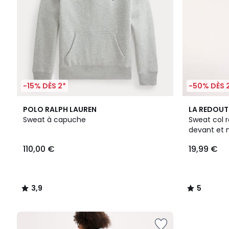
-15% DÈS 2*
-50% DÈS 
3,9
5
POLO RALPH LAUREN
LA REDOUT
/ 5
/
Sweat à capuche
Sweat col 
5
devant et 
110,00 €
19,99 €
3,9
5
/
/
5
5