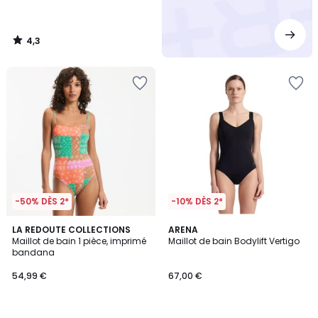
4,3
/
5
-50% DÈS 2*
-10% DÈS 2*
4,6
LA REDOUTE COLLECTIONS
ARENA
/ 5
Maillot de bain 1 pièce, imprimé
Maillot de bain Bodylift Vertigo
bandana
54,99 €
67,00 €