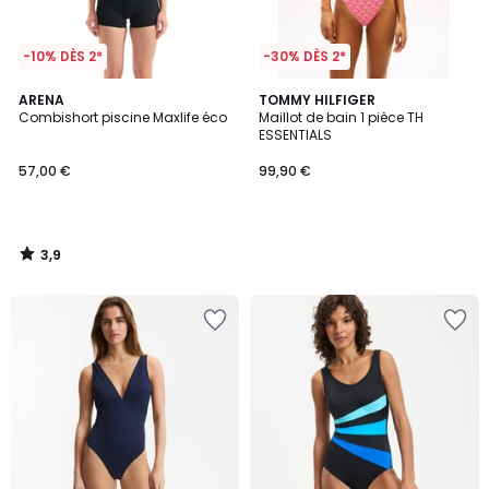
-10% DÈS 2*
-30% DÈS 2*
3,9
ARENA
TOMMY HILFIGER
/ 5
Combishort piscine Maxlife éco
Maillot de bain 1 pièce TH
ESSENTIALS
57,00 €
99,90 €
3,9
/
5