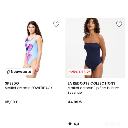
Nouveauté
-25% DÈS 2*
4,3
SPEEDO
2
LA REDOUTE COLLECTIONS
/ 5
Maillot de bain POWERBACK
Maillot de bain 1 pièce, bustier,
Couleurs
Essentiel
65,00 €
44,99 €
4,3
/