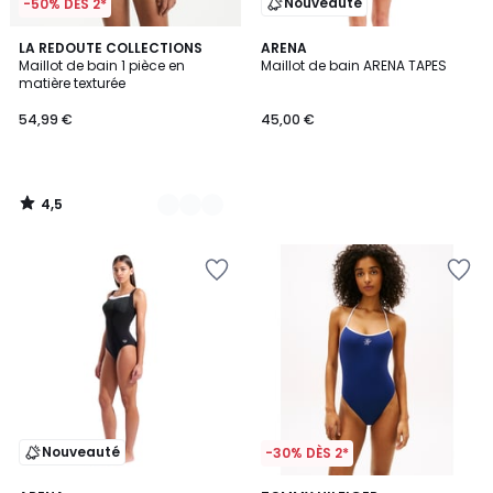
Nouveauté
-50% DÈS 2*
4,5
2
LA REDOUTE COLLECTIONS
ARENA
/ 5
Maillot de bain 1 pièce en
Maillot de bain ARENA TAPES
Couleurs
matière texturée
54,99 €
45,00 €
4,5
/
5
Nouveauté
-30% DÈS 2*