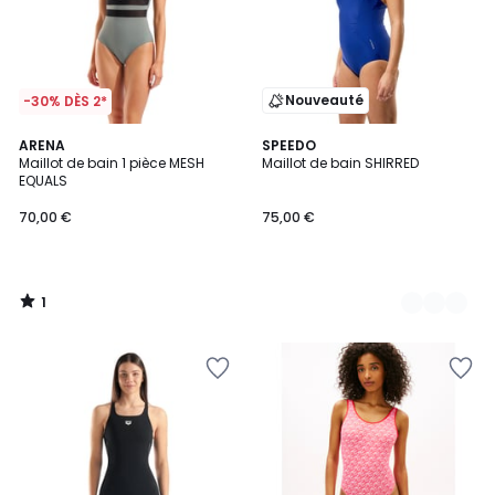
Nouveauté
-30% DÈS 2*
1
ARENA
2
SPEEDO
/
Maillot de bain 1 pièce MESH
Maillot de bain SHIRRED
Couleurs
5
EQUALS
70,00 €
75,00 €
1
/
5