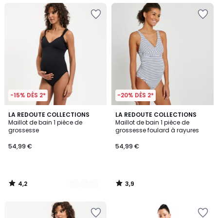
-15% DÈS 2*
-20% DÈS 2*
4,2
3,9
2
LA REDOUTE COLLECTIONS
LA REDOUTE COLLECTIONS
/ 5
/ 5
Maillot de bain 1 pièce de
Maillot de bain 1 pièce de
Couleurs
grossesse
grossesse foulard à rayures
54,99 €
54,99 €
4,2
3,9
/
/
5
5