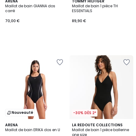
ARENA
TOMMY HILFIGER
Maillot de bain GIANNA dos
Maillot de bain 1 pièce TH
carré
ESSENTIALS
70,00 €
89,90 €
Nouveauté
-30% DÈS 2*
1
ARENA
LA REDOUTE COLLECTIONS
/
Maillot de bain ERIKA dos en U
Maillot de bain 1 pièce ballerine
5
one size