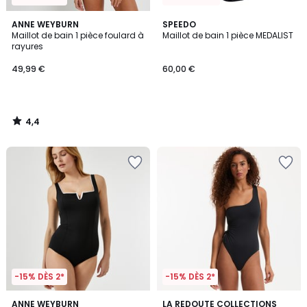
4,4
ANNE WEYBURN
SPEEDO
/ 5
Maillot de bain 1 pièce foulard à
Maillot de bain 1 pièce MEDALIST
rayures
49,99 €
60,00 €
4,4
/
5
-15% DÈS 2*
-15% DÈS 2*
4,5
4
ANNE WEYBURN
LA REDOUTE COLLECTIONS