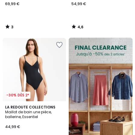
69,99 €
54,99 €
3
4,6
/
/
5
5
FINAL
CLEARANCE
-30% DÈS 2*
4
LA REDOUTE COLLECTIONS
/
Maillot de bain une pièce,
5
ballerine, Essentiel
44,99 €