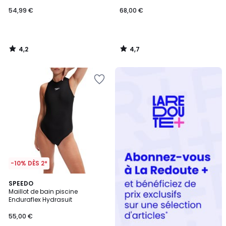
54,99 €
68,00 €
4,2
4,7
/
/
5
5
Redoute
+
-10% DÈS 2*
4,3
SPEEDO
/ 5
Maillot de bain piscine
Enduraflex Hydrasuit
55,00 €