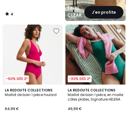
FINAL
J'en profite
4
CLEARANCE
/
5
-50% DÈS 2*
-30% DÈS 2*
4,3
4
LA REDOUTE COLLECTIONS
LA REDOUTE COLLECTIONS
/ 5
/
Maillot de bain 1 pièce foulard
Maillot de bain 1 pièce, en maille
5
côtes plates, Signature HELENA
64,99 €
49,99 €