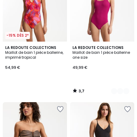
-15% DÈS 2*
3,7
LA REDOUTE COLLECTIONS
2
LA REDOUTE COLLECTIONS
/ 5
Maillot de bain 1 pièce ballerine,
Maillot de bain 1 pièce ballerine
Couleurs
imprimé tropical
one size
54,99 €
49,99 €
3,7
/
5