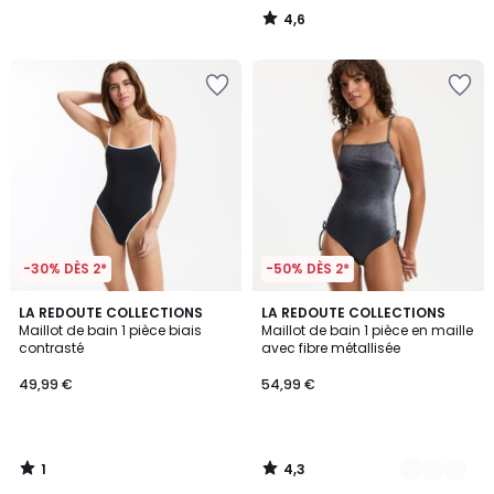
4,6
/
5
-30% DÈS 2*
-50% DÈS 2*
1
4,3
LA REDOUTE COLLECTIONS
2
LA REDOUTE COLLECTIONS
/
/ 5
Maillot de bain 1 pièce biais
Maillot de bain 1 pièce en maille
Couleurs
5
contrasté
avec fibre métallisée
49,99 €
54,99 €
1
4,3
/
/