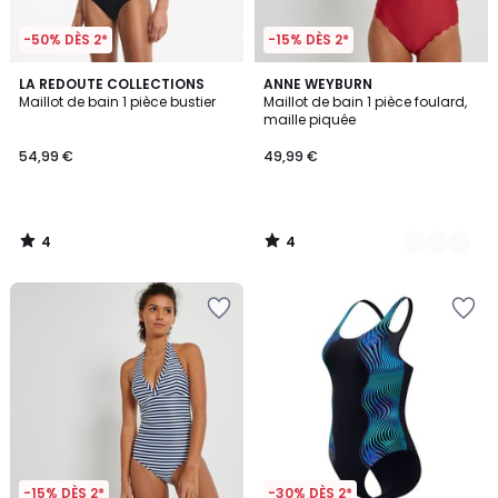
-50% DÈS 2*
-15% DÈS 2*
4
4
LA REDOUTE COLLECTIONS
2
ANNE WEYBURN
/
/
Maillot de bain 1 pièce bustier
Maillot de bain 1 pièce foulard,
Couleurs
5
5
maille piquée
54,99 €
49,99 €
4
4
/
/
5
5
-15% DÈS 2*
-30% DÈS 2*