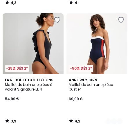
4,3
4
/
/
5
5
-25% DÈS 2*
-50% DÈS 2*
3,9
4,2
LA REDOUTE COLLECTIONS
2
ANNE WEYBURN
/ 5
/ 5
Maillot de bain une pièce à
Maillot de bain une pièce
Couleurs
volant Signature ELIN
bustier
54,99 €
69,99 €
3,9
4,2
/
/
5
5