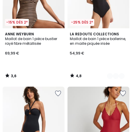
-15% DÈS 2*
-25% DÈS 2*
3,6
4,8
ANNE WEYBURN
2
LA REDOUTE COLLECTIONS
/ 5
/ 5
Maillot de bain 1 pièce bustier
Maillot de bain 1 pièce ballerine,
Couleurs
rayé fibre métallisée
en maille piquée irisée
69,99 €
54,99 €
3,6
4,8
/
/
5
5