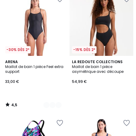
-30% DÈS 2*
-15% DÈS 2*
4,5
2
ARENA
LA REDOUTE COLLECTIONS
/ 5
Maillot de bain 1 pièce Feel extra
Maillot de bain 1 pièce
Couleurs
support
asymétrique avec découpe
33,00 €
54,99 €
4,5
/
5