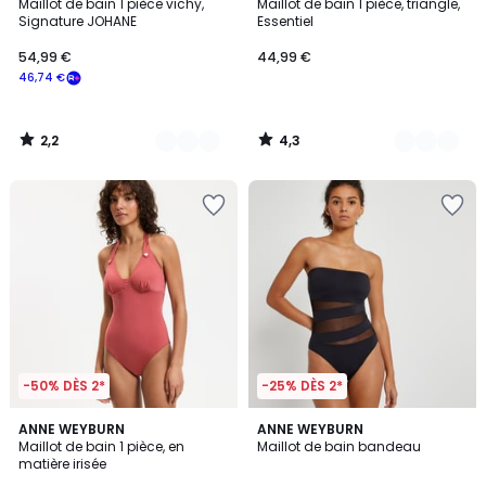
/ 5
/ 5
Maillot de bain 1 pièce vichy,
Maillot de bain 1 pièce, triangle,
Couleurs
Couleurs
Signature JOHANE
Essentiel
54,99
54,99 €
44,99 €
€
46,74 €
souscrivez
à
notre
2,2
4,3
programme
/
/
5
5
pour
payer
à
la
place
46,74
€.
-50% DÈS 2*
-25% DÈS 2*
3
4,6
ANNE WEYBURN
ANNE WEYBURN
/
/ 5
Maillot de bain 1 pièce, en
Maillot de bain bandeau
5
matière irisée