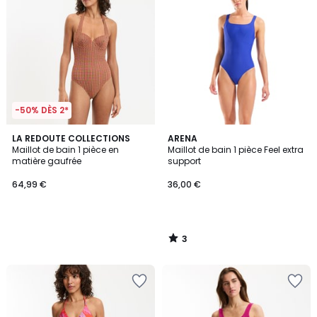
-50% DÈS 2*
3
LA REDOUTE COLLECTIONS
ARENA
/
Maillot de bain 1 pièce en
Maillot de bain 1 pièce Feel extra
5
matière gaufrée
support
64,99 €
36,00 €
3
/
5