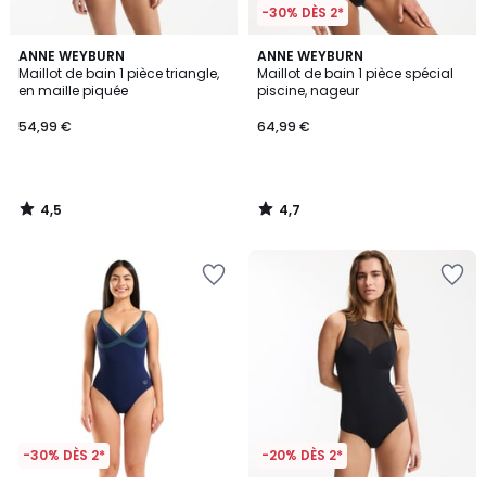
-30% DÈS 2*
4,5
4,7
ANNE WEYBURN
ANNE WEYBURN
/ 5
/ 5
Maillot de bain 1 pièce triangle,
Maillot de bain 1 pièce spécial
en maille piquée
piscine, nageur
54,99 €
64,99 €
4,5
4,7
/
/
5
5
-30% DÈS 2*
-20% DÈS 2*