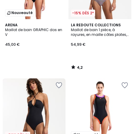
Nouveauté
-15% DÈS 2*
4,2
ARENA
LA REDOUTE COLLECTIONS
/ 5
Maillot de bain GRAPHIC dos en
Maillot de bain 1 pièce, à
V
rayures, en maille côtes plates,
Signature HELENA
45,00 €
54,99 €
4,2
/
5