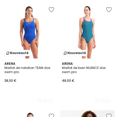
5
5
Nouveauté
Nouveauté
2
ARENA
2
ARENA
Maillot de natation TEAM dos
Maillot de bain NUANCE dos
Couleurs
Couleurs
swim pro
swim pro
38,00 €
48,00 €