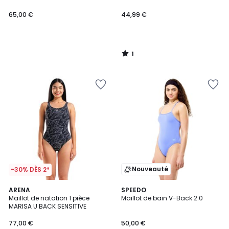
65,00 €
44,99 €
1
/
5
Nouveauté
-30% DÈS 2*
2
ARENA
SPEEDO
Maillot de natation 1 pièce
Maillot de bain V-Back 2.0
Couleurs
MARISA U BACK SENSITIVE
77,00 €
50,00 €