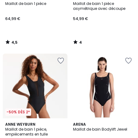
/ 5
/
Maillot de bain 1 pièce
Maillot de bain 1 pièce
5
asymétrique avec découpe
64,99 €
54,99 €
4,5
4
/
/
5
5
-50% DÈS 2*
4,2
4,7
ANNE WEYBURN
ARENA
/ 5
/ 5
Maillot de bain 1 pièce,
Maillot de bain Bodylift Jewel
empiècements en tulle