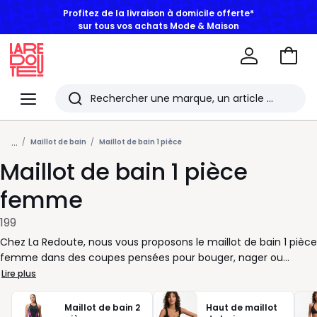
BONS PLANS | Jusqu'à -50% dès 2 articles*
Aller
au
La
panie
Redoute
Menu
Rechercher
Les
...
derniers
Maillot de bain
Maillot de bain 1 pièce
Maillot de bain 1 pièce
articles
consultés
femme
199
Chez La Redoute, nous vous proposons le maillot de bain 1 pièce
femme dans des coupes pensées pour bouger, nager ou
simplement profiter du soleil avec aisance. Décolleté droit, dos
Lire plus
nageur, bretelles larges, version gainante ou plus épurée : à
vous de choisir selon votre maintien préféré et votre style. Pour
Maillot de bain 2
Haut de maillot