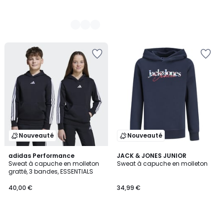
Nouveauté
Nouveauté
4
adidas Performance
3
JACK & JONES JUNIOR
/
Sweat à capuche en molleton
Sweat à capuche en molleton
Couleurs
5
gratté, 3 bandes, ESSENTIALS
40,00 €
34,99 €