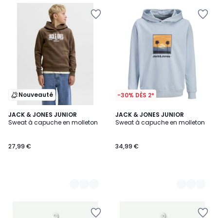
Nouveauté
-30% DÈS 2*
2
JACK & JONES JUNIOR
2
JACK & JONES JUNIOR
Sweat à capuche en molleton
Sweat à capuche en molleton
Couleurs
Couleurs
27,99 €
34,99 €