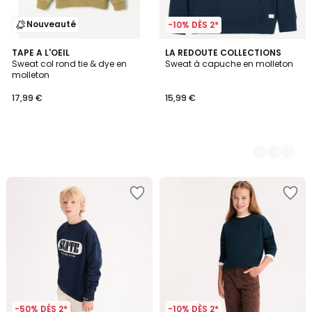
Nouveauté
-10% DÈS 2*
TAPE A L'OEIL
5
LA REDOUTE COLLECTIONS
Sweat col rond tie & dye en
Sweat à capuche en molleton
Couleurs
molleton
17,99 €
15,99 €
-50% DÈS 2*
-10% DÈS 2*