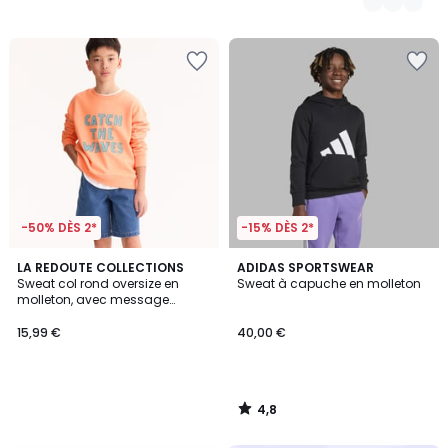
-50% DÈS 2*
-15% DÈS 2*
4,8
LA REDOUTE COLLECTIONS
ADIDAS SPORTSWEAR
/ 5
Sweat col rond oversize en
Sweat à capuche en molleton
molleton, avec message
imprimé devant
15,99 €
40,00 €
4,8
/
5