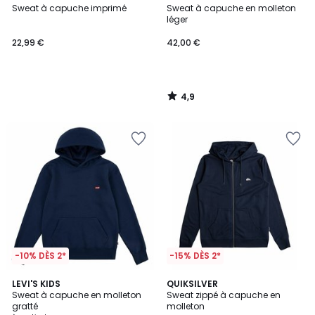
/ 5
Sweat à capuche imprimé
Sweat à capuche en molleton
léger
22,99 €
42,00 €
4,9
/
5
-10% DÈS 2*
-15% DÈS 2*
5
4
LEVI'S KIDS
QUIKSILVER
/
Sweat à capuche en molleton
Sweat zippé à capuche en
Couleurs
5
gratté
molleton