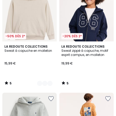
-50% DÈS 2*
-20% DÈS 2*
5
5
5
LA REDOUTE COLLECTIONS
LA REDOUTE COLLECTIONS
/
/
Sweat à capuche en molleton
Sweat zippé à capuche, motif
Couleurs
5
5
esprit campus, en molleton
15,99 €
19,99 €
5
5
/
/
5
5