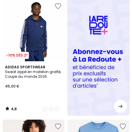
Redoute
+
-10% DÈS 2*
4,8
2
ADIDAS SPORTSWEAR
/ 5
Sweat zippé en molleton gratté,
Couleurs
Coupe du monde 2026
45,00 €
4,8
/
5