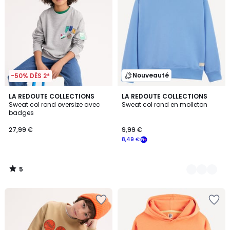
Nouveauté
-50% DÈS 2*
5
LA REDOUTE COLLECTIONS
5
LA REDOUTE COLLECTIONS
/
Sweat col rond oversize avec
Sweat col rond en molleton
Couleurs
5
badges
27,99 €
9,99 €
8,49 €
5
/
5