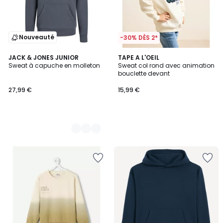
Nouveauté
-30% DÈS 2*
2
JACK & JONES JUNIOR
TAPE A L'OEIL
Sweat à capuche en molleton
Sweat col rond avec animation
Couleurs
bouclette devant
27,99 €
15,99 €