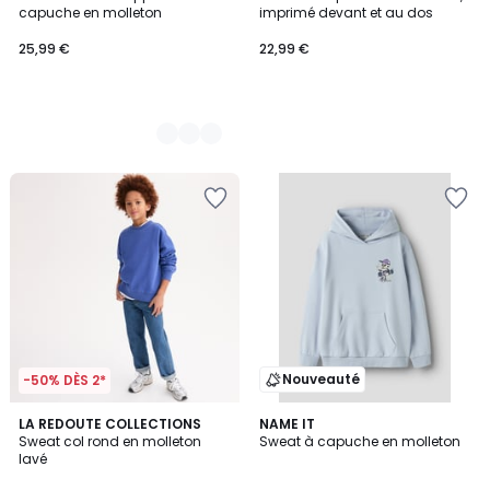
Couleurs
capuche en molleton
imprimé devant et au dos
25,99 €
22,99 €
Nouveauté
-50% DÈS 2*
2
LA REDOUTE COLLECTIONS
2
NAME IT
Sweat col rond en molleton
Sweat à capuche en molleton
Couleurs
Couleurs
lavé