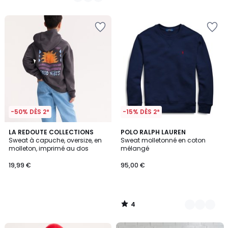
-50% DÈS 2*
-15% DÈS 2*
4
LA REDOUTE COLLECTIONS
3
POLO RALPH LAUREN
/
Sweat à capuche, oversize, en
Sweat molletonné en coton
Couleurs
5
molleton, imprimé au dos
mélangé
19,99 €
95,00 €
4
/
5
FINAL