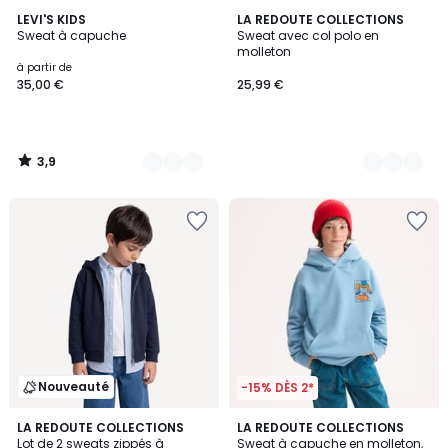
3,9
3
LEVI'S KIDS
3
LA REDOUTE COLLECTIONS
/ 5
Sweat à capuche
Sweat avec col polo en
Couleurs
Couleurs
molleton
à partir de
35,00 €
25,99 €
3,9
/
5
Nouveauté
-15% DÈS 2*
2
LA REDOUTE COLLECTIONS
LA REDOUTE COLLECTIONS
Lot de 2 sweats zippés à
Sweat à capuche en molleton,