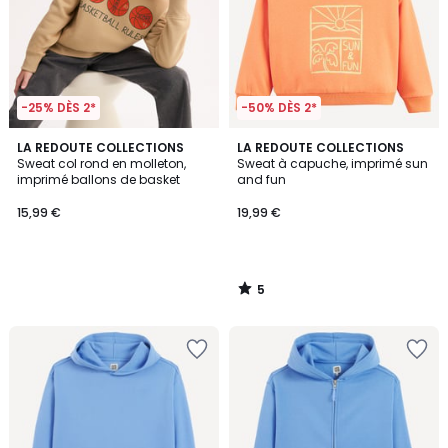
-25% DÈS 2*
-50% DÈS 2*
5
LA REDOUTE COLLECTIONS
LA REDOUTE COLLECTIONS
/
Sweat col rond en molleton,
Sweat à capuche, imprimé sun
5
imprimé ballons de basket
and fun
15,99 €
19,99 €
5
/
5