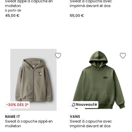
Sweat zippé à capuche en
Sweat à capuche avec
molleton
imprimé devant et dos
à partir de
45,00 €
55,00 €
Nouveauté
-30% DÈS 2*
2
NAME IT
VANS
Sweat à capuche zippé en
Sweat à capuche avec
Couleurs
molleton
imprimé devant et dos