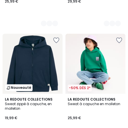
25,99 €
29,99 €
Nouveauté
-50% DÈS 2*
3
4
LA REDOUTE COLLECTIONS
LA REDOUTE COLLECTIONS
/
Sweat zippé à capuche, en
Sweat à capuche en molleton
Couleurs
5
molleton
19,99 €
25,99 €