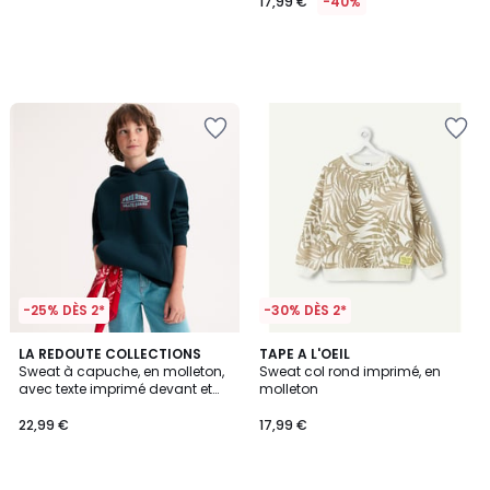
17,99 €
-40%
-25% DÈS 2*
-30% DÈS 2*
LA REDOUTE COLLECTIONS
TAPE A L'OEIL
Sweat à capuche, en molleton,
Sweat col rond imprimé, en
avec texte imprimé devant et
molleton
au dos
22,99 €
17,99 €