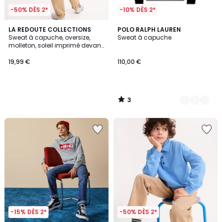
-50% DÈS 2*
-10% DÈS 2*
3
LA REDOUTE COLLECTIONS
4
POLO RALPH LAUREN
/
Sweat à capuche, oversize,
Sweat à capuche
Couleurs
5
molleton, soleil imprimé devant,
message imprimé dos
19,99 €
110,00 €
3
/
5
-15% DÈS 2*
-50% DÈS 2*