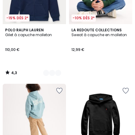
-15% DÈS 2*
-10% DÈS 2*
4,3
2
POLO RALPH LAUREN
LA REDOUTE COLLECTIONS
/ 5
Gilet à capuche molleton
Sweat à capuche en molleton
Couleurs
110,00 €
12,99 €
4,3
/
5