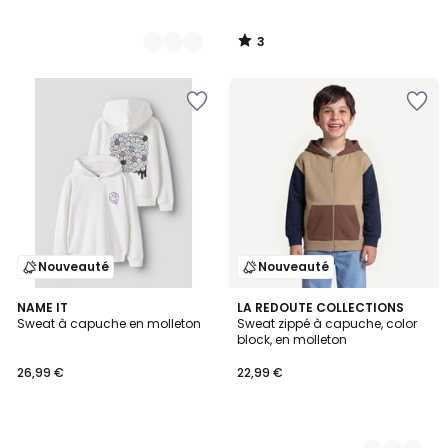
3
/
5
Nouveauté
Nouveauté
NAME IT
2
LA REDOUTE COLLECTIONS
Sweat à capuche en molleton
Sweat zippé à capuche, color
Couleurs
block, en molleton
26,99 €
22,99 €