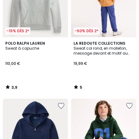
-15% DÈS 2*
-50% DÈS 2*
3,9
5
POLO RALPH LAUREN
LA REDOUTE COLLECTIONS
/ 5
/
Sweat à capuche
Sweat col rond, en molleton,
5
message devant et motif au
dos
110,00 €
19,99 €
3,9
5
/
/
5
5