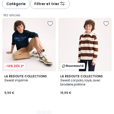
Catégorie
Filtrer et trier
182 articles
Nouveauté
-10% DÈS 2*
3
LA REDOUTE COLLECTIONS
LA REDOUTE COLLECTIONS
Sweat imprimé
Sweat col polo, rayé, avec
Couleurs
broderie poitrine
9,99
9,99 €
19,99 €
€.