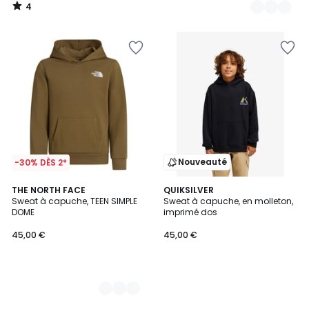
4
/
5
Nouveauté
-30% DÈS 2*
2
THE NORTH FACE
QUIKSILVER
Sweat à capuche, TEEN SIMPLE
Sweat à capuche, en molleton,
Couleurs
DOME
imprimé dos
45,00 €
45,00 €