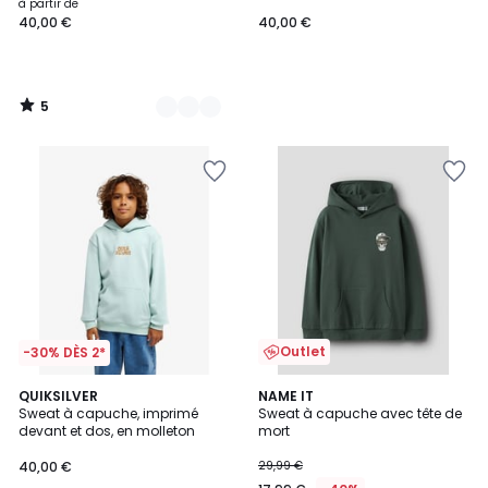
à partir de
40,00 €
40,00 €
5
/
5
Outlet
-30% DÈS 2*
QUIKSILVER
NAME IT
Sweat à capuche, imprimé
Sweat à capuche avec tête de
devant et dos, en molleton
mort
40,00 €
29,99 €