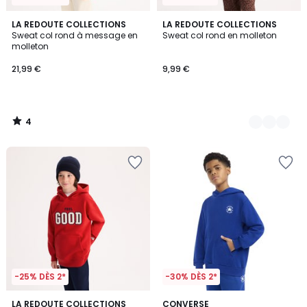
4
LA REDOUTE COLLECTIONS
5
LA REDOUTE COLLECTIONS
/
Sweat col rond à message en
Sweat col rond en molleton
Couleurs
5
molleton
21,99 €
9,99 €
4
/
5
-25% DÈS 2*
-30% DÈS 2*
4,9
LA REDOUTE COLLECTIONS
CONVERSE