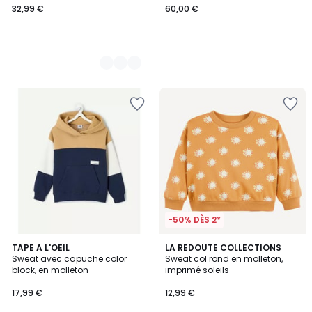
32,99 €
60,00 €
-50% DÈS 2*
2
TAPE A L'OEIL
LA REDOUTE COLLECTIONS
Sweat avec capuche color
Sweat col rond en molleton,
Couleurs
block, en molleton
imprimé soleils
17,99 €
12,99 €