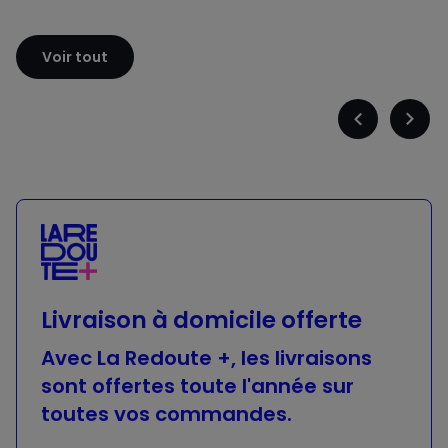
Sloggi
Adidas
Voir tout
Précédent
Suiva
-
-
défiler
défile
à
à
gauche
droit
Livraison à domicile offerte
Avec La Redoute +, les livraisons
sont offertes toute l'année sur
toutes vos commandes.