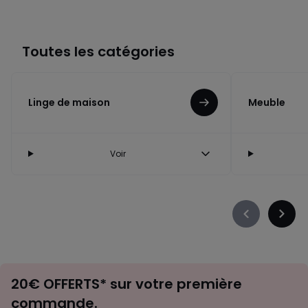
Toutes les catégories
Linge de maison
Meuble
Voir
Précédent
Suiva
-
-
défiler
défile
à
à
Envie
gauche
droit
20€ OFFERTS* sur votre première
d'inspirations
commande.
et