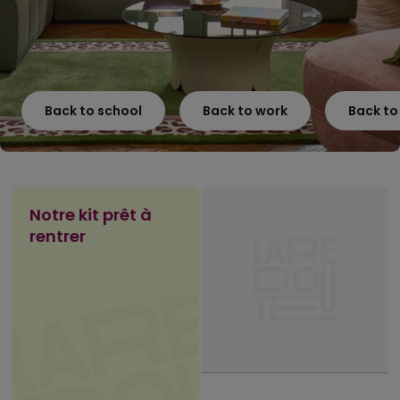
Back to school
Back to work
Back t
Notre kit prêt à
rentrer