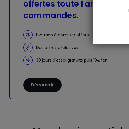
offertes toute l'année sur
commandes.
Livraison à domicile offerte
Des offres exclusives
30 jours d'essai gratuits puis 19€/an
Découvrir