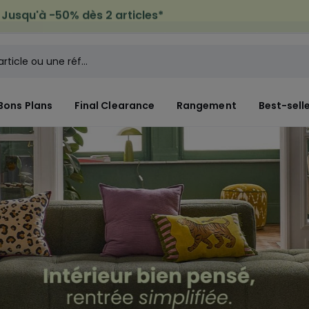
icile offerte*
sur tous vos achats Mode & Maison
Bons Plans
Final Clearance
Rangement
Best-sell