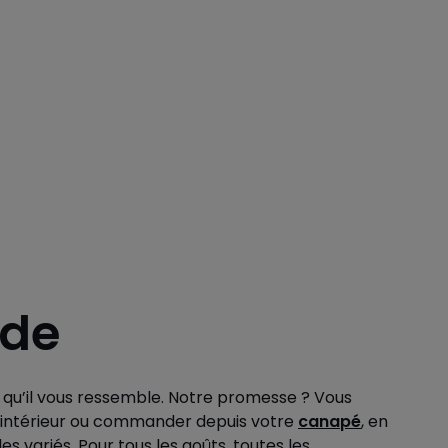
ode
t qu’il vous ressemble. Notre promesse ? Vous
tre intérieur ou commander depuis votre
canapé
, en
s variés. Pour tous les goûts, toutes les