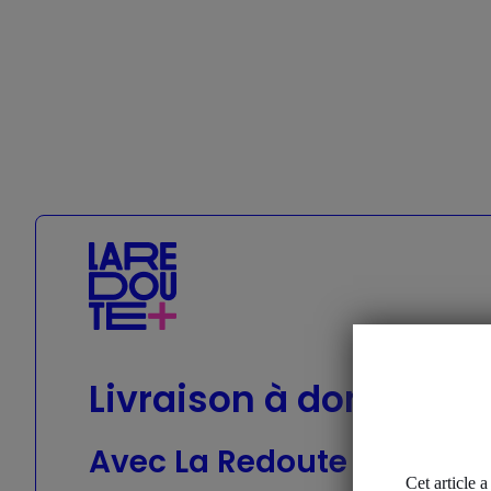
Geox
Livraison à domicile o
Avec La Redoute +, les liv
Cet article 