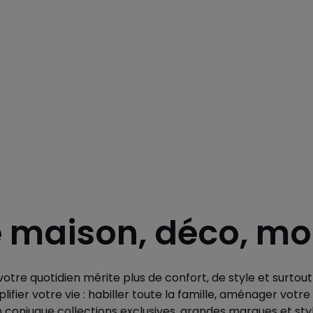
e maison, déco, m
otre quotidien mérite plus de confort, de style et surtou
lifier votre vie : habiller toute la famille, aménager vo
n conjugue collections exclusives, grandes marques et style