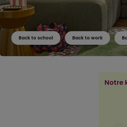
Back to school
Back to work
B
Notre k