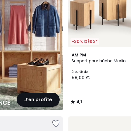
-20% DÈS 2*
4,1
AM.PM
/ 5
Support pour bûche Merlin
à partir de
59,00 €
J'en profite
NCE
4,1
/
5