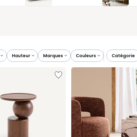
écoratives, les tables d’appoint que nous vous proposons allient
t toujours à votre image.
hauteur
marques
couleurs
catégorie