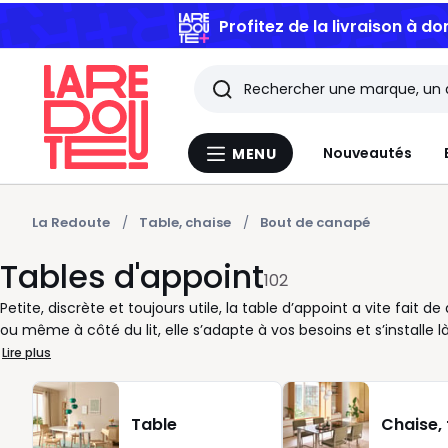
Profitez de la livraison à do
Rechercher
Les
Nouveautés
MENU
Menu
derniers
La
Redoute
articles
La Redoute
Table, chaise
Bout de canapé
Tables d'appoint
consultés
102
Petite, discrète et toujours utile, la table d’appoint a vite fait
ou même à côté du lit, elle s’adapte à vos besoins et s’install
chaque modèle est pensé pour trouver facilement sa place dans
Lire plus
En bois pour une atmosphère douce, en métal pour une note c
légèreté, nos tables d’appoint offrent autant d’options que de 
composer des ensembles harmonieux, selon la disposition de votre
Table
Chaise,
se déplacent aisément selon vos envies. Vous recevez des amis ? 