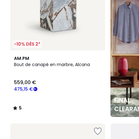
-10% DÈS 2*
5
AM.PM
/
Bout de canapé en marbre, Alcana
5
559,00 €
475,15 €
FINAL
CLEARA
5
/
5