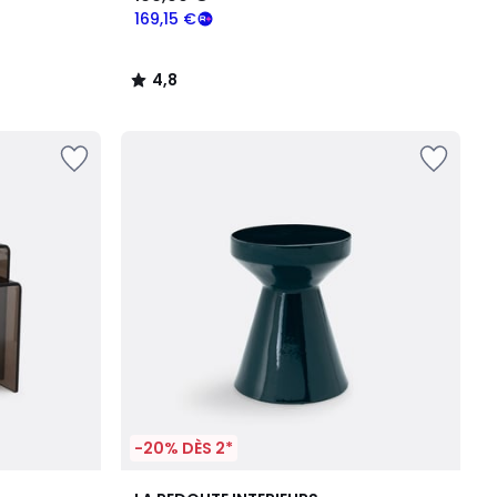
169,15 €
4,8
/
5
-20% DÈS 2*