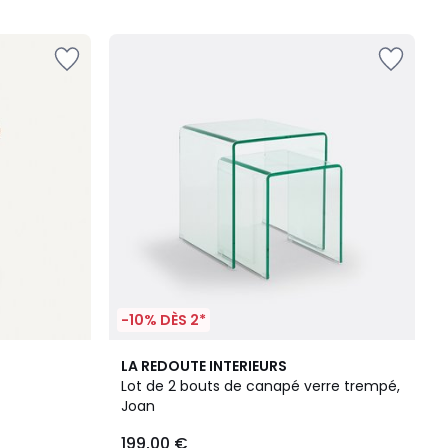
5
-10% DÈS 2*
4,8
LA REDOUTE INTERIEURS
/ 5
Lot de 2 bouts de canapé verre trempé,
Joan
199,00 €