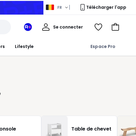
Télécharger l'app
FR
Mon
Se connecter
Mon
Voir
Aller
compte
espace
ma
au
La
wishlist
panier
ers
Lifestyle
Espace Pro
Redoute
+
e
onsole
Table de chevet