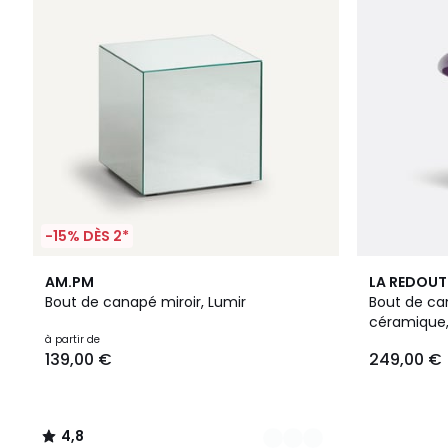
-15% DÈS 2*
2
4,8
AM.PM
LA REDOUT
Couleurs
/ 5
Bout de canapé miroir, Lumir
Bout de ca
céramique, 
à partir de
139,00 €
249,00 €
4,8
/