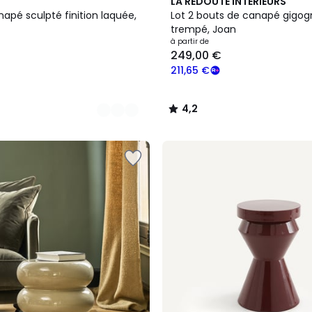
2
4,2
LA REDOUTE INTERIEURS
Couleurs
/ 5
apé sculpté finition laquée,
Lot 2 bouts de canapé gigog
trempé, Joan
à partir de
249,00 €
211,65 €
4,2
/
5