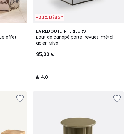
-20% DÈS 2*
4,8
LA REDOUTE INTERIEURS
/ 5
ue effet
Bout de canapé porte-revues, métal
acier, Miva
95,00 €
4,8
/
5