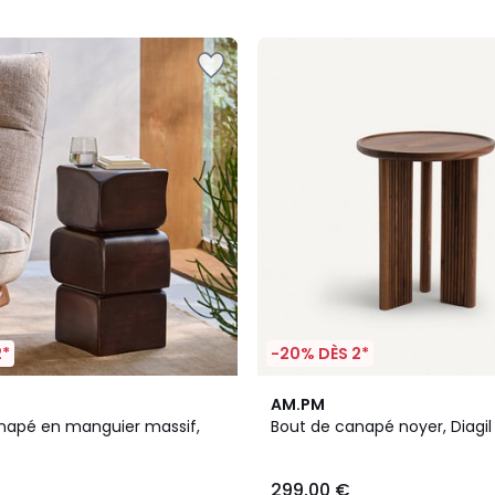
5
2*
-20% DÈS 2*
4,6
AM.PM
/ 5
napé en manguier massif,
Bout de canapé noyer, Diagil
299,00 €