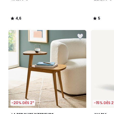
4,6
5
/
/
5
5
-20% DÈS 2*
-15% DÈS 2