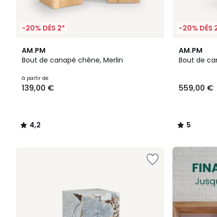
-20% DÈS 2*
-20% DÈS 
4,2
5
AM.PM
AM.PM
/ 5
/
Bout de canapé chêne, Merlin
Bout de ca
5
Prix
à partir de
139,00 €
559,00 €
à
partir
de
139,00
4,2
5
€.
/
/
5
5
FINAL
CLEARANCE