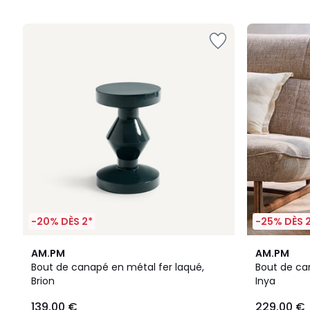
5
-20% DÈS 2*
-25% DÈS 
4,6
5
AM.PM
AM.PM
/ 5
/
Bout de canapé en métal fer laqué,
Bout de ca
5
Brion
Inya
139,00 €
229,00 €