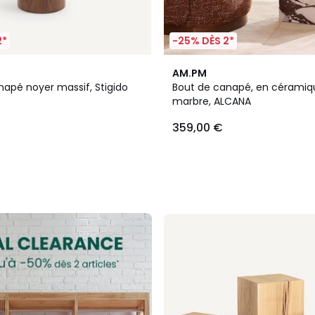
2*
-25% DÈS 2*
AM.PM
napé noyer massif, Stigido
Bout de canapé, en céramiq
marbre, ALCANA
359,00 €