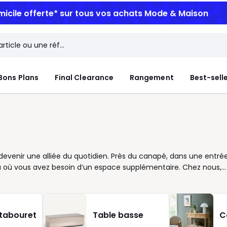
micile offerte*
sur tous vos achats Mode & Maison
Bons Plans
Final Clearance
Rangement
Best-sell
 de devenir une alliée du quotidien. Près du canapé, dans une entré
e là où vous avez besoin d’un espace supplémentaire. Chez nous,
 votre intérieur tout en lui apportant une touche d’élégance.
ontemporaine ou avec un plateau en verre pour plus de
styles de vie. Leur variété de formes et de hauteurs permet de
 salon ou la taille de votre pièce. Pratiques au quotidien, elles
 tabouret
Table basse
C
Elles accueillent vos verres. Vous travaillez depuis le canapé ?