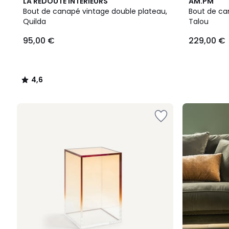
4,6
2
LA REDOUTE INTERIEURS
AM.PM
/ 5
Couleurs
Bout de canapé vintage double plateau,
Bout de can
Quilda
Talou
95,00 €
229,00 €
4,6
/
5