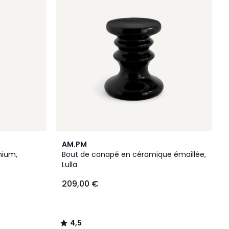
4,5
AM.PM
/ 5
nium,
Bout de canapé en céramique émaillée,
Lulla
209,00 €
4,5
/