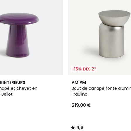
-15% DÈS 2*
4,6
E INTERIEURS
AM.PM
/ 5
napé et chevet en
Bout de canapé fonte alumi
Bellot
Fraulino
219,00 €
4,6
/