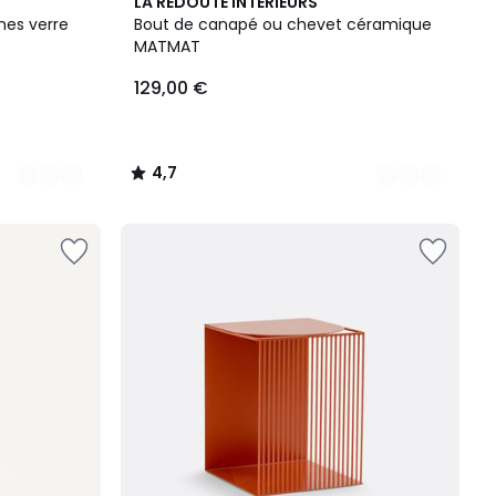
2
4,7
LA REDOUTE INTERIEURS
Couleurs
/ 5
nes verre
Bout de canapé ou chevet céramique
MATMAT
129,00 €
4,7
/
5