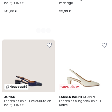
Couleurs
haut, DHAPOP
mariage
145,00 €
99,99 €
Nouveauté
-30% DÈS 2*
2
JONAK
3
LAUREN RALPH LAUREN
/
Escarpins en cuir velours, talon
Escarpins slingback en cuir
Couleurs
5
haut, DHAPOP
Klaire