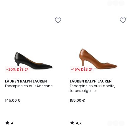
-20% DÈS 2*
-15% DÈS 2*
4
4,7
LAUREN RALPH LAUREN
2
LAUREN RALPH LAUREN
/
/ 5
Escarpins en cuir Adrienne
Escarpins en cuir Lanette,
Couleurs
5
talons aiguille
145,00 €
155,00 €
4
4,7
/
/
5
5