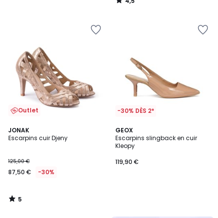
4,5
/
5
Outlet
-30% DÈS 2*
5
JONAK
GEOX
/
Escarpins cuir Djeny
Escarpins slingback en cuir
5
Kleopy
125,00 €
119,90 €
87,50 €
-30%
5
/
5