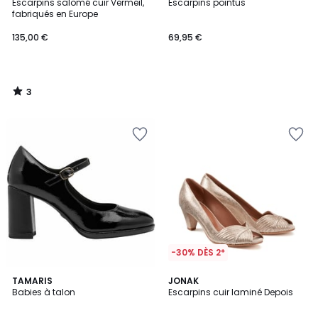
/
Escarpins salomé cuir Vermeil,
Escarpins pointus
5
fabriqués en Europe
135,00 €
69,95 €
3
/
5
-30% DÈS 2*
5
TAMARIS
JONAK
/
Babies à talon
Escarpins cuir laminé Depois
5