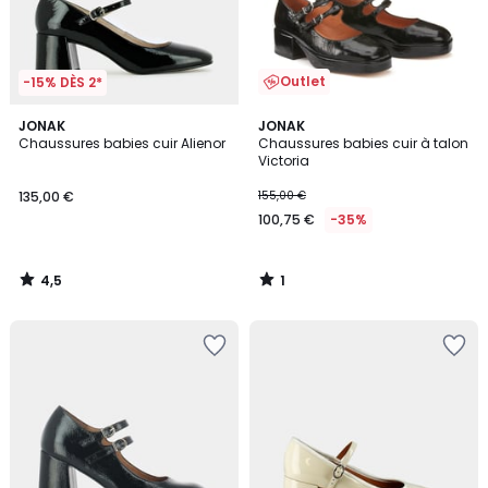
Outlet
-15% DÈS 2*
4,5
1
JONAK
JONAK
/ 5
/
Chaussures babies cuir Alienor
Chaussures babies cuir à talon
5
Victoria
135,00 €
155,00 €
100,75 €
-35%
4,5
1
/
/
5
5