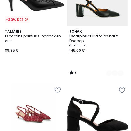
-30% DÈS 2*
5
TAMARIS
2
JONAK
/
Escarpins pointus slingback en
Escarpins cuir à talon haut
Couleurs
5
cuir
Dhapop
à partir de
89,95 €
145,00 €
5
/
5