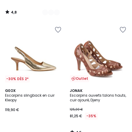
4,8
/
5
Outlet
-30% DÈS 2*
4,5
GEOX
JONAK
/ 5
Escarpins slingback en cuir
Escarpins ouverts talons hauts,
Kleopy
cuir ajouré, Djeny
119,90 €
125,00 €
81,25 €
-35%