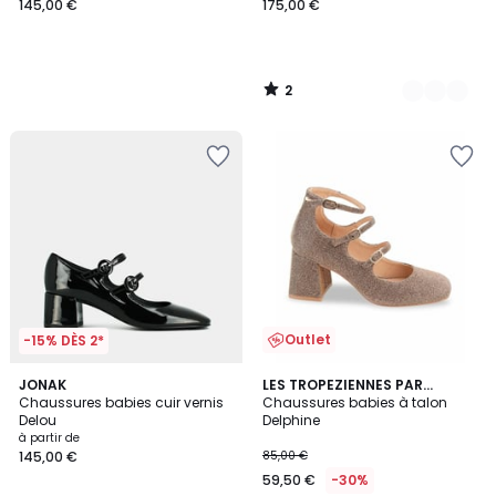
145,00 €
175,00 €
2
/
5
Outlet
-15% DÈS 2*
4,8
3
JONAK
LES TROPEZIENNES PAR
/ 5
Chaussures babies cuir vernis
M.BELARBI
Chaussures babies à talon
Couleurs
Delou
Delphine
à partir de
145,00 €
85,00 €
59,50 €
-30%