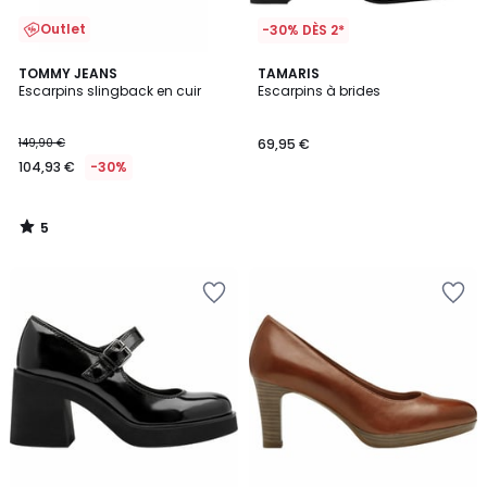
Outlet
-30% DÈS 2*
5
TOMMY JEANS
TAMARIS
/
Escarpins slingback en cuir
Escarpins à brides
5
149,90 €
69,95 €
104,93 €
-30%
5
/
5