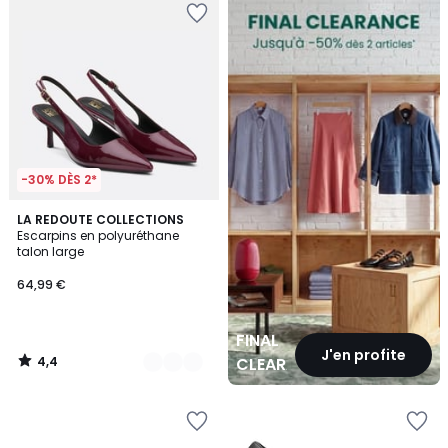
CLEARANCE
-30% DÈS 2*
4,4
2
LA REDOUTE COLLECTIONS
/ 5
Escarpins en polyuréthane
Couleurs
talon large
64,99 €
FINAL
J'en profite
4,4
CLEARANCE
/
5