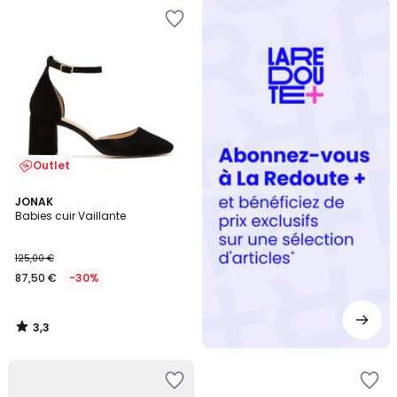
Redoute
+
Outlet
3,3
JONAK
/ 5
Babies cuir Vaillante
125,00 €
87,50 €
-30%
3,3
/
5