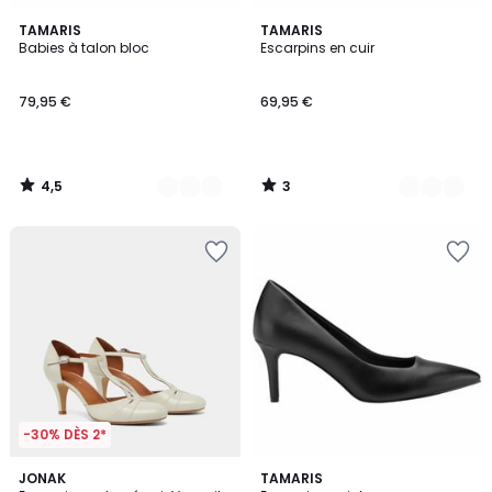
4,5
3
2
TAMARIS
2
TAMARIS
/ 5
/
Babies à talon bloc
Escarpins en cuir
Couleurs
Couleurs
5
79,95 €
69,95 €
4,5
3
/
/
5
5
-30% DÈS 2*
3
JONAK
TAMARIS