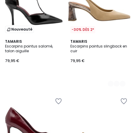
Nouveauté
-30% DÈS 2*
TAMARIS
2
TAMARIS
Escarpins pointus salomé,
Escarpins pointus slingback en
Couleurs
talon aiguille
cuir
79,95 €
79,95 €