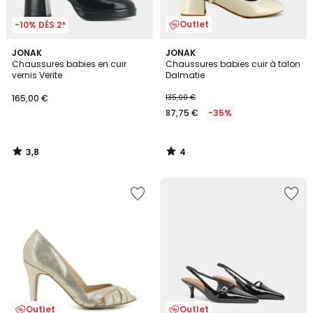
Outlet
-10% DÈS 2*
3,8
4
JONAK
JONAK
/ 5
/
Chaussures babies en cuir
Chaussures babies cuir à talon
5
vernis Verite
Dalmatie
165,00 €
135,00 €
87,75 €
-35%
3,8
4
/
/
5
5
Outlet
Outlet