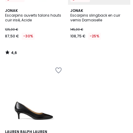
4,6
JONAK
JONAK
/ 5
Escarpins ouverts talons hauts
Escarpins slingback en cuir
cuir irisé, Acide
vernis Damoiselle
125,00 €
145,00 €
87,50 €
-30%
108,75 €
-25%
4,6
/
5
4,7
LAUREN RALPH LAUREN