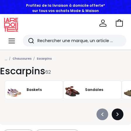
sur tous vos achats Mode & Maison
Aller
au
La
panie
Redoute
Menu
Rechercher
Les
...
derniers
Chaussures
Escarpins
Escarpins
articles
62
consultés
Baskets
Sandales
Précédent
Suivan
-
-
défiler
défiler