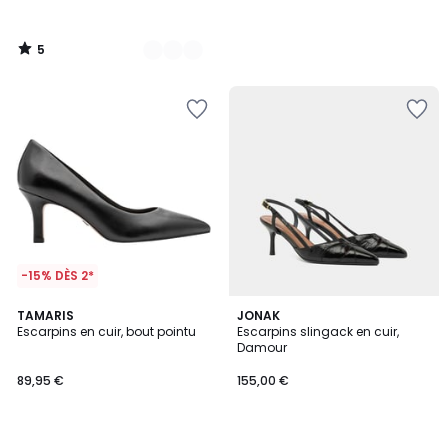
5
/
5
-15% DÈS 2*
TAMARIS
2
JONAK
Escarpins en cuir, bout pointu
Escarpins slingack en cuir,
Couleurs
Damour
89,95 €
155,00 €