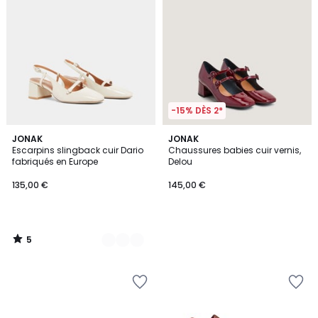
-15% DÈS 2*
5
2
JONAK
JONAK
/
Escarpins slingback cuir Dario
Chaussures babies cuir vernis,
Couleurs
5
fabriqués en Europe
Delou
135,00 €
145,00 €
5
/
5