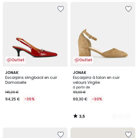
Outlet
Outlet
3,5
JONAK
2
JONAK
/ 5
Escarpins slingback en cuir
Escarpins à talon en cuir
Couleurs
Damoiselle
velours Virgilie
à partir de
145,00 €
99,00 €
94,25 €
-35%
69,30 €
-30%
3,5
/
5