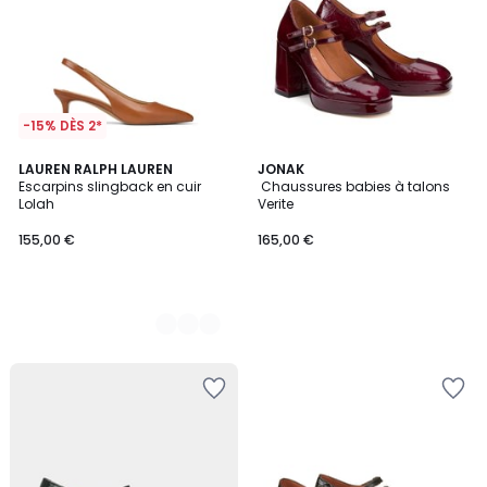
-15% DÈS 2*
2
LAUREN RALPH LAUREN
JONAK
Escarpins slingback en cuir
Chaussures babies à talons
Couleurs
Lolah
Verite
155,00 €
165,00 €