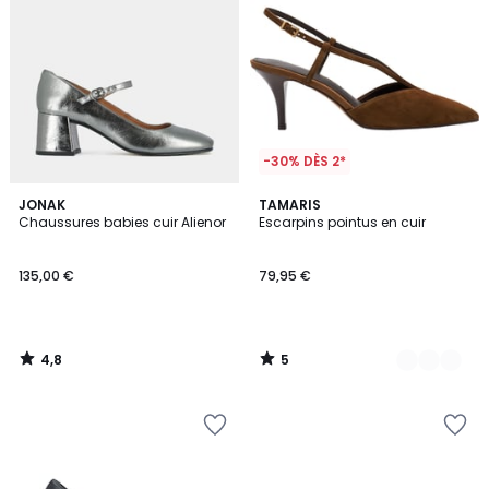
-30% DÈS 2*
4,8
5
JONAK
2
TAMARIS
/ 5
/
Chaussures babies cuir Alienor
Escarpins pointus en cuir
Couleurs
5
135,00 €
79,95 €
4,8
5
/
/
5
5