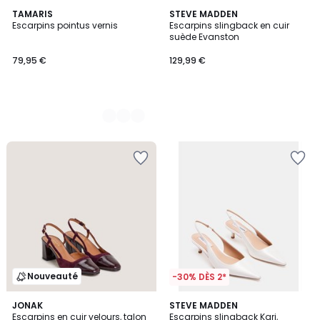
2
TAMARIS
STEVE MADDEN
Escarpins pointus vernis
Escarpins slingback en cuir
Couleurs
suède Evanston
79,95 €
129,99 €
Nouveauté
-30% DÈS 2*
2
JONAK
STEVE MADDEN
Escarpins en cuir velours, talon
Escarpins slingback Kari,