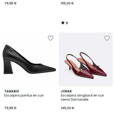
79,95 €
135,00 €
5
/
5
5
2
TAMARIS
JONAK
/
Escarpins pointus en cuir
Escarpins slingback en cuir
Couleurs
5
vernis Damoiselle
79,95 €
145,00 €