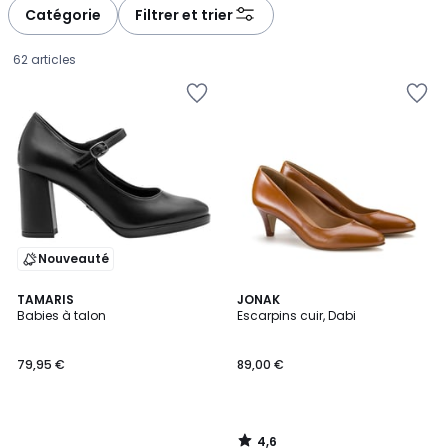
à
à
Catégorie
Filtrer et trier
gauche
droite
62 articles
Nouveauté
4,6
TAMARIS
JONAK
/ 5
Babies à talon
Escarpins cuir, Dabi
79,95
79,95 €
89,00 €
€.
4,6