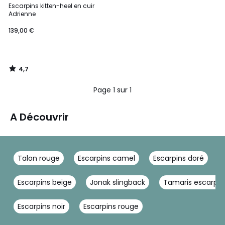
/ 5
Escarpins kitten-heel en cuir
Adrienne
139,00 €
4,7
/
5
Page 1 sur 1
A Découvrir
Talon rouge
Escarpins camel
Escarpins doré
Escarpins beige
Jonak slingback
Tamaris escarpin
Escarpins noir
Escarpins rouge