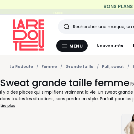
Profitez de la livraison à do
Rechercher
Les
Nouveautés
MENU
Menu
derniers
La
Redoute
articles
La Redoute
Femme
Grande taille
Pull, sweat
Sweat grande taille femme
consultés
15
Il y a des pièces qui simplifient vraiment la vie. Un sweat gran
dans toutes les situations, sans perdre en style. Parfait pour les 
pensé. Disponible en plusieurs tailles, il s’adapte à toutes les 
Lire plus
bien, sans compromis. Avec ou sans capuche, manches longues 
nombreuses. À vous de choisir la coupe et les couleurs qui vous 
facilement aux autres pièces de votre dressing. Plus audacieus
instantanément une tenue simple. Idéal pour les week-ends 