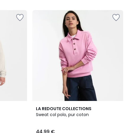
5
3,1
LA REDOUTE COLLECTIONS
/
Sweat col polo, pur coton
5
44,99 €