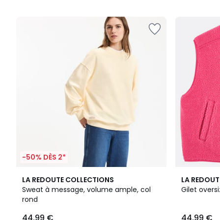
5
5
-50% DÈS 2*
2
4,5
3,9
LA REDOUTE COLLECTIONS
LA REDOUT
Couleurs
/ 5
/ 5
Sweat à message, volume ample, col
Gilet over
rond
44,99 €
44,99 €