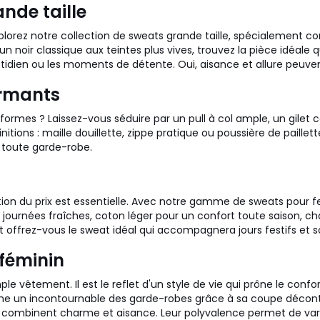
ande taille
xplorez notre collection de sweats grande taille, spécialement 
un noir classique aux teintes plus vives, trouvez la pièce idéale 
idien ou les moments de détente. Oui, aisance et allure peuvent
armants
s formes ? Laissez-vous séduire par un pull à col ample, un gile
itions : maille douillette, zippe pratique ou poussière de paillett
à toute garde-robe.
question du prix est essentielle. Avec notre gamme de sweats pou
les journées fraîches, coton léger pour un confort toute saison, 
t offrez-vous le sweat idéal qui accompagnera jours festifs et so
 féminin
e vêtement. Il est le reflet d'un style de vie qui prône le confo
mme un incontournable des garde-robes grâce à sa coupe décontr
 combinent charme et aisance. Leur polyvalence permet de varie