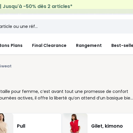
micile offerte*
sur tous vos achats Mode & Maison
Bons Plans
Final Clearance
Rangement
Best-sell
Sweat
de taille pour femme, c’est avant tout une promesse de confort
journées actives, il offre la liberté qu’on attend d’un basique bien
morphologies avec justesse, pour que chacune puisse se sentir
ou courtes, col rond ou montant : les options sont
ressemblent. Le noir reste une valeur sûre pour s’associer
e ? Optez pour une version oversize qui modernise
Pull
Gilet, kimono
détendus comme pour accompagner un pantalon ajusté en