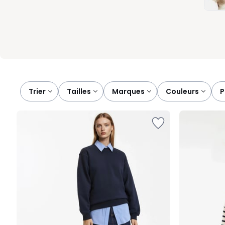
journée, le sweat grande taille sait se rendre utile. Facile à enfi
essentiels. Chaque détail compte pour simplifier vos matins. Il su
Trier
tailles
marques
couleurs