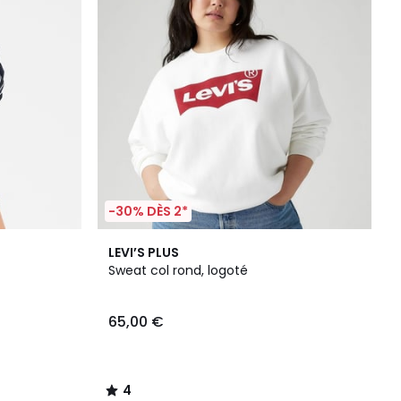
-30% DÈS 2*
4
LEVI’S PLUS
/
Sweat col rond, logoté
5
65,00 €
4
/