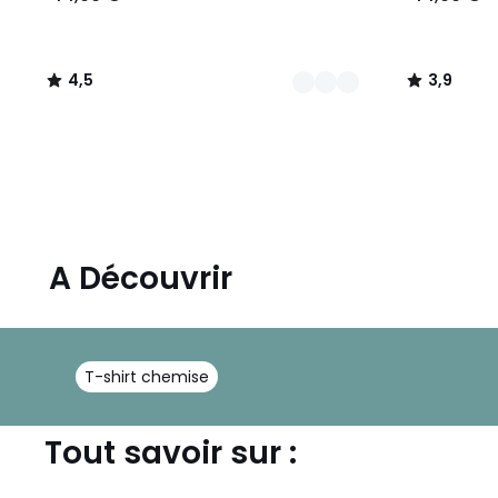
4,5
3,9
/
/
5
5
A Découvrir
T-shirt chemise
Tout savoir sur :