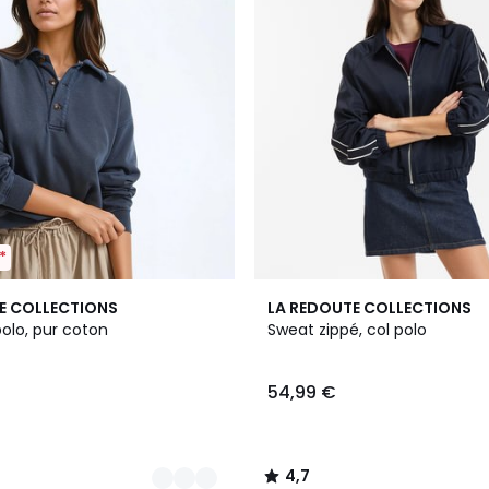
*
4,7
E COLLECTIONS
LA REDOUTE COLLECTIONS
/ 5
olo, pur coton
Sweat zippé, col polo
54,99 €
4,7
/