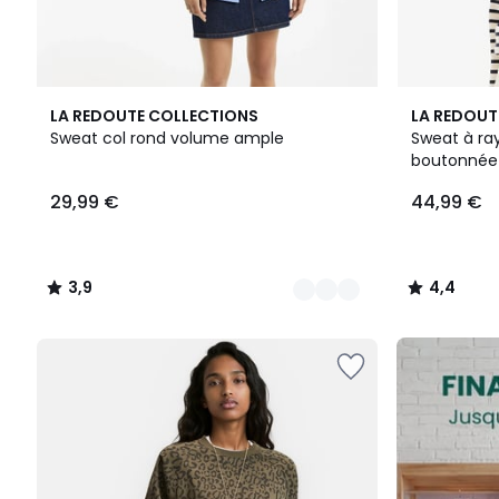
2
3,9
4,4
LA REDOUTE COLLECTIONS
LA REDOUT
Couleurs
/ 5
/ 5
Sweat col rond volume ample
Sweat à ray
boutonnée
29,99
29,99 €
44,99 €
€.
3,9
4,4
/
/
5
5
FINAL
CLEARANCE