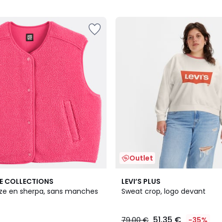
5
Outlet
E COLLECTIONS
LEVI’S PLUS
size en sherpa, sans manches
Sweat crop, logo devant
51,35 €
79,00 €
-35%