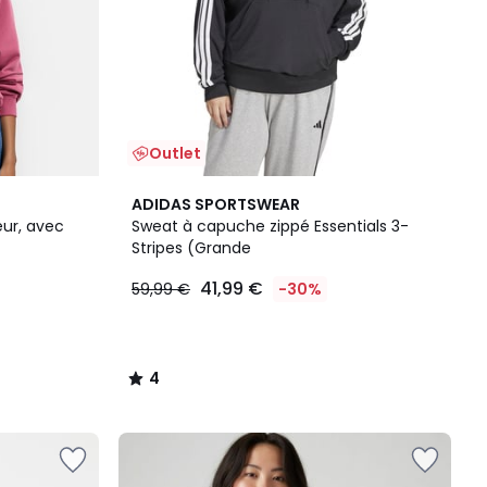
Outlet
4
ADIDAS SPORTSWEAR
/
ur, avec
Sweat à capuche zippé Essentials 3-
5
Stripes (Grande
41,99 €
59,99 €
-30%
4
/
5