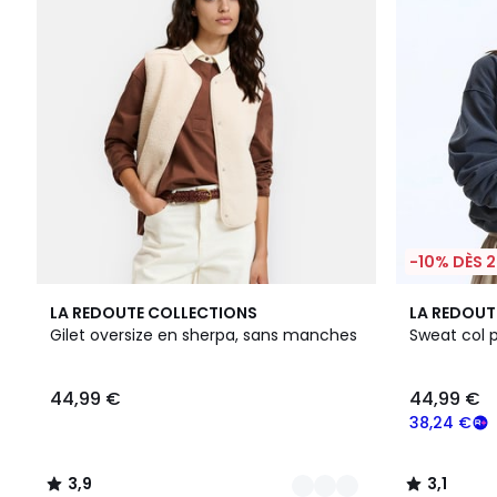
-10% DÈS 2
4
3,9
2
3,1
LA REDOUTE COLLECTIONS
LA REDOUT
Couleurs
/ 5
Couleurs
/
Gilet oversize en sherpa, sans manches
Sweat col p
5
44,99 €
44,99 €
38,24 €
3,9
3,1
/
/