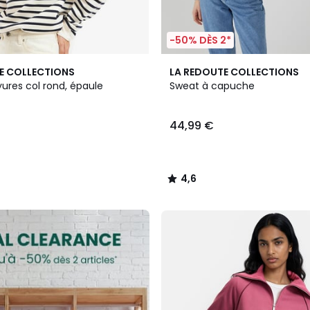
-50% DÈS 2*
2
4,6
E COLLECTIONS
LA REDOUTE COLLECTIONS
Couleurs
/ 5
ures col rond, épaule
Sweat à capuche
44,99 €
4,6
/
5