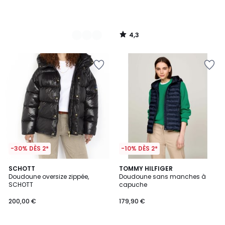
4,3
/
5
-30% DÈS 2*
-10% DÈS 2*
4,5
5
SCHOTT
TOMMY HILFIGER
/ 5
/
Doudoune oversize zippée,
Doudoune sans manches à
5
SCHOTT
capuche
200,00 €
179,90 €