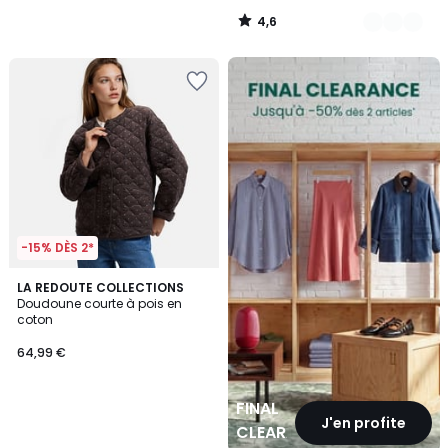
4,6
/
5
FINAL
CLEARANCE
-15% DÈS 2*
LA REDOUTE COLLECTIONS
Doudoune courte à pois en
coton
64,99 €
FINAL
J'en profite
CLEARANCE