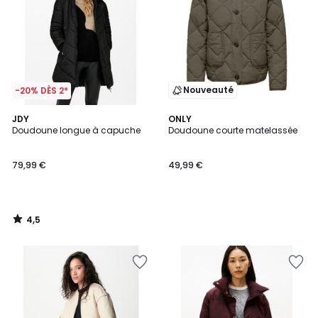
Nouveauté
-20% DÈS 2*
4,5
JDY
ONLY
/ 5
Doudoune longue à capuche
Doudoune courte matelassée
79,99 €
49,99 €
4,5
/
5