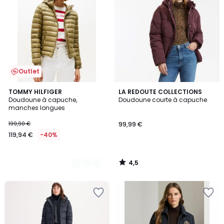
Outlet
4,5
2
TOMMY HILFIGER
LA REDOUTE COLLECTIONS
/ 5
Doudoune à capuche,
Doudoune courte à capuche
Couleurs
manches longues
199,90 €
99,99 €
119,94 €
-40%
4,5
/
5