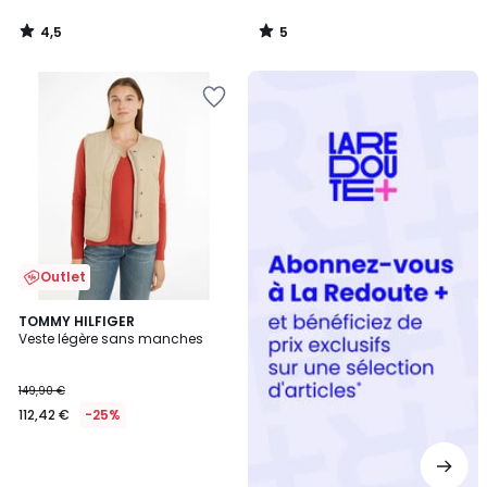
4,5
5
/
/
5
5
Redoute
+
Outlet
TOMMY HILFIGER
Veste légère sans manches
149,90 €
112,42 €
-25%