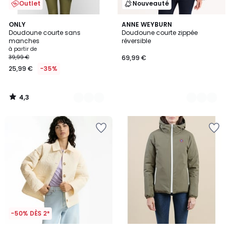
Outlet
Nouveauté
4,3
3
ONLY
2
ANNE WEYBURN
/ 5
Doudoune courte sans
Doudoune courte zippée
Couleurs
Couleurs
manches
réversible
à partir de
39,99 €
69,99 €
25,99 €
-35%
4,3
/
5
-50% DÈS 2*