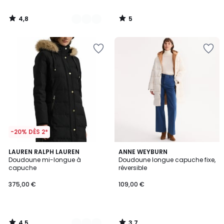
4,8
5
/
/
5
5
-20% DÈS 2*
4,5
3,7
2
LAUREN RALPH LAUREN
ANNE WEYBURN
/ 5
/ 5
Doudoune mi-longue à
Doudoune longue capuche fixe,
Couleurs
capuche
réversible
375,00 €
109,00 €
4,5
3,7