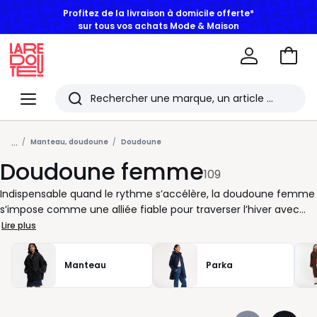
BONS PLANS | Jusqu'à -50% dès 2 articles*
Aller
au
La
panie
Redoute
Menu
Rechercher
Les
...
derniers
Manteau, doudoune
Doudoune
Doudoune femme
articles
109
consultés
Indispensable quand le rythme s’accélère, la doudoune femme
s’impose comme une alliée fiable pour traverser l’hiver avec
aisance. Chez La Redoute, nous sélectionnons des doudounes
Lire plus
pensées pour votre quotidien : faciles à enfiler, agréables à
porter, adaptées aux allers-retours entre maison, travail et
Manteau
Parka
sorties improvisées. Vous cherchez une veste qui suit vos
mouvements sans contrainte ? Les coupes sont étudiées pour
laisser de la liberté aux manches et offrir un tombé net, que