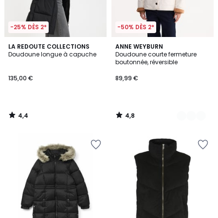
-25% DÈS 2*
-50% DÈS 2*
4,4
4,8
LA REDOUTE COLLECTIONS
3
ANNE WEYBURN
/ 5
/ 5
Doudoune longue à capuche
Doudoune courte fermeture
Couleurs
boutonnée, réversible
135,00 €
89,99 €
4,4
4,8
/
/
5
5