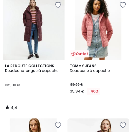
Outlet
4,4
LA REDOUTE COLLECTIONS
TOMMY JEANS
/ 5
Doudoune longue à capuche
Doudoune à capuche
135,00 €
159,90 €
95,94 €
-40%
4,4
/
5