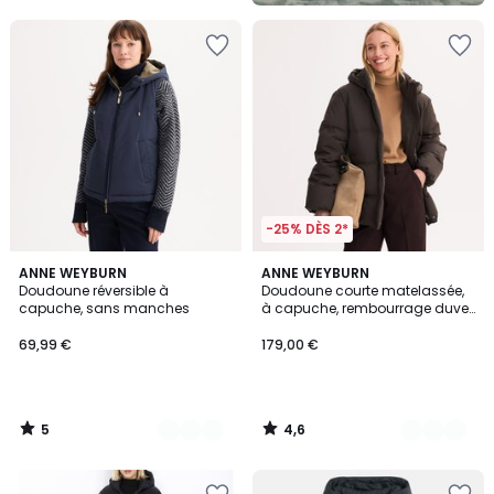
-25% DÈS 2*
5
4,6
2
ANNE WEYBURN
2
ANNE WEYBURN
/
/ 5
Doudoune réversible à
Doudoune courte matelassée,
Couleurs
Couleurs
5
capuche, sans manches
à capuche, rembourrage duvet
et plumes, plein hiver
69,99 €
179,00 €
5
4,6
/
/
5
5