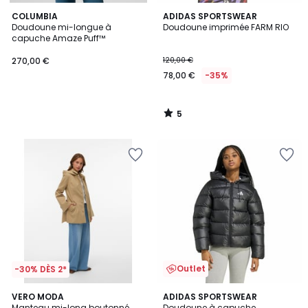
5
COLUMBIA
ADIDAS SPORTSWEAR
/
Doudoune mi-longue à
Doudoune imprimée FARM RIO
5
capuche Amaze Puff™
270,00 €
120,00 €
78,00 €
-35%
5
/
5
Outlet
-30% DÈS 2*
4,5
4,9
VERO MODA
ADIDAS SPORTSWEAR
/ 5
/ 5
Manteau mi-long boutonné
Doudoune à capuche