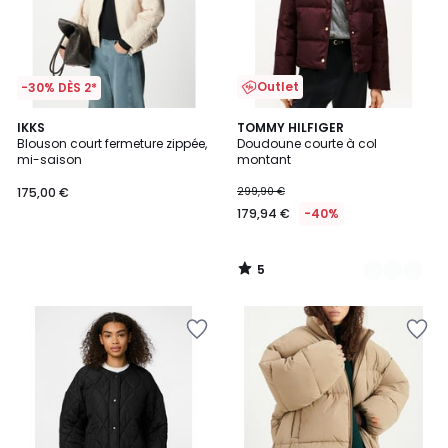
Outlet
-30% DÈS 2*
5
IKKS
2
TOMMY HILFIGER
/
Blouson court fermeture zippée,
Doudoune courte à col
Couleurs
5
mi-saison
montant
175,00 €
299,90 €
179,94 €
-40%
5
/
5