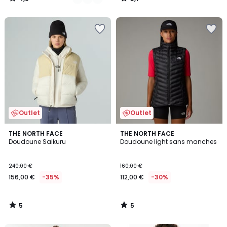
/
/
5
5
Outlet
Outlet
5
5
THE NORTH FACE
THE NORTH FACE
/
/
Doudoune Saikuru
Doudoune light sans manches
5
5
240,00 €
160,00 €
156,00 €
-35%
112,00 €
-30%
5
5
/
/
5
5