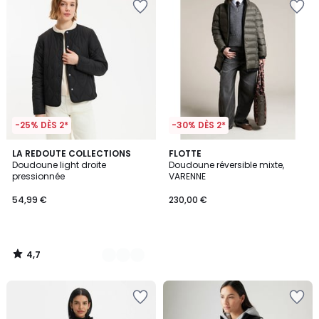
-25% DÈS 2*
-30% DÈS 2*
4,7
2
LA REDOUTE COLLECTIONS
FLOTTE
/ 5
Doudoune light droite
Doudoune réversible mixte,
Couleurs
pressionnée
VARENNE
54,99 €
230,00 €
4,7
/
5