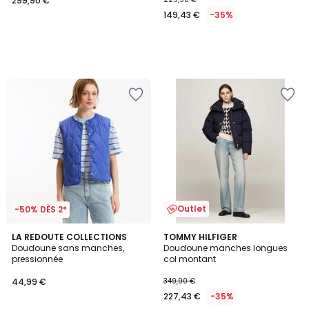
299,90 €
149,43 €
-35%
Outlet
-50% DÈS 2*
4,8
5
3
LA REDOUTE COLLECTIONS
TOMMY HILFIGER
/ 5
/
Doudoune sans manches,
Doudoune manches longues
Couleurs
5
pressionnée
col montant
44,99 €
349,90 €
227,43 €
-35%