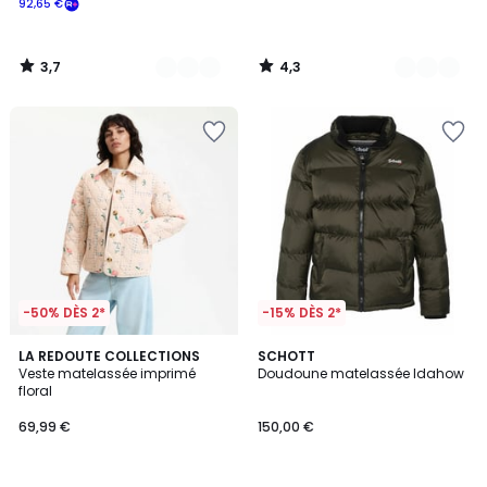
92,65 €
souscrivez
à
notre
3,7
4,3
programme
/
/
5
5
pour
payer
à
la
place
92,65
€.
-50% DÈS 2*
-15% DÈS 2*
4,6
LA REDOUTE COLLECTIONS
2
SCHOTT
/ 5
Veste matelassée imprimé
Doudoune matelassée Idahow
Couleurs
floral
69,99 €
150,00 €