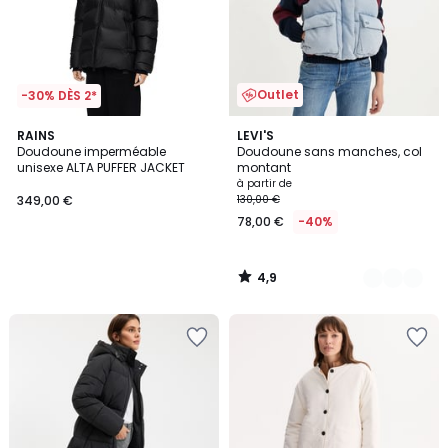
Outlet
-30% DÈS 2*
4,9
RAINS
3
LEVI'S
/ 5
Doudoune imperméable
Doudoune sans manches, col
Couleurs
unisexe ALTA PUFFER JACKET
montant
à partir de
349,00 €
130,00 €
78,00 €
-40%
4,9
/
5