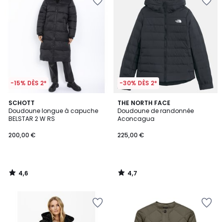
-15% DÈS 2*
-30% DÈS 2*
4,6
4,7
SCHOTT
THE NORTH FACE
/ 5
/ 5
Doudoune longue à capuche
Doudoune de randonnée
BELSTAR 2 W RS
Aconcagua
200,00 €
225,00 €
4,6
4,7
/
/
5
5