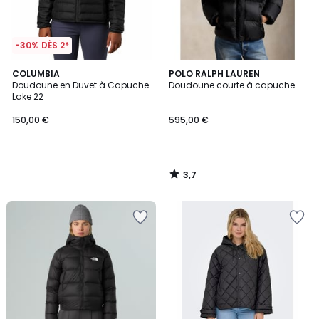
-30% DÈS 2*
3,7
COLUMBIA
POLO RALPH LAUREN
/ 5
Doudoune en Duvet à Capuche
Doudoune courte à capuche
Lake 22
150,00 €
595,00 €
3,7
/
5