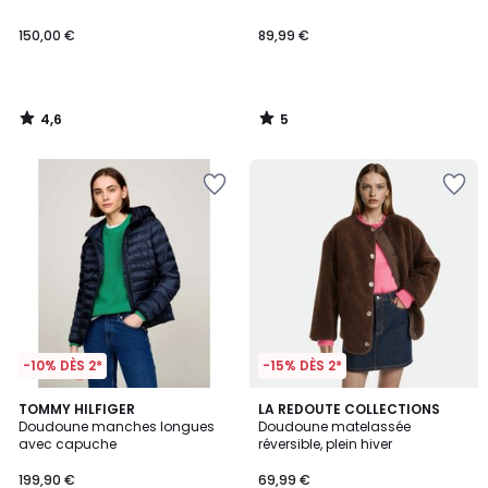
150,00 €
89,99 €
4,6
5
/
/
5
5
-10% DÈS 2*
-15% DÈS 2*
4,3
2
TOMMY HILFIGER
LA REDOUTE COLLECTIONS
/ 5
Doudoune manches longues
Doudoune matelassée
Couleurs
avec capuche
réversible, plein hiver
199,90 €
69,99 €