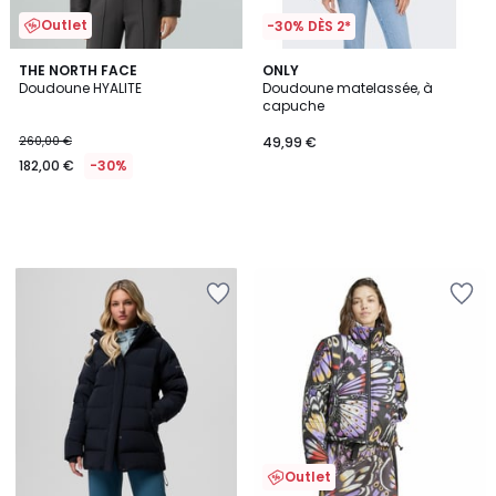
Outlet
-30% DÈS 2*
THE NORTH FACE
ONLY
Doudoune HYALITE
Doudoune matelassée, à
capuche
260,00 €
49,99 €
182,00 €
-30%
Outlet