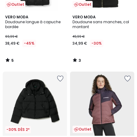
Outlet
Outlet
5
3
VERO MODA
VERO MODA
/
/
Doudoune longue à capuche
Doudoune sans manches, col
5
5
bordée
montant
69,99 €
49,99 €
38,49 €
-45%
34,99 €
-30%
5
3
/
/
5
5
Outlet
-30% DÈS 2*