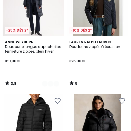
-25% DÈS 2*
-10% DÈS 2*
3,8
5
3
ANNE WEYBURN
LAUREN RALPH LAUREN
/ 5
/
Doudoune longue capuche fixe
Doudoune zippée à écusson
Couleurs
5
fermeture zippée, plein hiver
169,00 €
325,00 €
3,8
5
/
/
5
5