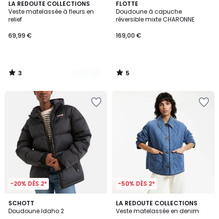
3
5
2
LA REDOUTE COLLECTIONS
FLOTTE
/
/
Veste matelassée à fleurs en
Doudoune à capuche
Couleurs
5
5
relief
réversible mixte CHARONNE
69,99 €
169,00 €
3
5
/
/
5
5
-20% DÈS 2*
-50% DÈS 2*
4,6
5
SCHOTT
LA REDOUTE COLLECTIONS
/ 5
/
Doudoune Idaho 2
Veste matelassée en denim
5