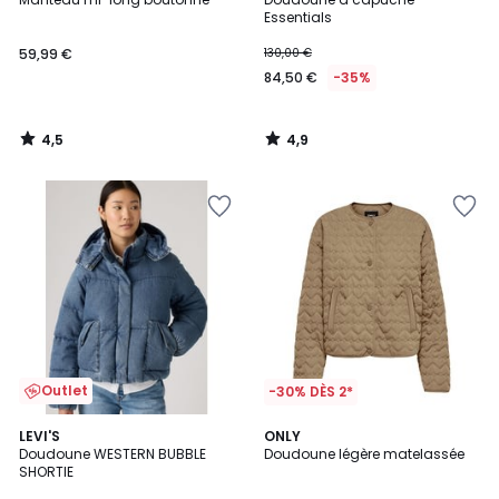
Essentials
59,99 €
130,00 €
84,50 €
-35%
4,5
4,9
/
/
5
5
Outlet
-30% DÈS 2*
5
LEVI'S
ONLY
/
Doudoune WESTERN BUBBLE
Doudoune légère matelassée
5
SHORTIE