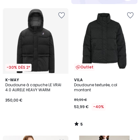
Outlet
-30% DÈS 2*
5
K-WAY
VILA
/
Doudoune à capuche LE VRAI
Doudoune texturée, col
5
4.0 AURELE HEAVY WARM
montant
350,00 €
89,99 €
53,99 €
-40%
5
/
5