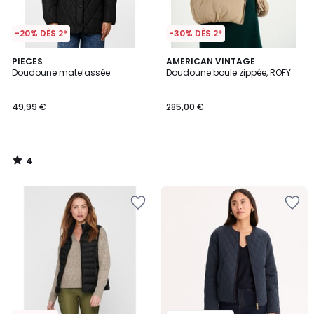
-20% DÈS 2*
-30% DÈS 2*
4
PIECES
AMERICAN VINTAGE
/
Doudoune matelassée
Doudoune boule zippée, ROFY
5
49,99 €
285,00 €
4
/
5