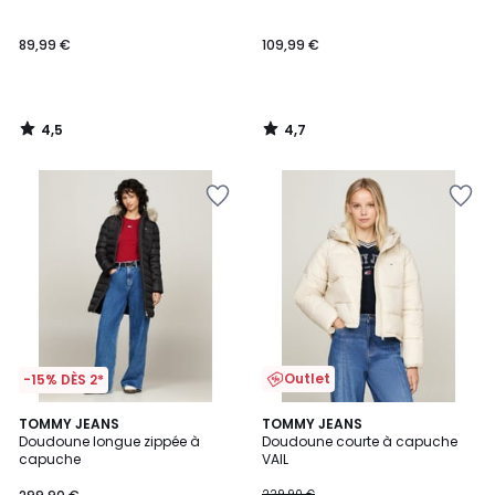
89,99 €
109,99 €
4,5
4,7
/
/
5
5
Outlet
-15% DÈS 2*
TOMMY JEANS
TOMMY JEANS
Doudoune longue zippée à
Doudoune courte à capuche
capuche
VAIL
229,90 €