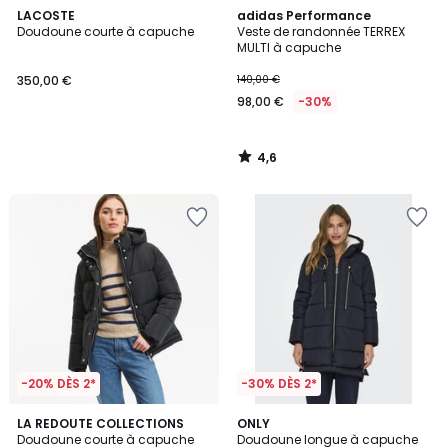
4,6
LACOSTE
adidas Performance
/ 5
Doudoune courte à capuche
Veste de randonnée TERREX
MULTI à capuche
350,00 €
140,00 €
98,00 €
-30%
4,6
/
5
-20% DÈS 2*
-30% DÈS 2*
4,5
4,7
LA REDOUTE COLLECTIONS
ONLY
/ 5
/ 5
Doudoune courte à capuche
Doudoune longue à capuche