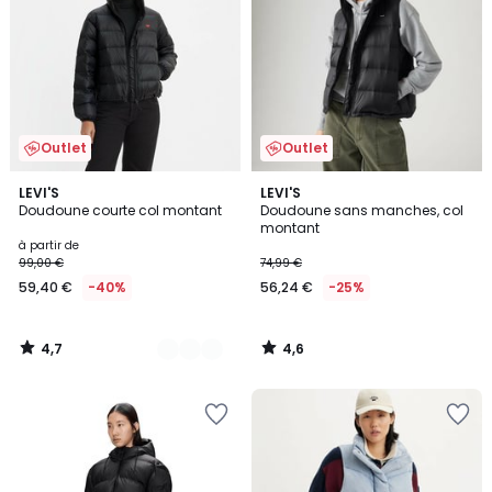
Outlet
Outlet
4,7
4,6
2
LEVI'S
LEVI'S
/ 5
/ 5
Doudoune courte col montant
Doudoune sans manches, col
Couleurs
montant
à partir de
99,00 €
74,99 €
59,40 €
-40%
56,24 €
-25%
4,7
4,6
/
/
5
5