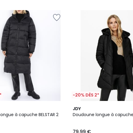
5
*
-20% DÈS 2*
4,5
JDY
/ 5
ongue à capuche BELSTAR 2
Doudoune longue à capuch
79,99 €