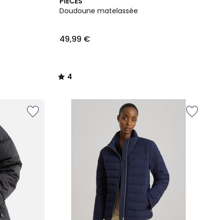
4
PIECES
/
Doudoune matelassée
5
49,99 €
4
/
5