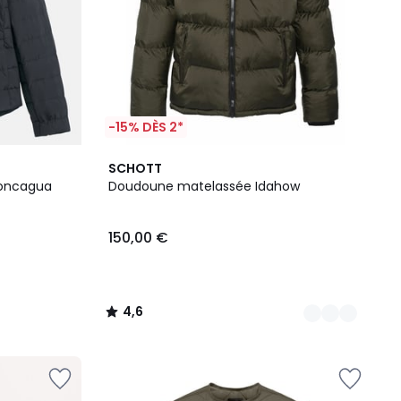
-15% DÈS 2*
2
4,6
SCHOTT
Couleurs
/ 5
oncagua
Doudoune matelassée Idahow
150,00 €
4,6
/
5