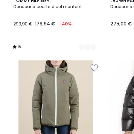
2
5
TOMMY HILFIGER
LAUREN RA
Couleurs
/
Doudoune courte à col montant
Doudoune 
5
179,94 €
275,00 €
299,90 €
-40%
5
/
5