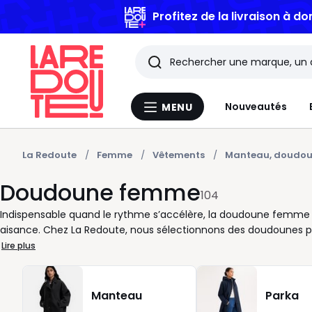
Profitez de la livraison à do
Rechercher
Les
Nouveautés
MENU
Menu
derniers
La
Redoute
articles
La Redoute
Femme
Vêtements
Manteau, doudo
Doudoune femme
consultés
104
Indispensable quand le rythme s’accélère, la doudoune femme s
aisance. Chez La Redoute, nous sélectionnons des doudounes pens
porter, adaptées aux allers-retours entre maison, travail et sor
Lire plus
mouvements sans contrainte ? Les coupes sont étudiées pour lai
vous portiez un pull fin ou une maille plus épaisse. La présenc
tandis qu’un tissu déperlant simplifie la vie lors des journées hu
Manteau
Parka
matelassée discrets, finitions soignées, choix de coloris sobres