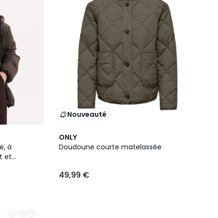
Nouveauté
ONLY
e, à
Doudoune courte matelassée
t et
49,99 €