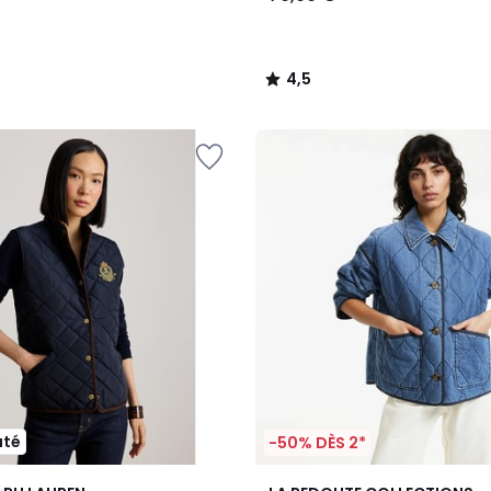
4,5
/
5
uté
-50% DÈS 2*