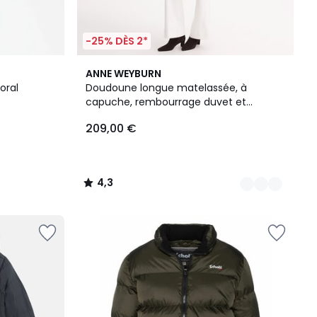
-25% DÈS 2*
2
4,3
ANNE WEYBURN
Couleurs
/ 5
oral
Doudoune longue matelassée, à
capuche, rembourrage duvet et
plumes, plein hiver
209,00 €
4,3
/
5