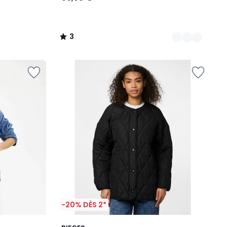
3
/
5
-20% DÈS 2*