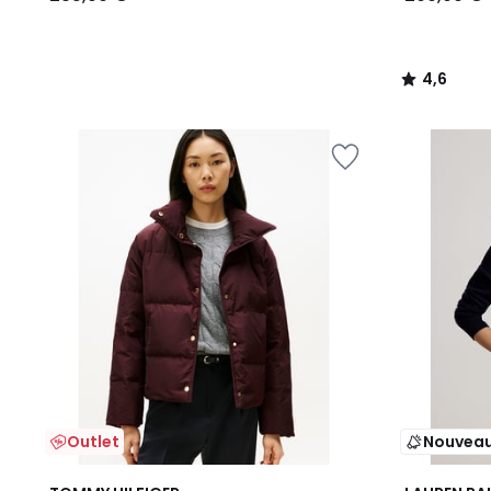
4,6
/
5
Outlet
Nouvea