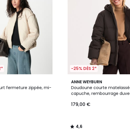
2*
-25% DÈS 2*
2
4,6
ANNE WEYBURN
Couleurs
/ 5
pée, mi-
Doudoune courte matelassé
capuche, rembourrage duve
plumes, plein hiver
179,00 €
4,6
/