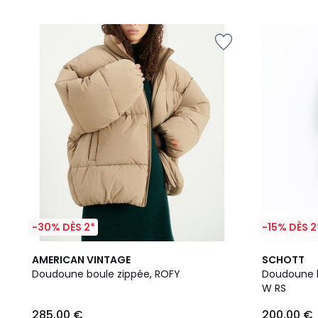
5
-30% DÈS 2*
-15% DÈS 2
4,6
AMERICAN VINTAGE
SCHOTT
/ 5
Doudoune boule zippée, ROFY
Doudoune l
W RS
285,00 €
200,00 €