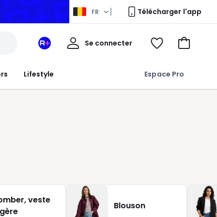
Télécharger l'app
FR
Mon
Se connecter
Mon
Voir
Aller
compte
espace
ma
au
La
wishlist
panier
ers
Lifestyle
Espace Pro
Redoute
+
omber, veste
Blouson
égère