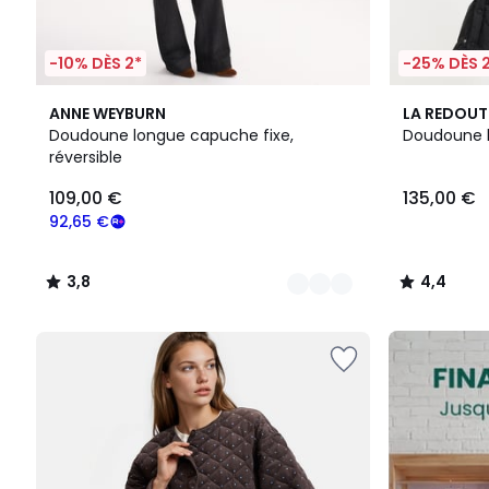
-10% DÈS 2*
-25% DÈS 
2
3,8
4,4
ANNE WEYBURN
LA REDOUT
Couleurs
/ 5
/ 5
Doudoune longue capuche fixe,
Doudoune 
réversible
109,00
109,00 €
135,00 €
€
souscrivez
92,65 €
à
notre
3,8
4,4
programme
/
/
pour
5
5
payer
FINAL
à
CLEARANCE
la
place
92,65
€.