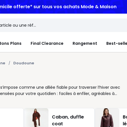
micile offerte*
sur tous vos achats Mode & Maison
Bons Plans
Final Clearance
Rangement
Best-sell
une
Doudoune
’impose comme une alliée fiable pour traverser l’hiver avec
ées pour votre quotidien : faciles à enfiler, agréables à
ties improvisées. Vous cherchez une veste qui suit vos
sser de la liberté aux manches et offrir un tombé net, que
e d’une capuche se révèle précieuse lorsque le temps change,
Caban, duffle
B
mides. Côté style, tout se joue dans les détails. Jeux de
coat
l
 ou actuels : à vous de décider. Une doudoune noir reste un