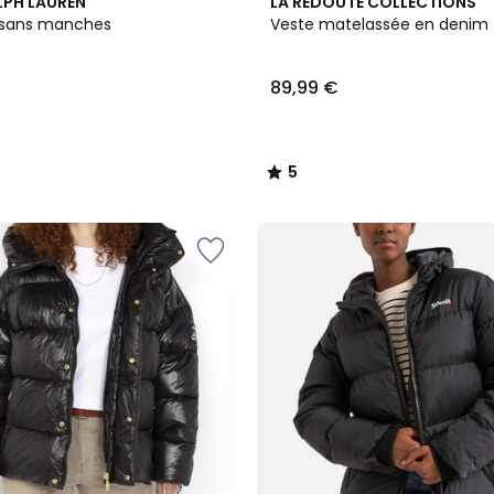
5
LPH LAUREN
LA REDOUTE COLLECTIONS
/
sans manches
Veste matelassée en denim
5
89,99 €
5
/
5