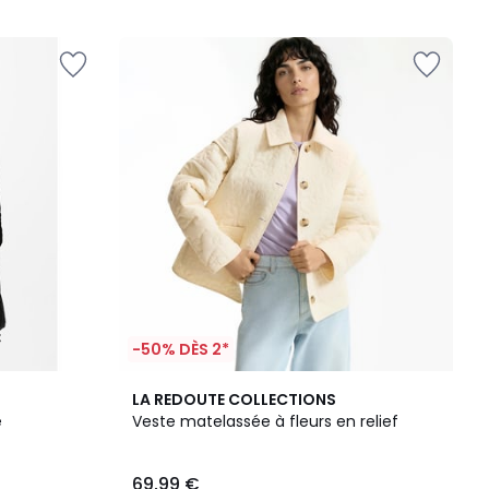
-50% DÈS 2*
2
3
LA REDOUTE COLLECTIONS
Couleurs
/
e
Veste matelassée à fleurs en relief
5
69,99 €