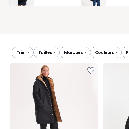
essentiel facile à associer, mais d’autres couleurs permettent d
disponible qui s’intègre naturellement à votre vestiaire, sans co
Trier
tailles
marques
couleurs