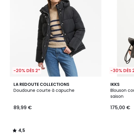
-20% DÈS 2*
-30% DÈS 
4,5
LA REDOUTE COLLECTIONS
IKKS
/ 5
Doudoune courte à capuche
Blouson court fermeture zip
saison
89,99 €
175,00 €
4,5
/