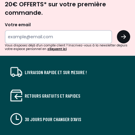
20€ OFFERTS* sur votre première
d'inspirations
commande.
et
de
Votre email
surprises?
OK
!
Vous disposez déjà d'un compte client ? Inscrivez-vous à la newsletter depuis
votre espace personnel en
cliquant ici
LIVRAISON RAPIDE ET SUR MESURE !
RETOURS GRATUITS ET RAPIDES
30 JOURS POUR CHANGER D'AVIS