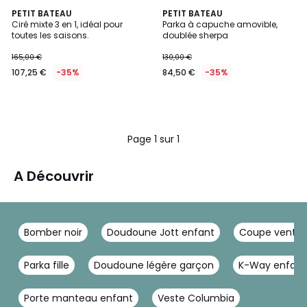
PETIT BATEAU
PETIT BATEAU
Ciré mixte 3 en 1, idéal pour
Parka à capuche amovible,
toutes les saisons.
doublée sherpa
165,00 €
130,00 €
107,25 €
-35%
84,50 €
-35%
Page 1 sur 1
A Découvrir
Bomber noir
Doudoune Jott enfant
Coupe vent e
Parka fille
Doudoune légère garçon
K-Way enfant
Porte manteau enfant
Veste Columbia