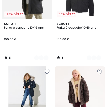
-25% DÈS 2*
-10% DÈS 2*
5
5
3
SCHOTT
2
SCHOTT
/
/
Parka à capuche 10-16 ans
Parka à capuche 10-16 ans
Couleurs
Couleurs
5
5
150,00 €
140,00 €
5
5
/
/
5
5