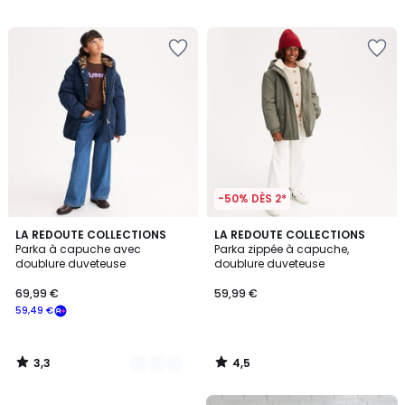
/
5
-50% DÈS 2*
3,3
4,5
2
LA REDOUTE COLLECTIONS
LA REDOUTE COLLECTIONS
/ 5
/ 5
Parka à capuche avec
Parka zippée à capuche,
Couleurs
doublure duveteuse
doublure duveteuse
69,99 €
59,99 €
59,49 €
3,3
4,5
/
/
5
5
FINAL