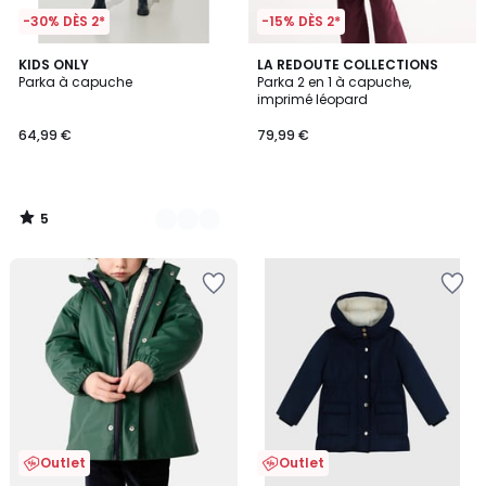
-30% DÈS 2*
-15% DÈS 2*
5
3
KIDS ONLY
LA REDOUTE COLLECTIONS
/
Parka à capuche
Parka 2 en 1 à capuche,
Couleurs
5
imprimé léopard
64,99 €
79,99 €
5
/
5
Outlet
Outlet