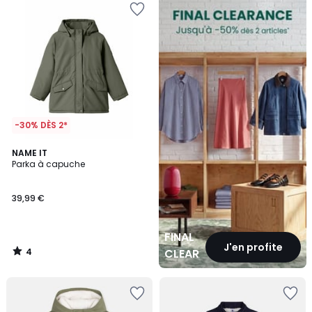
CLEARANCE
-30% DÈS 2*
4
NAME IT
/
Parka à capuche
5
39,99 €
FINAL
J'en profite
4
CLEARANCE
/
5