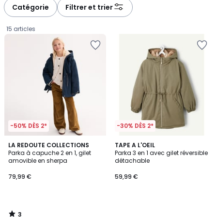
à
à
Catégorie
Filtrer et trier
gauche
droite
15 articles
-50% DÈS 2*
-30% DÈS 2*
3
LA REDOUTE COLLECTIONS
TAPE A L'OEIL
/
Parka à capuche 2 en 1, gilet
Parka 3 en 1 avec gilet réversible
5
amovible en sherpa
détachable
79,99
79,99 €
59,99 €
€.
3