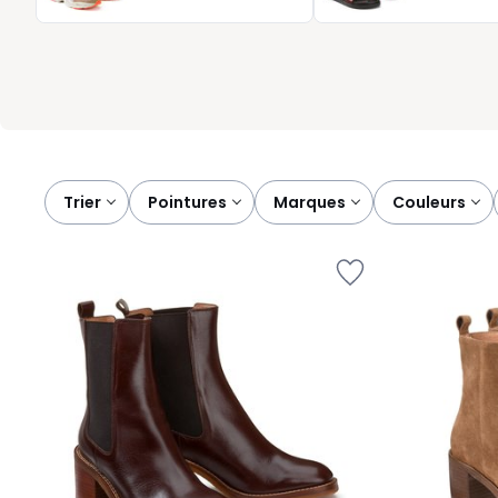
leurs détails bien pensés, ces chaussures s’invitent en douceur
jamais vous ralentir.
Trier
pointures
marques
couleurs