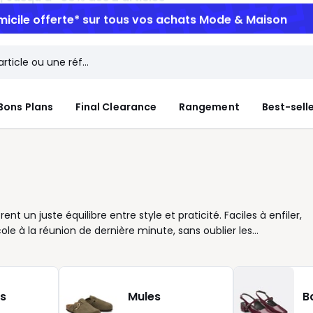
micile offerte*
sur tous vos achats Mode & Maison
Bons Plans
Final Clearance
Rangement
Best-sell
ent un juste équilibre entre style et praticité. Faciles à enfiler,
cole à la réunion de dernière minute, sans oublier les
t une silhouette sans effort, qu'on les porte avec un jean brut
pour élancer la jambe, modèles plats pour arpenter la ville, ou
ussi sur les textures : cuir lisse, textile mat ou effet velours,
 couleur, les classiques noir et brun restent des valeurs sûres
s
Mules
B
r réveiller un look un peu sage. Avec leur volume maîtrisé et