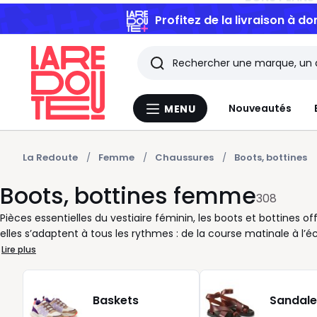
Profitez de la livraison à do
Rechercher
Les
Nouveautés
MENU
Menu
derniers
La
Redoute
articles
La Redoute
Femme
Chaussures
Boots, bottines
Boots, bottines femme
consultés
308
Pièces essentielles du vestiaire féminin, les boots et bottines offr
elles s’adaptent à tous les rythmes : de la course matinale à l’é
promenades du week-end. Leur grand avantage ? Elles structuren
Lire plus
ou une jupe fluide. Le choix est vaste : bottines à talon discret 
boots à semelle épaisse pour plus de confort au quotidien. Jouez a
chaque matière apporte une nuance différente à vos tenues. Côté
Baskets
Sandale
mais rien ne vous empêche d'opter pour une teinte plus vive pou