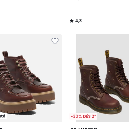
4,3
/
5
uté
-30% DÈS 2*