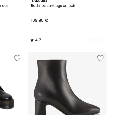
3
4,7
TAMARIS
Couleurs
/ 5
 cuir
Bottines santiags en cuir
109,95 €
4,7
/
5