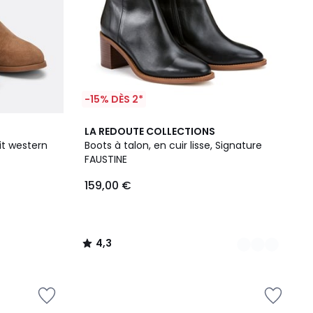
-15% DÈS 2*
2
4,3
LA REDOUTE COLLECTIONS
Couleurs
/ 5
rit western
Boots à talon, en cuir lisse, Signature
FAUSTINE
159,00 €
4,3
/
5