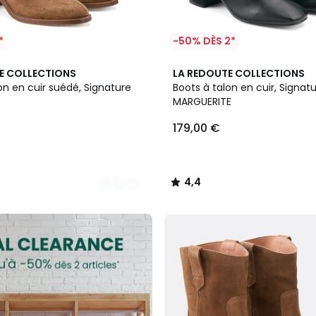
*
-50% DÈS 2*
4,4
E COLLECTIONS
LA REDOUTE COLLECTIONS
/ 5
on en cuir suédé, Signature
Boots à talon en cuir, Signat
MARGUERITE
179,00 €
4,4
/
5