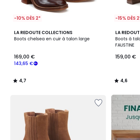
-10% DÈS 2*
-15% DÈS 2
4,7
2
4,6
LA REDOUTE COLLECTIONS
LA REDOUT
/ 5
Couleurs
/ 5
Boots chelsea en cuir à talon large
Boots à tal
FAUSTINE
169,00
169,00 €
159,00 €
€
souscrivez
143,65 €
à
notre
4,7
4,6
programme
/
/
pour
5
5
payer
FINAL
à
CLEARANCE
la
place
143,65
€.