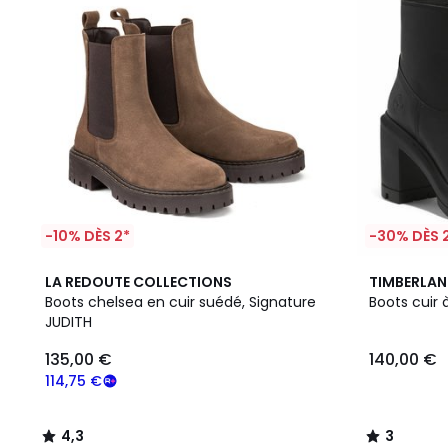
-10% DÈS 2*
-30% DÈS 
4,3
3
LA REDOUTE COLLECTIONS
TIMBERLA
/ 5
/
Boots chelsea en cuir suédé, Signature
Boots cuir 
5
JUDITH
135,00 €
140,00 €
114,75 €
4,3
3
/
/