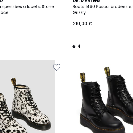
4
ND
DR. MARTENS
/
ompensées à lacets, Stone
Boots 1460 Pascal brodées en
5
 Lace
Grizzly
210,00 €
4
/
5