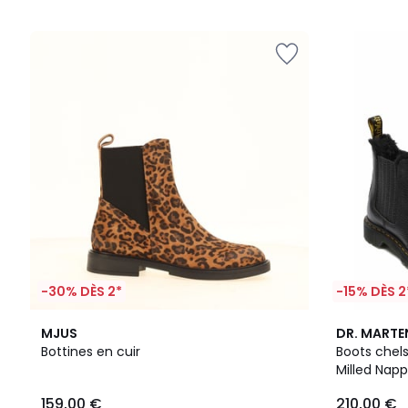
5
5
-30% DÈS 2*
-15% DÈS 2
MJUS
DR. MARTE
Bottines en cuir
Boots chels
Milled Nap
159,00 €
210,00 €