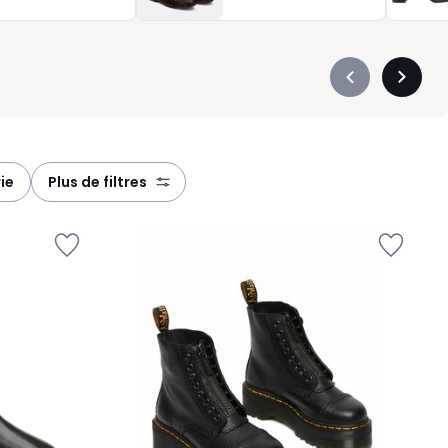
Précédent
Suivan
-
-
défiler
défiler
à
à
gauche
droite
ie
plus de filtres