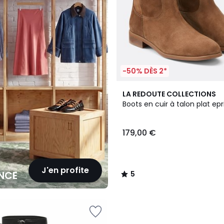
-50% DÈS 2*
5
LA REDOUTE COLLECTIONS
/
Boots en cuir à talon plat ep
5
179,00 €
J'en profite
NCE
5
/
5