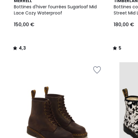
4,3
5
MERRELL
TIMBERLA
/ 5
/
Bottines d'hiver fourrées Sugarloaf Mid
Bottines c
5
Lace Cozy Waterproof
Street Mid
150,00 €
180,00 €
4,3
5
/
/
5
5