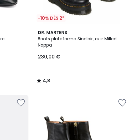
-10% DÈS 2*
4,8
DR. MARTENS
/ 5
ure
Boots plateforme Sinclair, cuir Milled
Nappa
230,00 €
4,8
/
5