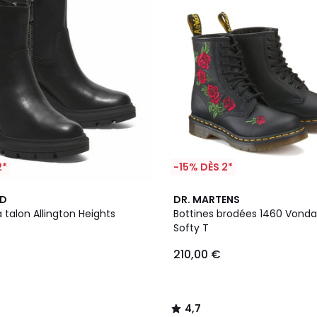
2*
-15% DÈS 2*
4,7
ND
DR. MARTENS
/ 5
à talon Allington Heights
Bottines brodées 1460 Vonda
Softy T
210,00 €
4,7
/