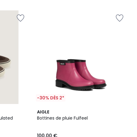
5
-30% DÈS 2*
AIGLE
ulated
Bottines de pluie Fulfeel
100,00 €