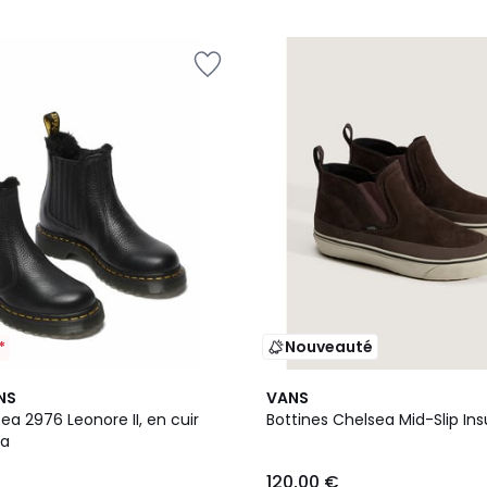
5
Nouveauté
*
4,3
NS
VANS
/ 5
ea 2976 Leonore II, en cuir
Bottines Chelsea Mid-Slip Ins
pa
120,00 €