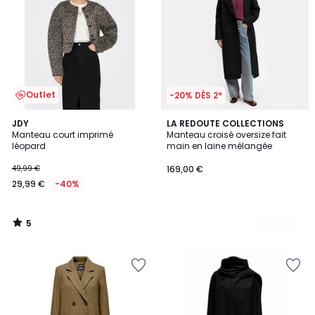
Outlet
-20% DÈS 2*
5
JDY
4
LA REDOUTE COLLECTIONS
/
Manteau court imprimé
Manteau croisé oversize fait
Couleurs
5
léopard
main en laine mélangée
49,99 €
169,00 €
29,99 €
-40%
5
/
5