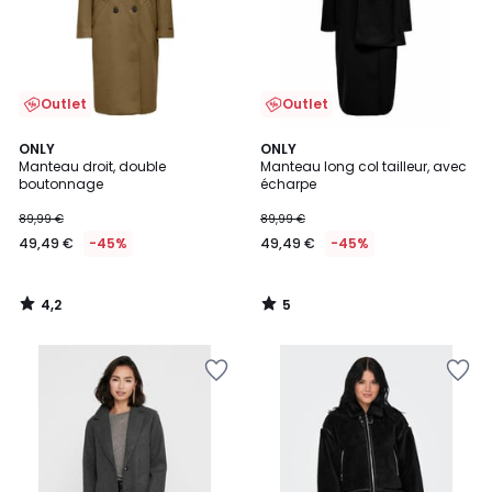
Outlet
Outlet
4,2
5
ONLY
ONLY
/ 5
/
Manteau droit, double
Manteau long col tailleur, avec
5
boutonnage
écharpe
89,99 €
89,99 €
49,49 €
-45%
49,49 €
-45%
4,2
5
/
/
5
5