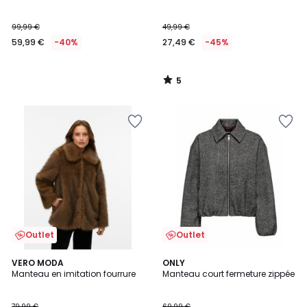
5
99,99 €
49,99 €
59,99 €
-40%
27,49 €
-45%
5
/
5
Outlet
Outlet
4
5
VERO MODA
ONLY
/
/
Manteau en imitation fourrure
Manteau court fermeture zippée
5
5
79,99 €
69,99 €