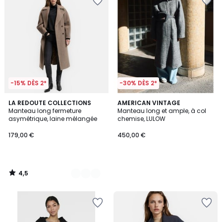
-15% DÈS 2*
-30% DÈS 2*
4,5
3
LA REDOUTE COLLECTIONS
AMERICAN VINTAGE
/ 5
Manteau long fermeture
Manteau long et ample, à col
Couleurs
asymétrique, laine mélangée
chemise, LULOW
179,00 €
450,00 €
4,5
/
5