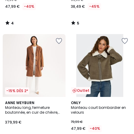
47,99 €
-40%
38,49 €
-45%
4
5
/
/
5
5
Outlet
-15% DÈS 2*
5
4,5
ANNE WEYBURN
ONLY
/
/ 5
Manteau long, fermeture
Manteau court bombardier en
5
boutonnée, en cuir de chèvre,
velours
mi-saison
379,99 €
79,99 €
47,99 €
-40%