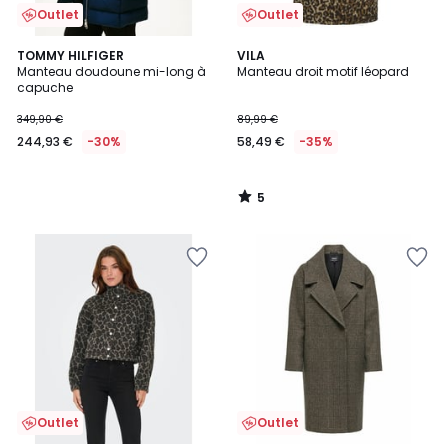
Outlet
Outlet
5
TOMMY HILFIGER
VILA
/
Manteau doudoune mi-long à
Manteau droit motif léopard
5
capuche
349,90 €
89,99 €
244,93 €
-30%
58,49 €
-35%
5
/
5
Outlet
Outlet