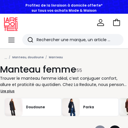
BONS PLANS | Jusqu'à -50% dès 2 articles*
Aller
au
La
panie
Redoute
Menu
Rechercher
Les
...
derniers
Manteau, doudoune
Manteau
Manteau femme
articles
55
consultés
Trouver le manteau femme idéal, c’est conjuguer confort,
allure et praticité au quotidien. Chez La Redoute, nous pensons
chaque détail pour que vous puissiez composer des tenues qui
Lire plus
vous ressemblent, en toutes circonstances. Long ou court,
fluide ou structuré, chaque manteau a son style et sa fonction
Doudoune
Parka
: de la doudoune légère pour vos journées actives au caban
soigné pour une allure citadine. Vous aimez les coupes ajustées
? Un trench soulignera élégamment la silhouette grâce à sa