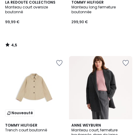
4,5
LA REDOUTE COLLECTIONS
TOMMY HILFIGER
/ 5
Manteau court oversize
Manteau long fermeture
boutonné
boutonnée
99,99 €
299,90 €
4,5
/
5
Nouveauté
4,3
TOMMY HILFIGER
ANNE WEYBURN
/ 5
Trench court boutonné
Manteau court, fermeture
boutonnée, drap de laine