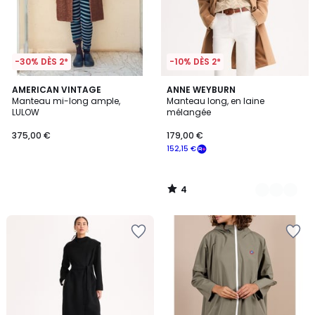
-30% DÈS 2*
-10% DÈS 2*
4
AMERICAN VINTAGE
2
ANNE WEYBURN
/
Manteau mi-long ample,
Manteau long, en laine
Couleurs
5
LULOW
mélangée
375,00 €
179,00 €
152,15 €
4
/
5