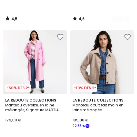
4,5
4,6
/
/
5
5
-50% DÈS 2*
-10% DÈS 2*
4,6
4,4
LA REDOUTE COLLECTIONS
2
LA REDOUTE COLLECTIONS
/ 5
/ 5
Manteau oversize, en laine
Manteau court fait main en
Couleurs
mélangée, Signature MARTIAL
laine mélangée
179,00 €
109,00 €
92,65 €