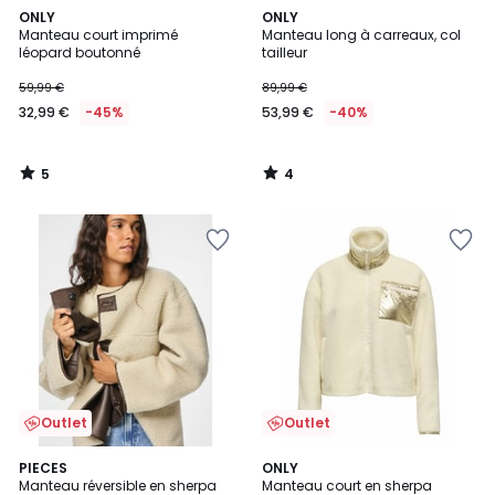
5
4
ONLY
ONLY
/
/
Manteau court imprimé
Manteau long à carreaux, col
5
5
léopard boutonné
tailleur
59,99 €
89,99 €
32,99 €
-45%
53,99 €
-40%
5
4
/
/
5
5
Outlet
Outlet
5
PIECES
ONLY
/
Manteau réversible en sherpa
Manteau court en sherpa