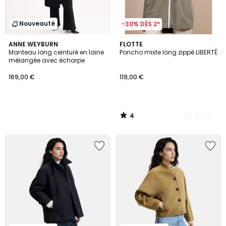
Nouveauté
-30% DÈS 2*
4
ANNE WEYBURN
3
FLOTTE
/
Manteau long ceinturé en laine
Poncho mixte long zippé LIBERTÉ
Couleurs
5
mélangée avec écharpe
169,00 €
119,00 €
4
/
5