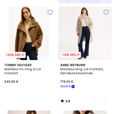
-30% DÈS 2*
-10% DÈS 2*
3,8
TOMMY HILFIGER
2
ANNE WEYBURN
/ 5
Manteau mi-long à col
Manteau long, col montant,
Couleurs
montant
fermeture boutonnée
349,90 €
179,00 €
152,15 €
3,8
/
5