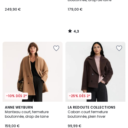
249,90 €
179,00 €
4,3
/
5
-10% DÈS 2*
-25% DÈS 2*
4,3
4,8
2
ANNE WEYBURN
2
LA REDOUTE COLLECTIONS
/ 5
/ 5
Manteau court, fermeture
Caban court fermeture
Couleurs
Couleurs
boutonnée, drap de laine
boutonnée, plein hiver
159,00 €
99,99 €