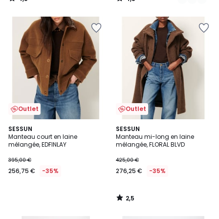
/
/
5
5
Outlet
Outlet
2,5
SESSUN
SESSUN
/ 5
Manteau court en laine
Manteau mi-long en laine
mélangée, EDFINLAY
mélangée, FLORAL BLVD
395,00 €
425,00 €
256,75 €
-35%
276,25 €
-35%
2,5
/
5