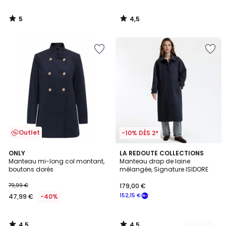
5
4,5
/
/
5
5
Outlet
-10% DÈS 2*
4,5
4,5
ONLY
4
LA REDOUTE COLLECTIONS
/ 5
/ 5
Manteau mi-long col montant,
Manteau drap de laine
Couleurs
boutons dorés
mélangée, Signature ISIDORE
79,99 €
179,00 €
152,15 €
47,99 €
-40%
4,5
4,5