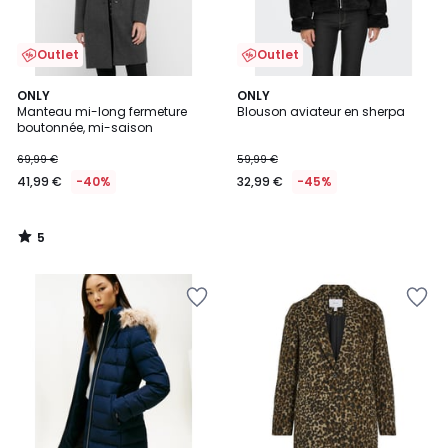
Outlet
Outlet
5
ONLY
ONLY
/
Manteau mi-long fermeture
Blouson aviateur en sherpa
5
boutonnée, mi-saison
69,99 €
59,99 €
41,99 €
-40%
32,99 €
-45%
5
/
5