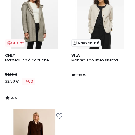
Outlet
Nouveauté
4,5
ONLY
VILA
/ 5
Manteau fin à capuche
Manteau court en sherpa
54,99 €
49,99 €
32,99 €
-40%
4,5
/
5