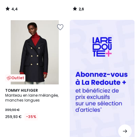
4,4
2,6
/
/
5
5
Redoute
+
Outlet
TOMMY HILFIGER
Manteau en laine mélangée,
manches longues
399,90 €
259,93 €
-35%