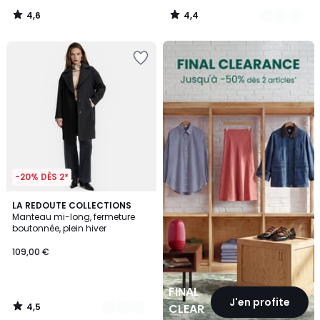
4,6
4,4
/
/
5
5
FINAL
CLEARANCE
-20% DÈS 2*
4,5
2
LA REDOUTE COLLECTIONS
/ 5
Manteau mi-long, fermeture
Couleurs
boutonnée, plein hiver
109,00 €
FINAL
J'en profite
4,5
CLEARANCE
/