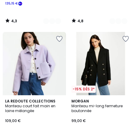
135,15 €
4,3
4,8
/
/
5
5
-15% DÈS 2*
4,4
2,6
LA REDOUTE COLLECTIONS
MORGAN
/ 5
/ 5
Manteau court fait main en
Manteau mi-long fermeture
laine mélangée
boutonnée
109,00 €
99,00 €