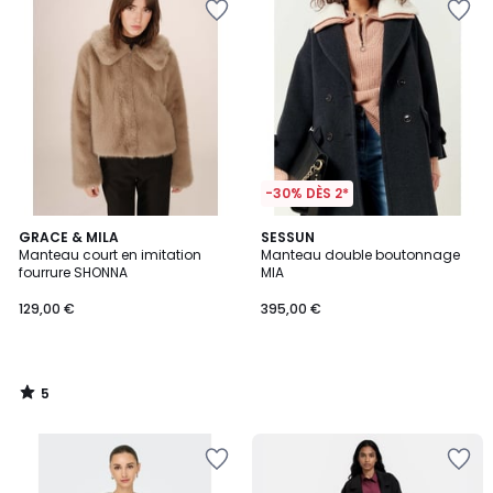
-30% DÈS 2*
5
GRACE & MILA
SESSUN
/
Manteau court en imitation
Manteau double boutonnage
5
fourrure SHONNA
MIA
129,00 €
395,00 €
5
/
5