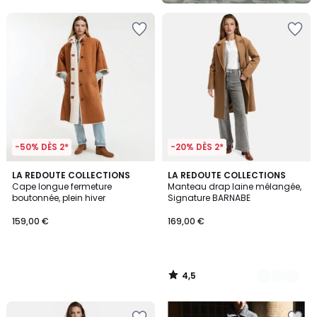
5
-50% DÈS 2*
-20% DÈS 2*
4,5
LA REDOUTE COLLECTIONS
4
LA REDOUTE COLLECTIONS
/ 5
Cape longue fermeture
Manteau drap laine mélangée,
Couleurs
boutonnée, plein hiver
Signature BARNABE
159,00 €
169,00 €
4,5
/
5