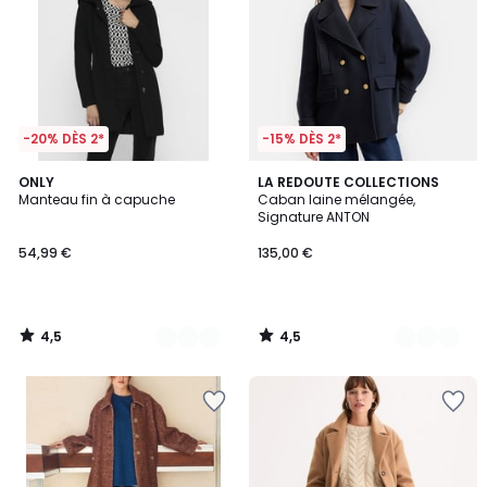
-20% DÈS 2*
-15% DÈS 2*
4,5
4,5
2
ONLY
2
LA REDOUTE COLLECTIONS
/ 5
/ 5
Manteau fin à capuche
Caban laine mélangée,
Couleurs
Couleurs
Signature ANTON
54,99 €
135,00 €
4,5
4,5
/
/
5
5