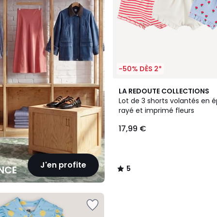
-50% DÈS 2*
5
LA REDOUTE COLLECTIONS
/
Lot de 3 shorts volantés en é
5
rayé et imprimé fleurs
17,99 €
J'en profite
NCE
5
/
5