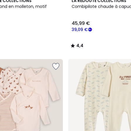
2
4,4
E COLLECTIONS
LA REDOUTE COLLECTIONS
Couleurs
/ 5
rond en molleton, motif
Combipilote chaude à capu
45,99 €
39,09 €
4,4
/
5