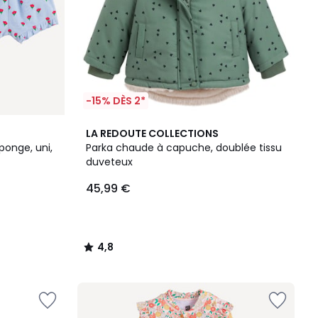
-15% DÈS 2*
4,8
LA REDOUTE COLLECTIONS
/ 5
ponge, uni,
Parka chaude à capuche, doublée tissu
duveteux
45,99 €
4,8
/
5