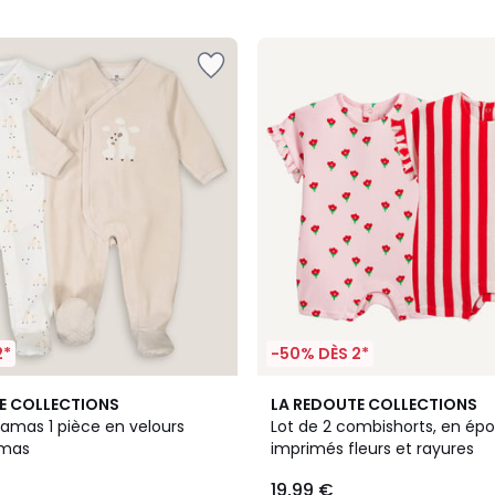
2*
-50% DÈS 2*
4
E COLLECTIONS
LA REDOUTE COLLECTIONS
/
jamas 1 pièce en velours
Lot de 2 combishorts, en ép
5
amas
imprimés fleurs et rayures
19,99 €