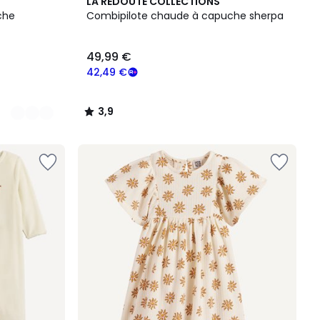
3,9
LA REDOUTE COLLECTIONS
/ 5
che
Combipilote chaude à capuche sherpa
49,99 €
42,49 €
3,9
/
5