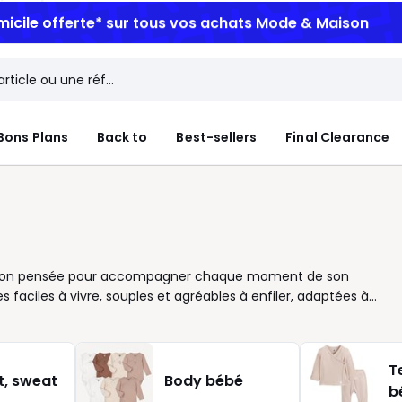
micile offerte*
sur tous vos achats Mode & Maison
Bons Plans
Back to
Best-sellers
Final Clearance
ollection pensée pour accompagner chaque moment de son
 faciles à vivre, souples et agréables à enfiler, adaptées à
ur sa tenue, pour allier confort et liberté de mouvement. Nous
r rendre l’habillage simple et rapide. Les coloris doux se mêlen
ur créer des ensembles pleins de personnalité. Chaque vêtement
T
mis entre style et aisance. Envie d’une nouveauté ? Découvrez
et, sweat
Body bébé
b
 ou un imprimé discret qui apporte une touche de fantaisie.