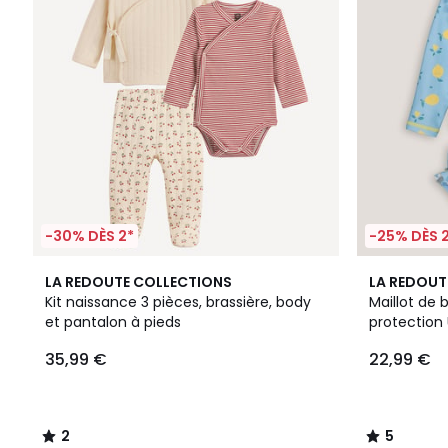
-30% DÈS 2*
-25% DÈS 
2
5
LA REDOUTE COLLECTIONS
LA REDOUT
/
/
Kit naissance 3 pièces, brassière, body
Maillot de 
5
5
et pantalon à pieds
protection
35,99 €
22,99 €
2
5
/
/