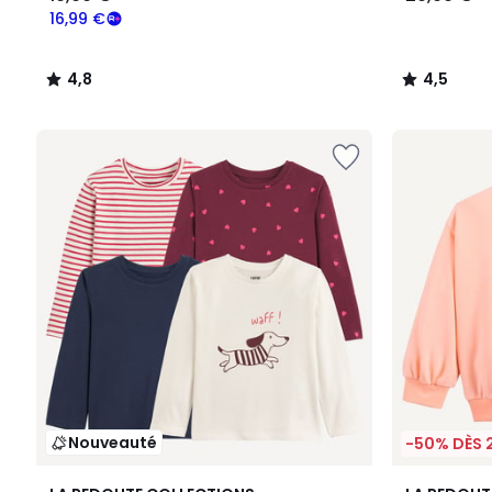
16,99 €
4,8
4,5
/
/
5
5
Nouveauté
-50% DÈS 