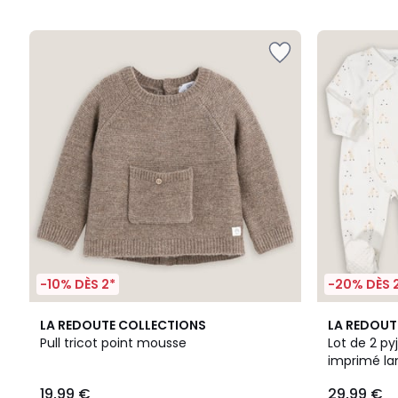
5
5
-10% DÈS 2*
-20% DÈS 
4,8
4,5
LA REDOUTE COLLECTIONS
LA REDOUT
/ 5
/ 5
Pull tricot point mousse
Lot de 2 py
imprimé l
19,99 €
29,99 €