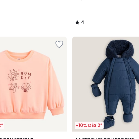
4
/
5
2*
-10% DÈS 2*