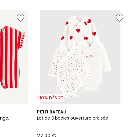
-10% DÈS 2*
PETIT BATEAU
onge,
Lot de 3 bodies ouverture croisée
27,00 €