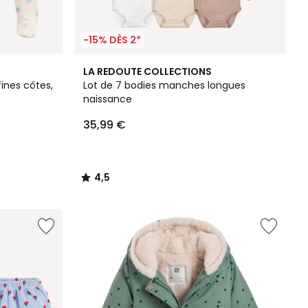
-15% DÈS 2*
4,5
LA REDOUTE COLLECTIONS
/ 5
fines côtes,
Lot de 7 bodies manches longues
naissance
35,99 €
4,5
/
5