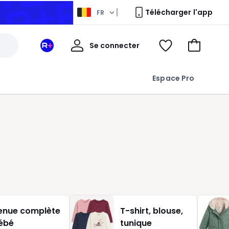
Télécharger l'app
FR
Mon
Se connecter
Mon
Voir
Aller
compte
espace
ma
au
La
wishlist
panier
Espace Pro
Redoute
+
t
enue complète
T-shirt, blouse,
ébé
tunique