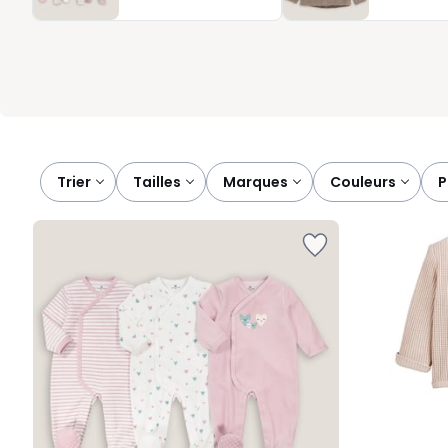
Tout est disponible en plusieurs tailles afin d’accompagner la 
nous vous aidons à composer un vestiaire harmonieux, pratique e
Trier
tailles
marques
couleurs