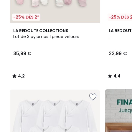
-25% DÈS 2*
-25% DÈS 
4,2
2
4,4
LA REDOUTE COLLECTIONS
LA REDOUT
/ 5
Couleurs
/ 5
Lot de 3 pyjamas 1 pièce velours
.
35,99
35,99 €
22,99 €
€.
4,2
4,4
/
/
5
5
FINAL
CLEARANCE