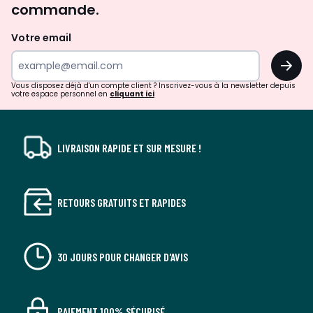
commande.
et
de
Votre email
surprises?
OK
!
Vous disposez déjà d'un compte client ? Inscrivez-vous à la newsletter depuis
votre espace personnel en
cliquant ici
LIVRAISON RAPIDE ET SUR MESURE !
RETOURS GRATUITS ET RAPIDES
30 JOURS POUR CHANGER D'AVIS
PAIEMENT 100% SÉCURISÉ