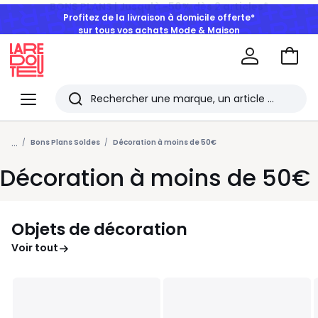
Profitez de la livraison à domicile offerte*
sur tous vos achats Mode & Maison
Aller
au
La
panie
Redoute
Menu
Rechercher
Les
...
derniers
Bons Plans Soldes
Décoration​ à moins de 50€
articles
Décoration​ à moins de 50€
consultés
Objets de décoration
Voir tout