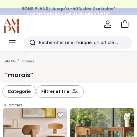
BONS PLANS | Jusqu'à -50% dès 2 articles*
Profitez de la livraison à domicile offerte*
sur tous vos achats Mode & Maison
Aller
au
La
panie
Redoute
Menu
Rechercher
Les
derniers
AM.PM
marais
articles
marais
consultés
Catégorie
Filtrer et trier
10 articles