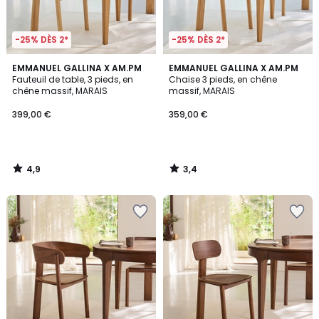
-25% DÈS 2*
-25% DÈS 2*
4,9
3,4
EMMANUEL GALLINA X AM.PM
EMMANUEL GALLINA X AM.PM
/ 5
/ 5
Fauteuil de table, 3 pieds, en
Chaise 3 pieds, en chêne
chêne massif, MARAIS
massif, MARAIS
399,00 €
359,00 €
4,9
3,4
/
/
5
5