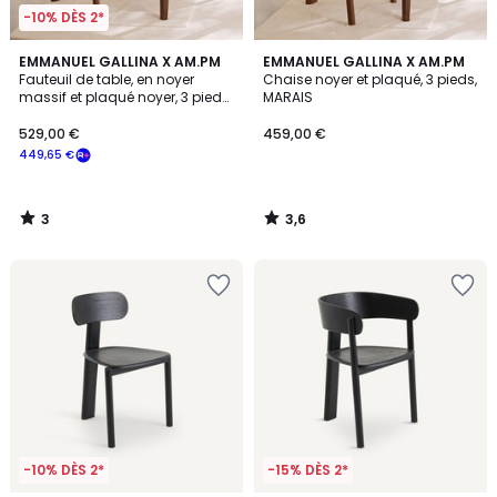
-10% DÈS 2*
3
3,6
EMMANUEL GALLINA X AM.PM
EMMANUEL GALLINA X AM.PM
/
/ 5
Fauteuil de table, en noyer
Chaise noyer et plaqué, 3 pieds,
5
massif et plaqué noyer, 3 pieds,
MARAIS
MARAIS
529,00 €
459,00 €
449,65 €
3
3,6
/
/
5
5
-10% DÈS 2*
-15% DÈS 2*