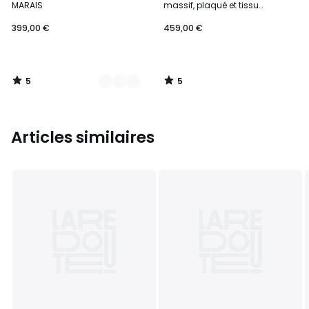
5
5
MARAIS
massif, plaqué et tissu
bouclette, 3 pieds, MARAIS
399,00 €
459,00 €
5
5
/
/
5
5
Articles similaires