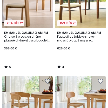
-25% DÈS 2*
-15% DÈS 2*
5
4
EMMANUEL GALLINA X AM.PM
EMMANUEL GALLINA X AM.PM
/
/
Chaise 3 pieds, en chêne,
Fauteuil de table en noyer
5
5
plaqué chêne et tissu bouclette,
massif, plaqué noyer et
399,00
MARAIS
bouclette, 3 pieds, MARAIS
399,00 €
629,00 €
€.
4
5
/
/
5
5