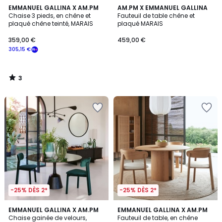
3
EMMANUEL GALLINA X AM.PM
AM.PM X EMMANUEL GALLINA
/
Chaise 3 pieds, en chêne et
Fauteuil de table chêne et
5
plaqué chêne teinté, MARAIS
plaqué MARAIS
359,00 €
459,00 €
305,15 €
3
/
5
-25% DÈS 2*
-25% DÈS 2*
5
5
2
EMMANUEL GALLINA X AM.PM
EMMANUEL GALLINA X AM.PM
/
/
Chaise gainée de velours,
Fauteuil de table, en chêne
Couleurs