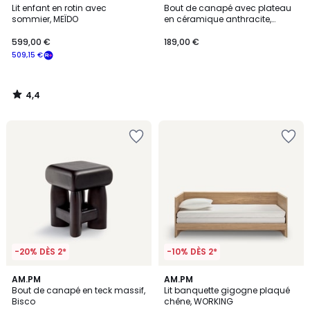
/ 5
Lit enfant en rotin avec
Bout de canapé avec plateau
sommier, MEÏDO
en céramique anthracite,
TREBOR
599,00 €
189,00 €
509,15 €
4,4
/
5
-20% DÈS 2*
-10% DÈS 2*
5
3,2
AM.PM
AM.PM
/
/ 5
Bout de canapé en teck massif,
Lit banquette gigogne plaqué
5
Bisco
chêne, WORKING