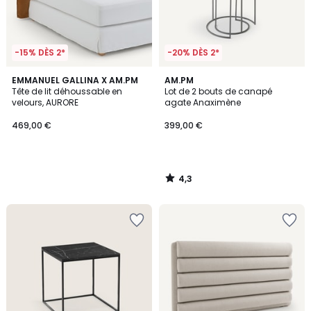
-15% DÈS 2*
-20% DÈS 2*
4,3
EMMANUEL GALLINA X AM.PM
AM.PM
/ 5
Tête de lit déhoussable en
Lot de 2 bouts de canapé
velours, AURORE
agate Anaximène
469,00 €
399,00 €
4,3
/
5