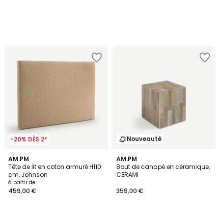
Nouveauté
-20% DÈS 2*
4,9
2
AM.PM
2
AM.PM
/ 5
Tête de lit en coton armuré H110
Bout de canapé en céramique,
Couleurs
Couleurs
cm, Johnson
CERAMI
à partir de
459,00 €
359,00 €