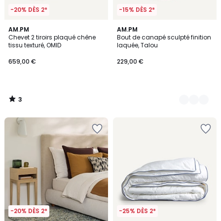
-20% DÈS 2*
-15% DÈS 2*
3
AM.PM
2
AM.PM
/
Chevet 2 tiroirs plaqué chêne
Bout de canapé sculpté finition
Couleurs
5
tissu texturé, OMID
laquée, Talou
659,00 €
229,00 €
3
/
5
-20% DÈS 2*
-25% DÈS 2*