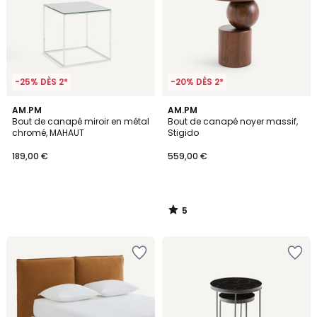
-25% DÈS 2*
-20% DÈS 2*
5
AM.PM
AM.PM
/
Bout de canapé miroir en métal
Bout de canapé noyer massif,
5
chromé, MAHAUT
Stigido
189,00 €
559,00 €
5
/
5