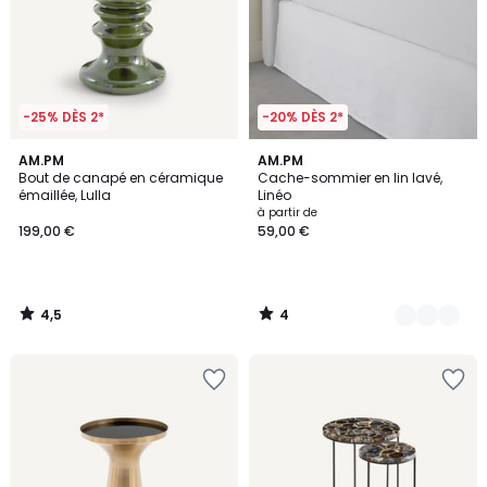
-25% DÈS 2*
-20% DÈS 2*
4,5
4
AM.PM
3
AM.PM
/ 5
/
Bout de canapé en céramique
Cache-sommier en lin lavé,
Couleurs
5
émaillée, Lulla
Linéo
à partir de
199,00 €
59,00 €
4,5
4
/
/
5
5