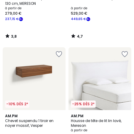
130 cm, MERESON
à partir de
à partir de
279,00 €
529,00 €
237,15 €
449,65 €
3,8
4,7
/
/
5
5
-10% DÈS 2*
-25% DÈS 2*
4,4
4,1
AM.PM
4
AM.PM
/ 5
/ 5
Chevet suspendu 1 tiroir en
Housse de tête de lit lin lavé,
Couleurs
noyer massif, Vesper
Mereson
à partir de