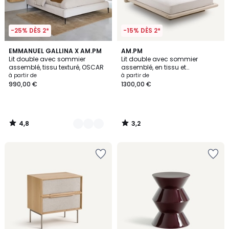
-25% DÈS 2*
-15% DÈS 2*
4,8
3,2
2
EMMANUEL GALLINA X AM.PM
AM.PM
/ 5
/ 5
Lit double avec sommier
Lit double avec sommier
Couleurs
assemblé, tissu texturé, OSCAR
assemblé, en tissu et
plateforme en frêne, SLICE
à partir de
à partir de
990,00 €
1300,00 €
4,8
3,2
/
/
5
5