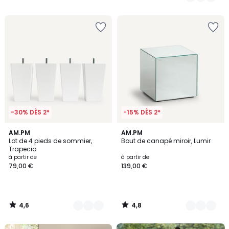
/
/
5
5
-30% DÈS 2*
-15% DÈS 2*
4,6
4,8
4
AM.PM
2
AM.PM
/ 5
/ 5
Lot de 4 pieds de sommier,
Bout de canapé miroir, Lumir
Couleurs
Couleurs
Trapecio
à partir de
à partir de
79,00 €
139,00 €
4,6
4,8
/
/
5
5
Des