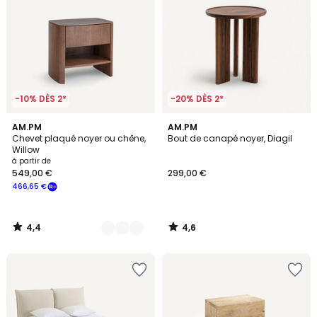
-10% DÈS 2*
-20% DÈS 2*
4,4
4,6
2
AM.PM
AM.PM
/ 5
/ 5
Chevet plaqué noyer ou chêne,
Bout de canapé noyer, Diagil
Couleurs
Willow
à partir de
549,00 €
299,00 €
466,65 €
4,4
4,6
/
/
5
5