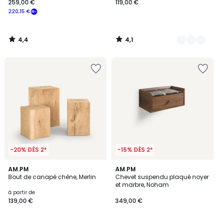
259,00 €
119,00 €
220,15 €
4,4
4,1
/
/
5
5
-20% DÈS 2*
-15% DÈS 2*
4,2
4,7
AM.PM
AM.PM
/ 5
/ 5
Bout de canapé chêne, Merlin
Chevet suspendu plaqué noyer
et marbre, Noham
à partir de
139,00 €
349,00 €