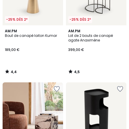
-25% DÈS 2*
-25% DÈS 2*
4,4
4,5
AM.PM
AM.PM
/ 5
/ 5
Bout de canapé laiton Kumar
Lot de 2 bouts de canapé
agate Anaximène
189,00 €
399,00 €
4,4
4,5
/
/
5
5