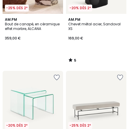
-25% DÈS 2*
-20% DÈS 2*
5
AM.PM
AM.PM
/
Bout de canapé, en céramique
Chevet métal acier, Sandoval
5
effet marbre, ALCANA
XS
359,00 €
169,00 €
5
/
5
-20% DÈS 2*
-25% DÈS 2*