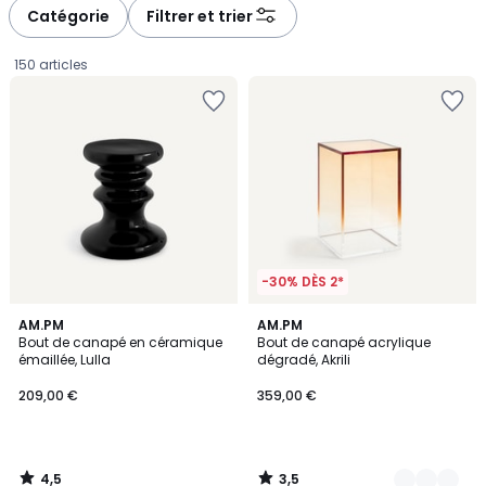
à
à
Catégorie
Filtrer et trier
gauche
droite
150 articles
-30% DÈS 2*
4,5
3,5
AM.PM
2
AM.PM
/ 5
/ 5
Bout de canapé en céramique
Bout de canapé acrylique
Couleurs
émaillée, Lulla
dégradé, Akrili
209,00
209,00 €
359,00 €
€.
4,5
3,5