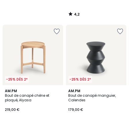
4,2
/
5
-25% DÈS 2*
-25% DÈS 2*
4,6
4,2
AM.PM
4
AM.PM
/ 5
/ 5
Bout de canapé chêne et
Bout de canapé manguier,
Couleurs
plaqué, Alyasa
Calendes
219,00 €
179,00 €