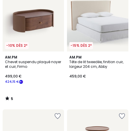
-10% DÈS 2*
-15% DÈS 2*
5
AM.PM
AM.PM
/
Chevet suspendu plaqué noyer
Tête de lit tweedée, finition cuir,
5
et cuir, Firmo
largeur 204 cm, Abby
499,00 €
459,00 €
424,15 €
5
/
5