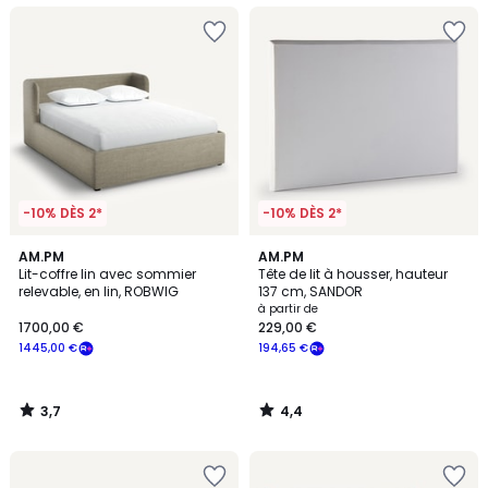
-10% DÈS 2*
-10% DÈS 2*
3,7
4,4
AM.PM
AM.PM
/ 5
/ 5
Lit-coffre lin avec sommier
Tête de lit à housser, hauteur
relevable, en lin, ROBWIG
137 cm, SANDOR
à partir de
1700,00 €
229,00 €
1445,00 €
194,65 €
3,7
4,4
/
/
5
5