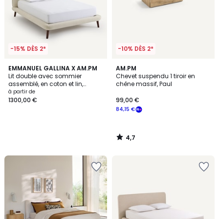
-15% DÈS 2*
-10% DÈS 2*
4,7
EMMANUEL GALLINA X AM.PM
AM.PM
/ 5
Lit double avec sommier
Chevet suspendu 1 tiroir en
assemblé, en coton et lin,
chêne massif, Paul
AURORE
à partir de
1300,00 €
99,00 €
84,15 €
4,7
/
5