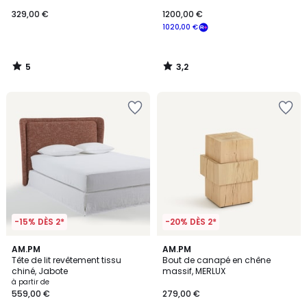
329,00 €
1200,00 €
1020,00 €
5
3,2
/
/
5
5
-15% DÈS 2*
-20% DÈS 2*
AM.PM
AM.PM
Tête de lit revêtement tissu
Bout de canapé en chêne
chiné, Jabote
massif, MERLUX
à partir de
559,00 €
279,00 €