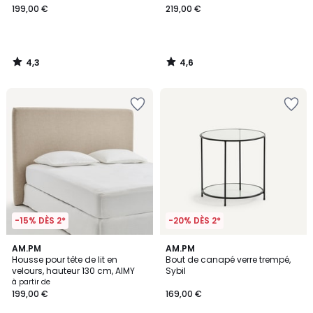
199,00 €
219,00 €
4,3
4,6
/
/
5
5
-15% DÈS 2*
-20% DÈS 2*
4,2
AM.PM
AM.PM
/ 5
Housse pour tête de lit en
Bout de canapé verre trempé,
velours, hauteur 130 cm, AIMY
Sybil
à partir de
199,00 €
169,00 €