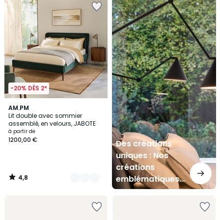
créations
uniques
:
Nos
créations
emblématiques
-
>
-20% DÈS 2*
4,8
2
AM.PM
/ 5
Lit double avec sommier
Couleurs
assemblé, en velours, JABOTE
à partir de
1200,00 €
Des créations
uniques : Nos
créations
4,8
emblématiques
/
5
->