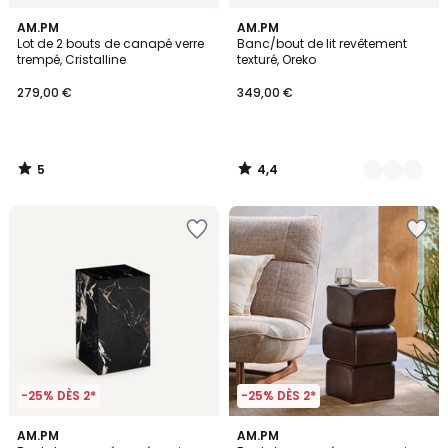
5
4,4
AM.PM
2
AM.PM
/
/ 5
Lot de 2 bouts de canapé verre
Banc/bout de lit revêtement
Couleurs
5
trempé, Cristalline
texturé, Oreko
279,00 €
349,00 €
5
4,4
/
/
5
5
-25% DÈS 2*
-25% DÈS 2*
5
AM.PM
AM.PM