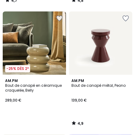
4,7
4,8
/
/
5
5
-25% DÈS 2*
4,9
AM.PM
AM.PM
/ 5
Bout de canapé en céramique
Bout de canapé métal, Peono
craquelée, Belly
289,00 €
139,00 €
4,9
/
5