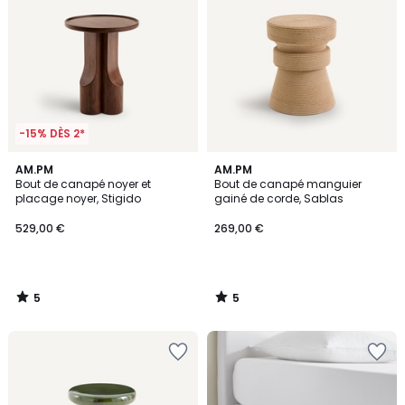
-15% DÈS 2*
5
5
AM.PM
AM.PM
/
/
Bout de canapé noyer et
Bout de canapé manguier
5
5
placage noyer, Stigido
gainé de corde, Sablas
529,00 €
269,00 €
5
5
/
/
5
5