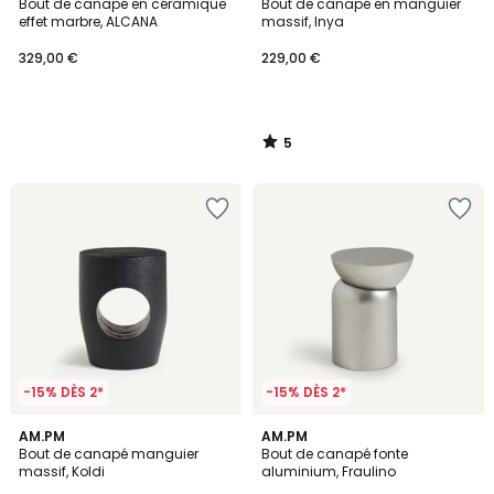
/
Bout de canapé en céramique
Bout de canapé en manguier
5
effet marbre, ALCANA
massif, Inya
329,00 €
229,00 €
5
/
5
-15% DÈS 2*
-15% DÈS 2*
4,3
4,6
AM.PM
AM.PM
/ 5
/ 5
Bout de canapé manguier
Bout de canapé fonte
massif, Koldi
aluminium, Fraulino