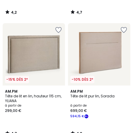
4,2
4,7
/
/
5
5
-15% DÈS 2*
-10% DÈS 2*
4,7
4,8
AM.PM
AM.PM
/ 5
/ 5
Tête de lit en lin, hauteur 115 cm,
Tête de lit pur lin, Sorada
YLIANA
à partir de
à partir de
299,00 €
699,00 €
594,15 €