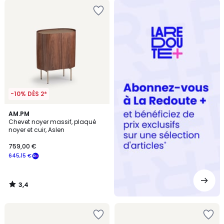
Redoute
+
-10% DÈS 2*
3,4
AM.PM
/ 5
Chevet noyer massif, plaqué
noyer et cuir, Aslen
759,00 €
645,15 €
3,4
/
5