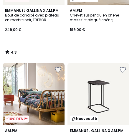
4,3
EMMANUEL GALLINA X AM.PM
AM.PM
/ 5
Bout de canapé avec plateau
Chevet suspendu en chêne
en marbre noir, TREBOR
massif et plaqué chêne,
HIBASHI
249,00 €
199,00 €
4,3
/
5
Nouveauté
-10% DÈS 2*
4,4
AM.PM
EMMANUEL GALLINA X AM.PM