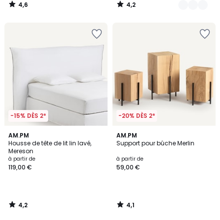
4,6
4,2
/
/
5
5
-15% DÈS 2*
-20% DÈS 2*
4,2
4,1
AM.PM
AM.PM
/ 5
/ 5
Housse de tête de lit lin lavé,
Support pour bûche Merlin
Mereson
à partir de
à partir de
119,00 €
59,00 €
4,2
4,1
/
/
5
5