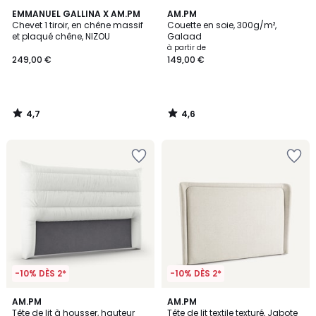
4,7
4,6
EMMANUEL GALLINA X AM.PM
AM.PM
/ 5
/ 5
Chevet 1 tiroir, en chêne massif
Couette en soie, 300g/m²,
et plaqué chêne, NIZOU
Galaad
à partir de
249,00 €
149,00 €
4,7
4,6
/
/
5
5
-10% DÈS 2*
-10% DÈS 2*
3,8
4,7
AM.PM
AM.PM
/ 5
/ 5
Tête de lit à housser, hauteur
Tête de lit textile texturé, Jabote