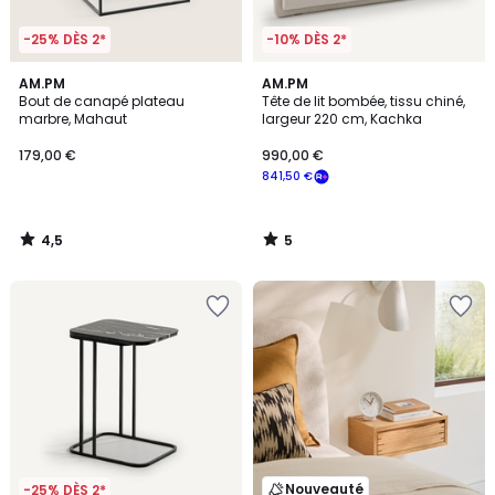
-25% DÈS 2*
-10% DÈS 2*
4,5
5
AM.PM
AM.PM
/ 5
/
Bout de canapé plateau
Tête de lit bombée, tissu chiné,
5
marbre, Mahaut
largeur 220 cm, Kachka
179,00 €
990,00 €
841,50 €
4,5
5
/
/
5
5
Nouveauté
-25% DÈS 2*