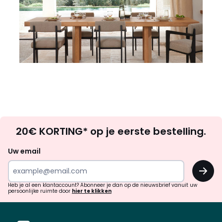
Op
20€ KORTING* op je eerste bestelling.
zoek
naar
Uw email
inspiratie
OK
en
!
verrassingen?
Heb je al een klantaccount? Abonneer je dan op de nieuwsbrief vanuit uw
persoonlijke ruimte door
hier te klikken