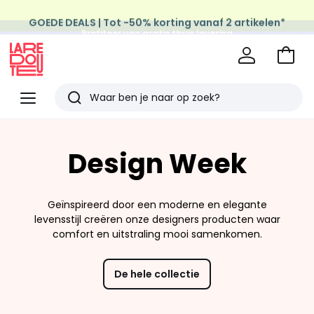
GOEDE DEALS | Tot -50% korting vanaf 2 artikelen*
Profiteer van gratis thuis levering
op al de Mode & Home aankopen
Naar
het
La
winke
Redoute
Menu
Zoeken
Laatst
bekeken
Design Week
artikelen
Geïnspireerd door een moderne en elegante
levensstijl creëren onze designers producten waar
comfort en uitstraling mooi samenkomen.
De hele collectie