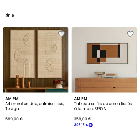
5
/
5
4,7
AM.PM
AM.PM
/ 5
Art mural en duo, palmier tissé,
Tableau en fils de coton tissés
Telaga
à la main, SERYA
599,00 €
359,00 €
305,15 €