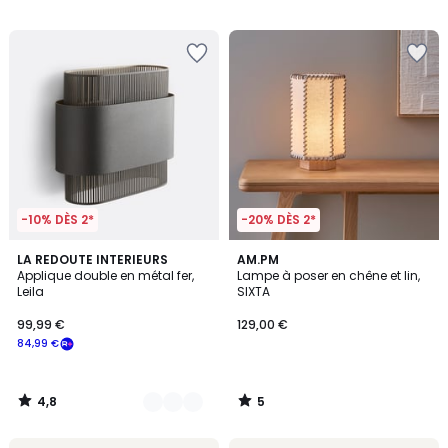
programme
/
5
pour
payer
à
la
place
135,15
€.
-10% DÈS 2*
-20% DÈS 2*
4,8
5
2
LA REDOUTE INTERIEURS
AM.PM
/ 5
/
Applique double en métal fer,
Lampe à poser en chêne et lin,
Couleurs
5
Leila
SIXTA
99,99 €
129,00 €
84,99 €
4,8
5
/
/
5
5