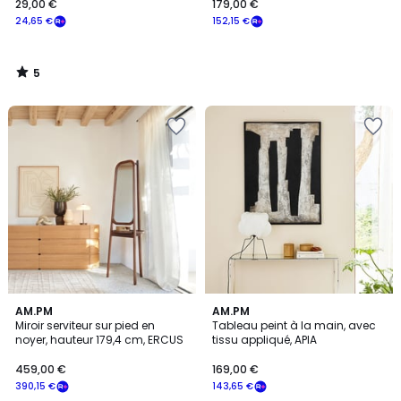
29,00 €
179,00 €
24,65 €
152,15 €
5
/
5
AM.PM
AM.PM
Miroir serviteur sur pied en
Tableau peint à la main, avec
noyer, hauteur 179,4 cm, ERCUS
tissu appliqué, APIA
459,00 €
169,00 €
390,15 €
143,65 €