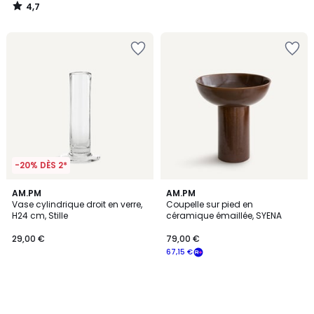
4,7
/
5
-20% DÈS 2*
AM.PM
AM.PM
Vase cylindrique droit en verre,
Coupelle sur pied en
H24 cm, Stille
céramique émaillée, SYENA
29,00 €
79,00 €
67,15 €