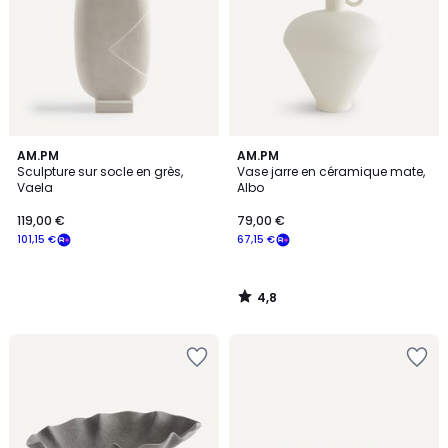
4,8
AM.PM
AM.PM
/ 5
Sculpture sur socle en grès,
Vase jarre en céramique mate,
Vaela
Albo
119,00 €
79,00 €
101,15 €
67,15 €
4,8
/
5