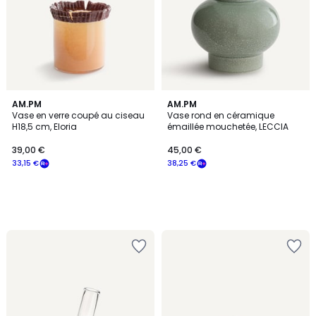
AM.PM
AM.PM
Vase en verre coupé au ciseau
Vase rond en céramique
H18,5 cm, Eloria
émaillée mouchetée, LECCIA
39,00 €
45,00 €
33,15 €
38,25 €