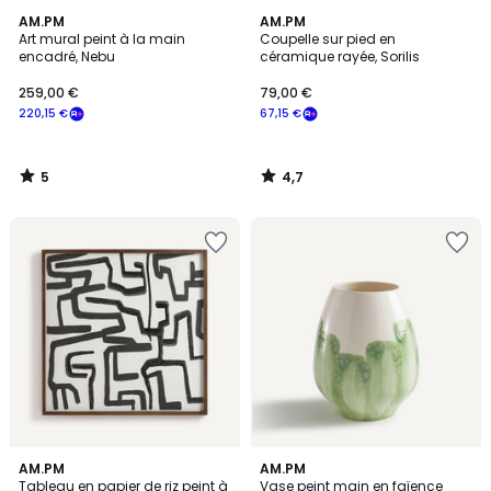
5
4,7
AM.PM
AM.PM
/
/ 5
Art mural peint à la main
Coupelle sur pied en
5
encadré, Nebu
céramique rayée, Sorilis
259,00 €
79,00 €
220,15 €
67,15 €
5
4,7
/
/
5
5
5
AM.PM
AM.PM
/
Tableau en papier de riz peint à
Vase peint main en faïence