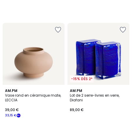
-15% DÈS 2*
AM.PM
AM.PM
Vase rond en céramique mate,
Lot de 2 serre-livres en verre,
LECCIA
Diafani
39,00 €
89,00 €
33,15 €