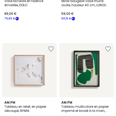
Vase bicolore en faïence
Miroir bougeoir vase mural
émaillée, DOLO
ovale, hauteur 40 cm, LUNOU
89,00 €
59,00 €
75,65 €
50,15 €
AM.PM
AM.PM
Tableau en relief, en papier
Tableau multicolore en papier
découpé, NYMIA
imprimé et brodé à la main,
AZIO