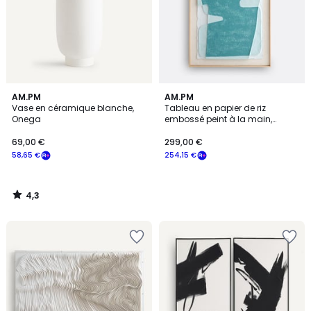
4,3
AM.PM
AM.PM
/ 5
Vase en céramique blanche,
Tableau en papier de riz
Onega
embossé peint à la main,
CALDERA
69,00 €
299,00 €
58,65 €
254,15 €
4,3
/
5