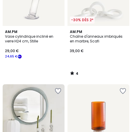
-30% DÈS 2*
4
AM.PM
AM.PM
/
Vase cylindrique incliné en
Chaîne d'anneaux imbriqués
5
verre H24 cm, Stille
en marbre, Scafi
29,00 €
39,00 €
24,65 €
4
/
5