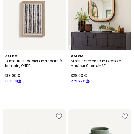
AM.PM
AM.PM
Tableau en papier de riz peint à
Miroir carré en rotin bicolore,
la main, ONDE
hauteur 91 cm, MAE
139,00 €
329,00 €
118,15 €
279,65 €