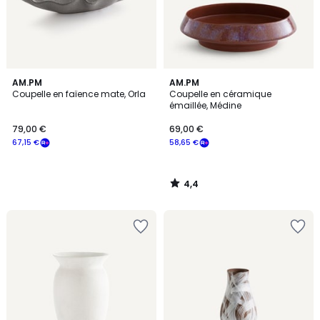
4,4
AM.PM
AM.PM
/ 5
Coupelle en faïence mate, Orla
Coupelle en céramique
émaillée, Médine
79,00 €
69,00 €
67,15 €
58,65 €
4,4
/
5