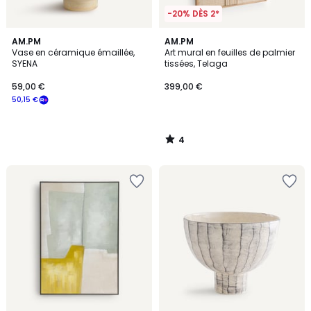
-20% DÈS 2*
4
AM.PM
AM.PM
/
Vase en céramique émaillée,
Art mural en feuilles de palmier
5
SYENA
tissées, Telaga
59,00 €
399,00 €
50,15 €
4
/
5