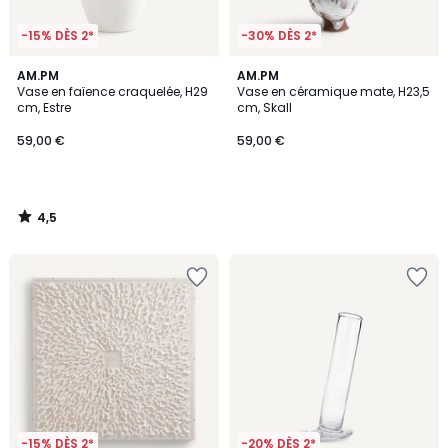
-15% DÈS 2*
-30% DÈS 2*
4,5
AM.PM
AM.PM
/ 5
Vase en faïence craquelée, H29
Vase en céramique mate, H23,5
cm, Estre
cm, Skall
59,00 €
59,00 €
4,5
/
5
-15% DÈS 2*
-20% DÈS 2*