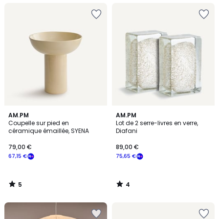
5
4
AM.PM
AM.PM
/
/
Coupelle sur pied en
Lot de 2 serre-livres en verre,
5
5
céramique émaillée, SYENA
Diafani
79,00 €
89,00 €
67,15 €
75,65 €
5
4
/
/
5
5