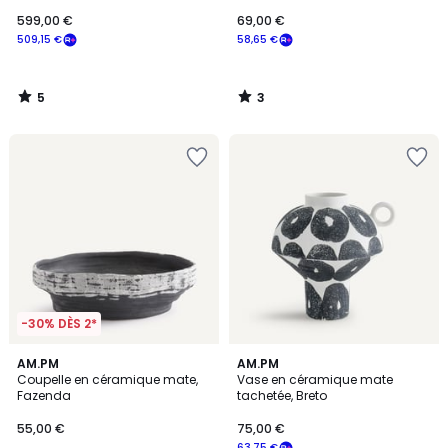
599,00 €
69,00 €
509,15 €
58,65 €
5
3
/
/
5
5
-30% DÈS 2*
1
5
AM.PM
AM.PM
/
/
Coupelle en céramique mate,
Vase en céramique mate
5
5
Fazenda
tachetée, Breto
55,00 €
75,00 €
63,75 €