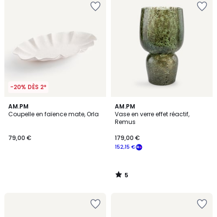
-20% DÈS 2*
5
AM.PM
AM.PM
/
Coupelle en faïence mate, Orla
Vase en verre effet réactif,
5
Remus
79,00 €
179,00 €
152,15 €
5
/
5