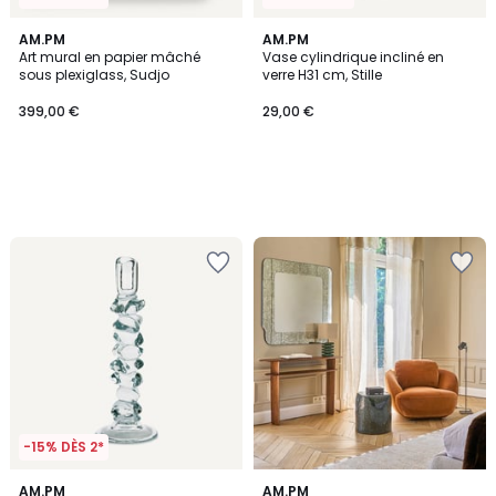
AM.PM
AM.PM
Art mural en papier mâché
Vase cylindrique incliné en
sous plexiglass, Sudjo
verre H31 cm, Stille
399,00 €
29,00 €
-15% DÈS 2*
AM.PM
AM.PM