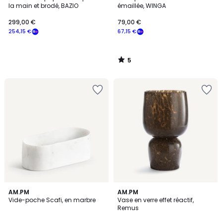
5
la main et brodé, BAZIO
émaillée, WINGA
299,00 €
79,00 €
254,15 €
67,15 €
5
/
5
5
AM.PM
AM.PM
/
Vide-poche Scafi, en marbre
Vase en verre effet réactif,
5
Remus