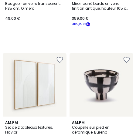
Bougeoir en verre transparent,
Miroir carré bords en verre
H35 cm, Qimera
finition antique, hauteur 105 cm,
ORIS
49,00 €
359,00 €
305,15 €
5
3
AM.PM
AM.PM
/
/
Set de 2 tableaux texturés,
Coupelle sur pied en
5
5
Flavior
céramique, Bureno