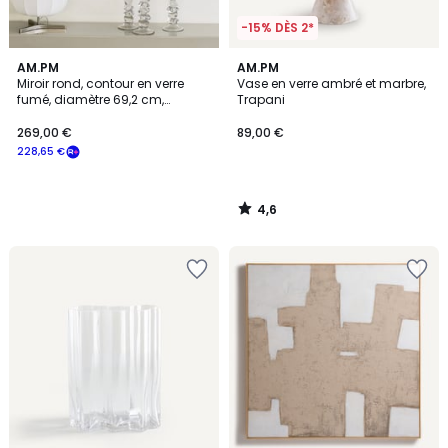
-15% DÈS 2*
4,6
AM.PM
AM.PM
/ 5
Miroir rond, contour en verre
Vase en verre ambré et marbre,
fumé, diamètre 69,2 cm,
Trapani
ONDYNE
269,00 €
89,00 €
228,65 €
4,6
/
5