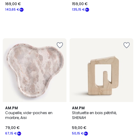
169,00 €
159,00 €
143,65 €
135,15 €
5
AM.PM
AM.PM
/
Coupelle, vide-poches en
Statuette en bois pétrifié,
5
marbre, Aisi
SHENAH
79,00 €
59,00 €
67,15 €
50,15 €