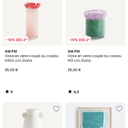
-15% DÈS 2*
-15% DÈS 2*
5
4,3
AM.PM
AM.PM
/
/ 5
Vase en verre coupé au ciseau
Vase en verre coupé au ciseau
5
H26,5 cm, Eloria
H13 cm, Eloria
35,00 €
25,00 €
5
4,3
/
/
5
5