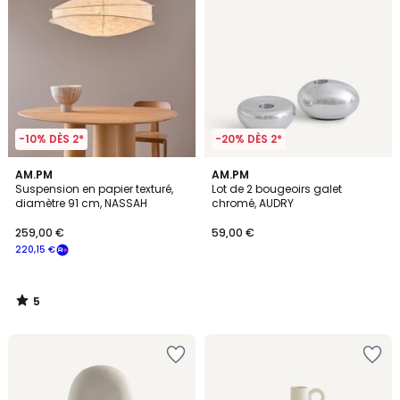
-10% DÈS 2*
-20% DÈS 2*
5
AM.PM
AM.PM
/
Suspension en papier texturé,
Lot de 2 bougeoirs galet
5
diamètre 91 cm, NASSAH
chromé, AUDRY
259,00 €
59,00 €
220,15 €
5
/
5