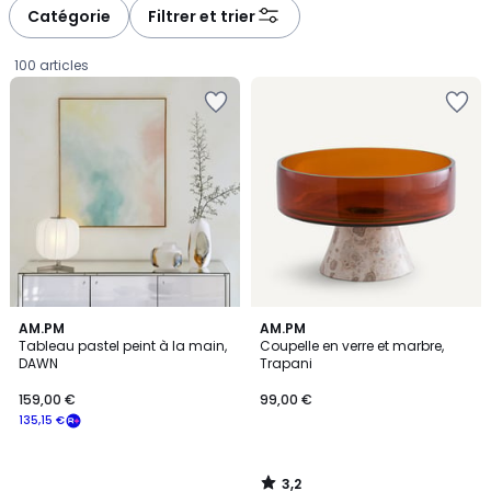
Catégorie
Filtrer et trier
100 articles
3,2
AM.PM
AM.PM
/ 5
Tableau pastel peint à la main,
Coupelle en verre et marbre,
DAWN
Trapani
159,00
159,00 €
99,00 €
€
135,15 €
souscrivez
à
notre
3,2