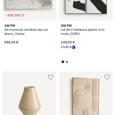
-20% DÈS 2*
5
AM.PM
AM.PM
/
Art mural en lanières de cuir
Lot de 2 tableaux peints à la
5
blanc, Ondor
main, DOPIO
699,00 €
249,00 €
211,65 €
5
/
5