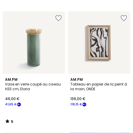
5
AM.PM
AM.PM
/
Vase en verre coupé au ciseau
Tableau en papier de riz peint à
5
H33 cm, Eloria
la main, ONDE
49,00 €
139,00 €
41,65 €
118,15 €
5
/
5