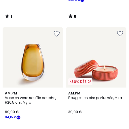
1
5
/
/
5
5
-30% DÈS 2*
5
AM.PM
AM.PM
/
Vase en verre soufflé bouche,
Bougies en cire parfumée, Mira
5
H26,5 cm, Myra
99,00 €
39,00 €
84,15 €