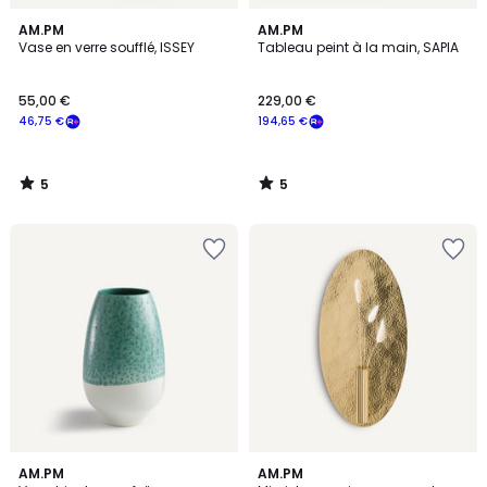
5
5
AM.PM
AM.PM
/
/
Vase en verre soufflé, ISSEY
Tableau peint à la main, SAPIA
5
5
55,00 €
229,00 €
46,75 €
194,65 €
5
5
/
/
5
5
AM.PM
AM.PM