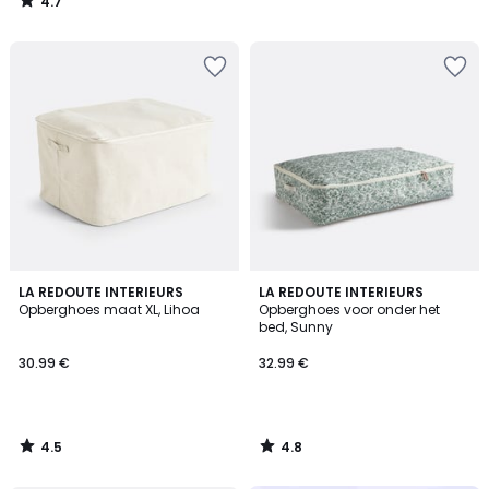
4.7
/
5
4.5
4.8
LA REDOUTE INTERIEURS
LA REDOUTE INTERIEURS
/ 5
/ 5
Opberghoes maat XL, Lihoa
Opberghoes voor onder het
bed, Sunny
30.99 €
32.99 €
4.5
4.8
/
/
5
5