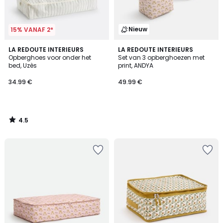
Nieuw
15% VANAF 2*
4.5
LA REDOUTE INTERIEURS
LA REDOUTE INTERIEURS
/ 5
Opberghoes voor onder het
Set van 3 opberghoezen met
bed, Uzès
print, ANDYA
34.99 €
49.99 €
4.5
/
5