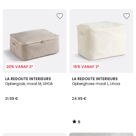
/
/
5
5
20% VANAF 2*
15% VANAF 2*
5
LA REDOUTE INTERIEURS
LA REDOUTE INTERIEURS
/
Opbergzak, maat M, LIHOA
Opberghoes maat L, Lihoa
5
21.99 €
24.99 €
5
/
5
FINAL