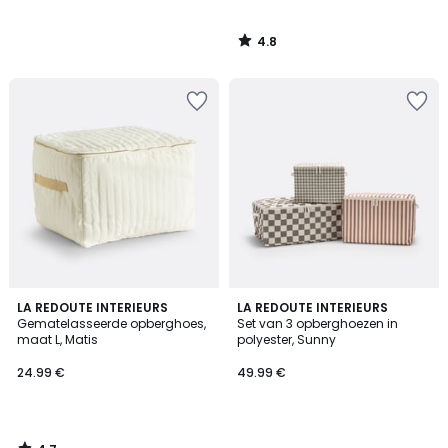
4.8
/
5
4.7
LA REDOUTE INTERIEURS
LA REDOUTE INTERIEURS
/ 5
Gematelasseerde opberghoes,
Set van 3 opberghoezen in
maat L, Matis
polyester, Sunny
24.99 €
49.99 €