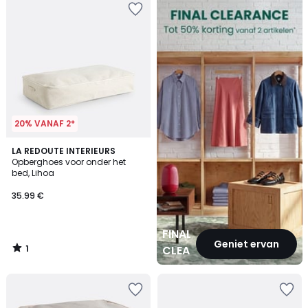
CLEARANCE
20% VANAF 2*
1
LA REDOUTE INTERIEURS
/
Opberghoes voor onder het
5
bed, Lihoa
35.99 €
FINAL
Geniet ervan
1
CLEARANCE
/
5