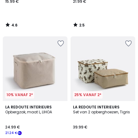
15.99 €
21.99 €
4.6
2.5
/
/
5
5
10% VANAF 2*
25% VANAF 2*
4.8
LA REDOUTE INTERIEURS
LA REDOUTE INTERIEURS
/ 5
Opbergzak, maat L, LIHOA
Set van 2 opberghoezen, Tigris
24.99 €
39.99 €
21.24 €