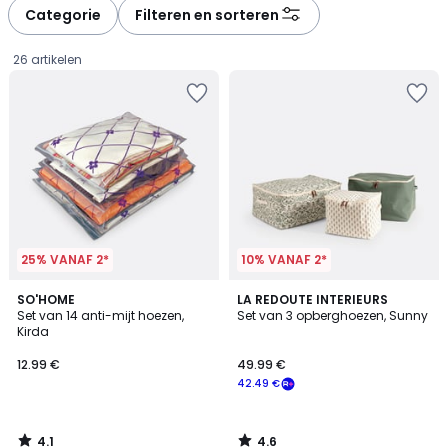
à
à
Categorie
Filteren en sorteren
gauche
droite
26 artikelen
25% VANAF 2*
10% VANAF 2*
4.1
4.6
SO'HOME
LA REDOUTE INTERIEURS
/ 5
/ 5
Set van 14 anti-mijt hoezen,
Set van 3 opberghoezen, Sunny
Kirda
12.99
12.99 €
49.99 €
€.
42.49 €
4.1
4.6