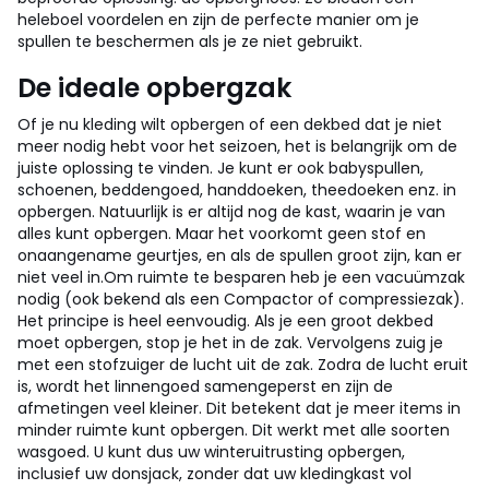
heleboel voordelen en zijn de perfecte manier om je
spullen te beschermen als je ze niet gebruikt.
De ideale opbergzak
Of je nu kleding wilt opbergen of een dekbed dat je niet
meer nodig hebt voor het seizoen, het is belangrijk om de
juiste oplossing te vinden. Je kunt er ook babyspullen,
schoenen, beddengoed, handdoeken, theedoeken enz. in
opbergen. Natuurlijk is er altijd nog de kast, waarin je van
alles kunt opbergen. Maar het voorkomt geen stof en
onaangename geurtjes, en als de spullen groot zijn, kan er
niet veel in.
Om ruimte te besparen heb je een vacuümzak
nodig (ook bekend als een Compactor of compressiezak).
Het principe is heel eenvoudig. Als je een groot dekbed
moet opbergen, stop je het in de zak. Vervolgens zuig je
met een stofzuiger de lucht uit de zak. Zodra de lucht eruit
is, wordt het linnengoed samengeperst en zijn de
afmetingen veel kleiner. Dit betekent dat je meer items in
minder ruimte kunt opbergen. Dit werkt met alle soorten
wasgoed. U kunt dus uw winteruitrusting opbergen,
inclusief uw donsjack, zonder dat uw kledingkast vol