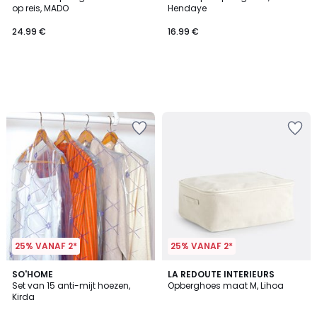
op reis, MADO
Hendaye
24.99 €
16.99 €
25% VANAF 2*
25% VANAF 2*
4.6
2.5
SO'HOME
LA REDOUTE INTERIEURS
/ 5
/ 5
Set van 15 anti-mijt hoezen,
Opberghoes maat M, Lihoa
Kirda