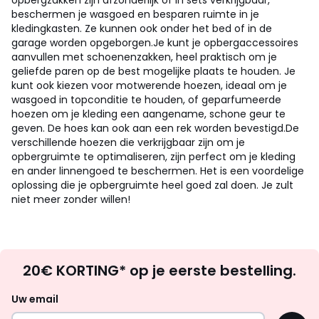
opbergzakken zijn afzonderlijk of in sets verkrijgbaar,
beschermen je wasgoed en besparen ruimte in je
kledingkasten. Ze kunnen ook onder het bed of in de
garage worden opgeborgen.
Je kunt je opbergaccessoires
aanvullen met schoenenzakken, heel praktisch om je
geliefde paren op de best mogelijke plaats te houden. Je
kunt ook kiezen voor motwerende hoezen, ideaal om je
wasgoed in topconditie te houden, of geparfumeerde
hoezen om je kleding een aangename, schone geur te
geven. De hoes kan ook aan een rek worden bevestigd.
De
verschillende hoezen die verkrijgbaar zijn om je
opbergruimte te optimaliseren, zijn perfect om je kleding
en ander linnengoed te beschermen. Het is een voordelige
oplossing die je opbergruimte heel goed zal doen. Je zult
niet meer zonder willen!
Op
20€ KORTING* op je eerste bestelling.
zoek
naar
Uw email
inspiratie