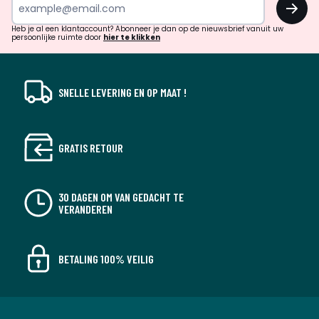
OK
en
!
verrassingen?
Heb je al een klantaccount? Abonneer je dan op de nieuwsbrief vanuit uw
persoonlijke ruimte door
hier te klikken
SNELLE LEVERING EN OP MAAT !
GRATIS RETOUR
30 DAGEN OM VAN GEDACHT TE
VERANDEREN
BETALING 100% VEILIG