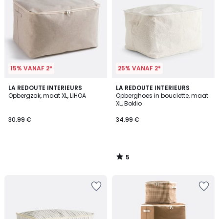
15% VANAF 2*
25% VANAF 2*
5
LA REDOUTE INTERIEURS
LA REDOUTE INTERIEURS
/
Opbergzak, maat XL, LIHOA
Opberghoes in bouclette, maat
5
XL, Boklio
30.99 €
34.99 €
5
/
5