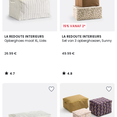
15% VANAF 2*
4.7
4.8
LA REDOUTE INTERIEURS
LA REDOUTE INTERIEURS
/ 5
/ 5
Opberghoes maat XL, Uzès
Set van 3 opberghoezen, Sunny
26.99 €
49.99 €
4.7
4.8
/
/
5
5