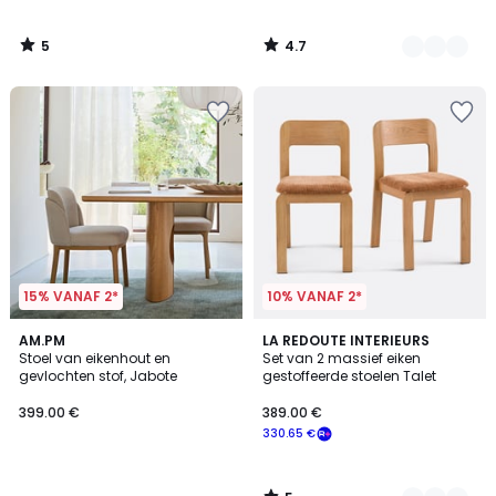
5
4.7
/
/
5
5
15% VANAF 2*
10% VANAF 2*
5
AM.PM
2
LA REDOUTE INTERIEURS
/
Stoel van eikenhout en
Set van 2 massief eiken
Kleuren
5
gevlochten stof, Jabote
gestoffeerde stoelen Talet
399.00 €
389.00 €
330.65 €