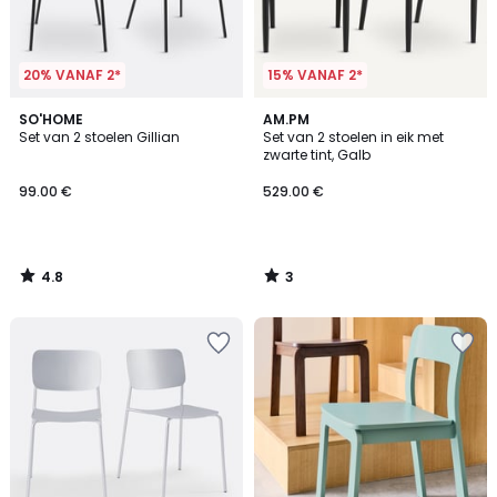
20% VANAF 2*
15% VANAF 2*
4.8
3
SO'HOME
AM.PM
/ 5
/
Set van 2 stoelen Gillian
Set van 2 stoelen in eik met
5
zwarte tint, Galb
99.00 €
529.00 €
4.8
3
/
/
5
5