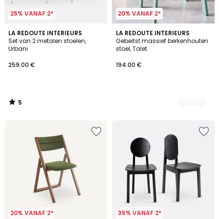
25% VANAF 2*
20% VANAF 2*
5
LA REDOUTE INTERIEURS
3
LA REDOUTE INTERIEURS
/
Set van 2 metalen stoelen,
Gebeitst massief berkenhouten
Kleuren
5
Urbani
stoel, Talet
259.00 €
194.00 €
5
/
5
20% VANAF 2*
35% VANAF 2*