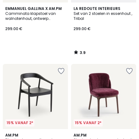
3.9
EMMANUEL GALLINA X AM.PM
LA REDOUTE INTERIEURS
/ 5
Camminata klapstoel van
Set van 2 stoelen in essenhout ,
walnotenhout, ontwerp
Tribal
Emmanuel Gallina
299.00 €
299.00 €
3.9
/
5
15% VANAF 2*
15% VANAF 2*
4
5
AM.PM
AM.PM