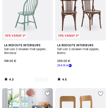
15% VANAF 2*
10% VANAF 2*
4.3
4.5
4
LA REDOUTE INTERIEURS
LA REDOUTE INTERIEURS
/ 5
/ 5
Set van 2 stoelen met spijlen,
Set van 2 stoelen met spijlen,
Kleuren
Windsor
Bistro
198.00 €
299.00 €
254.15 €
4.3
4.5
/
/
5
5