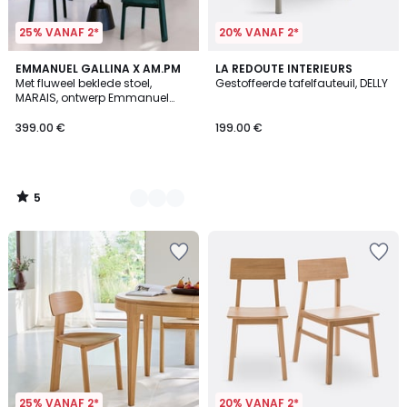
25% VANAF 2*
20% VANAF 2*
5
2
EMMANUEL GALLINA X AM.PM
LA REDOUTE INTERIEURS
/
Met fluweel beklede stoel,
Gestoffeerde tafelfauteuil, DELLY
Kleuren
5
MARAIS, ontwerp Emmanuel
Gallina
399.00 €
199.00 €
5
/
5
25% VANAF 2*
20% VANAF 2*