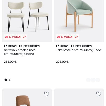
25% VANAF 2*
25% VANAF 2*
5
LA REDOUTE INTERIEURS
2
LA REDOUTE INTERIEURS
/
Set van 2 stoelen met
Tafelstoel in structuurstof, Beca
Kleuren
5
structuurstof, Albane
268.00 €
229.00 €
5
/
5