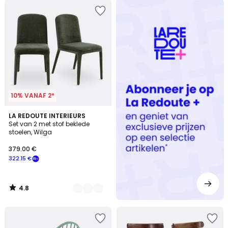
Redoute
+
10% VANAF 2*
4.8
3
LA REDOUTE INTERIEURS
/ 5
Set van 2 met stof beklede
Kleuren
stoelen, Wilga
379.00 €
322.15 €
4.8
/
5