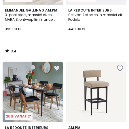
3.4
EMMANUEL GALLINA X AM.PM
LA REDOUTE INTERIEURS
/ 5
3-poot stoel, massief eiken,
Set van 2 stoelen in massief eik,
MARAIS, ontwerp Emmanuel
Podela
Gallina
359.00 €
449.00 €
3.4
/
5
20% VANAF 2*
3.9
LA REDOUTE INTERIEURS
AM.PM