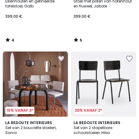
/
/
Eikenhouten en gefineerde
Stoel met poten van notenhout
5
5
tafelstoel, Galb
en fluweel, Jabote
399.00 €
399.00 €
4
5
/
/
5
5
15% VANAF 2*
20% VANAF 2*
5
4.6
LA REDOUTE INTERIEURS
LA REDOUTE INTERIEURS
/
/ 5
Set van 2 bouclette stoelen,
Set van 2 stapelbare
5
Sarva
schoolstoelen Hiba