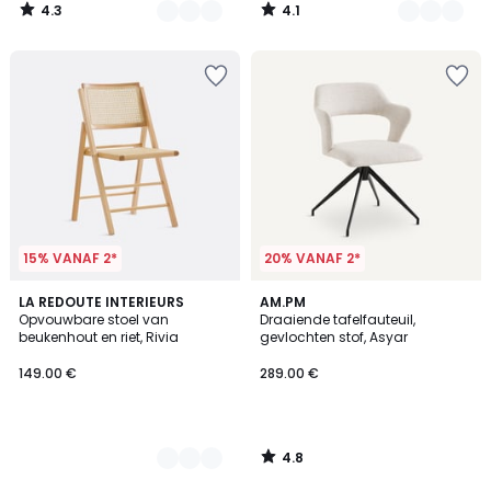
4.3
4.1
/
/
5
5
15% VANAF 2*
20% VANAF 2*
4.8
2
LA REDOUTE INTERIEURS
AM.PM
/ 5
Opvouwbare stoel van
Draaiende tafelfauteuil,
Kleuren
beukenhout en riet, Rivia
gevlochten stof, Asyar
149.00 €
289.00 €
4.8
/
5