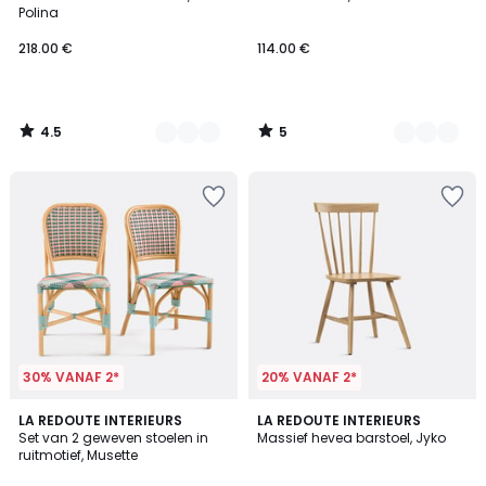
Kleuren
Kleuren
5
Polina
218.00 €
114.00 €
4.5
5
/
/
5
5
30% VANAF 2*
20% VANAF 2*
5
LA REDOUTE INTERIEURS
3
LA REDOUTE INTERIEURS
/
Set van 2 geweven stoelen in
Massief hevea barstoel, Jyko
Kleuren
5
ruitmotief, Musette