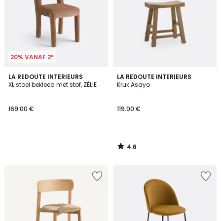
20% VANAF 2*
4.6
LA REDOUTE INTERIEURS
LA REDOUTE INTERIEURS
/ 5
XL stoel bekleed met stof, ZÉLIE
Kruk Asayo
169.00 €
119.00 €
4.6
/
5