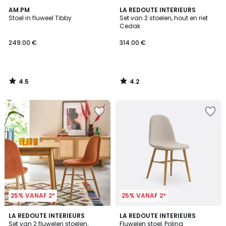
4.5
4.2
AM.PM
LA REDOUTE INTERIEURS
/ 5
/ 5
Stoel in fluweel Tibby
Set van 2 stoelen, hout en riet
Cedak
249.00 €
314.00 €
4.5
4.2
/
/
5
5
25% VANAF 2*
25% VANAF 2*
4.5
5
3
LA REDOUTE INTERIEURS
3
LA REDOUTE INTERIEURS
/ 5
/
Set van 2 fluwelen stoelen,
Fluwelen stoel, Polina