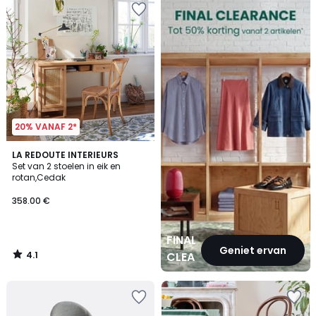
CLEARANCE
20% VANAF 2*
4.1
LA REDOUTE INTERIEURS
/ 5
Set van 2 stoelen in eik en
rotan,Cedak
358.00 €
FINAL
Geniet ervan
4.1
CLEARANCE
/
5