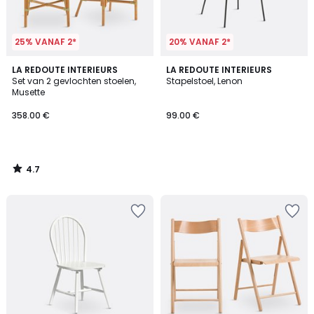
25% VANAF 2*
20% VANAF 2*
4.7
LA REDOUTE INTERIEURS
LA REDOUTE INTERIEURS
/ 5
Set van 2 gevlochten stoelen,
Stapelstoel, Lenon
Musette
358.00 €
99.00 €
4.7
/
5