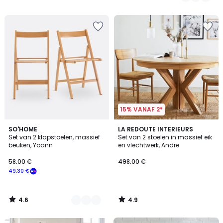
/
/
5
5
15% VANAF 2*
4.6
4.9
2
SO'HOME
LA REDOUTE INTERIEURS
/ 5
/ 5
Set van 2 klapstoelen, massief
Set van 2 stoelen in massief eik
Kleuren
beuken, Yoann
en vlechtwerk, Andre
58.00 €
498.00 €
49.30 €
4.6
4.9
/
/
5
5
FINAL