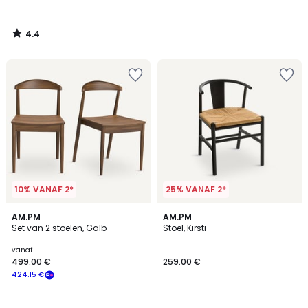
4.4
/
5
10% VANAF 2*
25% VANAF 2*
4.3
4.1
2
AM.PM
2
AM.PM
/ 5
/ 5
Set van 2 stoelen, Galb
Stoel, Kirsti
Kleuren
Kleuren
vanaf
499.00 €
259.00 €
424.15 €