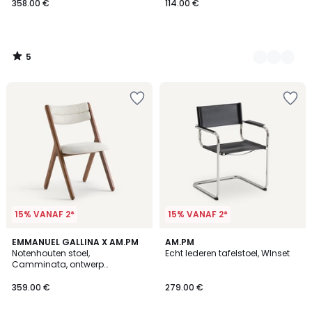
358.00 €
114.00 €
5
/
5
15% VANAF 2*
15% VANAF 2*
5
4.7
EMMANUEL GALLINA X AM.PM
2
AM.PM
/
/ 5
Notenhouten stoel,
Echt lederen tafelstoel, WInset
Kleuren
5
Camminata, ontwerp
Emmanuel Gallina
359.00 €
279.00 €