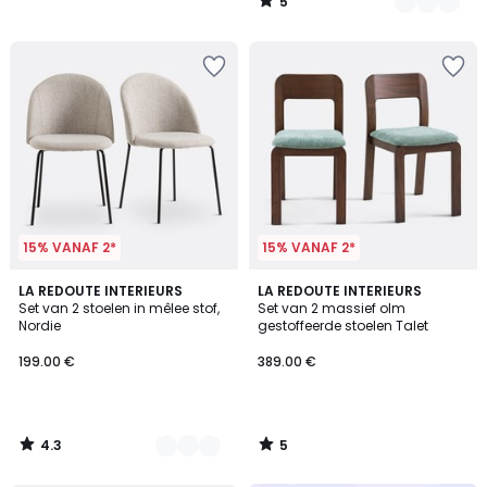
5
/
5
15% VANAF 2*
15% VANAF 2*
4.3
5
3
LA REDOUTE INTERIEURS
LA REDOUTE INTERIEURS
/ 5
/
Set van 2 stoelen in mêlee stof,
Set van 2 massief olm
Kleuren
5
Nordie
gestoffeerde stoelen Talet
199.00 €
389.00 €
4.3
5
/
/
5
5