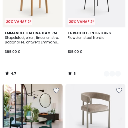
20% VANAF 2*
20% VANAF 2*
4.7
5
EMMANUEL GALLINA X AM.PM
2
LA REDOUTE INTERIEURS
/ 5
/
Stapelstoel, eiken, fineer en stro,
Fluwelen stoel, Nordie
Kleuren
5
Batignolles, ontwerp Emmanuel
Gallina
399.00 €
109.00 €
4.7
5
/
/
5
5