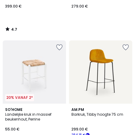
399.00 €
279.00 €
4.7
/
5
20% VANAF 2*
4.5
4.5
4
SO'HOME
AM.PM
/ 5
/ 5
Landelijke kruk in massief
Barkruk, Tibby hoogte 75 cm
Kleuren
beukenhout, Perrine
55.00 €
299.00 €
254.15 €