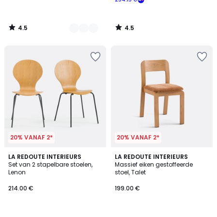
4.5
4.5
/
/
5
5
20% VANAF 2*
20% VANAF 2*
LA REDOUTE INTERIEURS
2
LA REDOUTE INTERIEURS
Set van 2 stapelbare stoelen,
Massief eiken gestoffeerde
Kleuren
Lenon
stoel, Talet
214.00 €
199.00 €