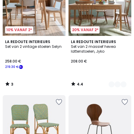
10% VANAF 2*
20% VANAF 2*
3
4.4
LA REDOUTE INTERIEURS
3
LA REDOUTE INTERIEURS
/
/ 5
Set van 2 vintage stoelen Selyn
Set van 2 massief hevea
Kleuren
5
lattenstoelen, Jyko
258.00 €
208.00 €
219.30 €
3
4.4
/
/
5
5