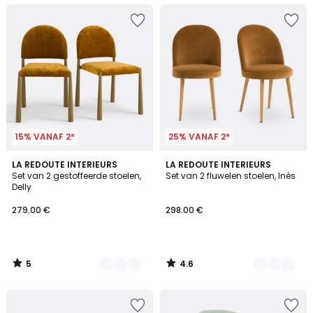
15% VANAF 2*
25% VANAF 2*
5
4.6
2
LA REDOUTE INTERIEURS
3
LA REDOUTE INTERIEURS
/
/ 5
Set van 2 gestoffeerde stoelen,
Set van 2 fluwelen stoelen, Inès
Kleuren
Kleuren
5
Delly
279.00 €
298.00 €
5
4.6
/
/
5
5