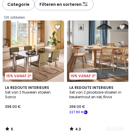
à
à
Categorie
Filteren en sorteren
gauche
droite
126 artikelen
15% VANAF 2*
10% VANAF 2*
5
4.3
LA REDOUTE INTERIEURS
2
LA REDOUTE INTERIEURS
/
/ 5
Set van 2 fluwelen stoelen
Set van 2 plooibare stoelen in
Kleuren
5
Sarva
beukenhout en riet, Rivia
398.00
398.00 €
268.00 €
€.
227.80 €
5
4.3