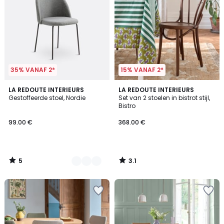
35% VANAF 2*
15% VANAF 2*
5
3.1
2
LA REDOUTE INTERIEURS
LA REDOUTE INTERIEURS
/
/
Gestoffeerde stoel, Nordie
Set van 2 stoelen in bistrot stijl,
Kleuren
5
5
Bistro
99.00 €
368.00 €
5
3.1
/
/
5
5