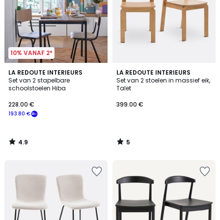
10% VANAF 2*
4.9
5
LA REDOUTE INTERIEURS
LA REDOUTE INTERIEURS
/ 5
/
Set van 2 stapelbare
Set van 2 stoelen in massief eik,
5
schoolstoelen Hiba
Talet
228.00 €
399.00 €
193.80 €
4.9
5
/
/
5
5