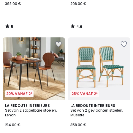
398.00 €
208.00 €
5
4.6
/
/
5
5
20% VANAF 2*
25% VANAF 2*
4.4
LA REDOUTE INTERIEURS
LA REDOUTE INTERIEURS
/ 5
Set van 2 stapelbare stoelen,
Set van 2 gevlochten stoelen,
Lenon
Musette
214.00 €
358.00 €