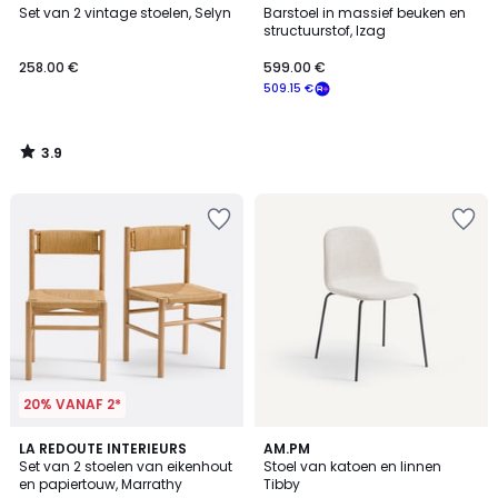
/ 5
Set van 2 vintage stoelen, Selyn
Barstoel in massief beuken en
structuurstof, Izag
258.00 €
599.00 €
509.15 €
3.9
/
5
20% VANAF 2*
4.7
LA REDOUTE INTERIEURS
AM.PM
/ 5
Set van 2 stoelen van eikenhout
Stoel van katoen en linnen
en papiertouw, Marrathy
Tibby