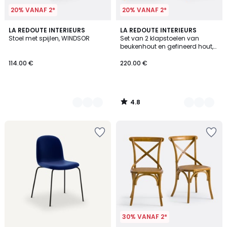
20% VANAF 2*
20% VANAF 2*
4.8
4
LA REDOUTE INTERIEURS
2
LA REDOUTE INTERIEURS
/ 5
Stoel met spijlen, WINDSOR
Set van 2 klapstoelen van
Kleuren
Kleuren
beukenhout en gefineerd hout,
Panni
114.00 €
220.00 €
4.8
/
5
30% VANAF 2*