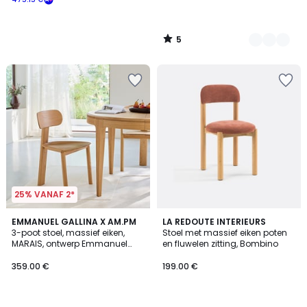
5
/
5
25% VANAF 2*
3.4
EMMANUEL GALLINA X AM.PM
LA REDOUTE INTERIEURS
/ 5
3-poot stoel, massief eiken,
Stoel met massief eiken poten
MARAIS, ontwerp Emmanuel
en fluwelen zitting, Bombino
Gallina
359.00 €
199.00 €