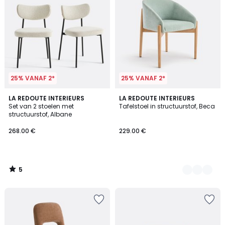
25% VANAF 2*
25% VANAF 2*
5
LA REDOUTE INTERIEURS
2
LA REDOUTE INTERIEURS
/
Set van 2 stoelen met
Tafelstoel in structuurstof, Beca
Kleuren
5
structuurstof, Albane
268.00 €
229.00 €
5
/
5