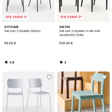
20% VANAF 2*
15% VANAF 2*
4.8
3
SO'HOME
AM.PM
/ 5
/
Set van 2 stoelen Gillian
Set van 2 stoelen in eik met
5
zwarte tint, Galb
99.00 €
529.00 €
4.8
3
/
/
5
5