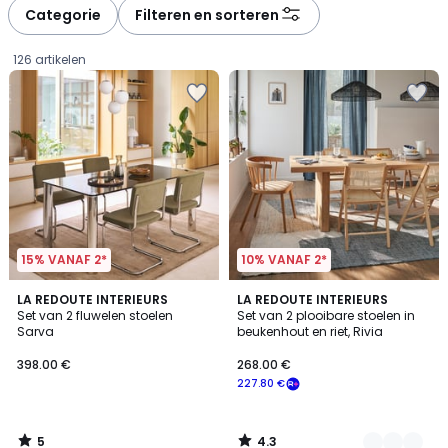
à
à
Categorie
Filteren en sorteren
gauche
droite
126 artikelen
15% VANAF 2*
10% VANAF 2*
5
4.3
LA REDOUTE INTERIEURS
2
LA REDOUTE INTERIEURS
/
/ 5
Set van 2 fluwelen stoelen
Set van 2 plooibare stoelen in
Kleuren
5
Sarva
beukenhout en riet, Rivia
398.00
398.00 €
268.00 €
€.
227.80 €
5
4.3