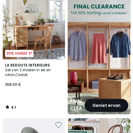
CLEARANCE
20% VANAF 2*
4.1
LA REDOUTE INTERIEURS
/ 5
Set van 2 stoelen in eik en
rotan,Cedak
358.00 €
FINAL
Geniet ervan
4.1
CLEARANCE
/
5