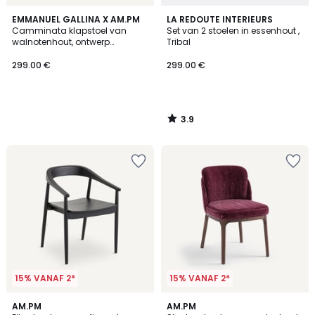
3.9
EMMANUEL GALLINA X AM.PM
LA REDOUTE INTERIEURS
/ 5
Camminata klapstoel van
Set van 2 stoelen in essenhout ,
walnotenhout, ontwerp
Tribal
Emmanuel Gallina
299.00 €
299.00 €
3.9
/
5
15% VANAF 2*
15% VANAF 2*
4
5
AM.PM
AM.PM