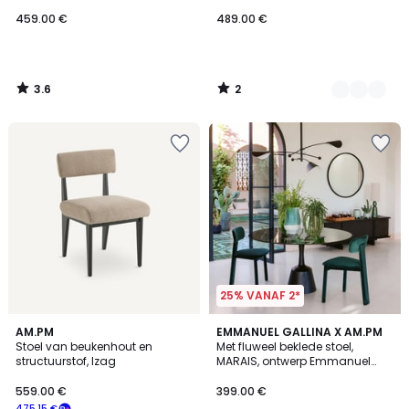
Emmanuel Gallina
459.00 €
489.00 €
3.6
2
/
/
5
5
25% VANAF 2*
5
AM.PM
2
EMMANUEL GALLINA X AM.PM
/
Stoel van beukenhout en
Met fluweel beklede stoel,
Kleuren
5
structuurstof, Izag
MARAIS, ontwerp Emmanuel
Gallina
559.00 €
399.00 €
475.15 €