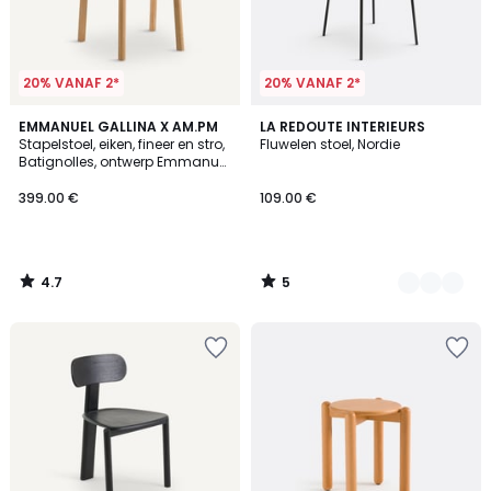
20% VANAF 2*
20% VANAF 2*
4.7
5
EMMANUEL GALLINA X AM.PM
2
LA REDOUTE INTERIEURS
/ 5
/
Stapelstoel, eiken, fineer en stro,
Fluwelen stoel, Nordie
Kleuren
5
Batignolles, ontwerp Emmanuel
Gallina
399.00 €
109.00 €
4.7
5
/
/
5
5