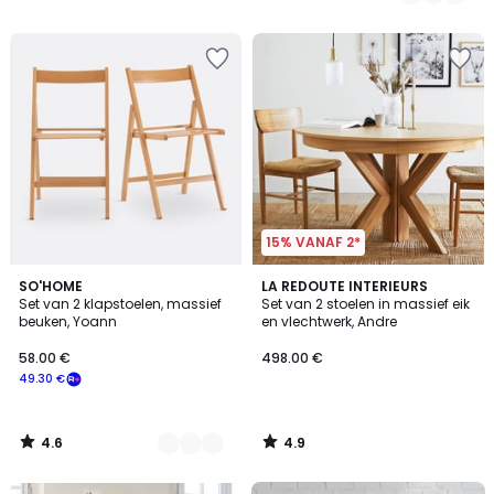
/
/
5
5
15% VANAF 2*
4.6
4.9
2
SO'HOME
LA REDOUTE INTERIEURS
/ 5
/ 5
Set van 2 klapstoelen, massief
Set van 2 stoelen in massief eik
Kleuren
beuken, Yoann
en vlechtwerk, Andre
58.00 €
498.00 €
49.30 €
4.6
4.9
/
/
5
5
FINAL