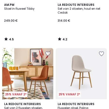
4.5
4.2
AM.PM
LA REDOUTE INTERIEURS
/ 5
/ 5
Stoel in fluweel Tibby
Set van 2 stoelen, hout en riet
Cedak
249.00 €
314.00 €
4.5
4.2
/
/
5
5
25% VANAF 2*
25% VANAF 2*
4.5
5
3
LA REDOUTE INTERIEURS
3
LA REDOUTE INTERIEURS
/ 5
/
Set van 2 fluwelen stoelen,
Fluwelen stoel, Polina