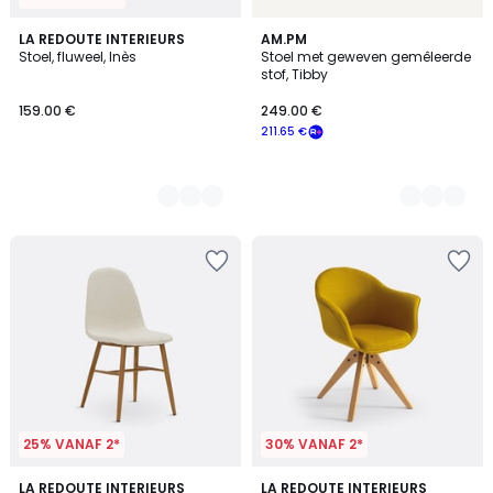
3
LA REDOUTE INTERIEURS
3
AM.PM
Stoel, fluweel, Inès
Stoel met geweven gemêleerde
Kleuren
Kleuren
stof, Tibby
159.00 €
249.00 €
211.65 €
25% VANAF 2*
30% VANAF 2*
4
LA REDOUTE INTERIEURS
2
LA REDOUTE INTERIEURS