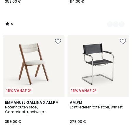
358.00 €
114.00 €
5
/
5
15% VANAF 2*
15% VANAF 2*
5
4.7
EMMANUEL GALLINA X AM.PM
2
AM.PM
/
/ 5
Notenhouten stoel,
Echt lederen tafelstoel, WInset
Kleuren
5
Camminata, ontwerp
Emmanuel Gallina
359.00 €
279.00 €