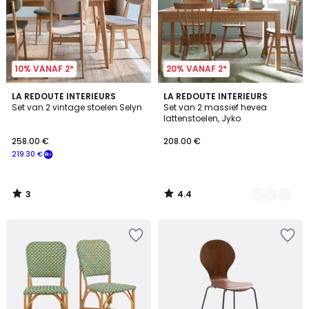
10% VANAF 2*
20% VANAF 2*
3
4.4
LA REDOUTE INTERIEURS
3
LA REDOUTE INTERIEURS
/
/ 5
Set van 2 vintage stoelen Selyn
Set van 2 massief hevea
Kleuren
5
lattenstoelen, Jyko
258.00 €
208.00 €
219.30 €
3
4.4
/
/
5
5