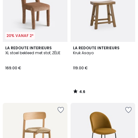
20% VANAF 2*
4.6
LA REDOUTE INTERIEURS
LA REDOUTE INTERIEURS
/ 5
XL stoel bekleed met stof, ZÉLIE
Kruk Asayo
169.00 €
119.00 €
4.6
/
5