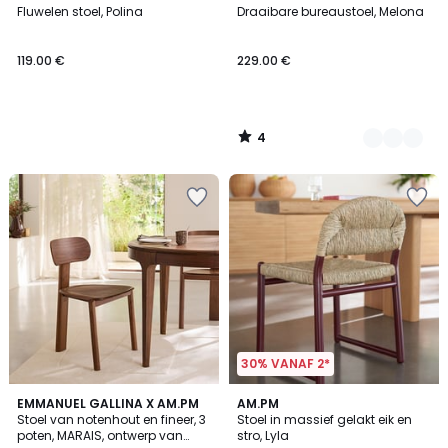
/
Fluwelen stoel, Polina
Draaibare bureaustoel, Melona
Kleuren
5
119.00 €
229.00 €
4
/
5
30% VANAF 2*
3.6
2
EMMANUEL GALLINA X AM.PM
2
AM.PM
/ 5
/
Stoel van notenhout en fineer, 3
Stoel in massief gelakt eik en
Kleuren
5
poten, MARAIS, ontwerp van
stro, Lyla