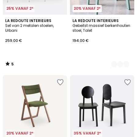
25% VANAF 2*
20% VANAF 2*
5
LA REDOUTE INTERIEURS
3
LA REDOUTE INTERIEURS
/
Set van 2 metalen stoelen,
Gebeitst massief berkenhouten
Kleuren
5
Urbani
stoel, Talet
259.00 €
194.00 €
5
/
5
20% VANAF 2*
35% VANAF 2*