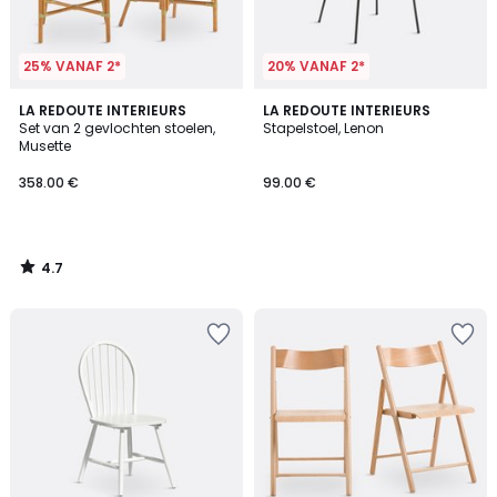
25% VANAF 2*
20% VANAF 2*
4.7
LA REDOUTE INTERIEURS
LA REDOUTE INTERIEURS
/ 5
Set van 2 gevlochten stoelen,
Stapelstoel, Lenon
Musette
358.00 €
99.00 €
4.7
/
5