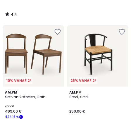
4.4
/
5
10% VANAF 2*
25% VANAF 2*
4.3
4.1
2
AM.PM
2
AM.PM
/ 5
/ 5
Set van 2 stoelen, Galb
Stoel, Kirsti
Kleuren
Kleuren
vanaf
499.00 €
259.00 €
424.15 €