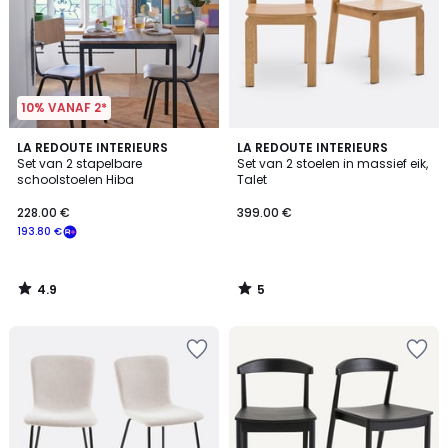
10% VANAF 2*
4.9
5
LA REDOUTE INTERIEURS
LA REDOUTE INTERIEURS
/ 5
/
Set van 2 stapelbare
Set van 2 stoelen in massief eik,
5
schoolstoelen Hiba
Talet
228.00 €
399.00 €
193.80 €
4.9
5
/
/
5
5