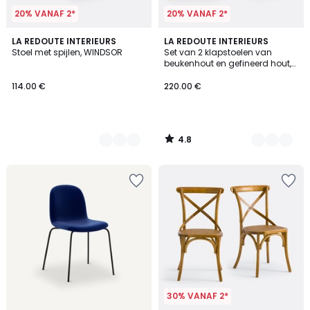
20% VANAF 2*
20% VANAF 2*
4.8
4
LA REDOUTE INTERIEURS
2
LA REDOUTE INTERIEURS
/ 5
Stoel met spijlen, WINDSOR
Set van 2 klapstoelen van
Kleuren
Kleuren
beukenhout en gefineerd hout,
Panni
114.00 €
220.00 €
4.8
/
5
30% VANAF 2*