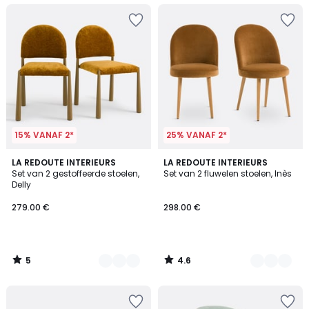
15% VANAF 2*
25% VANAF 2*
5
4.6
2
LA REDOUTE INTERIEURS
3
LA REDOUTE INTERIEURS
/
/ 5
Set van 2 gestoffeerde stoelen,
Set van 2 fluwelen stoelen, Inès
Kleuren
Kleuren
5
Delly
279.00 €
298.00 €
5
4.6
/
/
5
5