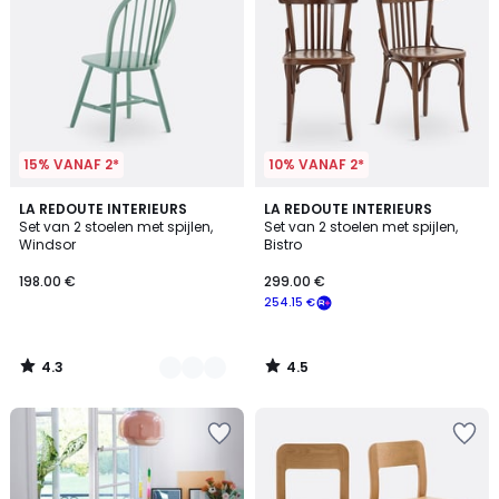
15% VANAF 2*
10% VANAF 2*
4.3
4.5
4
LA REDOUTE INTERIEURS
LA REDOUTE INTERIEURS
/ 5
/ 5
Set van 2 stoelen met spijlen,
Set van 2 stoelen met spijlen,
Kleuren
Windsor
Bistro
198.00 €
299.00 €
254.15 €
4.3
4.5
/
/
5
5