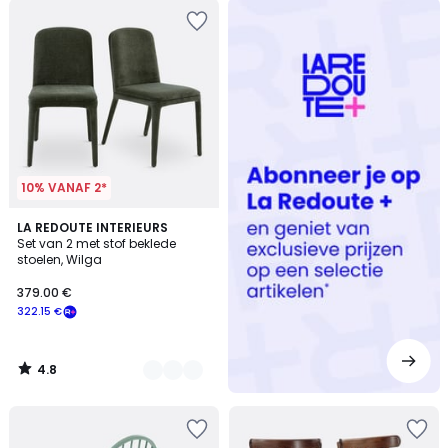
Redoute
+
10% VANAF 2*
4.8
3
LA REDOUTE INTERIEURS
/ 5
Set van 2 met stof beklede
Kleuren
stoelen, Wilga
379.00 €
322.15 €
4.8
/
5