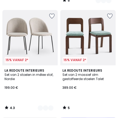
5
/
5
15% VANAF 2*
15% VANAF 2*
4.3
5
3
LA REDOUTE INTERIEURS
LA REDOUTE INTERIEURS
/ 5
/
Set van 2 stoelen in mêlee stof,
Set van 2 massief olm
Kleuren
5
Nordie
gestoffeerde stoelen Talet
199.00 €
389.00 €
4.3
5
/
/
5
5