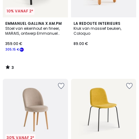
10% VANAF 2*
3
EMMANUEL GALLINA X AM.PM
LA REDOUTE INTERIEURS
/
Stoel van eikenhout en fineer,
Kruk van massief beuken,
5
MARAIS, ontwerp Emmanuel
Coloquo
Gallina
359.00 €
89.00 €
305.15 €
3
/
5
30% VANAF 2*