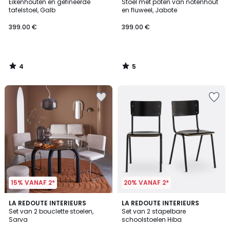
/
/
Eikenhouten en gefineerde
Stoel met poten van notenhout
5
5
tafelstoel, Galb
en fluweel, Jabote
399.00 €
399.00 €
4
5
/
/
5
5
15% VANAF 2*
20% VANAF 2*
5
4.6
LA REDOUTE INTERIEURS
LA REDOUTE INTERIEURS
/
/ 5
Set van 2 bouclette stoelen,
Set van 2 stapelbare
5
Sarva
schoolstoelen Hiba