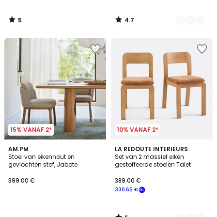
5
4.7
/
/
5
5
15% VANAF 2*
10% VANAF 2*
5
AM.PM
2
LA REDOUTE INTERIEURS
/
Stoel van eikenhout en
Set van 2 massief eiken
Kleuren
5
gevlochten stof, Jabote
gestoffeerde stoelen Talet
399.00 €
389.00 €
330.65 €