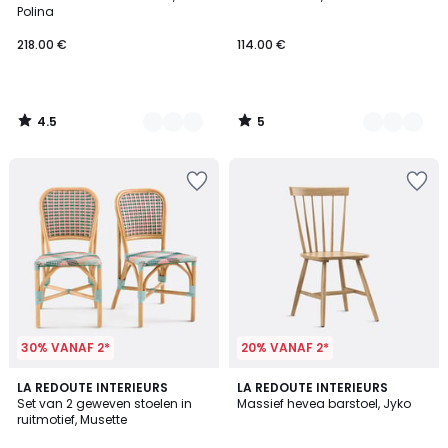
Kleuren
Kleuren
5
Polina
218.00 €
114.00 €
4.5
5
/
/
5
5
30% VANAF 2*
20% VANAF 2*
5
LA REDOUTE INTERIEURS
3
LA REDOUTE INTERIEURS
/
Set van 2 geweven stoelen in
Massief hevea barstoel, Jyko
Kleuren
5
ruitmotief, Musette