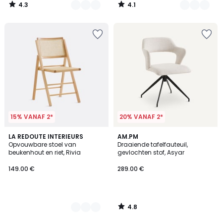
4.3
4.1
/
/
5
5
15% VANAF 2*
20% VANAF 2*
4.8
2
LA REDOUTE INTERIEURS
AM.PM
/ 5
Opvouwbare stoel van
Draaiende tafelfauteuil,
Kleuren
beukenhout en riet, Rivia
gevlochten stof, Asyar
149.00 €
289.00 €
4.8
/
5