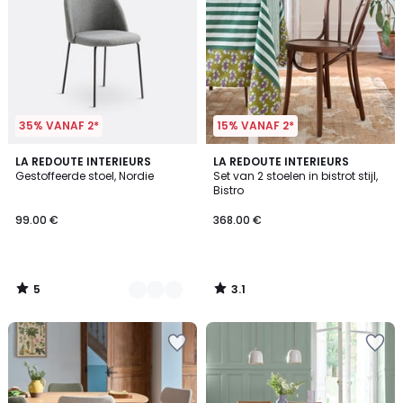
35% VANAF 2*
15% VANAF 2*
5
3.1
2
LA REDOUTE INTERIEURS
LA REDOUTE INTERIEURS
/
/
Gestoffeerde stoel, Nordie
Set van 2 stoelen in bistrot stijl,
Kleuren
5
5
Bistro
99.00 €
368.00 €
5
3.1
/
/
5
5