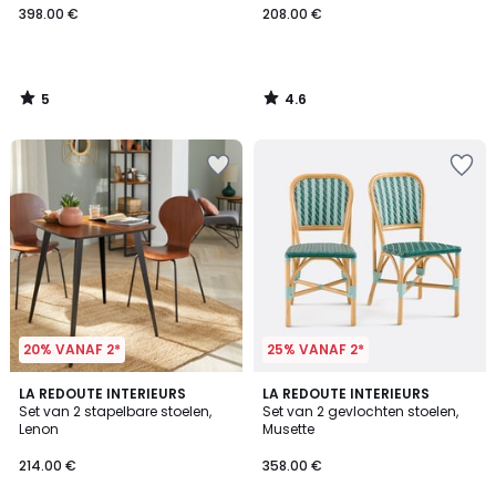
398.00 €
208.00 €
5
4.6
/
/
5
5
20% VANAF 2*
25% VANAF 2*
4.4
LA REDOUTE INTERIEURS
LA REDOUTE INTERIEURS
/ 5
Set van 2 stapelbare stoelen,
Set van 2 gevlochten stoelen,
Lenon
Musette
214.00 €
358.00 €