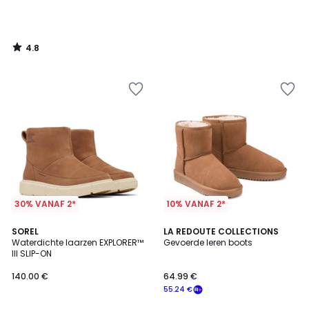
4.8
/
5
30% VANAF 2*
10% VANAF 2*
1
4.5
2
SOREL
LA REDOUTE COLLECTIONS
/
/ 5
Waterdichte laarzen EXPLORER™
Gevoerde leren boots
Kleuren
5
III SLIP-ON
140.00 €
64.99 €
55.24 €