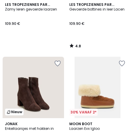
4.8
LES TROPEZIENNES PAR
LES TROPEZIENNES PAR
/ 5
M.BELARBI
Zamy leren gevoerde laarzen
M.BELARBI
Gevoerde bottines in leer Lacen
109.90 €
109.90 €
4.8
/
5
Nieuw
30% VANAF 2*
JONAK
MOON BOOT
Enkellaarsjes met hakken in
Laarzen Evx Igloo