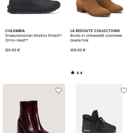
4.4
COLUMBIA
LA REDOUTE COLLECTIONS
/ 5
Sneeuwlaarzen Moritza Shield™
Boots in onbewerkt vaarsleer,
Omni-Heat™
brede hak
120.00 €
109.00 €
4.4
/
5