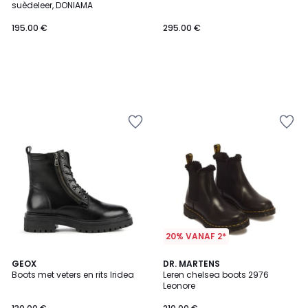
suèdeleer, DONIAMA
195.00 €
295.00 €
20% VANAF 2*
4.8
4.7
GEOX
DR. MARTENS
/ 5
/ 5
Boots met veters en rits Iridea
Leren chelsea boots 2976
Leonore