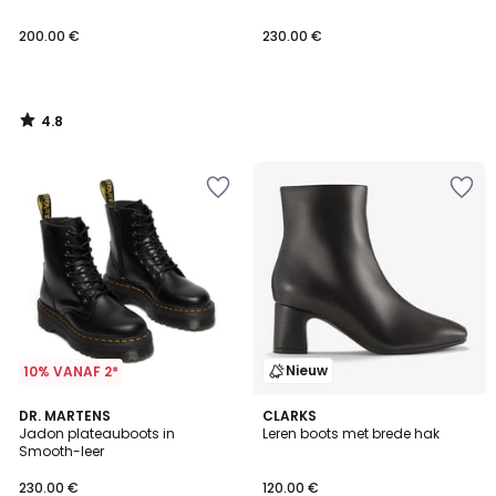
200.00 €
230.00 €
4.8
/
5
Nieuw
10% VANAF 2*
4.8
DR. MARTENS
CLARKS
/ 5
Jadon plateauboots in
Leren boots met brede hak
Smooth-leer
230.00 €
120.00 €