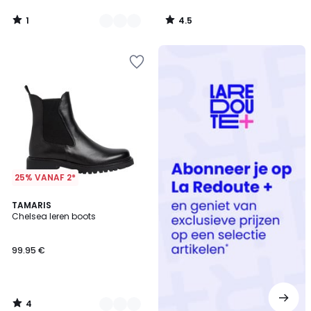
1
4.5
/
/
5
5
Redoute
+
25% VANAF 2*
4
3
TAMARIS
/
Chelsea leren boots
Kleuren
5
99.95 €
4
/