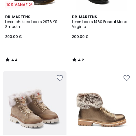
10% VANAF 2*
4.4
4.2
DR. MARTENS
DR. MARTENS
/ 5
/ 5
Leren chelsea boots 2976 YS
Leren boots 1460 Pascal Mono
Smooth
Virginia
200.00 €
200.00 €
4.4
4.2
/
/
5
5