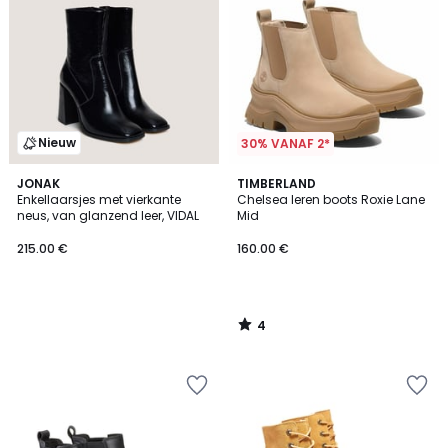
Nieuw
30% VANAF 2*
4
JONAK
TIMBERLAND
/
Enkellaarsjes met vierkante
Chelsea leren boots Roxie Lane
5
neus, van glanzend leer, VIDAL
Mid
215.00 €
160.00 €
4
/
5