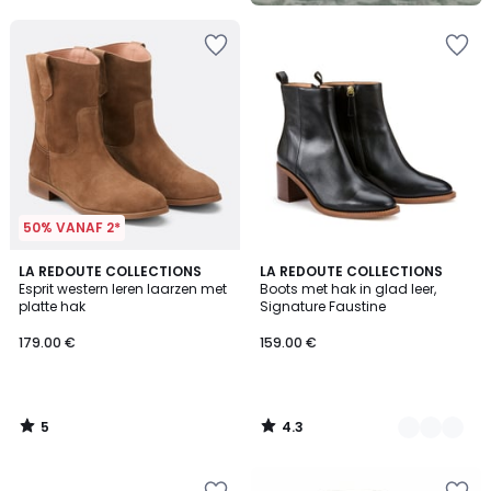
50% VANAF 2*
5
4.3
LA REDOUTE COLLECTIONS
2
LA REDOUTE COLLECTIONS
/
/ 5
Esprit western leren laarzen met
Boots met hak in glad leer,
Kleuren
5
platte hak
Signature Faustine
179.00 €
159.00 €
5
4.3
/
/
5
5