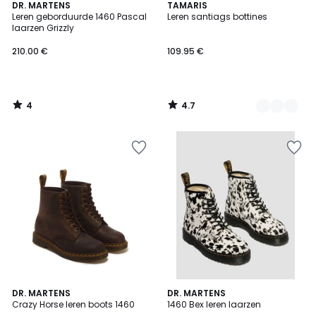
4
4.7
DR. MARTENS
3
TAMARIS
/
/ 5
Leren geborduurde 1460 Pascal
Leren santiags bottines
Kleuren
5
laarzen Grizzly
210.00 €
109.95 €
4
4.7
/
/
5
5
4.8
DR. MARTENS
DR. MARTENS
/ 5
Crazy Horse leren boots 1460
1460 Bex leren laarzen