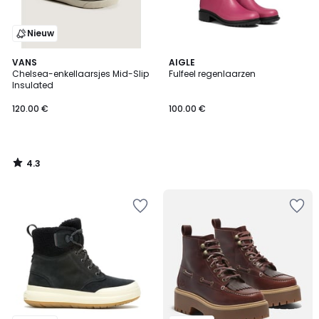
Nieuw
4.3
VANS
AIGLE
/ 5
Chelsea-enkellaarsjes Mid-Slip
Fulfeel regenlaarzen
Insulated
120.00 €
100.00 €
4.3
/
5