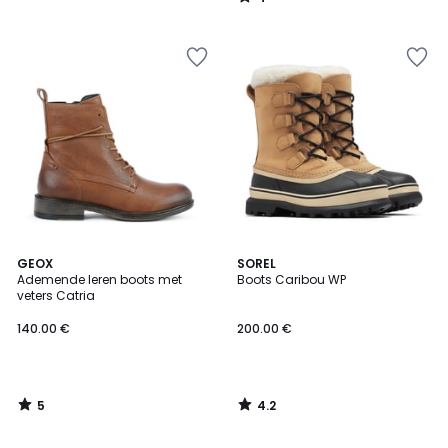
/
5
5
4.2
GEOX
SOREL
/
/ 5
Ademende leren boots met
Boots Caribou WP
5
veters Catria
140.00 €
200.00 €
5
4.2
/
/
5
5