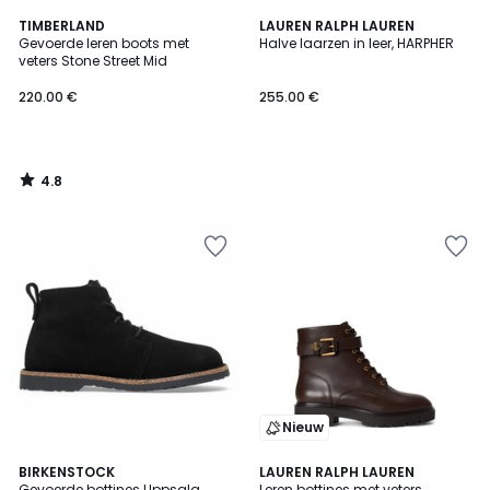
4.8
TIMBERLAND
LAUREN RALPH LAUREN
/ 5
Gevoerde leren boots met
Halve laarzen in leer, HARPHER
veters Stone Street Mid
220.00 €
255.00 €
4.8
/
5
Nieuw
BIRKENSTOCK
LAUREN RALPH LAUREN
Gevoerde bottines Uppsala
Leren bottines met veters,