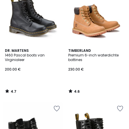
4.7
4.6
DR. MARTENS
TIMBERLAND
/ 5
/ 5
1460 Pascal boots van
Premium 6-inch waterdichte
Virginialeer
bottines
200.00 €
230.00 €
4.7
4.6
/
/
5
5