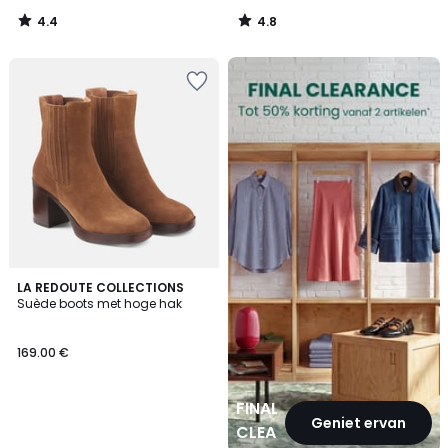
4.4
4.8
/
/
5
5
FINAL
CLEARANCE
LA REDOUTE COLLECTIONS
Suède boots met hoge hak
169.00 €
FINAL
Geniet ervan
CLEARANCE