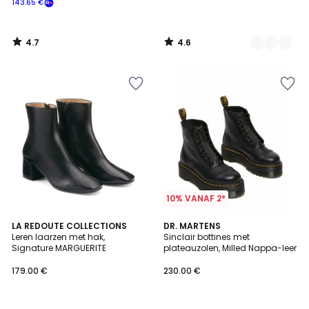
143.65 €
Schrijf
je
in
4.7
4.6
voor
/
/
5
5
ons
programma
om
in
plaats
daarvan
te
betalen
143.65
€.
10% VANAF 2*
4.4
4.8
LA REDOUTE COLLECTIONS
DR. MARTENS
/ 5
/ 5
Leren laarzen met hak,
Sinclair bottines met
Signature MARGUERITE
plateauzolen, Milled Nappa-leer
179.00 €
230.00 €