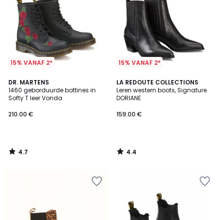
15% VANAF 2*
15% VANAF 2*
4.7
4.4
DR. MARTENS
LA REDOUTE COLLECTIONS
/ 5
/ 5
1460 geborduurde bottines in
Leren western boots, Signature
Softy T leer Vonda
DORIANE
210.00 €
159.00 €
4.7
4.4
/
/
5
5