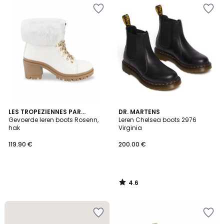
4.6
LES TROPEZIENNES PAR
DR. MARTENS
/ 5
M.BELARBI
Gevoerde leren boots Rosenn,
Leren Chelsea boots 2976
hak
Virginia
119.90 €
200.00 €
4.6
/
5