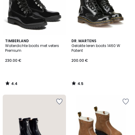
4.4
4.5
TIMBERLAND
DR. MARTENS
/ 5
/ 5
Waterdichte boots met veters
Gelakte leren boots 1460 W
Premium
Patent
230.00 €
200.00 €
4.4
4.5
/
/
5
5