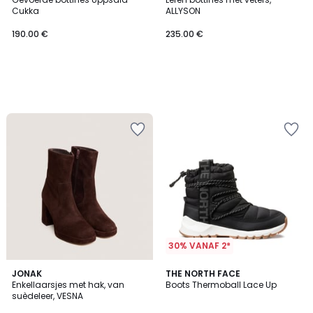
Cukka
ALLYSON
190.00 €
235.00 €
30% VANAF 2*
4.5
JONAK
2
THE NORTH FACE
/ 5
Enkellaarsjes met hak, van
Boots Thermoball Lace Up
Kleuren
suèdeleer, VESNA