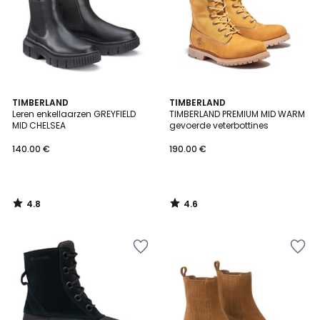
4.8
4.6
TIMBERLAND
TIMBERLAND
/ 5
/ 5
Leren enkellaarzen GREYFIELD
TIMBERLAND PREMIUM MID WARM
MID CHELSEA
gevoerde veterbottines
140.00 €
190.00 €
4.8
4.6
/
/
5
5