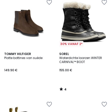
30% VANAF 2*
4
TOMMY HILFIGER
SOREL
/
Platte bottines van suède
Waterdichte laarzen WINTER
5
CARNIVAL™ BOOT
149.90 €
155.00 €
4
/
5