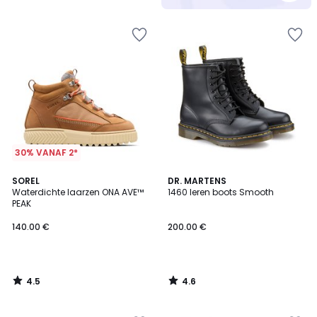
5
30% VANAF 2*
4.5
4.6
SOREL
DR. MARTENS
/ 5
/ 5
Waterdichte laarzen ONA AVE™
1460 leren boots Smooth
PEAK
140.00 €
200.00 €
4.5
4.6
/
/
5
5