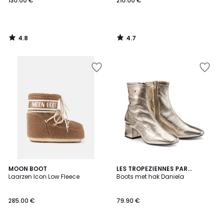
130.00 €
210.00 €
4.8
4.7
/
/
5
5
4.2
MOON BOOT
LES TROPEZIENNES PAR
/ 5
Laarzen Icon Low Fleece
M.BELARBI
Boots met hak Daniela
285.00 €
79.90 €