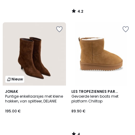
4.2
/
5
Nieuw
4
JONAK
LES TROPEZIENNES PAR
/
Puntige enkellaarsjes met kleine
M.BELARBI
Gevoerde leren boots met
5
hakken, van splitleer, DELANIE
platform Chilltop
195.00 €
89.90 €
4