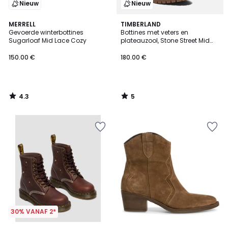
Nieuw
Nieuw
4.3
5
MERRELL
TIMBERLAND
/ 5
/
Gevoerde winterbottines
Bottines met veters en
5
Sugarloaf Mid Lace Cozy
plateauzool, Stone Street Mid
Lace
150.00 €
180.00 €
4.3
5
/
/
5
5
30% VANAF 2*