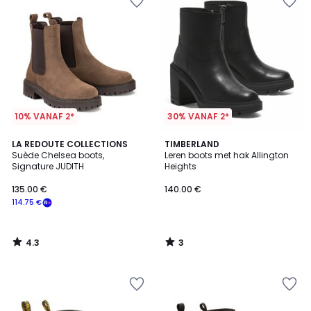
10% VANAF 2*
30% VANAF 2*
4.3
3
LA REDOUTE COLLECTIONS
TIMBERLAND
/ 5
/
Suède Chelsea boots,
Leren boots met hak Allington
5
Signature JUDITH
Heights
135.00 €
140.00 €
114.75 €
4.3
3
/
/
5
5