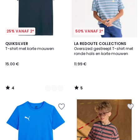
25% VANAF 2*
50% VANAF 2*
4
5
3
QUIKSILVER
LA REDOUTE COLLECTIONS
/
/
T-shirt met korte mouwen
Oversized gestreept T-shirt met
Kleuren
5
5
ronde hals en korte mouwen
15.00 €
11.99 €
4
5
/
/
5
5