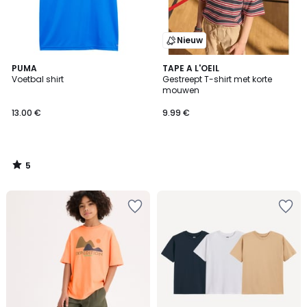
Nieuw
5
PUMA
TAPE A L'OEIL
/
Voetbal shirt
Gestreept T-shirt met korte
5
mouwen
13.00 €
9.99 €
5
/
5