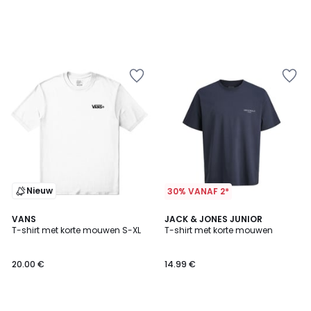
Nieuw
30% VANAF 2*
3
VANS
2
JACK & JONES JUNIOR
T-shirt met korte mouwen S-XL
T-shirt met korte mouwen
Kleuren
Kleuren
20.00 €
14.99 €