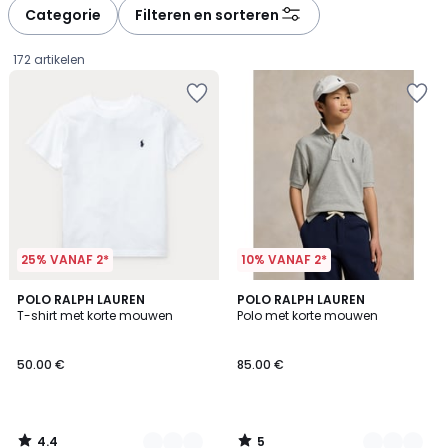
Categorie
Filteren en sorteren
172 artikelen
25% VANAF 2*
10% VANAF 2*
4.4
5
6
POLO RALPH LAUREN
3
POLO RALPH LAUREN
/ 5
/
T-shirt met korte mouwen
Polo met korte mouwen
Kleuren
Kleuren
5
50.00
50.00 €
85.00 €
€.
4.4
5