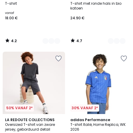
/ 5
/ 5
T-shirt
T-shirt met ronde hals in bio
Kleuren
Kleuren
katoen
vanaf
18.00 €
24.90 €
4.2
4.7
/
/
5
5
50% VANAF 2*
30% VANAF 2*
5
5
4
LA REDOUTE COLLECTIONS
adidas Performance
/
/
Oversized T-shirt van zware
T-shirt Italië, Home Replica, WK
Kleuren
5
5
jersey, geborduurd detail
2026