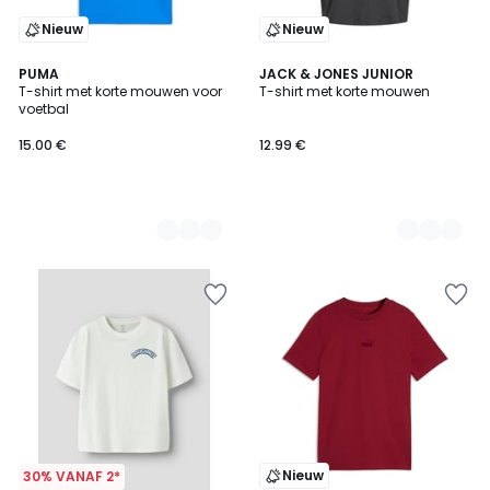
Nieuw
Nieuw
3
PUMA
2
JACK & JONES JUNIOR
T-shirt met korte mouwen voor
T-shirt met korte mouwen
Kleuren
Kleuren
voetbal
15.00 €
12.99 €
Nieuw
30% VANAF 2*