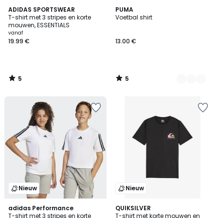
5
5
ADIDAS SPORTSWEAR
4
PUMA
/
/
T-shirt met 3 stripes en korte
Voetbal shirt
Kleuren
5
5
mouwen, ESSENTIALS
vanaf
19.99 €
13.00 €
5
5
/
/
5
5
Nieuw
Nieuw
4.9
adidas Performance
QUIKSILVER
/ 5
T-shirt met 3 stripes en korte
T-shirt met korte mouwen en