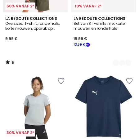
50% VANAF 2*
10% VANAF 2*
5
LA REDOUTE COLLECTIONS
2
LA REDOUTE COLLECTIONS
/
Oversized T-shirt, ronde hals,
Set van 3 T-shirts met korte
Kleuren
5
korte mouwen, opdruk op
mouwen en ronde hals
voorkant
9.99 €
15.99 €
13.59 €
5
/
5
30% VANAF 2*