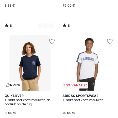
9.99 €
75.00 €
5
5
/
/
5
5
Nieuw
30% VANAF 2*
4.9
QUIKSILVER
ADIDAS SPORTSWEAR
/ 5
T-shirt met korte mouwen en
T-shirt met korte mouwen
opdruk op de rug
18.00 €
20.00 €