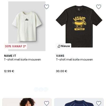
Nieuw
30% VANAF 2*
2
NAME IT
VANS
T-shirt met korte mouwen
T-shirt met korte mouwen
Kleuren
12.99 €
30.00 €