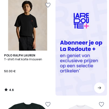
Redoute
+
4.6
POLO RALPH LAUREN
/ 5
T-shirt met korte mouwen
50.00 €
4.6
/
5