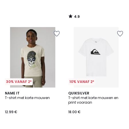
4.9
/
5
30% VANAF 2*
10% VANAF 2*
4.5
2
NAME IT
4
QUIKSILVER
/ 5
T-shirt met korte mouwen
T-shirt met korte mouwen en
Kleuren
Kleuren
print vooraan
12.99 €
18.00 €