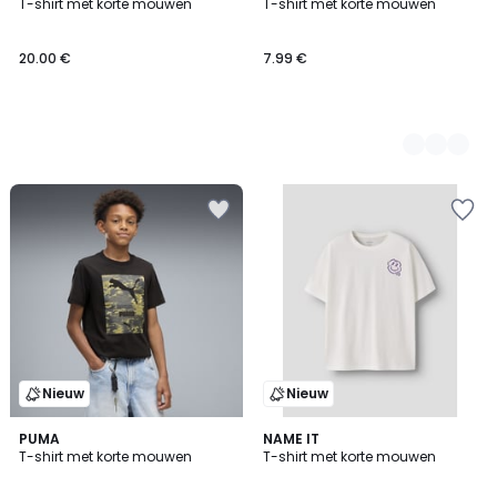
T-shirt met korte mouwen
T-shirt met korte mouwen
Kleuren
20.00 €
7.99 €
Nieuw
Nieuw
PUMA
2
NAME IT
T-shirt met korte mouwen
T-shirt met korte mouwen
Kleuren