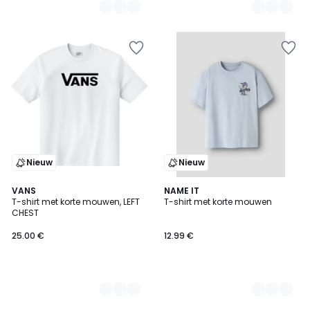
Nieuw
Nieuw
2
VANS
2
NAME IT
T-shirt met korte mouwen, LEFT
T-shirt met korte mouwen
Kleuren
Kleuren
CHEST
25.00 €
12.99 €