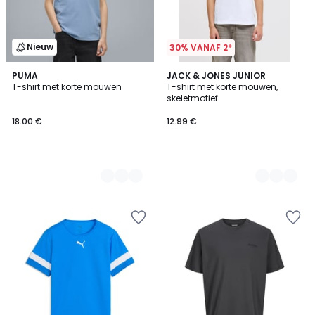
Nieuw
30% VANAF 2*
4
PUMA
3
JACK & JONES JUNIOR
T-shirt met korte mouwen
T-shirt met korte mouwen,
Kleuren
Kleuren
skeletmotief
18.00 €
12.99 €