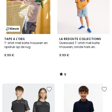
Nieuw
5
TAPE A L'OEIL
LA REDOUTE COLLECTIONS
/
T-shirt met korte mouwen en
Oversized T-shirt met korte
5
opdruk op de rug
mouwen, ronde hals en
zonneprint
9.99 €
9.99 €
5
/
5