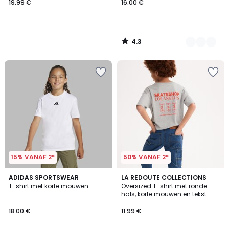
19.99 €
16.00 €
4.3
/
5
15% VANAF 2*
50% VANAF 2*
4.9
5
ADIDAS SPORTSWEAR
LA REDOUTE COLLECTIONS
/ 5
/
T-shirt met korte mouwen
Oversized T-shirt met ronde
5
hals, korte mouwen en tekst
18.00 €
11.99 €