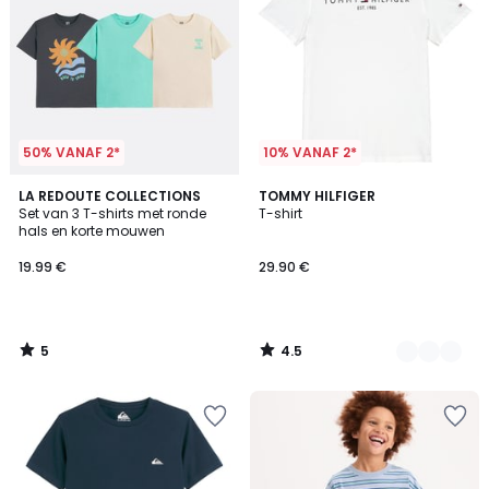
50% VANAF 2*
10% VANAF 2*
5
4.5
LA REDOUTE COLLECTIONS
4
TOMMY HILFIGER
/
/ 5
Set van 3 T-shirts met ronde
T-shirt
Kleuren
5
hals en korte mouwen
19.99 €
29.90 €
5
4.5
/
/
5
5