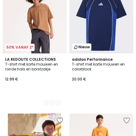
Nieuw
50% VANAF 2*
3
LA REDOUTE COLLECTIONS
adidas Performance
T-shirt met korte mouwen en
T-shirt met korte mouwen en
Kleuren
ronde hals en borstzakje
colorblock
12.99 €
20.00 €