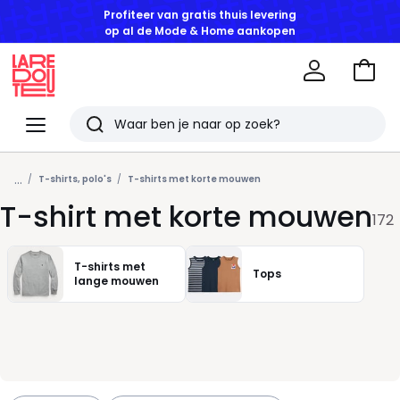
GOEDE DEALS | Tot -50% korting vanaf 2 artikelen*
Naar
het
La
winke
Redoute
Menu
Zoeken
Laatst
...
bekeken
T-shirts, polo's
T-shirts met korte mouwen
T-shirt met korte mouwen
artikelen
172
T-shirts met
Tops
lange mouwen