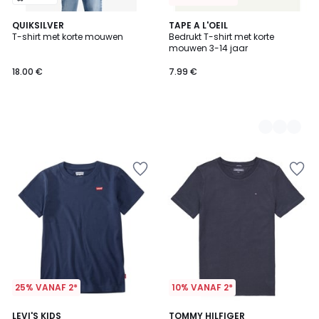
QUIKSILVER
2
TAPE A L'OEIL
T-shirt met korte mouwen
Bedrukt T-shirt met korte
Kleuren
mouwen 3-14 jaar
18.00 €
7.99 €
25% VANAF 2*
10% VANAF 2*
4.2
4.7
3
LEVI'S KIDS
4
TOMMY HILFIGER