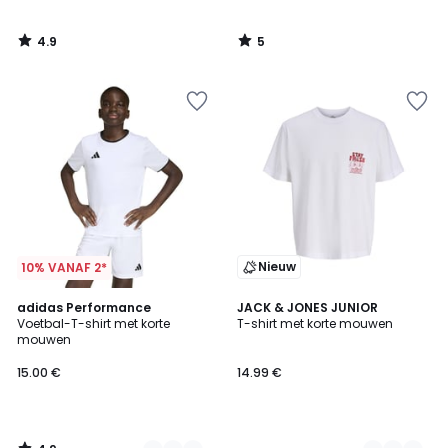
4.9
5
/
/
5
5
Nieuw
10% VANAF 2*
4.9
4
adidas Performance
3
JACK & JONES JUNIOR
/ 5
Voetbal-T-shirt met korte
T-shirt met korte mouwen
Kleuren
Kleuren
mouwen
15.00 €
14.99 €