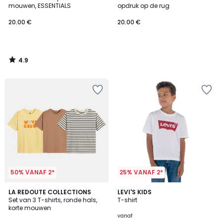
mouwen, ESSENTIALS
opdruk op de rug
20.00 €
20.00 €
4.9
/
5
50% VANAF 2*
25% VANAF 2*
4.3
LA REDOUTE COLLECTIONS
2
LEVI'S KIDS
/ 5
Set van 3 T-shirts, ronde hals,
T-shirt
Kleuren
korte mouwen
vanaf