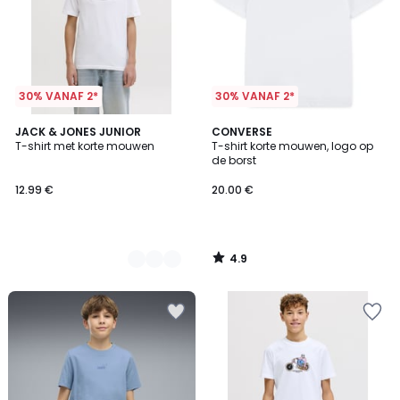
30% VANAF 2*
30% VANAF 2*
4.9
3
JACK & JONES JUNIOR
CONVERSE
/ 5
T-shirt met korte mouwen
T-shirt korte mouwen, logo op
Kleuren
de borst
12.99 €
20.00 €
4.9
/
5