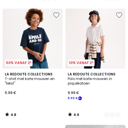
/
/
5
5
50% VANAF 2*
10% VANAF 2*
4.8
4.9
LA REDOUTE COLLECTIONS
2
LA REDOUTE COLLECTIONS
/ 5
/ 5
T-shirt met korte mouwen en
Polo met korte mouwen in
Kleuren
"tekst"
piquékatoen
5.99 €
9.99 €
8.49 €
4.8
4.9
/
/
5
5
FINAL