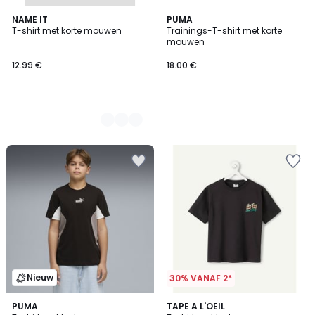
2
NAME IT
PUMA
T-shirt met korte mouwen
Trainings-T-shirt met korte
Kleuren
mouwen
12.99 €
18.00 €
Nieuw
30% VANAF 2*
PUMA
2
TAPE A L'OEIL