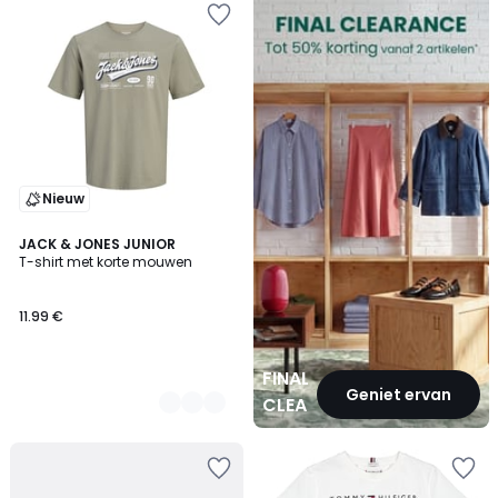
CLEARANCE
Nieuw
3
JACK & JONES JUNIOR
T-shirt met korte mouwen
Kleuren
11.99 €
FINAL
Geniet ervan
CLEARANCE