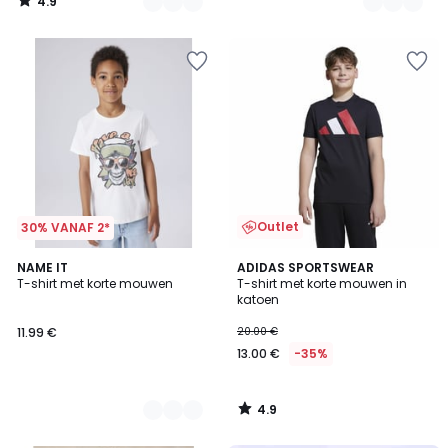
4.9
/
5
Outlet
30% VANAF 2*
4.9
2
NAME IT
ADIDAS SPORTSWEAR
/ 5
T-shirt met korte mouwen
T-shirt met korte mouwen in
Kleuren
katoen
11.99 €
20.00 €
13.00 €
-35%
4.9
/
5