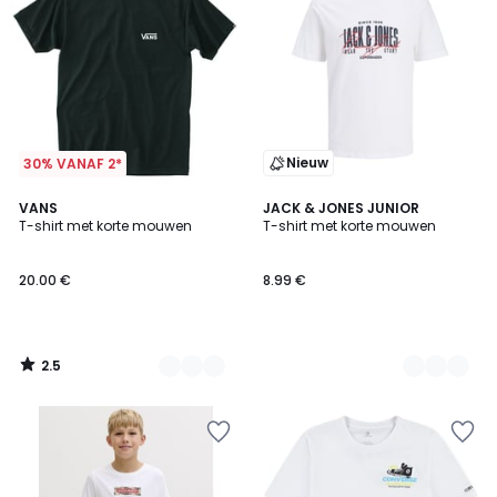
Nieuw
30% VANAF 2*
2.5
4
VANS
2
JACK & JONES JUNIOR
/ 5
T-shirt met korte mouwen
T-shirt met korte mouwen
Kleuren
Kleuren
20.00 €
8.99 €
2.5
/
5