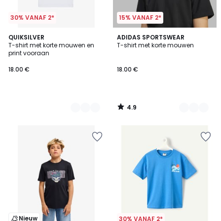
30% VANAF 2*
15% VANAF 2*
4.9
3
QUIKSILVER
2
ADIDAS SPORTSWEAR
/ 5
T-shirt met korte mouwen en
T-shirt met korte mouwen
Kleuren
Kleuren
print vooraan
18.00 €
18.00 €
4.9
/
5
Nieuw
30% VANAF 2*