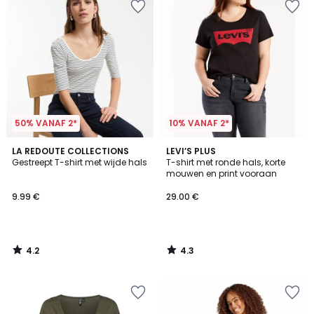
50% VANAF 2*
10% VANAF 2*
4.2
4.3
LA REDOUTE COLLECTIONS
LEVI’S PLUS
/ 5
/ 5
Gestreept T-shirt met wijde hals
T-shirt met ronde hals, korte
mouwen en print vooraan
9.99 €
29.00 €
4.2
4.3
/
/
5
5