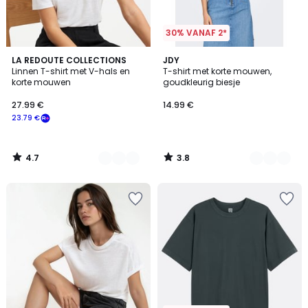
30% VANAF 2*
4.7
3.8
2
LA REDOUTE COLLECTIONS
4
JDY
/ 5
/ 5
Linnen T-shirt met V-hals en
T-shirt met korte mouwen,
Kleuren
Kleuren
korte mouwen
goudkleurig biesje
27.99 €
14.99 €
23.79 €
4.7
3.8
/
/
5
5