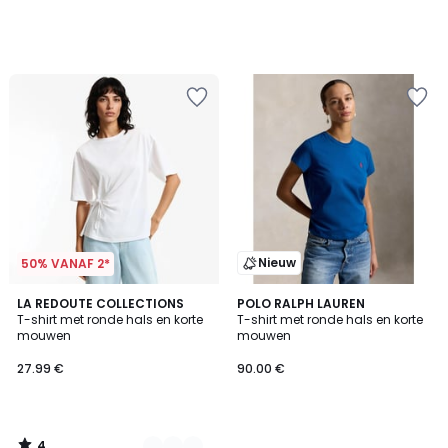
Nieuw
50% VANAF 2*
4
2
LA REDOUTE COLLECTIONS
POLO RALPH LAUREN
/
T-shirt met ronde hals en korte
T-shirt met ronde hals en korte
Kleuren
5
mouwen
mouwen
27.99 €
90.00 €
4