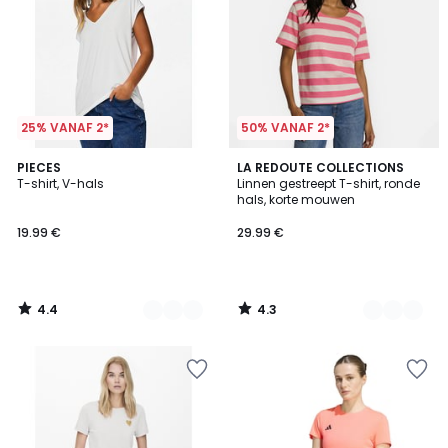
25% VANAF 2*
50% VANAF 2*
4.4
4.3
4
PIECES
2
LA REDOUTE COLLECTIONS
/ 5
/ 5
T-shirt, V-hals
Linnen gestreept T-shirt, ronde
Kleuren
Kleuren
hals, korte mouwen
19.99 €
29.99 €
4.4
4.3
/
/
5
5