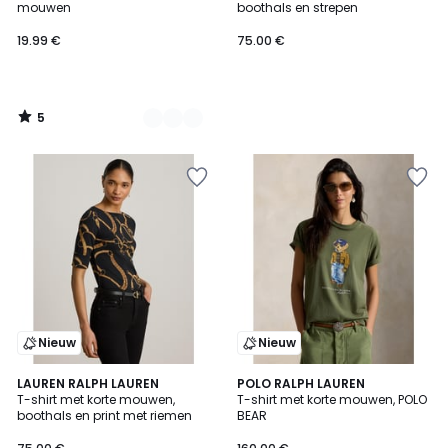
5
mouwen
boothals en strepen
19.99 €
75.00 €
5
/
5
Nieuw
Nieuw
5
LAUREN RALPH LAUREN
POLO RALPH LAUREN
/
T-shirt met korte mouwen,
T-shirt met korte mouwen, POLO
5
boothals en print met riemen
BEAR