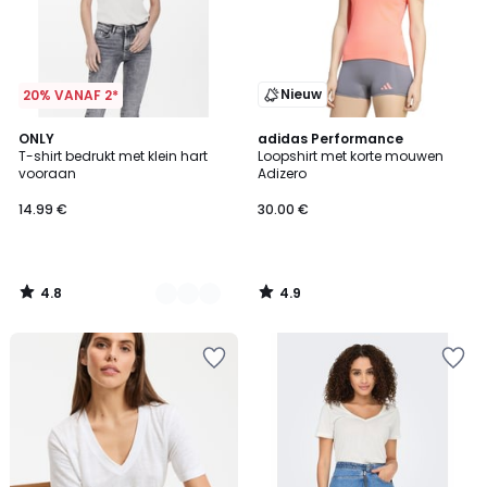
Nieuw
20% VANAF 2*
4.8
4.9
5
ONLY
adidas Performance
/ 5
/ 5
T-shirt bedrukt met klein hart
Loopshirt met korte mouwen
Kleuren
vooraan
Adizero
14.99 €
30.00 €
4.8
4.9
/
/
5
5