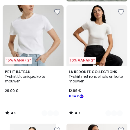
5
15% VANAF 2*
10% VANAF 2*
4.9
4.7
3
PETIT BATEAU
4
LA REDOUTE COLLECTIONS
/ 5
/ 5
T-shirt L'Iconique, korte
T-shirt met ronde hals en korte
Kleuren
Kleuren
mouwen
mouwen
29.00 €
12.99 €
11.04 €
4.9
4.7
/
/
5
5