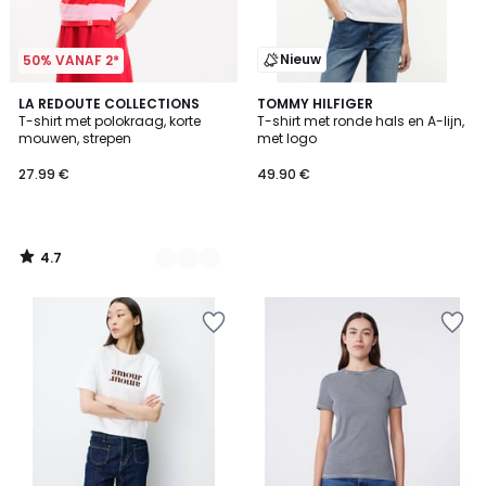
Nieuw
50% VANAF 2*
4.7
2
LA REDOUTE COLLECTIONS
TOMMY HILFIGER
/ 5
T-shirt met polokraag, korte
T-shirt met ronde hals en A-lijn,
Kleuren
mouwen, strepen
met logo
27.99 €
49.90 €
4.7
/
5