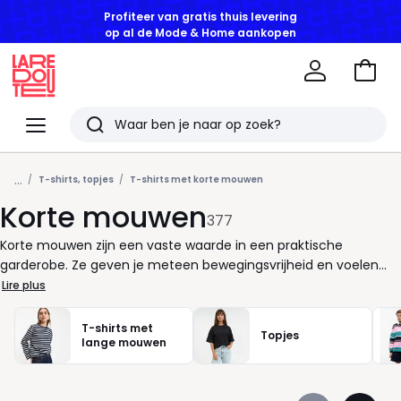
GOEDE DEALS | Tot -50% korting vanaf 2 artikelen*
Naar
het
La
winke
Redoute
Menu
Zoeken
Laatst
...
bekeken
T-shirts, topjes
T-shirts met korte mouwen
Korte mouwen
artikelen
377
Korte mouwen zijn een vaste waarde in een praktische
garderobe. Ze geven je meteen bewegingsvrijheid en voelen
licht aan, zonder in te boeten aan uitstraling. Ideaal voor drukke
Lire plus
dagen waarop je vlot wil vertrekken en je toch verzorgd wil
voelen. Een goed stuk met korte mouwen past zich moeiteloos
T-shirts met
Topjes
aan jouw ritme aan. Overdag combineer je het met een jeans
lange mouwen
of rok, ’s avonds leg je er makkelijk een vest of jasje over. De snit
bepaalt het verschil: recht voor een ontspannen look, licht