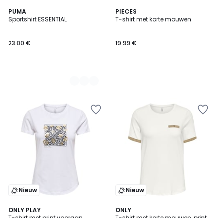
2
PUMA
PIECES
Sportshirt ESSENTIAL
T-shirt met korte mouwen
Kleuren
23.00 €
19.99 €
Nieuw
Nieuw
2
ONLY PLAY
2
ONLY
T-shirt met print vooraan
T-shirt met korte mouwen, print