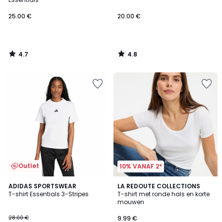
25.00 €
20.00 €
4.7
4.8
/
/
5
5
Outlet
10% VANAF 2*
4.8
4.6
ADIDAS SPORTSWEAR
2
LA REDOUTE COLLECTIONS
/ 5
/ 5
T-shirt Essentials 3-Stripes
T-shirt met ronde hals en korte
Kleuren
mouwen
28.00 €
9.99 €