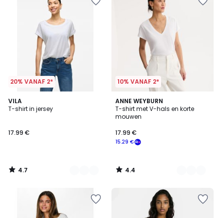
20% VANAF 2*
10% VANAF 2*
4.7
4.4
4
VILA
3
ANNE WEYBURN
/ 5
/ 5
T-shirt in jersey
T-shirt met V-hals en korte
Kleuren
Kleuren
mouwen
17.99 €
17.99 €
15.29 €
4.7
4.4
/
/
5
5