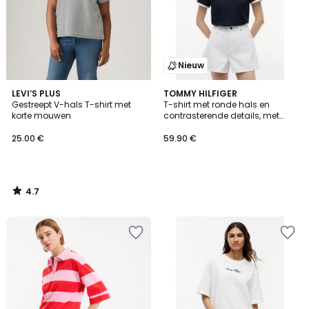
Nieuw
4.7
LEVI’S PLUS
TOMMY HILFIGER
/ 5
Gestreept V-hals T-shirt met
T-shirt met ronde hals en
korte mouwen
contrasterende details, met
logo
25.00 €
59.90 €
4.7
/
5