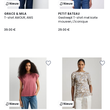
Nieuw
Nieuw
GRACE & MILA
PETIT BATEAU
T-shirt AMOUR, ANIS
Gestreept T-shirt met korte
mouwen, L'Iconique
39.00 €
29.00 €
Nieuw
Nieuw