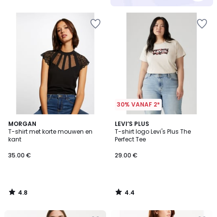
5
30% VANAF 2*
4.8
4.4
MORGAN
LEVI’S PLUS
/ 5
/ 5
T-shirt met korte mouwen en
T-shirt logo Levi's Plus The
kant
Perfect Tee
35.00 €
29.00 €
4.8
4.4
/
/
5
5