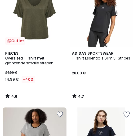
Outlet
4.6
4.7
PIECES
ADIDAS SPORTSWEAR
/ 5
/ 5
Oversized T-shirt met
T-shirt Essentials Slim 3-Stripes
glanzende smalle strepen
24.99 €
28.00 €
14.99 €
-40%
4.6
4.7
/
/
5
5