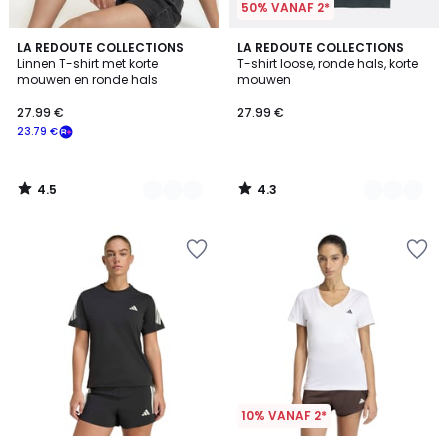
50% VANAF 2*
4.5
4.3
2
LA REDOUTE COLLECTIONS
3
LA REDOUTE COLLECTIONS
/ 5
/ 5
Linnen T-shirt met korte
T-shirt loose, ronde hals, korte
Kleuren
Kleuren
mouwen en ronde hals
mouwen
27.99 €
27.99 €
23.79 €
4.5
4.3
/
/
5
5
10% VANAF 2*