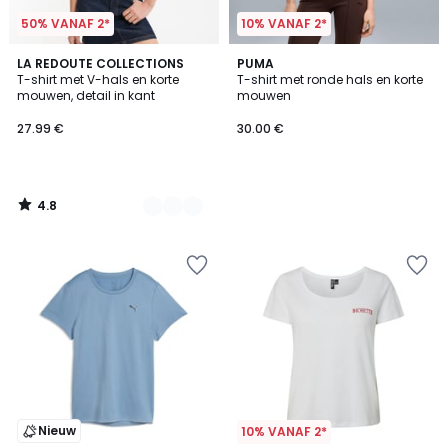
50% VANAF 2*
10% VANAF 2*
4.8
2
LA REDOUTE COLLECTIONS
PUMA
/ 5
T-shirt met V-hals en korte
T-shirt met ronde hals en korte
Kleuren
mouwen, detail in kant
mouwen
27.99 €
30.00 €
4.8
/
5
Nieuw
10% VANAF 2*