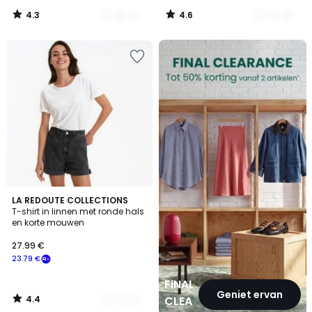
4.3
4.6
/
/
5
5
FINAL
CLEARANCE
4.4
3
LA REDOUTE COLLECTIONS
/ 5
T-shirt in linnen met ronde hals
Kleuren
en korte mouwen
27.99 €
23.79 €
FINAL
Geniet ervan
4.4
CLEARANCE
/