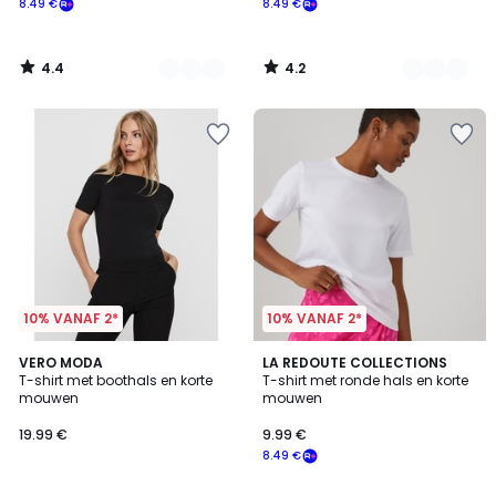
8.49 €
8.49 €
Schrijf
je
in
4.4
4.2
voor
/
/
5
5
ons
programma
om
in
plaats
daarvan
te
betalen
8.49
€.
10% VANAF 2*
10% VANAF 2*
4.3
4.6
3
VERO MODA
4
LA REDOUTE COLLECTIONS
/ 5
/ 5
T-shirt met boothals en korte
T-shirt met ronde hals en korte
Kleuren
Kleuren
mouwen
mouwen
19.99 €
9.99 €
8.49 €