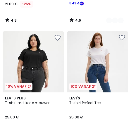
8.49 €
21.00 €
-25%
4.8
4.6
/
/
5
5
10% VANAF 2*
10% VANAF 2*
4.7
4.6
2
LEVI’S PLUS
2
LEVI'S
/ 5
/ 5
T-shirt met korte mouwen
T-shirt Perfect Tee
Kleuren
Kleuren
25.00 €
25.00 €