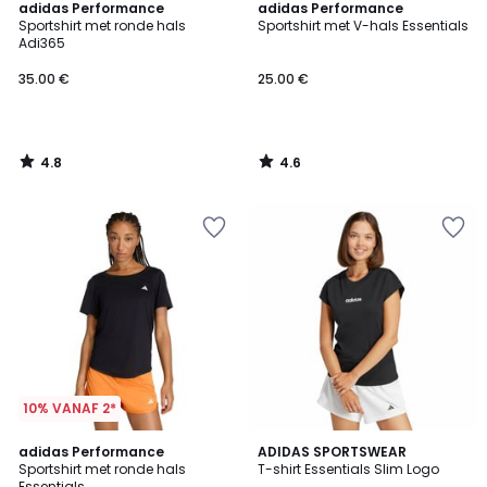
4.8
4.6
adidas Performance
adidas Performance
/ 5
/ 5
Sportshirt met ronde hals
Sportshirt met V-hals Essentials
Adi365
35.00 €
25.00 €
4.8
4.6
/
/
5
5
10% VANAF 2*
4.7
4.8
adidas Performance
ADIDAS SPORTSWEAR
/ 5
/ 5
Sportshirt met ronde hals
T-shirt Essentials Slim Logo
Essentials