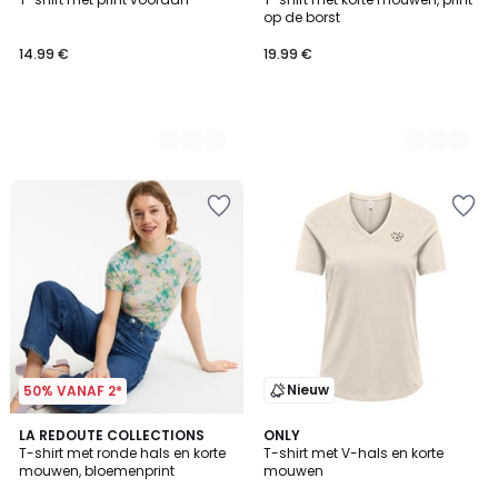
Kleuren
Kleuren
op de borst
14.99 €
19.99 €
Nieuw
50% VANAF 2*
4.5
LA REDOUTE COLLECTIONS
3
ONLY
/ 5
T-shirt met ronde hals en korte
T-shirt met V-hals en korte
Kleuren
mouwen, bloemenprint
mouwen