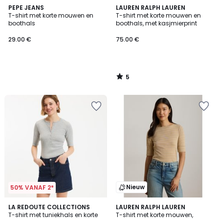
5
PEPE JEANS
LAUREN RALPH LAUREN
/
T-shirt met korte mouwen en
T-shirt met korte mouwen en
5
boothals
boothals, met kasjmierprint
29.00 €
75.00 €
5
/
5
Nieuw
50% VANAF 2*
5
3
LA REDOUTE COLLECTIONS
LAUREN RALPH LAUREN
/
T-shirt met tuniekhals en korte
T-shirt met korte mouwen,
Kleuren