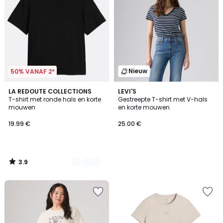
Nieuw
50% VANAF 2*
3.9
3
LA REDOUTE COLLECTIONS
LEVI'S
/ 5
T-shirt met ronde hals en korte
Gestreepte T-shirt met V-hals
Kleuren
mouwen
en korte mouwen
19.99 €
25.00 €
3.9
/
5