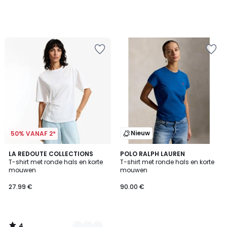
Nieuw
50% VANAF 2*
4
2
LA REDOUTE COLLECTIONS
POLO RALPH LAUREN
/
T-shirt met ronde hals en korte
T-shirt met ronde hals en korte
Kleuren
5
mouwen
mouwen
27.99 €
90.00 €
4