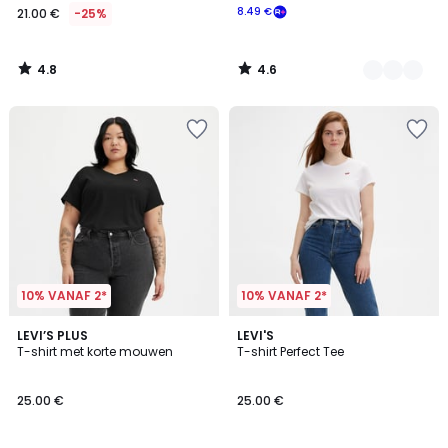
8.49 €
21.00 €
-25%
4.8
4.6
/
/
5
5
10% VANAF 2*
10% VANAF 2*
4.7
4.6
2
LEVI’S PLUS
2
LEVI'S
/ 5
/ 5
T-shirt met korte mouwen
T-shirt Perfect Tee
Kleuren
Kleuren
25.00 €
25.00 €