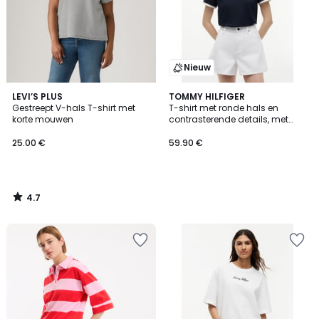
Nieuw
4.7
LEVI’S PLUS
TOMMY HILFIGER
/ 5
Gestreept V-hals T-shirt met
T-shirt met ronde hals en
korte mouwen
contrasterende details, met
logo
25.00 €
59.90 €
4.7
/
5