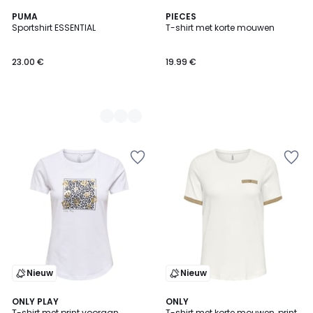
2
PUMA
PIECES
Sportshirt ESSENTIAL
T-shirt met korte mouwen
Kleuren
23.00 €
19.99 €
Nieuw
Nieuw
2
ONLY PLAY
2
ONLY
T-shirt met print vooraan
T-shirt met korte mouwen, print