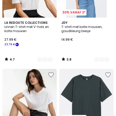
30% VANAF 2*
4.7
3.8
2
LA REDOUTE COLLECTIONS
4
JDY
/ 5
/ 5
Linnen T-shirt met V-hals en
T-shirt met korte mouwen,
Kleuren
Kleuren
korte mouwen
goudkleurig biesje
27.99 €
14.99 €
23.79 €
4.7
3.8
/
/
5
5