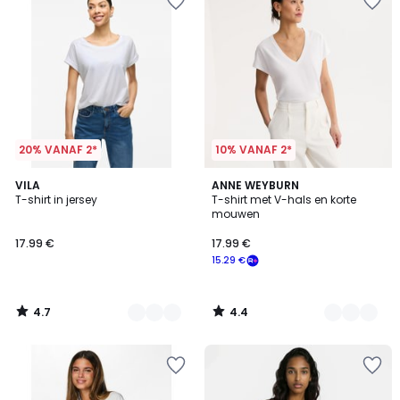
20% VANAF 2*
10% VANAF 2*
4.7
4.4
4
VILA
3
ANNE WEYBURN
/ 5
/ 5
T-shirt in jersey
T-shirt met V-hals en korte
Kleuren
Kleuren
mouwen
17.99 €
17.99 €
15.29 €
4.7
4.4
/
/
5
5