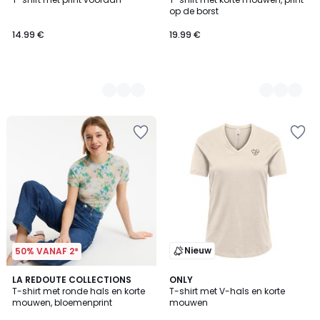
Kleuren
Kleuren
op de borst
14.99 €
19.99 €
Nieuw
50% VANAF 2*
4.5
LA REDOUTE COLLECTIONS
3
ONLY
/ 5
T-shirt met ronde hals en korte
T-shirt met V-hals en korte
Kleuren
mouwen, bloemenprint
mouwen