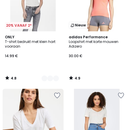
Nieuw
20% VANAF 2*
4.8
4.9
5
ONLY
adidas Performance
/ 5
/ 5
T-shirt bedrukt met klein hart
Loopshirt met korte mouwen
Kleuren
vooraan
Adizero
14.99 €
30.00 €
4.8
4.9
/
/
5
5