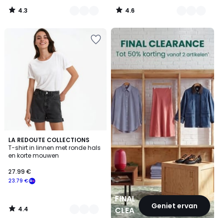
4.3
4.6
/
/
5
5
FINAL
CLEARANCE
4.4
3
LA REDOUTE COLLECTIONS
/ 5
T-shirt in linnen met ronde hals
Kleuren
en korte mouwen
27.99 €
23.79 €
FINAL
Geniet ervan
4.4
CLEARANCE
/