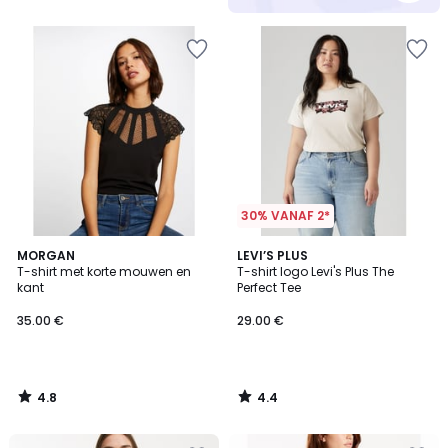
5
30% VANAF 2*
4.8
4.4
MORGAN
LEVI’S PLUS
/ 5
/ 5
T-shirt met korte mouwen en
T-shirt logo Levi's Plus The
kant
Perfect Tee
35.00 €
29.00 €
4.8
4.4
/
/
5
5