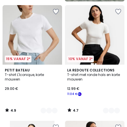
5
15% VANAF 2*
10% VANAF 2*
4.9
4.7
3
PETIT BATEAU
4
LA REDOUTE COLLECTIONS
/ 5
/ 5
T-shirt L'Iconique, korte
T-shirt met ronde hals en korte
Kleuren
Kleuren
mouwen
mouwen
29.00 €
12.99 €
11.04 €
4.9
4.7
/
/
5
5