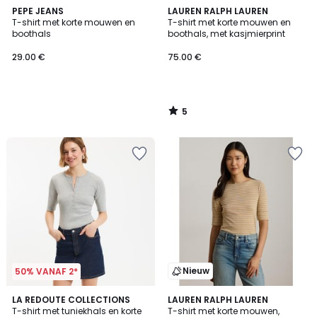
5
PEPE JEANS
LAUREN RALPH LAUREN
/
T-shirt met korte mouwen en
T-shirt met korte mouwen en
5
boothals
boothals, met kasjmierprint
29.00 €
75.00 €
5
/
5
Nieuw
50% VANAF 2*
5
3
LA REDOUTE COLLECTIONS
LAUREN RALPH LAUREN
/
T-shirt met tuniekhals en korte
T-shirt met korte mouwen,
Kleuren