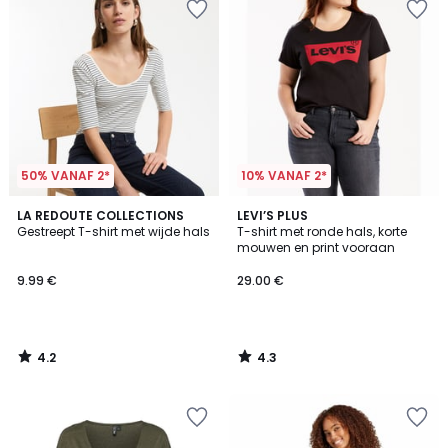
50% VANAF 2*
10% VANAF 2*
4.2
4.3
LA REDOUTE COLLECTIONS
LEVI’S PLUS
/ 5
/ 5
Gestreept T-shirt met wijde hals
T-shirt met ronde hals, korte
mouwen en print vooraan
9.99 €
29.00 €
4.2
4.3
/
/
5
5