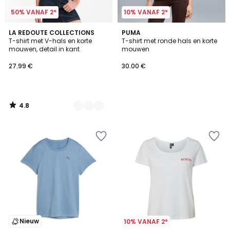
50% VANAF 2*
10% VANAF 2*
4.8
2
LA REDOUTE COLLECTIONS
PUMA
/ 5
T-shirt met V-hals en korte
T-shirt met ronde hals en korte
Kleuren
mouwen, detail in kant
mouwen
27.99 €
30.00 €
4.8
/
5
Nieuw
10% VANAF 2*