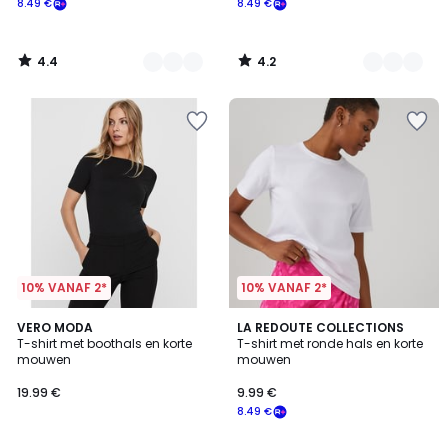
8.49 €
8.49 €
Schrijf
je
in
4.4
4.2
voor
/
/
5
5
ons
programma
om
in
plaats
daarvan
te
betalen
8.49
€.
10% VANAF 2*
10% VANAF 2*
4.3
4.6
3
VERO MODA
4
LA REDOUTE COLLECTIONS
/ 5
/ 5
T-shirt met boothals en korte
T-shirt met ronde hals en korte
Kleuren
Kleuren
mouwen
mouwen
19.99 €
9.99 €
8.49 €