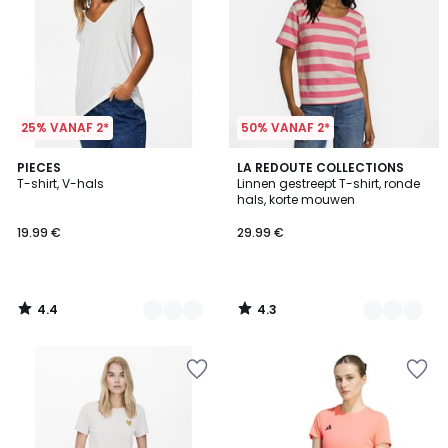
25% VANAF 2*
50% VANAF 2*
4.4
4.3
4
PIECES
2
LA REDOUTE COLLECTIONS
/ 5
/ 5
T-shirt, V-hals
Linnen gestreept T-shirt, ronde
Kleuren
Kleuren
hals, korte mouwen
19.99 €
29.99 €
4.4
4.3
/
/
5
5