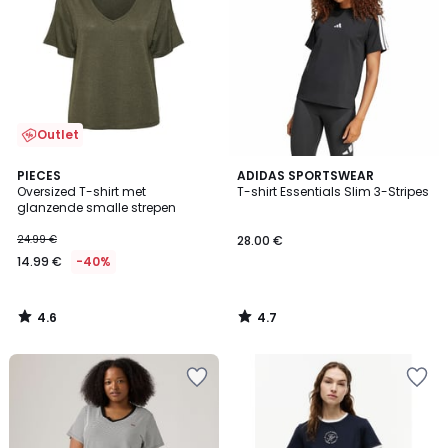
Outlet
4.6
4.7
PIECES
ADIDAS SPORTSWEAR
/ 5
/ 5
Oversized T-shirt met
T-shirt Essentials Slim 3-Stripes
glanzende smalle strepen
24.99 €
28.00 €
14.99 €
-40%
4.6
4.7
/
/
5
5