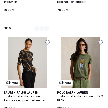
5
mouwen
boothals en strepen
19.99 €
75.00 €
5
/
5
Nieuw
Nieuw
5
LAUREN RALPH LAUREN
POLO RALPH LAUREN
/
T-shirt met korte mouwen,
T-shirt met korte mouwen, POLO
5
boothals en print met riemen
BEAR