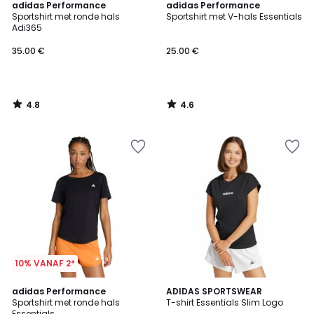
4.8
4.6
adidas Performance
adidas Performance
/ 5
/ 5
Sportshirt met ronde hals
Sportshirt met V-hals Essentials
Adi365
35.00 €
25.00 €
4.8
4.6
/
/
5
5
10% VANAF 2*
4.7
4.8
adidas Performance
ADIDAS SPORTSWEAR
/ 5
/ 5
Sportshirt met ronde hals
T-shirt Essentials Slim Logo
Essentials