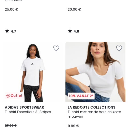
25.00 €
20.00 €
4.7
4.8
/
/
5
5
Outlet
10% VANAF 2*
4.8
4.6
ADIDAS SPORTSWEAR
2
LA REDOUTE COLLECTIONS
/ 5
/ 5
T-shirt Essentials 3-Stripes
T-shirt met ronde hals en korte
Kleuren
mouwen
28.00 €
9.99 €