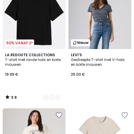
Nieuw
50% VANAF 2*
3.9
3
LA REDOUTE COLLECTIONS
LEVI'S
/ 5
T-shirt met ronde hals en korte
Gestreepte T-shirt met V-hals
Kleuren
mouwen
en korte mouwen
19.99 €
25.00 €
3.9
/
5