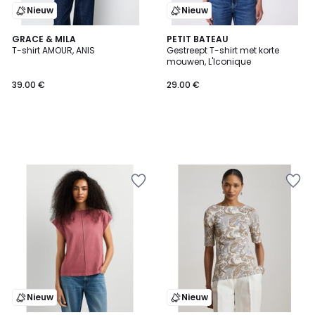
Nieuw
Nieuw
GRACE & MILA
PETIT BATEAU
T-shirt AMOUR, ANIS
Gestreept T-shirt met korte
mouwen, L'Iconique
39.00 €
29.00 €
Nieuw
Nieuw