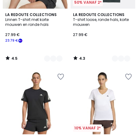
50% VANAF 2*
4.5
4.3
2
LA REDOUTE COLLECTIONS
3
LA REDOUTE COLLECTIONS
/ 5
/ 5
Linnen T-shirt met korte
T-shirt loose, ronde hals, korte
Kleuren
Kleuren
mouwen en ronde hals
mouwen
27.99 €
27.99 €
23.79 €
4.5
4.3
/
/
5
5
10% VANAF 2*