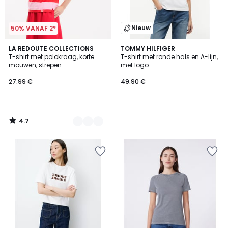
Nieuw
50% VANAF 2*
4.7
2
LA REDOUTE COLLECTIONS
TOMMY HILFIGER
/ 5
T-shirt met polokraag, korte
T-shirt met ronde hals en A-lijn,
Kleuren
mouwen, strepen
met logo
27.99 €
49.90 €
4.7
/
5