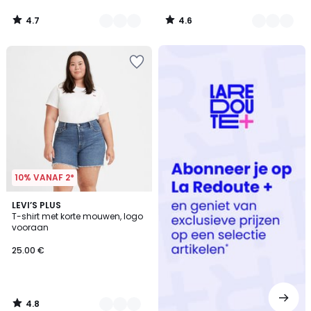
4.7
4.6
/
/
5
5
Redoute
+
10% VANAF 2*
4.8
2
LEVI’S PLUS
/ 5
T-shirt met korte mouwen, logo
Kleuren
vooraan
25.00 €
4.8
/