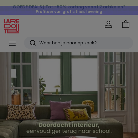
Profiteer van gratis thuis levering
op al de Mode & Home aankopen
Naar
het
La
winke
Redoute
Menu
Zoeken
Laatst
Back
to
bekeken
school
artikelen