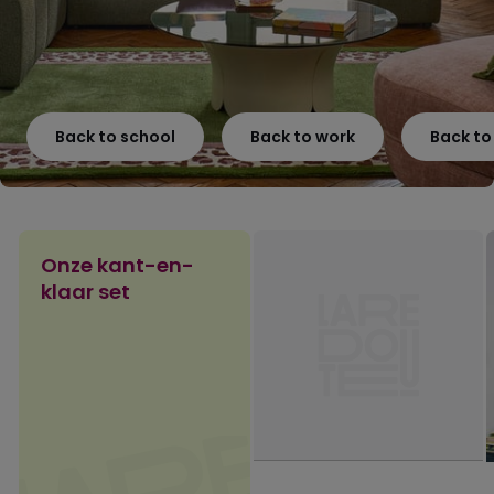
Back to school
Back to work
Back t
Onze kant-en-
klaar set