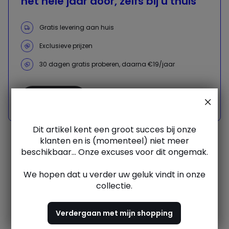
het hele jaar door, zelfs bij u thuis
Gratis levering aan huis
Exclusieve prijzen
30 dagen gratis proberen, daarna €19/jaar
Ontdek nu
Dit artikel kent een groot succes bij onze
klanten en is (momenteel) niet meer
beschikbaar... Onze excuses voor dit ongemak.
Meubels, linnengoed,
We hopen dat u verder uw geluk vindt in onze
decoratie, mode
collectie.
Verdergaan met mijn shopping
Bij La Redoute hebben we een eenvoudige overtuiging:
jouw dagelijks leven verdient meer comfort, meer stijl