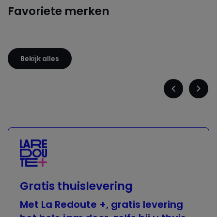
Favoriete merken
Sloggi
Adidas
Bekijk alles
Précédent
Suiva
-
-
défiler
défile
à
à
gauche
droit
Gratis thuislevering
Met La Redoute +, gratis levering