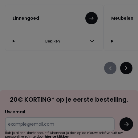
Linnengoed
Meubelen
Bekijken
Précédent
Suiva
-
-
défiler
défile
à
à
Op
gauche
droit
20€ KORTING* op je eerste bestelling.
zoek
naar
Uw email
inspiratie
OK
en
!
verrassingen?
Heb je al een klantaccount? Abonneer je dan op de nieuwsbrief vanuit uw
persoonlijke ruimte door
hier te klikken