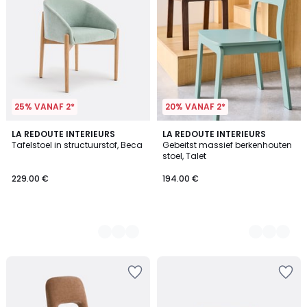
25% VANAF 2*
20% VANAF 2*
2
LA REDOUTE INTERIEURS
3
LA REDOUTE INTERIEURS
Tafelstoel in structuurstof, Beca
Gebeitst massief berkenhouten
Kleuren
Kleuren
stoel, Talet
229.00 €
194.00 €