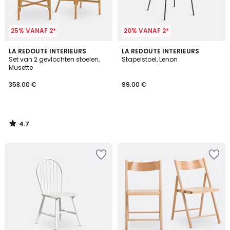
25% VANAF 2*
20% VANAF 2*
4.7
LA REDOUTE INTERIEURS
LA REDOUTE INTERIEURS
/ 5
Set van 2 gevlochten stoelen,
Stapelstoel, Lenon
Musette
358.00 €
99.00 €
4.7
/
5