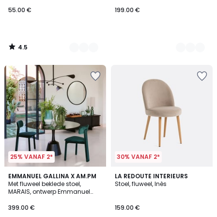
55.00 €
199.00 €
4.5
/
5
25% VANAF 2*
30% VANAF 2*
5
2
EMMANUEL GALLINA X AM.PM
3
LA REDOUTE INTERIEURS
/
Met fluweel beklede stoel,
Stoel, fluweel, Inès
Kleuren
Kleuren
5
MARAIS, ontwerp Emmanuel
Gallina
399.00 €
159.00 €