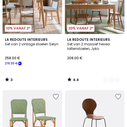
10% VANAF 2*
20% VANAF 2*
3
4.4
LA REDOUTE INTERIEURS
3
LA REDOUTE INTERIEURS
/
/ 5
Set van 2 vintage stoelen Selyn
Set van 2 massief hevea
Kleuren
5
lattenstoelen, Jyko
258.00 €
208.00 €
219.30 €
3
4.4
/
/
5
5