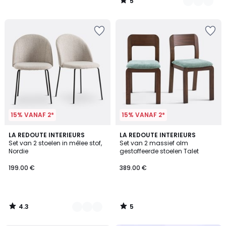
5
/
5
15% VANAF 2*
15% VANAF 2*
4.3
5
3
LA REDOUTE INTERIEURS
LA REDOUTE INTERIEURS
/ 5
/
Set van 2 stoelen in mêlee stof,
Set van 2 massief olm
Kleuren
5
Nordie
gestoffeerde stoelen Talet
199.00 €
389.00 €
4.3
5
/
/
5
5