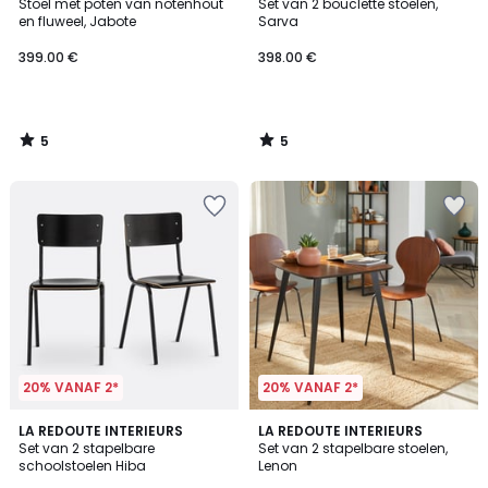
/
/
Stoel met poten van notenhout
Set van 2 bouclette stoelen,
5
5
en fluweel, Jabote
Sarva
399.00 €
398.00 €
5
5
/
/
5
5
20% VANAF 2*
20% VANAF 2*
4.6
4.4
LA REDOUTE INTERIEURS
LA REDOUTE INTERIEURS
/ 5
/ 5
Set van 2 stapelbare
Set van 2 stapelbare stoelen,
schoolstoelen Hiba
Lenon