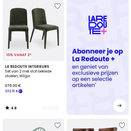
Redoute
+
10% VANAF 2*
4.8
3
LA REDOUTE INTERIEURS
/ 5
Set van 2 met stof beklede
Kleuren
stoelen, Wilga
379.00 €
322.15 €
4.8
/
5