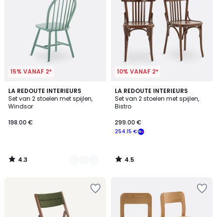
15% VANAF 2*
10% VANAF 2*
4.3
4.5
4
LA REDOUTE INTERIEURS
LA REDOUTE INTERIEURS
/ 5
/ 5
Set van 2 stoelen met spijlen,
Set van 2 stoelen met spijlen,
Kleuren
Windsor
Bistro
198.00 €
299.00 €
254.15 €
4.3
4.5
/
/
5
5