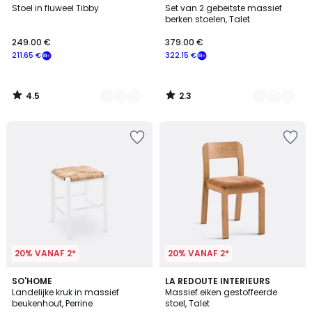
/ 5
/ 5
Stoel in fluweel Tibby
Set van 2 gebeitste massief
Kleuren
Kleuren
berken stoelen, Talet
249.00 €
379.00 €
211.65 €
322.15 €
4.5
2.3
/
/
5
5
20% VANAF 2*
20% VANAF 2*
4.5
4
SO'HOME
2
LA REDOUTE INTERIEURS
/ 5
Landelijke kruk in massief
Massief eiken gestoffeerde
Kleuren
Kleuren
beukenhout, Perrine
stoel, Talet