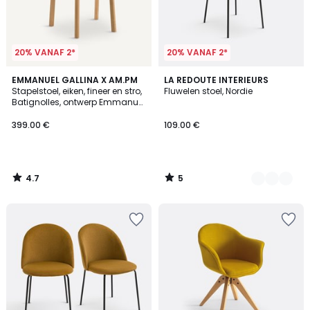
20% VANAF 2*
20% VANAF 2*
4.7
5
EMMANUEL GALLINA X AM.PM
2
LA REDOUTE INTERIEURS
/ 5
/
Stapelstoel, eiken, fineer en stro,
Fluwelen stoel, Nordie
Kleuren
5
Batignolles, ontwerp Emmanuel
Gallina
399.00 €
109.00 €
4.7
5
/
/
5
5