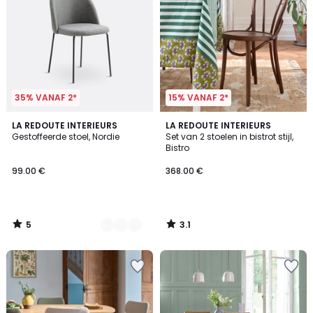
35% VANAF 2*
15% VANAF 2*
5
3.1
2
LA REDOUTE INTERIEURS
LA REDOUTE INTERIEURS
/
/
Gestoffeerde stoel, Nordie
Set van 2 stoelen in bistrot stijl,
Kleuren
5
5
Bistro
99.00 €
368.00 €
5
3.1
/
/
5
5