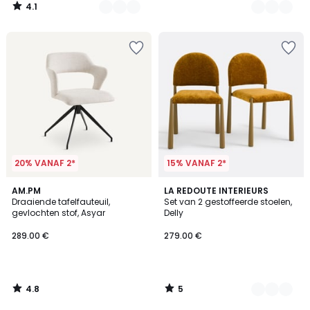
4.1
/
5
20% VANAF 2*
15% VANAF 2*
4.8
5
AM.PM
2
LA REDOUTE INTERIEURS
/ 5
/
Draaiende tafelfauteuil,
Set van 2 gestoffeerde stoelen,
Kleuren
5
gevlochten stof, Asyar
Delly
289.00 €
279.00 €
4.8
5
/
/
5
5