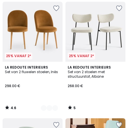
25% VANAF 2*
25% VANAF 2*
4.6
5
3
LA REDOUTE INTERIEURS
LA REDOUTE INTERIEURS
/ 5
/
Set van 2 fluwelen stoelen, Inès
Set van 2 stoelen met
Kleuren
5
structuurstof, Albane
298.00 €
268.00 €
4.6
5
/
/
5
5