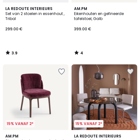
3.9
4
LA REDOUTE INTERIEURS
AM.PM
/ 5
/
Set van 2 stoelen in essenhout ,
Eikenhouten en gefineerde
5
Tribal
tafelstoel, Galb
299.00 €
399.00 €
3.9
4
/
/
5
5
15% VANAF 2*
15% VANAF 2*
5
5
AM.PM
LA REDOUTE INTERIEURS