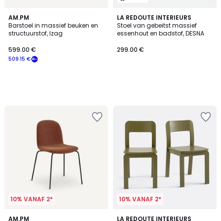
AM.PM
LA REDOUTE INTERIEURS
Barstoel in massief beuken en
Stoel van gebeitst massief
structuurstof, Izag
essenhout en badstof, DESNA
599.00 €
299.00 €
509.15 €
10% VANAF 2*
10% VANAF 2*
4.5
2.3
6
AM.PM
3
LA REDOUTE INTERIEURS