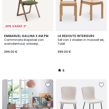
20% VANAF 2*
5
EMMANUEL GALLINA X AM.PM
LA REDOUTE INTERIEURS
/
Camminata klapstoel van
Set van 2 stoelen in massief eik,
5
walnotenhout, ontwerp
Talet
Emmanuel Gallina
299.00 €
399.00 €
5
/
5