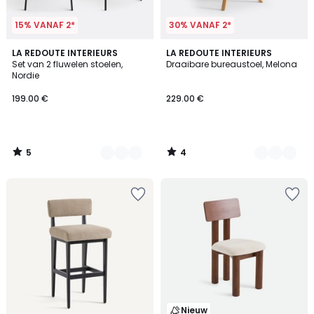
15% VANAF 2*
30% VANAF 2*
5
4
2
LA REDOUTE INTERIEURS
2
LA REDOUTE INTERIEURS
/
/
Set van 2 fluwelen stoelen,
Draaibare bureaustoel, Melona
Kleuren
Kleuren
5
5
Nordie
199.00 €
229.00 €
5
4
/
/
5
5
Nieuw