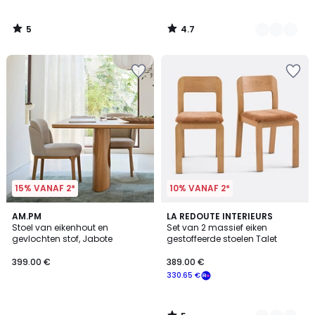
5
4.7
/
/
5
5
15% VANAF 2*
10% VANAF 2*
5
AM.PM
2
LA REDOUTE INTERIEURS
/
Stoel van eikenhout en
Set van 2 massief eiken
Kleuren
5
gevlochten stof, Jabote
gestoffeerde stoelen Talet
399.00 €
389.00 €
330.65 €