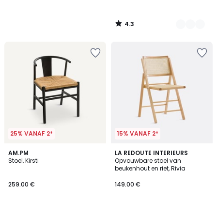
4.3
/
5
25% VANAF 2*
15% VANAF 2*
4.1
2
AM.PM
2
LA REDOUTE INTERIEURS
/ 5
Stoel, Kirsti
Opvouwbare stoel van
Kleuren
Kleuren
beukenhout en riet, Rivia
259.00 €
149.00 €