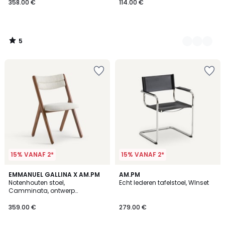
358.00 €
114.00 €
5
/
5
15% VANAF 2*
15% VANAF 2*
5
4.7
EMMANUEL GALLINA X AM.PM
2
AM.PM
/
/ 5
Notenhouten stoel,
Echt lederen tafelstoel, WInset
Kleuren
5
Camminata, ontwerp
Emmanuel Gallina
359.00 €
279.00 €