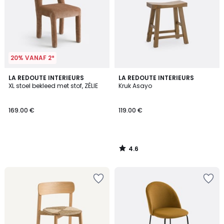
20% VANAF 2*
4.6
LA REDOUTE INTERIEURS
LA REDOUTE INTERIEURS
/ 5
XL stoel bekleed met stof, ZÉLIE
Kruk Asayo
169.00 €
119.00 €
4.6
/
5