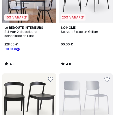
10% VANAF 2*
20% VANAF 2*
4.9
4.8
LA REDOUTE INTERIEURS
SO'HOME
/ 5
/ 5
Set van 2 stapelbare
Set van 2 stoelen Gillian
schoolstoelen Hiba
228.00 €
99.00 €
193.80 €
4.9
4.8
/
/
5
5