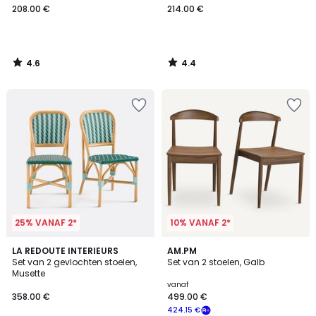
208.00 €
214.00 €
4.6
4.4
/
/
5
5
25% VANAF 2*
10% VANAF 2*
4.3
LA REDOUTE INTERIEURS
2
AM.PM
/ 5
Set van 2 gevlochten stoelen,
Set van 2 stoelen, Galb
Kleuren
Musette
vanaf
358.00 €
499.00 €
424.15 €