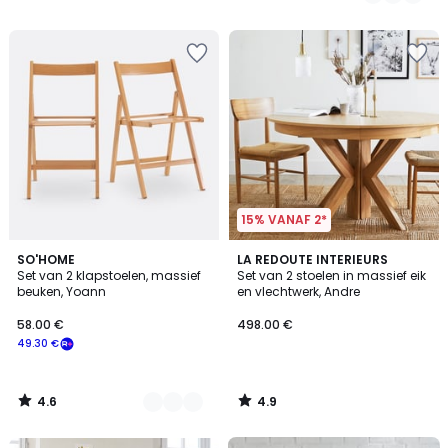
/
/
5
5
15% VANAF 2*
4.6
4.9
2
SO'HOME
LA REDOUTE INTERIEURS
/ 5
/ 5
Set van 2 klapstoelen, massief
Set van 2 stoelen in massief eik
Kleuren
beuken, Yoann
en vlechtwerk, Andre
58.00 €
498.00 €
49.30 €
4.6
4.9
/
/
5
5
FINAL