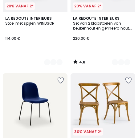
20% VANAF 2*
20% VANAF 2*
4.8
4
LA REDOUTE INTERIEURS
2
LA REDOUTE INTERIEURS
/ 5
Stoel met spijlen, WINDSOR
Set van 2 klapstoelen van
Kleuren
Kleuren
beukenhout en gefineerd hout,
Panni
114.00 €
220.00 €
4.8
/
5
30% VANAF 2*