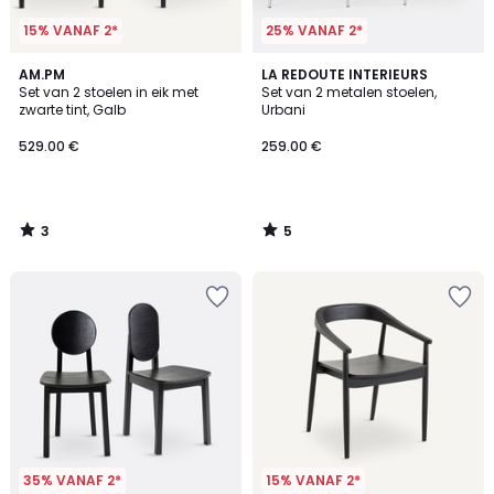
15% VANAF 2*
25% VANAF 2*
3
5
AM.PM
LA REDOUTE INTERIEURS
/
/
Set van 2 stoelen in eik met
Set van 2 metalen stoelen,
5
5
zwarte tint, Galb
Urbani
529.00 €
259.00 €
3
5
/
/
5
5
35% VANAF 2*
15% VANAF 2*