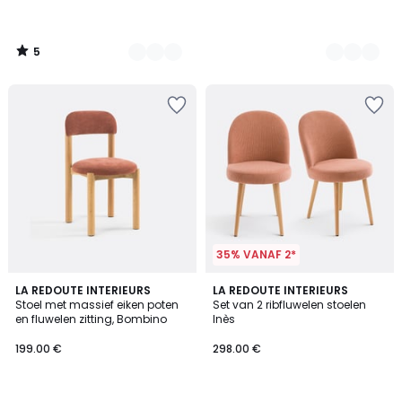
5
/
5
35% VANAF 2*
3.5
LA REDOUTE INTERIEURS
LA REDOUTE INTERIEURS
/ 5
Stoel met massief eiken poten
Set van 2 ribfluwelen stoelen
en fluwelen zitting, Bombino
Inès
199.00 €
298.00 €