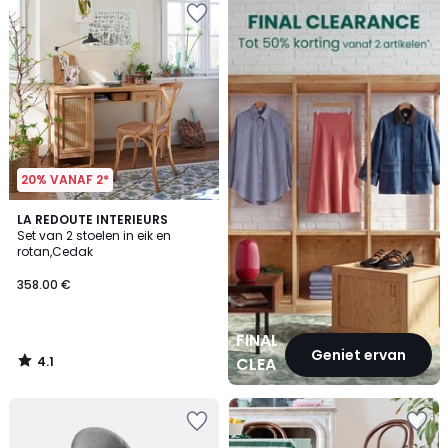
CLEARANCE
20% VANAF 2*
4.1
LA REDOUTE INTERIEURS
/ 5
Set van 2 stoelen in eik en
rotan,Cedak
358.00 €
FINAL
Geniet ervan
4.1
CLEARANCE
/
5