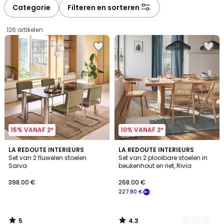
à
à
Categorie
Filteren en sorteren
gauche
droite
126 artikelen
15% VANAF 2*
10% VANAF 2*
5
4.3
LA REDOUTE INTERIEURS
2
LA REDOUTE INTERIEURS
/
/ 5
Set van 2 fluwelen stoelen
Set van 2 plooibare stoelen in
Kleuren
5
Sarva
beukenhout en riet, Rivia
398.00
398.00 €
268.00 €
€.
227.80 €
5
4.3