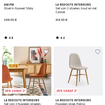
4.5
4.2
AM.PM
LA REDOUTE INTERIEURS
/ 5
/ 5
Stoel in fluweel Tibby
Set van 2 stoelen, hout en riet
Cedak
249.00 €
314.00 €
4.5
4.2
/
/
5
5
25% VANAF 2*
25% VANAF 2*
4.5
5
3
LA REDOUTE INTERIEURS
3
LA REDOUTE INTERIEURS
/ 5
/
Set van 2 fluwelen stoelen,
Fluwelen stoel, Polina