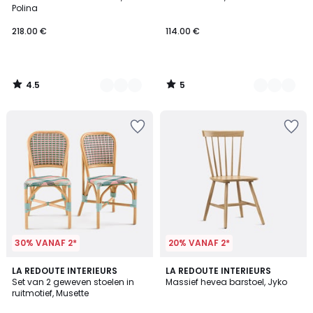
Kleuren
Kleuren
5
Polina
218.00 €
114.00 €
4.5
5
/
/
5
5
30% VANAF 2*
20% VANAF 2*
5
LA REDOUTE INTERIEURS
3
LA REDOUTE INTERIEURS
/
Set van 2 geweven stoelen in
Massief hevea barstoel, Jyko
Kleuren
5
ruitmotief, Musette