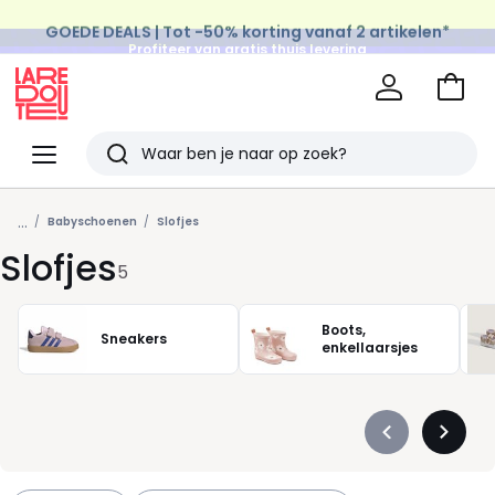
GOEDE DEALS | Tot -50% korting vanaf 2 artikelen*
Profiteer van gratis thuis levering
op al de Mode & Home aankopen
Naar
het
La
winke
Redoute
Menu
Zoeken
Laatst
...
bekeken
Babyschoenen
Slofjes
Slofjes
artikelen
5
Boots,
Sneakers
enkellaarsjes
Précédent
Suivan
-
-
défiler
défiler