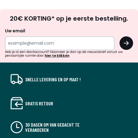
Op
20€ KORTING* op je eerste bestelling.
zoek
naar
Uw email
inspiratie
OK
en
!
verrassingen?
Heb je al een klantaccount? Abonneer je dan op de nieuwsbrief vanuit uw
persoonlijke ruimte door
hier te klikken
SNELLE LEVERING EN OP MAAT !
GRATIS RETOUR
30 DAGEN OM VAN GEDACHT TE
VERANDEREN