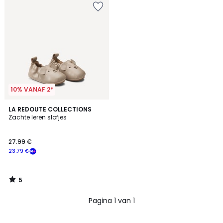
10% VANAF 2*
5
LA REDOUTE COLLECTIONS
/
Zachte leren slofjes
5
27.99 €
23.79 €
5
/
5
Pagina 1 van 1