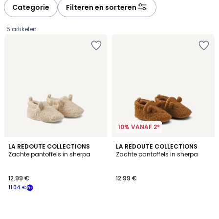
à
à
Categorie
Filteren en sorteren
gauche
droite
5 artikelen
10% VANAF 2*
LA REDOUTE COLLECTIONS
LA REDOUTE COLLECTIONS
Zachte pantoffels in sherpa
Zachte pantoffels in sherpa
12.99
12.99 €
12.99 €
€
11.04 €
Schrijf
je
in