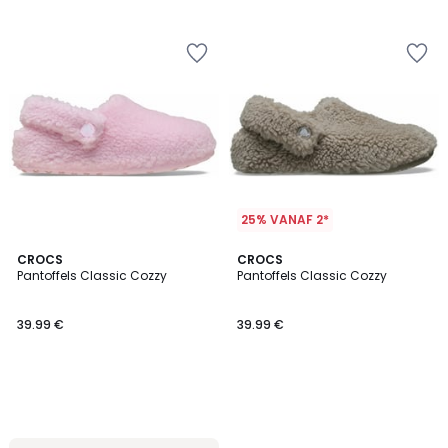
voor
ons
programma
om
in
plaats
daarvan
te
betalen
11.04
€.
25% VANAF 2*
CROCS
CROCS
Pantoffels Classic Cozzy
Pantoffels Classic Cozzy
39.99 €
39.99 €