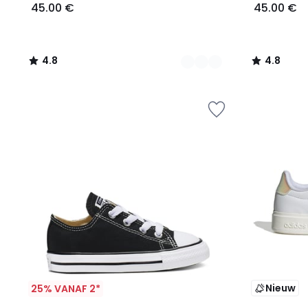
45.00 €
45.00 €
4.8
4.8
/
/
5
5
Nieuw
25% VANAF 2*