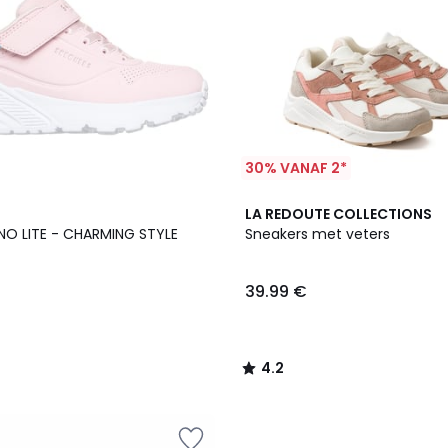
30% VANAF 2*
4.2
LA REDOUTE COLLECTIONS
/ 5
NO LITE - CHARMING STYLE
Sneakers met veters
39.99 €
4.2
/
5