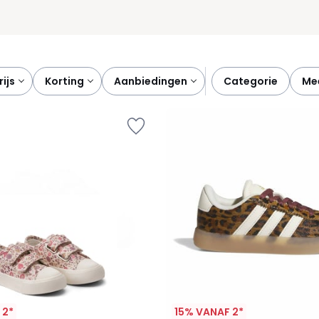
prijs
korting
aanbiedingen
categorie
m
 2*
15% VANAF 2*