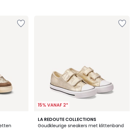
15% VANAF 2*
3
LA REDOUTE COLLECTIONS
/
etten
Goudkleurige sneakers met klittenband
5