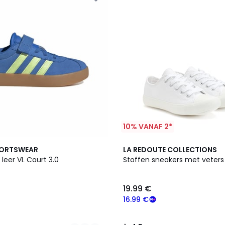
10% VANAF 2*
4.5
PORTSWEAR
LA REDOUTE COLLECTIONS
/ 5
 leer VL Court 3.0
Stoffen sneakers met veters
19.99 €
16.99 €