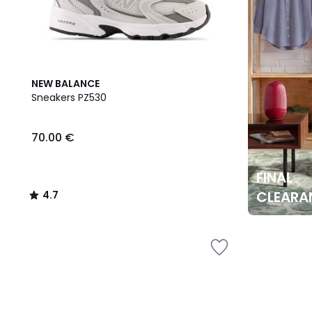
4.7
NEW BALANCE
/ 5
Sneakers PZ530
70.00 €
FINAL
CLEARA
4.7
/
5