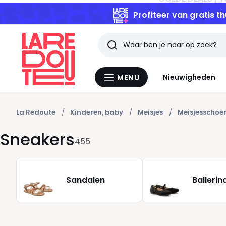
Profiteer van gratis th
Zoeken
Laatst
Nieuwigheden
MENU
Menu
bekeken
La
Redoute
artikelen
La Redoute
Kinderen, baby
Meisjes
Meisjesschoe
Sneakers
455
Sandalen
Ballerin