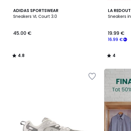
4.8
4
ADIDAS SPORTSWEAR
LA REDOUT
/ 5
/
Sneakers VL Court 3.0
Sneakers in
5
45.00
45.00 €
19.99 €
€.
16.99 €
4.8
4
/
/
5
5
FINAL
CLEARANCE