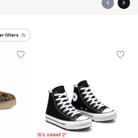
Précédent
Suivan
-
-
défiler
défiler
à
à
gauche
droite
eer filters
15% VANAF 2*