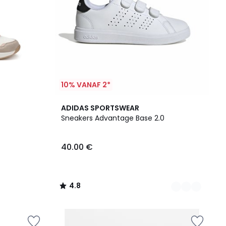
10% VANAF 2*
3
4.8
ADIDAS SPORTSWEAR
Kleuren
/ 5
Sneakers Advantage Base 2.0
40.00 €
4.8
/
5