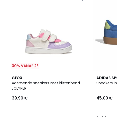
30% VANAF 2*
4
4.9
GEOX
ADIDAS S
Kleuren
/ 5
Ademende sneakers met klittenband
Sneakers in
ECLYPER
39.90 €
45.00 €