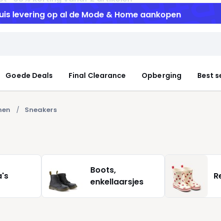
uis levering
op al de Mode & Home aankopen
Goede Deals
Final Clearance
Opberging
Best s
nen
Sneakers
Boots,
a's
R
enkellaarsjes