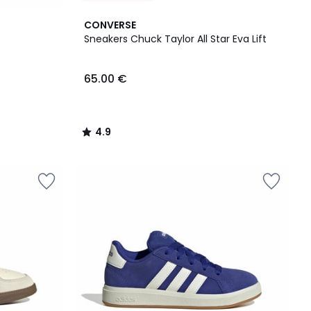
4.9
CONVERSE
/ 5
Sneakers Chuck Taylor All Star Eva Lift
65.00 €
4.9
/
5