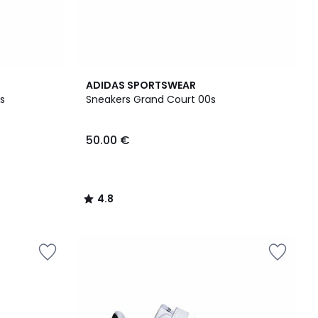
4.8
ADIDAS SPORTSWEAR
/ 5
s
Sneakers Grand Court 00s
50.00 €
4.8
/
5