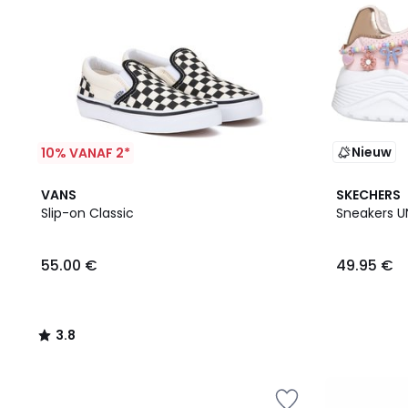
Nieuw
10% VANAF 2*
3.8
VANS
SKECHERS
/ 5
Slip-on Classic
Sneakers U
55.00 €
49.95 €
3.8
/
5