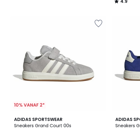
4.9
/
5
10% VANAF 2*
4
4.8
3
4.8
ADIDAS SPORTSWEAR
ADIDAS S
Kleuren
/ 5
Kleuren
/ 5
Sneakers Grand Court 00s
Sneakers G