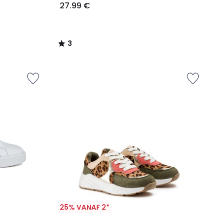
27.99 €
3
/
5
25% VANAF 2*