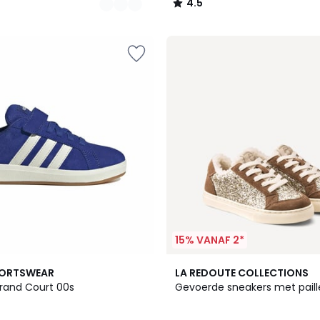
4.5
/
5
15% VANAF 2*
PORTSWEAR
LA REDOUTE COLLECTIONS
rand Court 00s
Gevoerde sneakers met paill