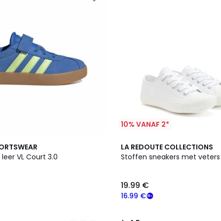
10% VANAF 2*
4.5
PORTSWEAR
LA REDOUTE COLLECTIONS
/ 5
 leer VL Court 3.0
Stoffen sneakers met veters
19.99 €
16.99 €