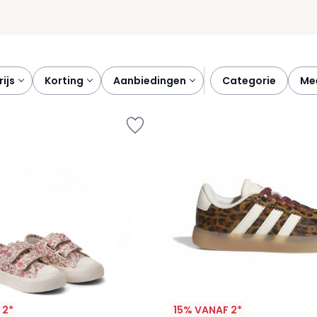
prijs
korting
aanbiedingen
categorie
m
 2*
15% VANAF 2*