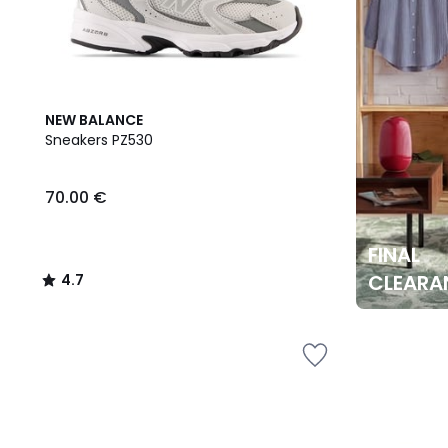
4.7
NEW BALANCE
/ 5
Sneakers PZ530
70.00 €
FINAL
CLEARA
4.7
/
5