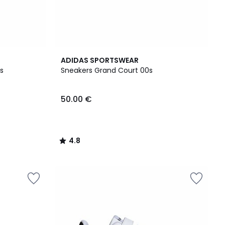
4.8
ADIDAS SPORTSWEAR
/ 5
s
Sneakers Grand Court 00s
50.00 €
4.8
/
5