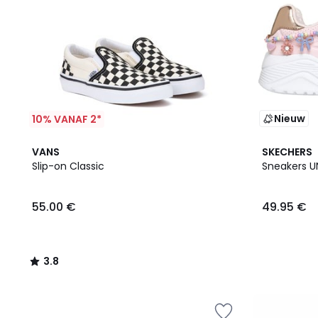
Nieuw
10% VANAF 2*
3.8
VANS
SKECHERS
/ 5
Slip-on Classic
Sneakers U
55.00 €
49.95 €
3.8
/
5