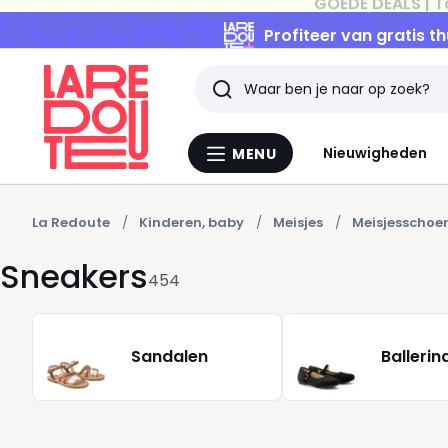
Profiteer van gratis th
Zoeken
Laatst
Nieuwigheden
MENU
Menu
bekeken
La
Redoute
artikelen
La Redoute
Kinderen, baby
Meisjes
Meisjesschoe
Sneakers
454
Sandalen
Ballerin