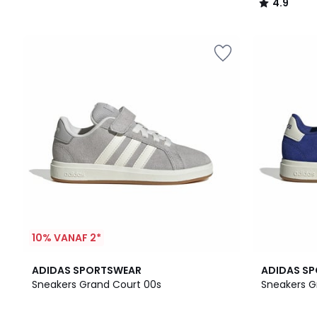
4.9
/
5
10% VANAF 2*
4
4.8
3
4.8
ADIDAS SPORTSWEAR
ADIDAS S
Kleuren
/ 5
Kleuren
/ 5
Sneakers Grand Court 00s
Sneakers G