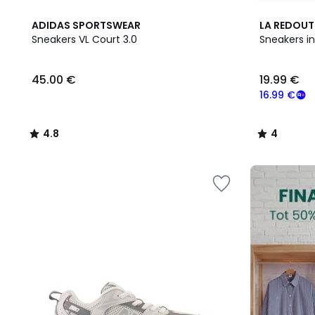
4.8
4
ADIDAS SPORTSWEAR
LA REDOUT
/ 5
/
Sneakers VL Court 3.0
Sneakers in
5
45.00
45.00 €
19.99 €
€.
16.99 €
4.8
4
/
/
5
5
FINAL
CLEARANCE