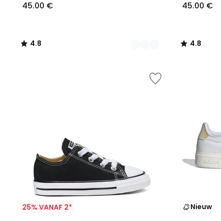
45.00 €
45.00 €
4.8
4.8
/
/
5
5
Nieuw
25% VANAF 2*