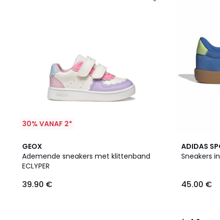
30% VANAF 2*
4
4.9
GEOX
ADIDAS S
Kleuren
/ 5
Ademende sneakers met klittenband
Sneakers in
ECLYPER
39.90 €
45.00 €