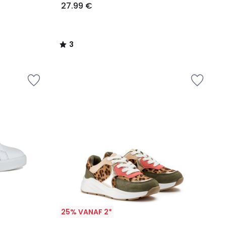
27.99 €
3
/
5
25% VANAF 2*