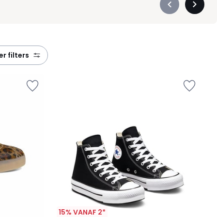
Précédent
Suivan
-
-
défiler
défiler
à
à
gauche
droite
eer filters
15% VANAF 2*