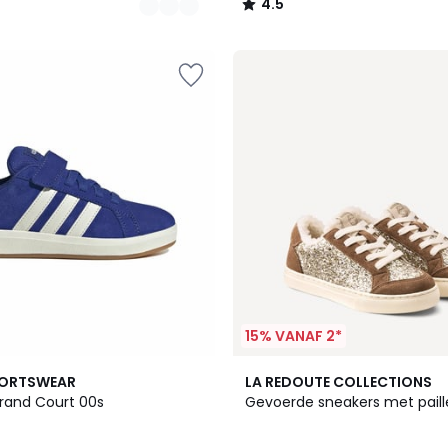
4.5
/
5
15% VANAF 2*
PORTSWEAR
LA REDOUTE COLLECTIONS
rand Court 00s
Gevoerde sneakers met paill