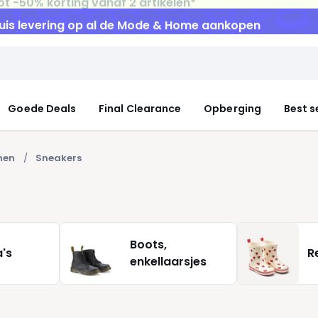
uis levering
op al de Mode & Home aankopen
Goede Deals
Final Clearance
Opberging
Best s
nen
Sneakers
Boots,
a's
R
enkellaarsjes