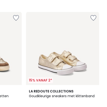
15% VANAF 2*
3
LA REDOUTE COLLECTIONS
/
etten
Goudkleurige sneakers met klittenband
5