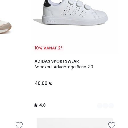
10% VANAF 2*
3
4.8
ADIDAS SPORTSWEAR
Kleuren
/ 5
Sneakers Advantage Base 2.0
40.00 €
4.8
/
5