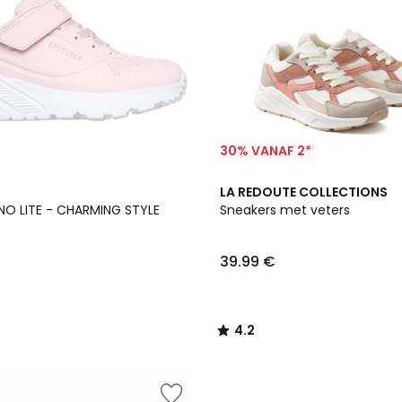
30% VANAF 2*
4.2
LA REDOUTE COLLECTIONS
/ 5
NO LITE - CHARMING STYLE
Sneakers met veters
39.99 €
4.2
/
5