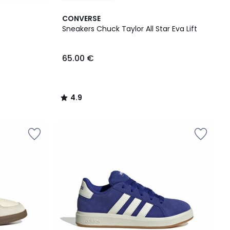
4.9
CONVERSE
/ 5
Sneakers Chuck Taylor All Star Eva Lift
65.00 €
4.9
/
5