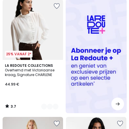
Redoute
+
25% VANAF 2*
3.7
2
LA REDOUTE COLLECTIONS
/ 5
Overhemd met Victoriaanse
Kleuren
kraag, Signature CHARLENE
44.99 €
3.7
/
5