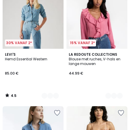
30% VANAF 2*
15% VANAF 2*
4.5
3
LEVI'S
2
LA REDOUTE COLLECTIONS
/ 5
Hemd Essential Western
Blouse met ruches, V-hals en
Kleuren
Kleuren
lange mouwen
85.00 €
44.99 €
4.5
/
5