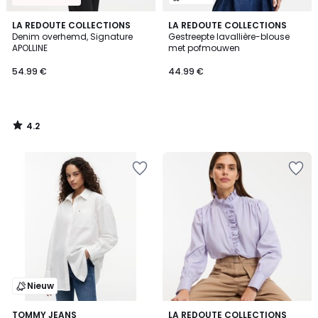
4.2
LA REDOUTE COLLECTIONS
LA REDOUTE COLLECTIONS
/ 5
Denim overhemd, Signature
Gestreepte lavallière-blouse
APOLLINE
met pofmouwen
54.99 €
44.99 €
4.2
/
5
Nieuw
3.9
TOMMY JEANS
2
LA REDOUTE COLLECTIONS