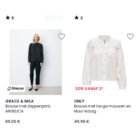
5
3
/
/
5
5
Nieuw
30% VANAF 2*
GRACE & MILA
2
ONLY
Blouse met stippenprint,
Blouse met lange mouwen en
Kleuren
ANGELICA
Mao-kraag
69.00 €
49.99 €