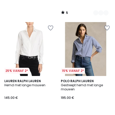
5
/
5
25% VANAF 2*
15% VANAF 2*
4.3
4.5
LAUREN RALPH LAUREN
2
POLO RALPH LAUREN
/ 5
/ 5
Hemd met lange mouwen
Gestreept hemd met lange
Kleuren
mouwen
145.00 €
195.00 €