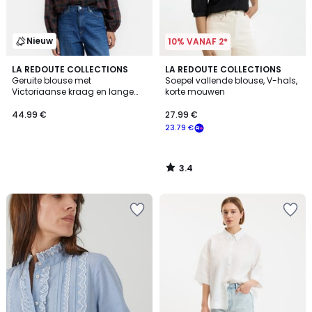
Nieuw
10% VANAF 2*
3.4
LA REDOUTE COLLECTIONS
LA REDOUTE COLLECTIONS
/ 5
Geruite blouse met
Soepel vallende blouse, V-hals,
Victoriaanse kraag en lange
korte mouwen
mouwen
44.99 €
27.99 €
23.79 €
3.4
/
5