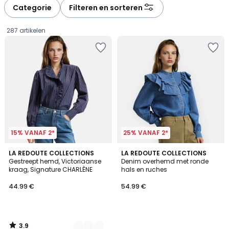
à
à
Categorie
Filteren en sorteren
gauche
droite
287 artikelen
15% VANAF 2*
25% VANAF 2*
3.9
2
LA REDOUTE COLLECTIONS
LA REDOUTE COLLECTIONS
/ 5
Gestreept hemd, Victoriaanse
Denim overhemd met ronde
Kleuren
kraag, Signature CHARLÈNE
hals en ruches
44.99
44.99 €
54.99 €
€.
3.9