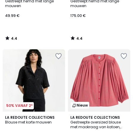
/ 5
/ 5
Gestreept hemd met lange
Gestreept hemd met lange
mouwen
mouwen
49.99 €
175.00 €
4.4
4.4
/
/
5
5
Nieuw
50% VANAF 2*
5
LA REDOUTE COLLECTIONS
LA REDOUTE COLLECTIONS
/
Blouse met korte mouwen
Gestreepte oversized blouse
5
met maokraag van katoen,
Signature BERTHE