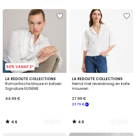
/
5
50% VANAF 2*
4.6
4.5
2
LA REDOUTE COLLECTIONS
2
LA REDOUTE COLLECTIONS
/ 5
/ 5
Romantische blouse in katoen
Hemd met reverskraag en korte
Kleuren
Kleuren
Signature EUGENIE
mouwen
44.99 €
27.99 €
23.79 €
4.6
4.5
/
/
5
5
FINAL