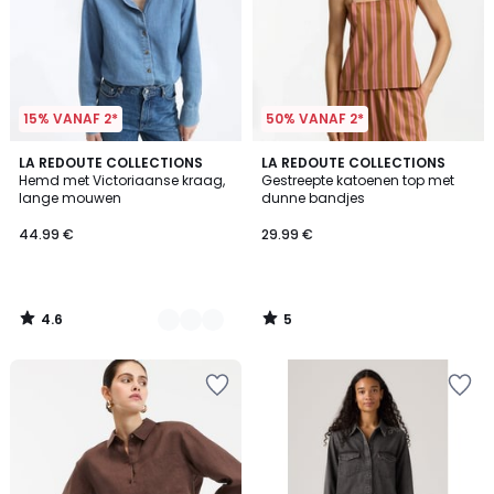
15% VANAF 2*
50% VANAF 2*
4.6
5
3
LA REDOUTE COLLECTIONS
LA REDOUTE COLLECTIONS
/ 5
/
Hemd met Victoriaanse kraag,
Gestreepte katoenen top met
Kleuren
5
lange mouwen
dunne bandjes
44.99 €
29.99 €
4.6
5
/
/
5
5