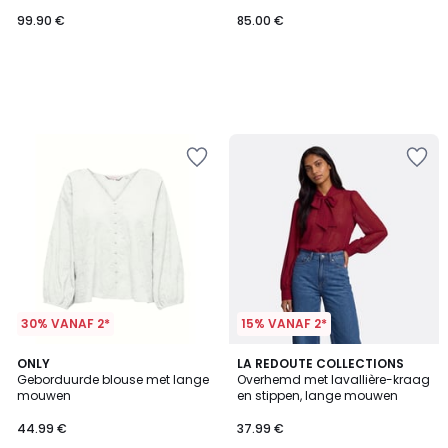
99.90 €
85.00 €
30% VANAF 2*
15% VANAF 2*
5
3
2
ONLY
LA REDOUTE COLLECTIONS
/
/
Geborduurde blouse met lange
Overhemd met lavallière-kraag
Kleuren
5
5
mouwen
en stippen, lange mouwen
44.99 €
37.99 €