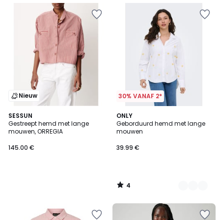
Nieuw
30% VANAF 2*
4
SESSUN
2
ONLY
/
Gestreept hemd met lange
Geborduurd hemd met lange
Kleuren
5
mouwen, ORREGIA
mouwen
145.00 €
39.99 €
4
/
5