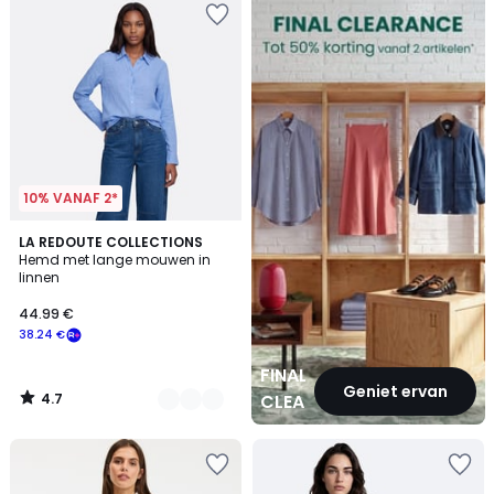
CLEARANCE
10% VANAF 2*
4.7
2
LA REDOUTE COLLECTIONS
/ 5
Hemd met lange mouwen in
Kleuren
linnen
44.99 €
38.24 €
FINAL
Geniet ervan
4.7
CLEARANCE
/
5