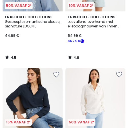
50% VANAF 2*
10% VANAF 2*
4.5
4.8
LA REDOUTE COLLECTIONS
LA REDOUTE COLLECTIONS
/ 5
/ 5
Gestreepte romantische blouse,
Losvallend overhemd met
Signature EUGENIE
elleboogmouwen van linnen
AMBER
44.99 €
54.99 €
46.74 €
4.5
4.8
/
/
5
5
15% VANAF 2*
50% VANAF 2*