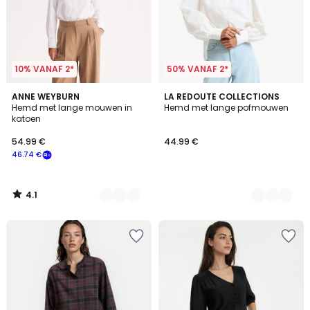
10% VANAF 2*
50% VANAF 2*
4.1
2
ANNE WEYBURN
2
LA REDOUTE COLLECTIONS
/ 5
Hemd met lange mouwen in
Hemd met lange pofmouwen
Kleuren
Kleuren
katoen
54.99 €
44.99 €
46.74 €
4.1
/
5