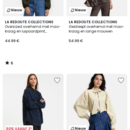
Nieuw
Nieuw
5
LA REDOUTE COLLECTIONS
LA REDOUTE COLLECTIONS
/
Oversized overhemd met mao-
Gestreept overhemd met mao-
5
kraag en luipaardprint,
kraag en lange mouwen
Signature LISE
44.99 €
54.99 €
5
/
5
Nieuw
50% VANAF 2*