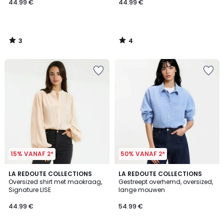
44.99 €
44.99 €
3
4
/
/
5
5
15% VANAF 2*
50% VANAF 2*
4.5
4
3
LA REDOUTE COLLECTIONS
LA REDOUTE COLLECTIONS
/ 5
/
Oversized shirt met maokraag,
Gestreept overhemd, oversized,
Kleuren
5
Signature LISE
lange mouwen
44.99 €
54.99 €