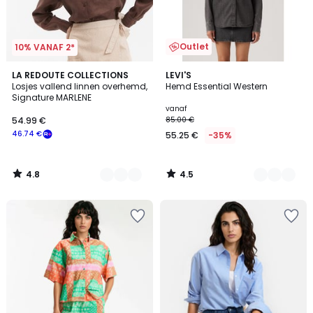
Outlet
10% VANAF 2*
4.8
4.5
2
LA REDOUTE COLLECTIONS
2
LEVI'S
/ 5
/ 5
Losjes vallend linnen overhemd,
Hemd Essential Western
Kleuren
Kleuren
Signature MARLENE
vanaf
54.99 €
85.00 €
46.74 €
55.25 €
-35%
4.8
4.5
/
/
5
5