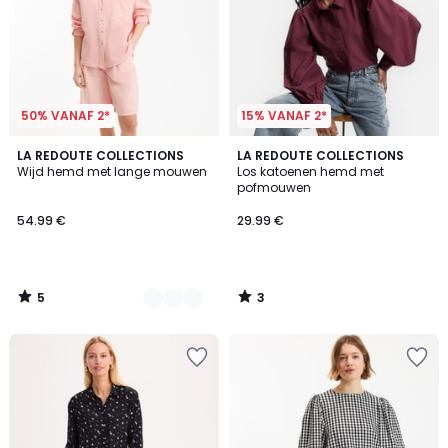
50% VANAF 2*
15% VANAF 2*
5
3
2
LA REDOUTE COLLECTIONS
LA REDOUTE COLLECTIONS
/
/
Wijd hemd met lange mouwen
Los katoenen hemd met
Kleuren
5
5
pofmouwen
54.99 €
29.99 €
5
3
/
/
5
5