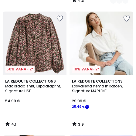
4.3
/
5
50% VANAF 2*
10% VANAF 2*
4.1
3.9
LA REDOUTE COLLECTIONS
LA REDOUTE COLLECTIONS
/ 5
/ 5
Mao kraag shirt, luipaardprint,
Losvallend hemd in katoen,
Signature LISE
Signature MARLENE
54.99 €
29.99 €
25.49 €
4.1
3.9
/
/
5
5