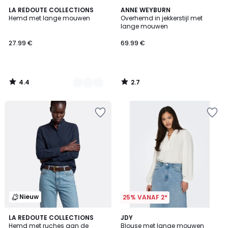
4.4
2.7
4
LA REDOUTE COLLECTIONS
ANNE WEYBURN
/ 5
/ 5
Hemd met lange mouwen
Overhemd in jekkerstijl met
Kleuren
lange mouwen
27.99 €
69.99 €
4.4
2.7
/
/
5
5
Nieuw
25% VANAF 2*
3
LA REDOUTE COLLECTIONS
JDY
Hemd met ruches aan de
Blouse met lange mouwen