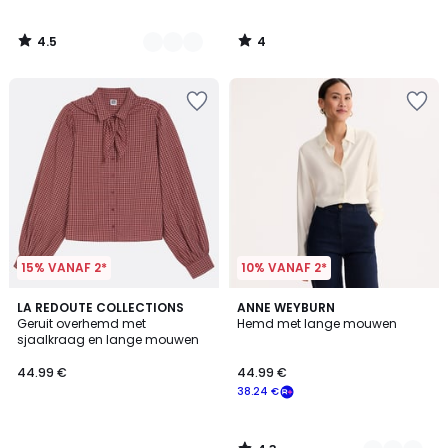
4.5
4
/
/
5
5
15% VANAF 2*
10% VANAF 2*
4.3
LA REDOUTE COLLECTIONS
2
ANNE WEYBURN
/ 5
Geruit overhemd met
Hemd met lange mouwen
Kleuren
sjaalkraag en lange mouwen
44.99 €
44.99 €
38.24 €