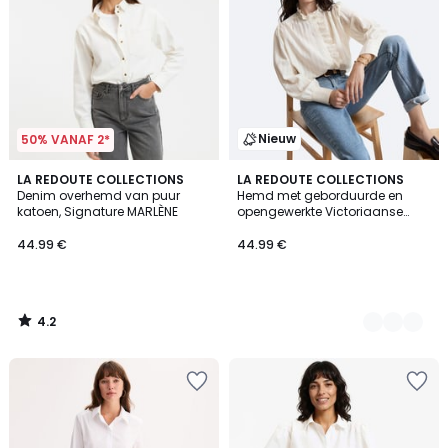
Nieuw
50% VANAF 2*
4.2
LA REDOUTE COLLECTIONS
2
LA REDOUTE COLLECTIONS
/ 5
Denim overhemd van puur
Hemd met geborduurde en
Kleuren
katoen, Signature MARLÈNE
opengewerkte Victoriaanse
kraag, Signature CHARLÈNE
44.99 €
44.99 €
4.2
/
5