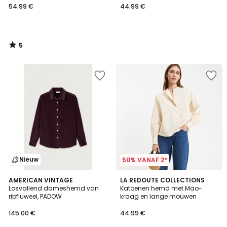
54.99 €
44.99 €
5
/
5
Nieuw
50% VANAF 2*
5
AMERICAN VINTAGE
2
LA REDOUTE COLLECTIONS
/
Losvallend dameshemd van
Katoenen hemd met Mao-
Kleuren
5
ribfluweel, PADOW
kraag en lange mouwen
145.00 €
44.99 €