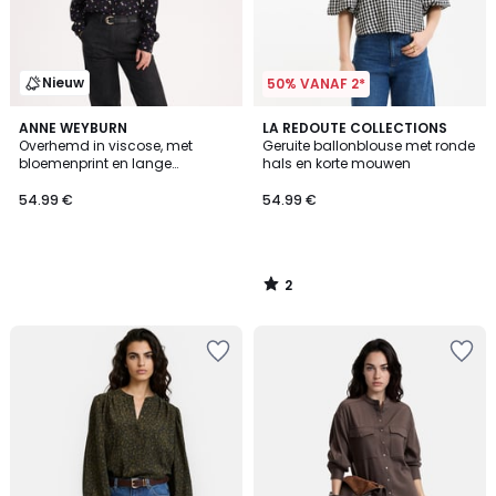
Nieuw
50% VANAF 2*
2
ANNE WEYBURN
LA REDOUTE COLLECTIONS
/
Overhemd in viscose, met
Geruite ballonblouse met ronde
5
bloemenprint en lange
hals en korte mouwen
mouwen
54.99 €
54.99 €
2
/
5