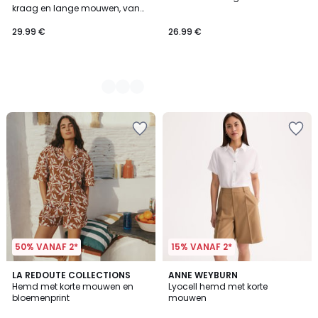
Kleuren
kraag en lange mouwen, van
seersuckerkatoen
29.99 €
26.99 €
50% VANAF 2*
15% VANAF 2*
3
4
LA REDOUTE COLLECTIONS
ANNE WEYBURN
/
/
Hemd met korte mouwen en
Lyocell hemd met korte
5
5
bloemenprint
mouwen