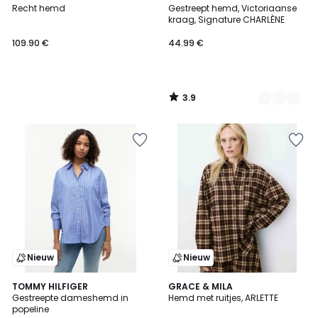
/ 5
Recht hemd
Gestreept hemd, Victoriaanse
Kleuren
kraag, Signature CHARLÈNE
109.90 €
44.99 €
3.9
/
5
Nieuw
Nieuw
TOMMY HILFIGER
GRACE & MILA
Gestreepte dameshemd in
Hemd met ruitjes, ARLETTE
popeline