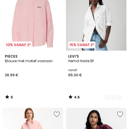
10% VANAF 2*
15% VANAF 2*
5
4.6
PIECES
2
LEVI'S
/
/ 5
Blouse met motief vooraan
Hemd Harlie Bf
Kleuren
5
vanaf
36.99 €
65.00 €
5
4.6
/
/
5
5