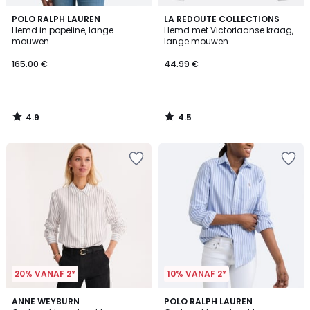
4.9
4.5
POLO RALPH LAUREN
LA REDOUTE COLLECTIONS
/ 5
/ 5
Hemd in popeline, lange
Hemd met Victoriaanse kraag,
mouwen
lange mouwen
165.00 €
44.99 €
4.9
4.5
/
/
5
5
20% VANAF 2*
10% VANAF 2*
4.4
4.4
ANNE WEYBURN
POLO RALPH LAUREN