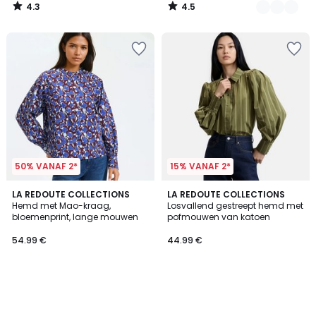
4.3
4.5
/
/
5
5
50% VANAF 2*
15% VANAF 2*
LA REDOUTE COLLECTIONS
LA REDOUTE COLLECTIONS
Hemd met Mao-kraag,
Losvallend gestreept hemd met
bloemenprint, lange mouwen
pofmouwen van katoen
54.99 €
44.99 €