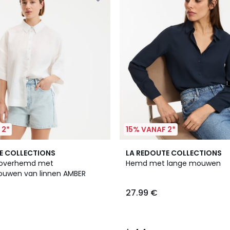
 2*
15% VANAF 2*
4
4.4
E COLLECTIONS
LA REDOUTE COLLECTIONS
Kleuren
/ 5
d overhemd met
Hemd met lange mouwen
ouwen van linnen AMBER
27.99 €