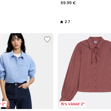
69.99 €
2.7
/
5
 2*
15% VANAF 2*