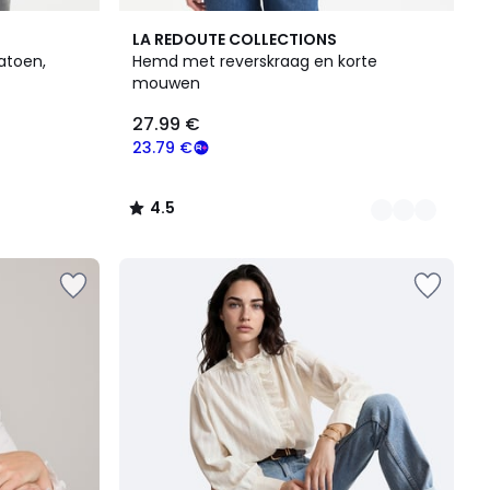
2
4.5
LA REDOUTE COLLECTIONS
Kleuren
/ 5
atoen,
Hemd met reverskraag en korte
mouwen
27.99 €
23.79 €
4.5
/
5