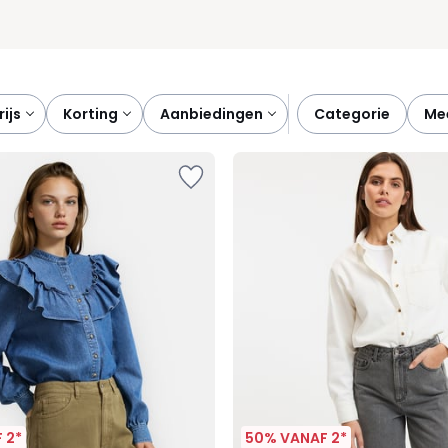
prijs
korting
aanbiedingen
categorie
m
 2*
50% VANAF 2*