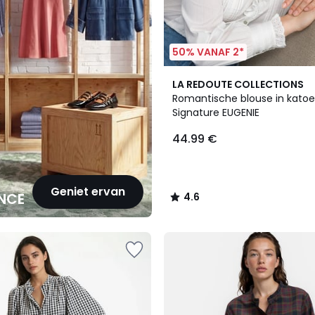
50% VANAF 2*
2
4.6
LA REDOUTE COLLECTIONS
Kleuren
/ 5
Romantische blouse in kato
Signature EUGENIE
44.99 €
Geniet ervan
NCE
4.6
/
5