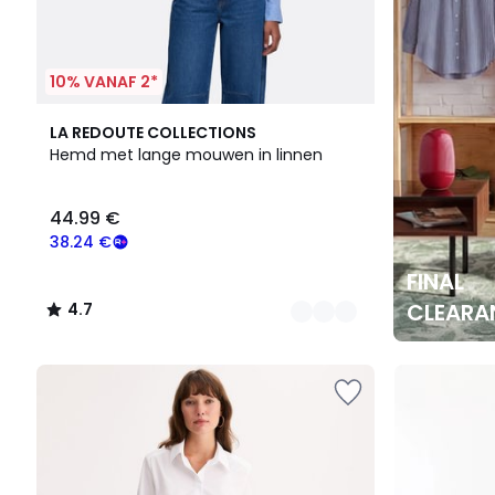
10% VANAF 2*
2
4.7
LA REDOUTE COLLECTIONS
Kleuren
/ 5
Hemd met lange mouwen in linnen
44.99 €
38.24 €
FINAL
CLEARA
4.7
/
5