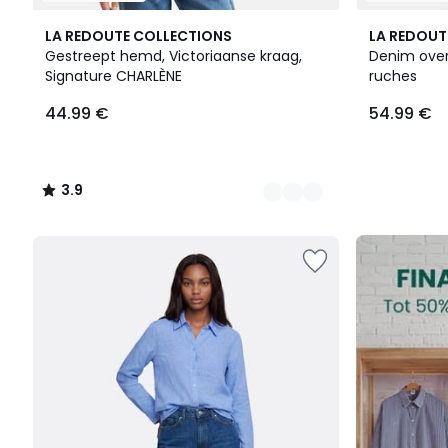
2
3.9
LA REDOUTE COLLECTIONS
LA REDOUT
Kleuren
/ 5
Gestreept hemd, Victoriaanse kraag,
Denim ove
Signature CHARLÈNE
ruches
44.99
44.99 €
54.99 €
€.
3.9
/
5
FINAL
CLEARANCE