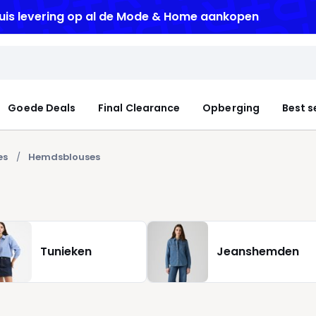
uis levering
op al de Mode & Home aankopen
Goede Deals
Final Clearance
Opberging
Best s
es
Hemdsblouses
Tunieken
Jeanshemden