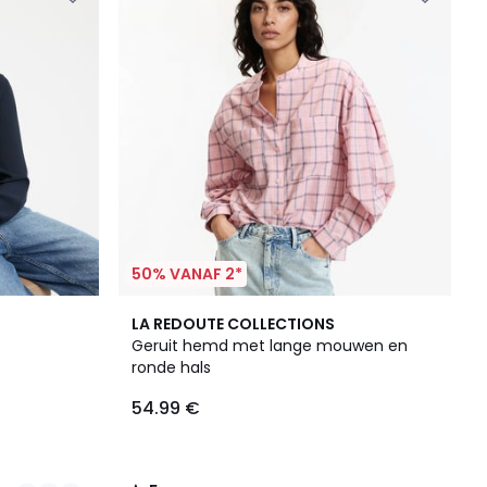
50% VANAF 2*
5
LA REDOUTE COLLECTIONS
/
Geruit hemd met lange mouwen en
5
ronde hals
54.99 €