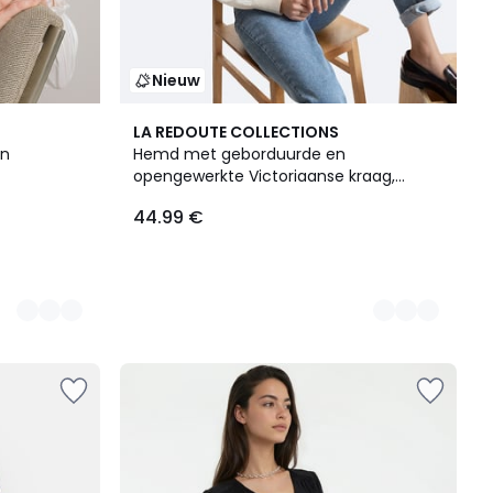
Nieuw
2
LA REDOUTE COLLECTIONS
Kleuren
en
Hemd met geborduurde en
opengewerkte Victoriaanse kraag,
Signature CHARLÈNE
44.99 €