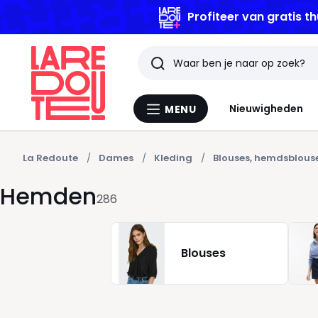
Profiteer van gratis th
Zoeken
Laatst
Nieuwigheden
MENU
Menu
bekeken
La
Redoute
artikelen
La Redoute
Dames
Kleding
Blouses, hemdsblous
Hemden
286
Blouses