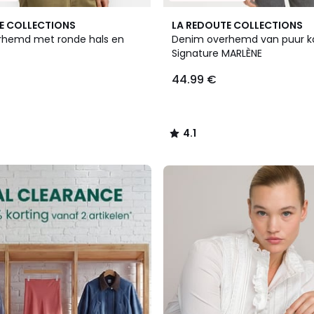
4.1
E COLLECTIONS
LA REDOUTE COLLECTIONS
/ 5
rhemd met ronde hals en
Denim overhemd van puur k
Signature MARLÈNE
44.99 €
4.1
/
5