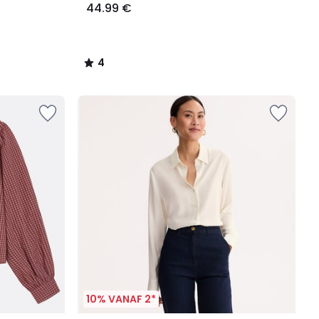
44.99 €
4
/
5
10% VANAF 2*