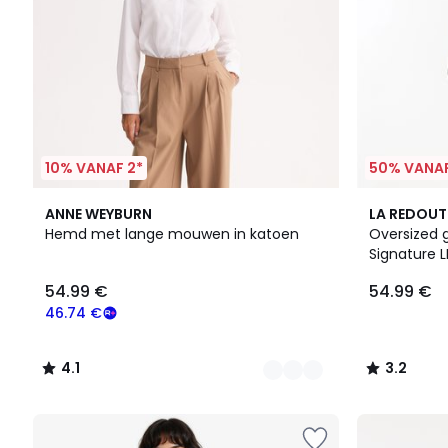
10% VANAF 2*
50% VANAF
2
4.1
3.2
ANNE WEYBURN
LA REDOUT
Kleuren
/ 5
/ 5
Hemd met lange mouwen in katoen
Oversized 
Signature L
54.99 €
54.99 €
46.74 €
4.1
3.2
/
/
5
5