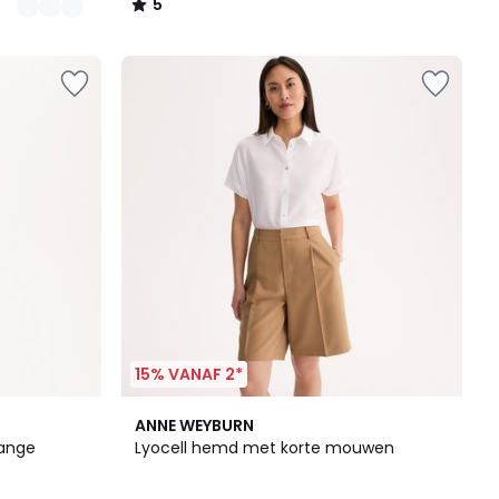
5
/
5
15% VANAF 2*
4
ANNE WEYBURN
/
lange
Lyocell hemd met korte mouwen
5