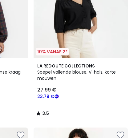
10% VANAF 2*
3.5
LA REDOUTE COLLECTIONS
/ 5
anse kraag
Soepel vallende blouse, V-hals, korte
mouwen
27.99 €
23.79 €
3.5
/
5