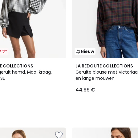
Nieuw
 2*
E COLLECTIONS
LA REDOUTE COLLECTIONS
geruit hemd, Mao-kraag,
Geruite blouse met Victoria
ISE
en lange mouwen
44.99 €