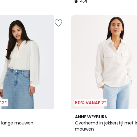
4.4
/
5
 2*
50% VANAF 2*
2.7
ANNE WEYBURN
/ 5
t lange mouwen
Overhemd in jekkerstijl met 
mouwen