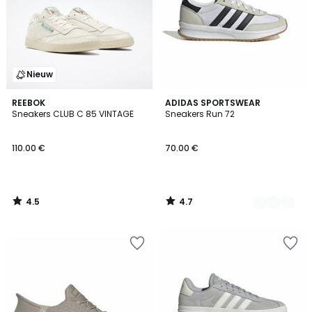
Nieuw
4.5
4.7
REEBOK
5
ADIDAS SPORTSWEAR
/ 5
/ 5
Sneakers CLUB C 85 VINTAGE
Sneakers Run 72
Kleuren
110.00 €
70.00 €
4.5
4.7
/
/
5
5