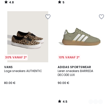
4.8
5
/
/
5
5
30% VANAF 2*
10% VANAF 2*
4.5
VANS
2
ADIDAS SPORTSWEAR
/ 5
Lage sneakers AUTHENTIC
Leren sneakers BARREDA
Kleuren
DECODE LUX
80.00 €
90.00 €
4.5
/
5