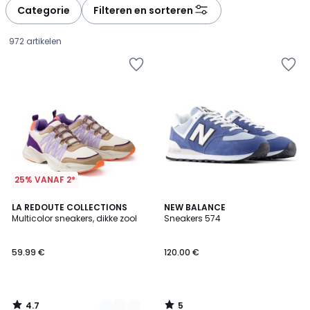
Categorie
Filteren en sorteren
972 artikelen
25% VANAF 2*
4.7
5
2
LA REDOUTE COLLECTIONS
NEW BALANCE
/ 5
/
Multicolor sneakers, dikke zool
Sneakers 574
Kleuren
5
59.99
59.99 €
120.00 €
€.
4.7
5