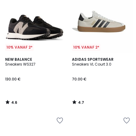
10% VANAF 2*
10% VANAF 2*
4.6
4.7
NEW BALANCE
ADIDAS SPORTSWEAR
/ 5
/ 5
Sneakers WS327
Sneakers VL Court 3.0
130.00 €
70.00 €
4.6
4.7
/
/
5
5