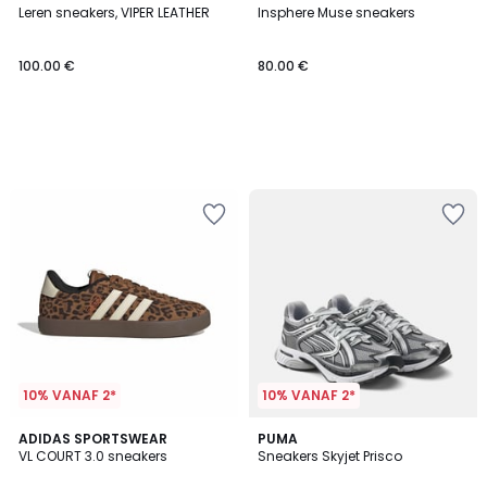
Leren sneakers, VIPER LEATHER
Insphere Muse sneakers
100.00 €
80.00 €
10% VANAF 2*
10% VANAF 2*
4.8
ADIDAS SPORTSWEAR
PUMA
/ 5
VL COURT 3.0 sneakers
Sneakers Skyjet Prisco