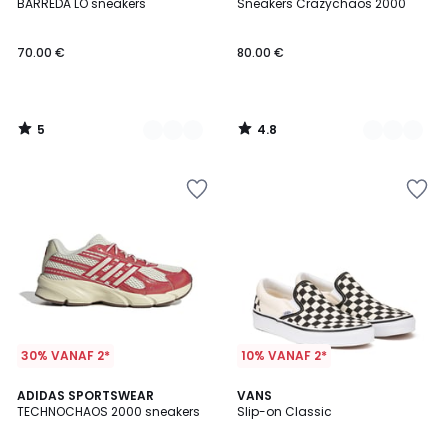
/
/ 5
BARREDA LO sneakers
Sneakers Crazychaos 2000
Kleuren
Kleuren
5
70.00 €
80.00 €
5
4.8
/
/
5
5
30% VANAF 2*
10% VANAF 2*
4.7
4.5
ADIDAS SPORTSWEAR
VANS
/ 5
/ 5
TECHNOCHAOS 2000 sneakers
Slip-on Classic