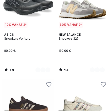
10% VANAF 2*
30% VANAF 2*
4.9
4.6
2
ASICS
2
NEW BALANCE
/ 5
/ 5
Sneakers Venture
Sneakers 327
Kleuren
Kleuren
80.00 €
130.00 €
4.9
4.6
/
/
5
5