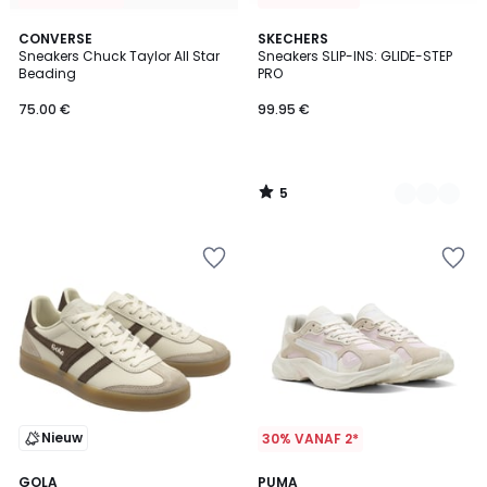
5
CONVERSE
2
SKECHERS
/
Sneakers Chuck Taylor All Star
Sneakers SLIP-INS: GLIDE-STEP
Kleuren
5
Beading
PRO
75.00 €
99.95 €
5
/
5
Nieuw
30% VANAF 2*
GOLA
PUMA