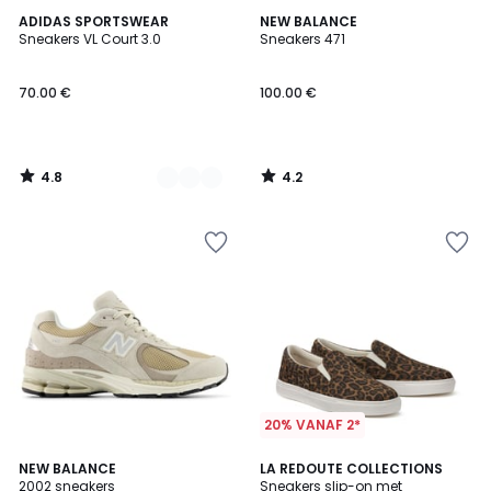
4.8
4.2
2
ADIDAS SPORTSWEAR
NEW BALANCE
/ 5
/ 5
Sneakers VL Court 3.0
Sneakers 471
Kleuren
70.00 €
100.00 €
4.8
4.2
/
/
5
5
20% VANAF 2*
4.6
4.2
NEW BALANCE
LA REDOUTE COLLECTIONS
/ 5
/ 5
2002 sneakers
Sneakers slip-on met