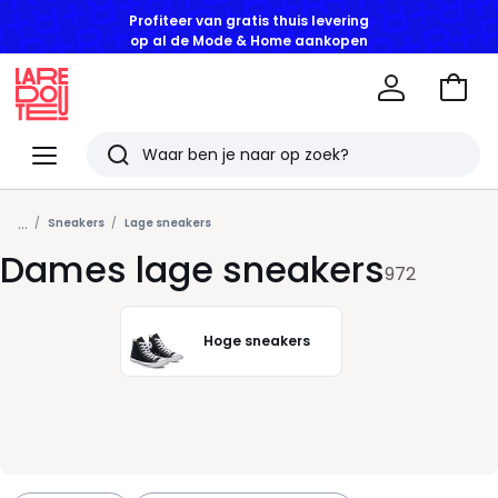
GOEDE DEALS | Tot -50% korting vanaf 2 artikelen*
Naar
het
La
winke
Redoute
Menu
Zoeken
Laatst
...
bekeken
Sneakers
Lage sneakers
Dames lage sneakers
artikelen
972
Hoge sneakers