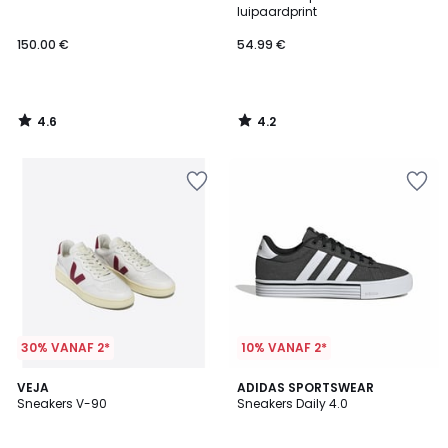
luipaardprint
150.00 €
54.99 €
4.6
4.2
/
/
5
5
30% VANAF 2*
10% VANAF 2*
4.8
VEJA
ADIDAS SPORTSWEAR
/ 5
Sneakers V-90
Sneakers Daily 4.0