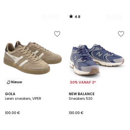
4.8
/
5
Nieuw
30% VANAF 2*
4.7
2
GOLA
3
NEW BALANCE
/ 5
Leren sneakers, VIPER
Sneakers 530
Kleuren
Kleuren
100.00 €
130.00 €