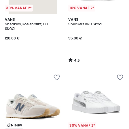
30% VANAF 2*
10% VANAF 2*
4.5
VANS
VANS
/ 5
Sneakers, koeienprint, OLD
Sneakers KNU Skool
SKOOL
120.00 €
95.00 €
4.5
/
5
Nieuw
30% VANAF 2*