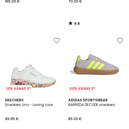
165.00 €
70.00 €
4.8
/
5
10% VANAF 2*
30% VANAF 2*
4.9
4.8
3
SKECHERS
3
ADIDAS SPORTSWEAR
/ 5
/ 5
Sneakers Uno - Loving Love
BARREDA DECODE sneakers
Kleuren
Kleuren
99.95 €
85.00 €