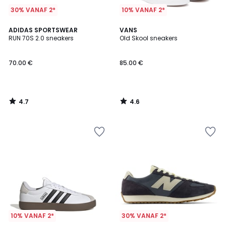
30% VANAF 2*
10% VANAF 2*
4.7
4.6
ADIDAS SPORTSWEAR
VANS
/ 5
/ 5
RUN 70S 2.0 sneakers
Old Skool sneakers
70.00 €
85.00 €
4.7
4.6
/
/
5
5
10% VANAF 2*
30% VANAF 2*