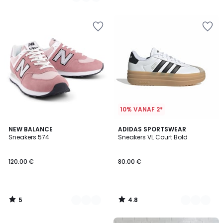
/
/
5
5
10% VANAF 2*
5
4.8
2
NEW BALANCE
4
ADIDAS SPORTSWEAR
/
/ 5
Sneakers 574
Sneakers VL Court Bold
Kleuren
Kleuren
5
120.00 €
80.00 €
5
4.8
/
/
5
5
FINAL