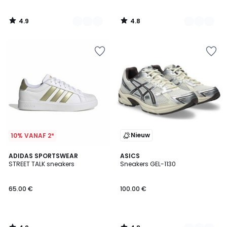
4.9
4.8
/
/
5
5
Nieuw
10% VANAF 2*
4.9
4.8
ADIDAS SPORTSWEAR
3
ASICS
/ 5
/ 5
STREET TALK sneakers
Sneakers GEL-1130
Kleuren
65.00 €
100.00 €