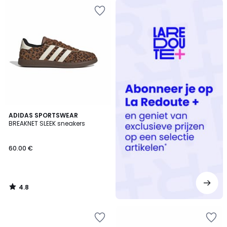
Redoute
+
4.8
ADIDAS SPORTSWEAR
/ 5
BREAKNET SLEEK sneakers
60.00 €
4.8
/
5