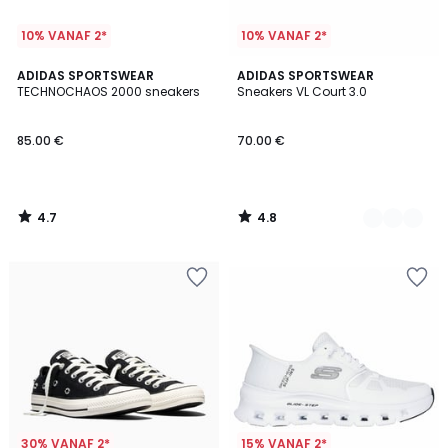
10% VANAF 2*
10% VANAF 2*
4.7
4.8
ADIDAS SPORTSWEAR
5
ADIDAS SPORTSWEAR
/ 5
/ 5
TECHNOCHAOS 2000 sneakers
Sneakers VL Court 3.0
Kleuren
85.00 €
70.00 €
4.7
4.8
/
/
5
5
30% VANAF 2*
15% VANAF 2*