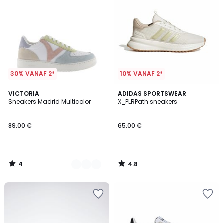
30% VANAF 2*
10% VANAF 2*
4
4.8
2
VICTORIA
ADIDAS SPORTSWEAR
/
/ 5
Sneakers Madrid Multicolor
X_PLRPath sneakers
Kleuren
5
89.00 €
65.00 €
4
4.8
/
/
5
5