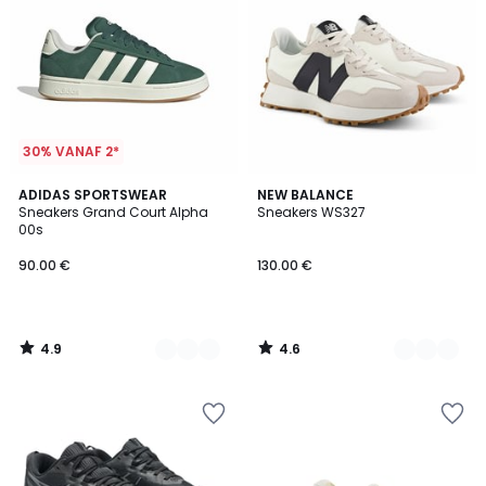
30% VANAF 2*
4.9
4.6
2
ADIDAS SPORTSWEAR
3
NEW BALANCE
/ 5
/ 5
Sneakers Grand Court Alpha
Sneakers WS327
Kleuren
Kleuren
00s
90.00 €
130.00 €
4.9
4.6
/
/
5
5