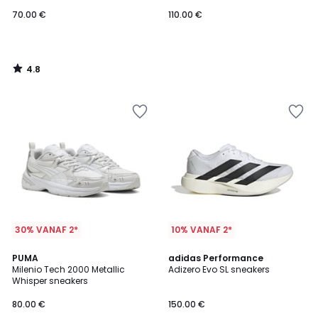
70.00 €
110.00 €
4.8
/
5
30% VANAF 2*
10% VANAF 2*
4.8
2
PUMA
2
adidas Performance
/ 5
Milenio Tech 2000 Metallic
Adizero Evo SL sneakers
Kleuren
Kleuren
Whisper sneakers
80.00 €
150.00 €