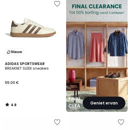
CLEARANCE
Nieuw
4.8
ADIDAS SPORTSWEAR
/ 5
BREAKNET SLEEK sneakers
55.00 €
FINAL
Geniet ervan
4.8
CLEARANCE
/
5