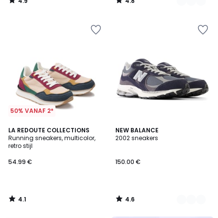
4.9
4.8
/
/
5
5
50% VANAF 2*
4.1
4.6
LA REDOUTE COLLECTIONS
3
NEW BALANCE
/ 5
/ 5
Running sneakers, multicolor,
2002 sneakers
Kleuren
retro stijl
54.99 €
150.00 €
4.1
4.6
/
/
5
5