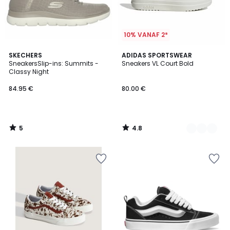
10% VANAF 2*
5
4.8
SKECHERS
6
ADIDAS SPORTSWEAR
/
/ 5
SneakersSlip-ins: Summits -
Sneakers VL Court Bold
Kleuren
5
Classy Night
84.95 €
80.00 €
5
4.8
/
/
5
5