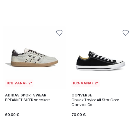
10% VANAF 2*
10% VANAF 2*
4.8
5
ADIDAS SPORTSWEAR
CONVERSE
/ 5
/
BREAKNET SLEEK sneakers
Chuck Taylor All Star Core
5
Canvas Ox
60.00 €
70.00 €