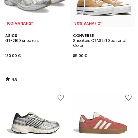
10% VANAF 2*
30% VANAF 2*
4.8
ASICS
CONVERSE
/ 5
GT-2160 sneakers
Sneakers CTAS Lift Seasonal
Color
130.00 €
85.00 €
4.8
/
5