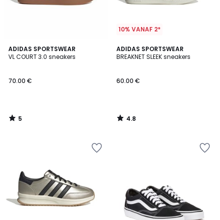
10% VANAF 2*
5
4.8
ADIDAS SPORTSWEAR
ADIDAS SPORTSWEAR
/
/ 5
VL COURT 3.0 sneakers
BREAKNET SLEEK sneakers
5
70.00 €
60.00 €
5
4.8
/
/
5
5