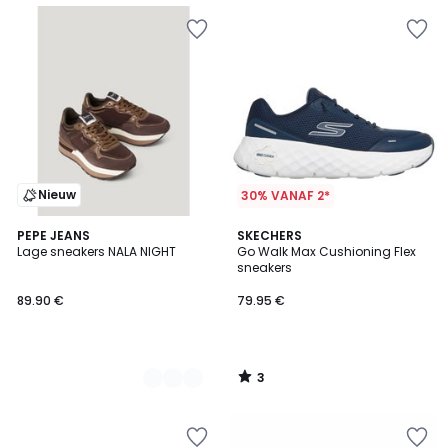
Nieuw
30% VANAF 2*
3
2
PEPE JEANS
SKECHERS
/
Lage sneakers NALA NIGHT
Go Walk Max Cushioning Flex
Kleuren
5
sneakers
89.90 €
79.95 €
3
/
5