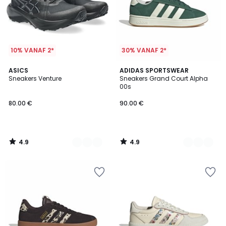
10% VANAF 2*
30% VANAF 2*
4.9
4.9
2
ASICS
2
ADIDAS SPORTSWEAR
/ 5
/ 5
Sneakers Venture
Sneakers Grand Court Alpha
Kleuren
Kleuren
00s
80.00 €
90.00 €
4.9
4.9
/
/
5
5