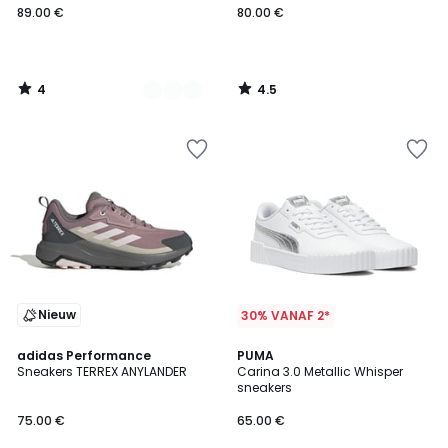
89.00 €
80.00 €
4
4.5
/
/
5
5
Nieuw
30% VANAF 2*
4.8
3.5
adidas Performance
PUMA
/ 5
/ 5
Sneakers TERREX ANYLANDER
Carina 3.0 Metallic Whisper
sneakers
75.00 €
65.00 €