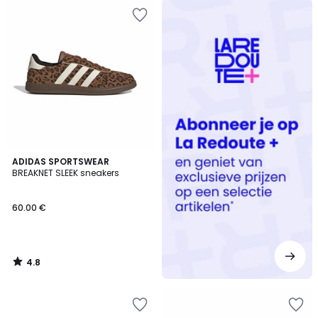
Redoute
+
4.8
ADIDAS SPORTSWEAR
/ 5
BREAKNET SLEEK sneakers
60.00 €
4.8
/
5