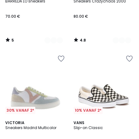
/
/ 5
BARREDA LO sneakers
Sneakers Crazychaos 2000
Kleuren
Kleuren
5
70.00 €
80.00 €
5
4.8
/
/
5
5
30% VANAF 2*
10% VANAF 2*
4
4.5
2
VICTORIA
VANS
/
/ 5
Sneakers Madrid Multicolor
Slip-on Classic
Kleuren
5