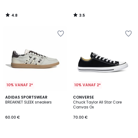
4.8
3.5
/
/
5
5
10% VANAF 2*
10% VANAF 2*
4.8
5
ADIDAS SPORTSWEAR
CONVERSE
/ 5
/
BREAKNET SLEEK sneakers
Chuck Taylor All Star Core
5
Canvas Ox
60.00 €
70.00 €