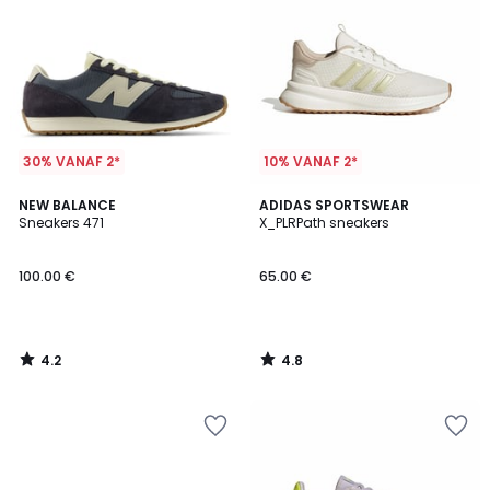
30% VANAF 2*
10% VANAF 2*
4.2
4.8
NEW BALANCE
ADIDAS SPORTSWEAR
/ 5
/ 5
Sneakers 471
X_PLRPath sneakers
100.00 €
65.00 €
4.2
4.8
/
/
5
5