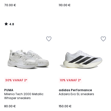
70.00 €
110.00 €
4.8
/
5
30% VANAF 2*
10% VANAF 2*
4.8
2
PUMA
2
adidas Performance
/ 5
Milenio Tech 2000 Metallic
Adizero Evo SL sneakers
Kleuren
Kleuren
Whisper sneakers
80.00 €
150.00 €