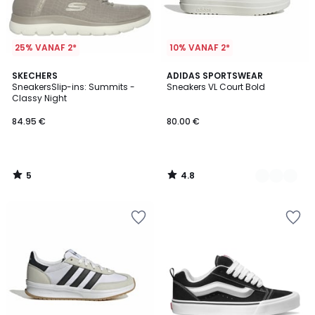
25% VANAF 2*
10% VANAF 2*
5
4.8
SKECHERS
6
ADIDAS SPORTSWEAR
/
/ 5
SneakersSlip-ins: Summits -
Sneakers VL Court Bold
Kleuren
5
Classy Night
84.95 €
80.00 €
5
4.8
/
/
5
5