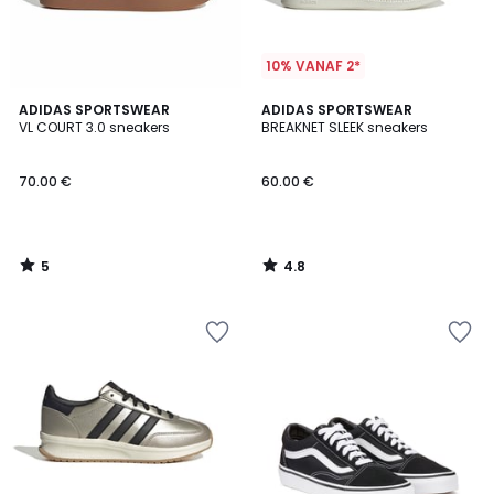
10% VANAF 2*
5
4.8
ADIDAS SPORTSWEAR
ADIDAS SPORTSWEAR
/
/ 5
VL COURT 3.0 sneakers
BREAKNET SLEEK sneakers
5
70.00 €
60.00 €
5
4.8
/
/
5
5