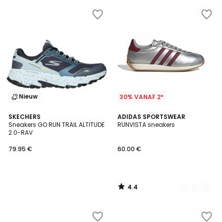
Nieuw
30% VANAF 2*
4.4
SKECHERS
2
ADIDAS SPORTSWEAR
/ 5
Sneakers GO RUN TRAIL ALTITUDE
RUNVISTA sneakers
Kleuren
2.0-RAV
79.95 €
60.00 €
4.4
/
5