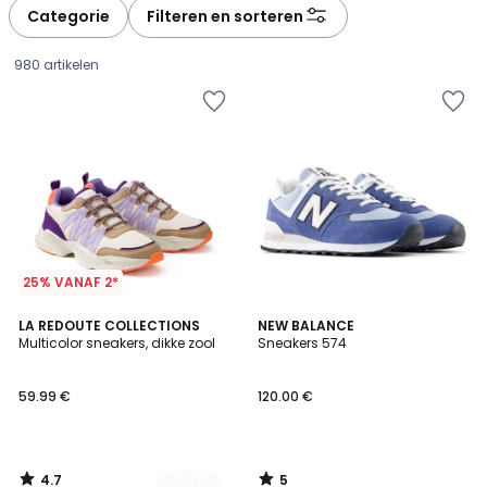
Categorie
Filteren en sorteren
980 artikelen
25% VANAF 2*
4.7
5
2
LA REDOUTE COLLECTIONS
NEW BALANCE
/ 5
/
Multicolor sneakers, dikke zool
Sneakers 574
Kleuren
5
59.99
59.99 €
120.00 €
€.
4.7
5