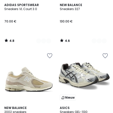
4.8
4.6
2
ADIDAS SPORTSWEAR
2
NEW BALANCE
/ 5
/ 5
Sneakers VL Court 3.0
Sneakers 327
Kleuren
Kleuren
70.00 €
130.00 €
4.8
4.6
/
/
5
5
Nieuw
4.6
4.8
NEW BALANCE
3
ASICS
/ 5
/ 5
2002 sneakers
Sneakers GEL-1130