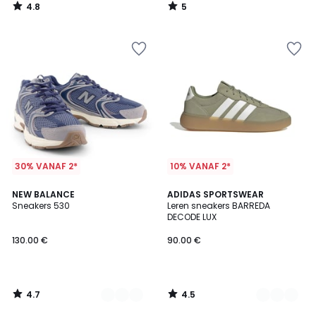
4.8
5
/
/
5
5
30% VANAF 2*
10% VANAF 2*
4.7
4.5
3
NEW BALANCE
2
ADIDAS SPORTSWEAR
/ 5
/ 5
Sneakers 530
Leren sneakers BARREDA
Kleuren
Kleuren
DECODE LUX
130.00 €
90.00 €
4.7
4.5
/
/
5
5