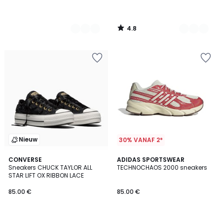
4.8
/
5
Nieuw
30% VANAF 2*
4.7
CONVERSE
ADIDAS SPORTSWEAR
/ 5
Sneakers CHUCK TAYLOR ALL
TECHNOCHAOS 2000 sneakers
STAR LIFT OX RIBBON LACE
85.00 €
85.00 €