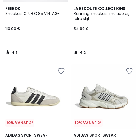
4.5
4.2
REEBOK
LA REDOUTE COLLECTIONS
/ 5
/ 5
Sneakers CLUB C 85 VINTAGE
Running sneakers, multicolor,
retro stijl
110.00 €
54.99 €
4.5
4.2
/
/
5
5
10% VANAF 2*
10% VANAF 2*
5
4.8
2
ADIDAS SPORTSWEAR
2
ADIDAS SPORTSWEAR