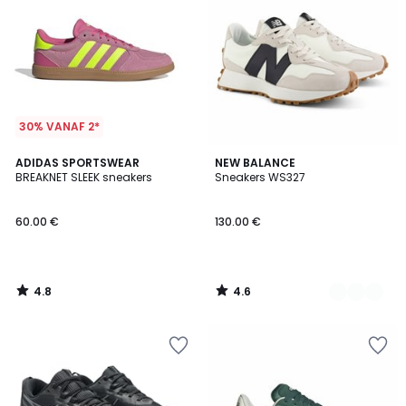
30% VANAF 2*
4.8
4.6
ADIDAS SPORTSWEAR
3
NEW BALANCE
/ 5
/ 5
BREAKNET SLEEK sneakers
Sneakers WS327
Kleuren
60.00 €
130.00 €
4.8
4.6
/
/
5
5