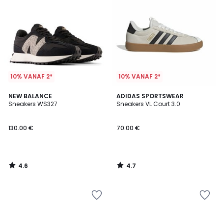
10% VANAF 2*
10% VANAF 2*
4.6
4.7
NEW BALANCE
ADIDAS SPORTSWEAR
/ 5
/ 5
Sneakers WS327
Sneakers VL Court 3.0
130.00 €
70.00 €
4.6
4.7
/
/
5
5