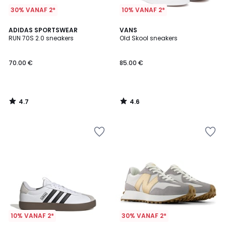
30% VANAF 2*
10% VANAF 2*
4.7
4.6
ADIDAS SPORTSWEAR
VANS
/ 5
/ 5
RUN 70S 2.0 sneakers
Old Skool sneakers
70.00 €
85.00 €
4.7
4.6
/
/
5
5
10% VANAF 2*
30% VANAF 2*