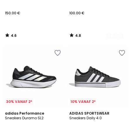
Kleuren
150.00 €
100.00 €
4.6
4.8
/
/
5
5
30% VANAF 2*
10% VANAF 2*
4.6
4.8
adidas Performance
ADIDAS SPORTSWEAR
/ 5
/ 5
Sneakers Duramo SL2
Sneakers Daily 4.0