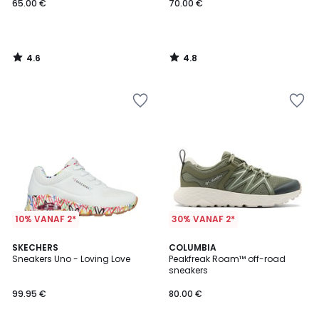
65.00 €
70.00 €
4.6
4.8
/
/
5
5
10% VANAF 2*
30% VANAF 2*
4.7
3
SKECHERS
COLUMBIA
/ 5
Sneakers Uno - Loving Love
Peakfreak Roam™ off-road
Kleuren
sneakers
99.95 €
80.00 €