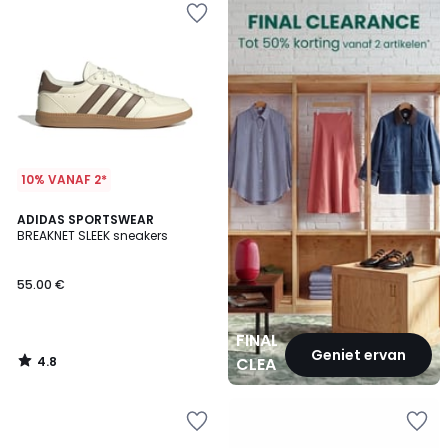
CLEARANCE
10% VANAF 2*
4.8
ADIDAS SPORTSWEAR
/ 5
BREAKNET SLEEK sneakers
55.00 €
FINAL
Geniet ervan
4.8
CLEARANCE
/
5