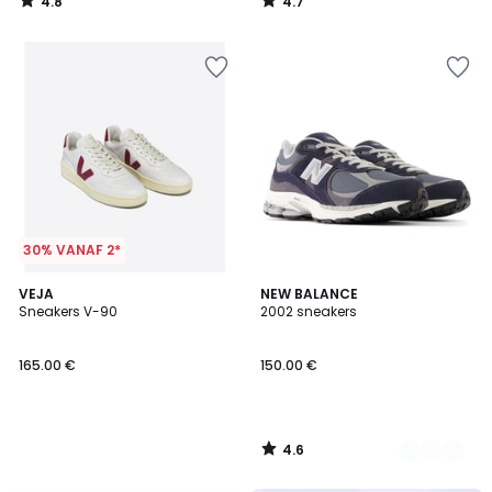
4.8
4.7
/
/
5
5
30% VANAF 2*
4.6
VEJA
3
NEW BALANCE
/ 5
Sneakers V-90
2002 sneakers
Kleuren
165.00 €
150.00 €
4.6
/
5