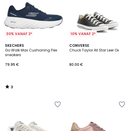
30% VANAF 2*
10% VANAF 2*
3
SKECHERS
CONVERSE
/
Go Walk Max Cushioning Flex
Chuck Taylor All Star Leer Ox
5
sneakers
79.95 €
80.00 €
3
/
5