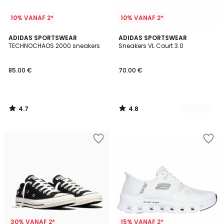
10% VANAF 2*
10% VANAF 2*
4.7
4.8
ADIDAS SPORTSWEAR
5
ADIDAS SPORTSWEAR
/ 5
/ 5
TECHNOCHAOS 2000 sneakers
Sneakers VL Court 3.0
Kleuren
85.00 €
70.00 €
4.7
4.8
/
/
5
5
30% VANAF 2*
15% VANAF 2*