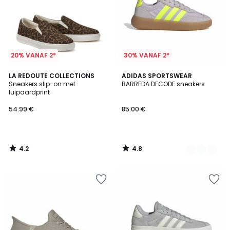
20% VANAF 2*
30% VANAF 2*
4.2
4.8
LA REDOUTE COLLECTIONS
3
ADIDAS SPORTSWEAR
/ 5
/ 5
Sneakers slip-on met
BARREDA DECODE sneakers
Kleuren
luipaardprint
54.99 €
85.00 €
4.2
4.8
/
/
5
5