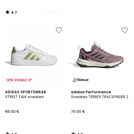
4.7
/
5
Nieuw
10% VANAF 2*
4.8
4.7
ADIDAS SPORTSWEAR
adidas Performance
/ 5
/ 5
STREET TALK sneakers
Sneakers TERREX TRACEFINDER 2
65.00 €
70.00 €