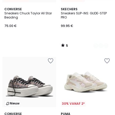
5
CONVERSE
2
SKECHERS
/
Sneakers Chuck Taylor All Star
Sneakers SLIP-INS: GLIDE-STEP
Kleuren
5
Beading
PRO
75.00 €
99.95 €
5
/
5
Nieuw
30% VANAF 2*
CONVERSE
PUMA