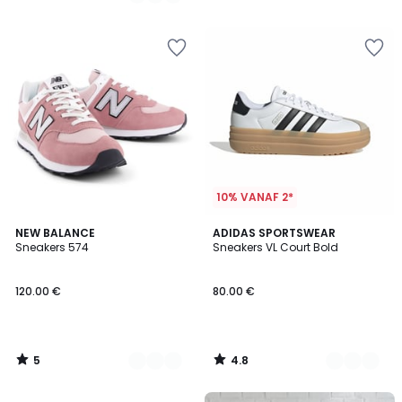
/
/
5
5
10% VANAF 2*
5
4.8
2
NEW BALANCE
4
ADIDAS SPORTSWEAR
/
/ 5
Sneakers 574
Sneakers VL Court Bold
Kleuren
Kleuren
5
120.00 €
80.00 €
5
4.8
/
/
5
5
FINAL