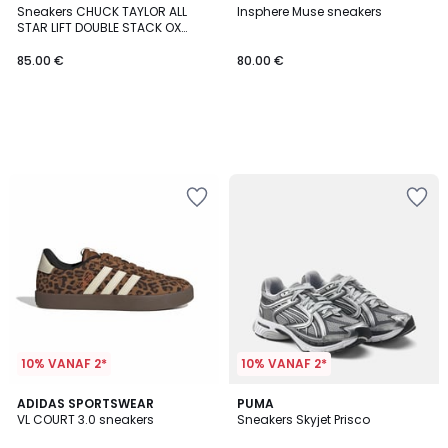
Sneakers CHUCK TAYLOR ALL
Insphere Muse sneakers
STAR LIFT DOUBLE STACK OX
PLAID LACE MATERIAL
85.00 €
80.00 €
10% VANAF 2*
10% VANAF 2*
4.8
ADIDAS SPORTSWEAR
PUMA
/ 5
VL COURT 3.0 sneakers
Sneakers Skyjet Prisco