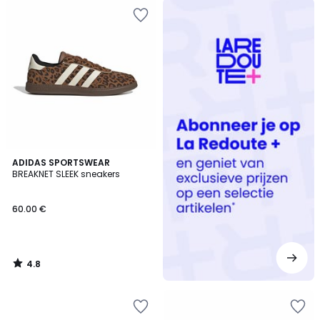
Redoute
+
4.8
ADIDAS SPORTSWEAR
/ 5
BREAKNET SLEEK sneakers
60.00 €
4.8
/
5