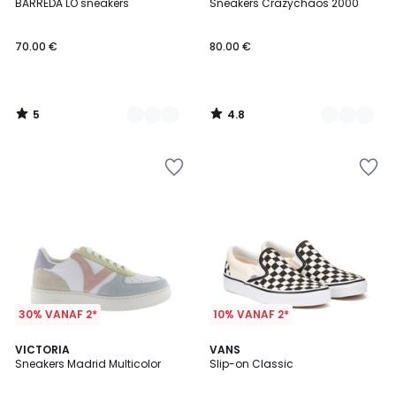
/
/ 5
BARREDA LO sneakers
Sneakers Crazychaos 2000
Kleuren
Kleuren
5
70.00 €
80.00 €
5
4.8
/
/
5
5
30% VANAF 2*
10% VANAF 2*
4
4.5
2
VICTORIA
VANS
/
/ 5
Sneakers Madrid Multicolor
Slip-on Classic
Kleuren
5