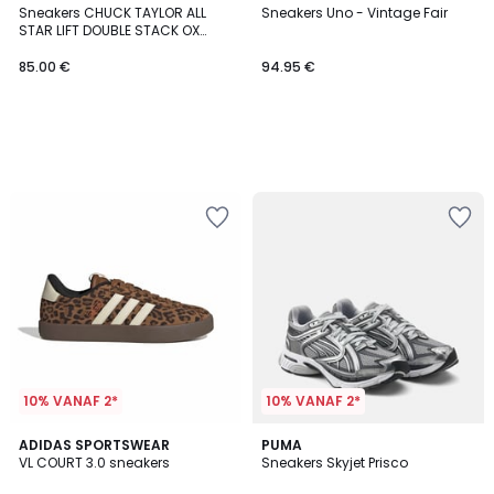
Sneakers CHUCK TAYLOR ALL
Sneakers Uno - Vintage Fair
STAR LIFT DOUBLE STACK OX
PLAID LACE MATERIAL
85.00 €
94.95 €
10% VANAF 2*
10% VANAF 2*
4.8
ADIDAS SPORTSWEAR
PUMA
/ 5
VL COURT 3.0 sneakers
Sneakers Skyjet Prisco