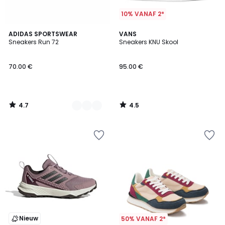
10% VANAF 2*
4.7
4.5
5
ADIDAS SPORTSWEAR
VANS
/ 5
/ 5
Sneakers Run 72
Sneakers KNU Skool
Kleuren
70.00 €
95.00 €
4.7
4.5
/
/
5
5
Nieuw
50% VANAF 2*