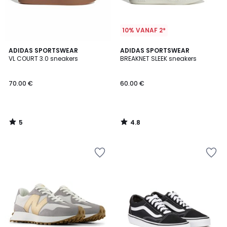
10% VANAF 2*
5
4.8
ADIDAS SPORTSWEAR
ADIDAS SPORTSWEAR
/
/ 5
VL COURT 3.0 sneakers
BREAKNET SLEEK sneakers
5
70.00 €
60.00 €
5
4.8
/
/
5
5