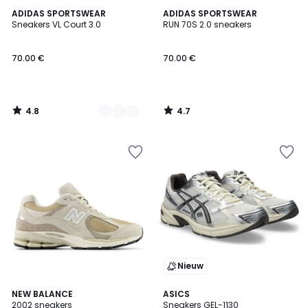
4.8
4.7
2
ADIDAS SPORTSWEAR
ADIDAS SPORTSWEAR
/ 5
/ 5
Sneakers VL Court 3.0
RUN 70S 2.0 sneakers
Kleuren
70.00 €
70.00 €
4.8
4.7
/
/
5
5
Nieuw
4.6
4.8
NEW BALANCE
3
ASICS
/ 5
/ 5
2002 sneakers
Sneakers GEL-1130