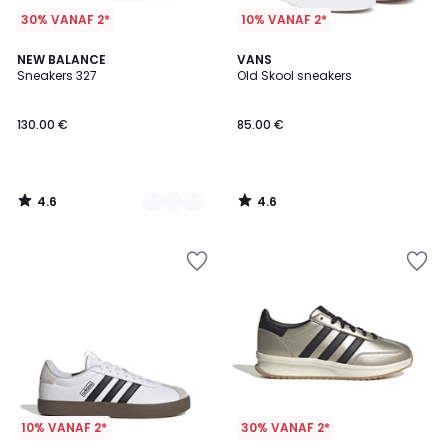
30% VANAF 2*
10% VANAF 2*
4.6
4.6
2
NEW BALANCE
VANS
/ 5
/ 5
Sneakers 327
Old Skool sneakers
Kleuren
130.00 €
85.00 €
4.6
4.6
/
/
5
5
10% VANAF 2*
30% VANAF 2*