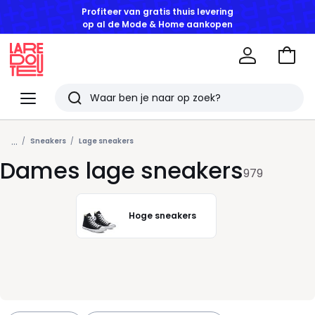
GOEDE DEALS | Tot -50% korting vanaf 2 artikelen*
Naar
het
La
winke
Redoute
Menu
Zoeken
Laatst
...
bekeken
Sneakers
Lage sneakers
Dames lage sneakers
artikelen
979
Hoge sneakers