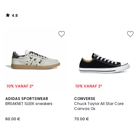
4.8
/
5
10% VANAF 2*
10% VANAF 2*
4.8
5
ADIDAS SPORTSWEAR
CONVERSE
/ 5
/
BREAKNET SLEEK sneakers
Chuck Taylor All Star Core
5
Canvas Ox
60.00 €
70.00 €