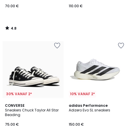
70.00 €
110.00 €
4.8
/
5
30% VANAF 2*
10% VANAF 2*
4.8
CONVERSE
2
adidas Performance
/ 5
Sneakers Chuck Taylor All Star
Adizero Evo SL sneakers
Kleuren
Beading
75.00 €
150.00 €