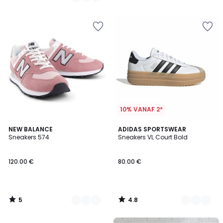
/
/
5
5
10% VANAF 2*
5
4.8
2
NEW BALANCE
4
ADIDAS SPORTSWEAR
/
/ 5
Sneakers 574
Sneakers VL Court Bold
Kleuren
Kleuren
5
120.00 €
80.00 €
5
4.8
/
/
5
5
FINAL