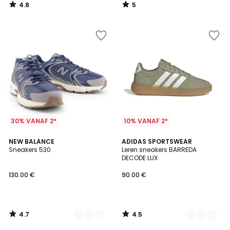
4.8
5
/
/
5
5
30% VANAF 2*
10% VANAF 2*
4.7
4.5
3
NEW BALANCE
2
ADIDAS SPORTSWEAR
/ 5
/ 5
Sneakers 530
Leren sneakers BARREDA
Kleuren
Kleuren
DECODE LUX
130.00 €
90.00 €
4.7
4.5
/
/
5
5