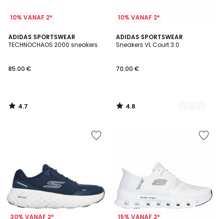
10% VANAF 2*
10% VANAF 2*
4.7
4.8
ADIDAS SPORTSWEAR
5
ADIDAS SPORTSWEAR
/ 5
/ 5
TECHNOCHAOS 2000 sneakers
Sneakers VL Court 3.0
Kleuren
85.00 €
70.00 €
4.7
4.8
/
/
5
5
30% VANAF 2*
15% VANAF 2*