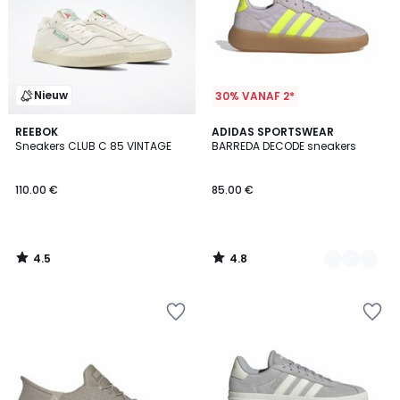
Nieuw
30% VANAF 2*
4.5
4.8
REEBOK
3
ADIDAS SPORTSWEAR
/ 5
/ 5
Sneakers CLUB C 85 VINTAGE
BARREDA DECODE sneakers
Kleuren
110.00 €
85.00 €
4.5
4.8
/
/
5
5