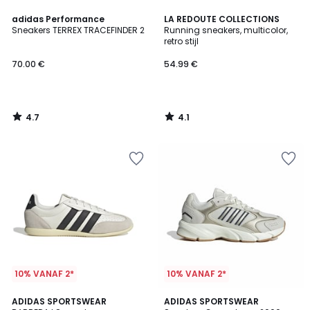
4.7
4.1
adidas Performance
LA REDOUTE COLLECTIONS
/ 5
/ 5
Sneakers TERREX TRACEFINDER 2
Running sneakers, multicolor,
retro stijl
70.00 €
54.99 €
4.7
4.1
/
/
5
5
10% VANAF 2*
10% VANAF 2*
5
4.8
2
ADIDAS SPORTSWEAR
2
ADIDAS SPORTSWEAR