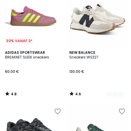
30% VANAF 2*
4.8
4.6
ADIDAS SPORTSWEAR
3
NEW BALANCE
/ 5
/ 5
BREAKNET SLEEK sneakers
Sneakers WS327
Kleuren
60.00 €
130.00 €
4.8
4.6
/
/
5
5