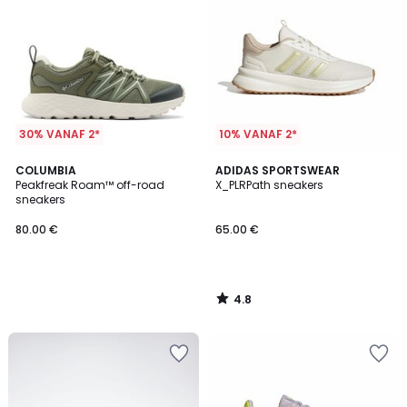
30% VANAF 2*
10% VANAF 2*
4.8
COLUMBIA
ADIDAS SPORTSWEAR
/ 5
Peakfreak Roam™ off-road
X_PLRPath sneakers
sneakers
80.00 €
65.00 €
4.8
/
5