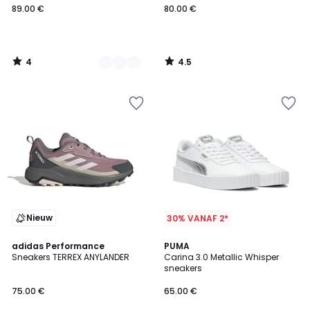
89.00 €
80.00 €
4
4.5
/
/
5
5
Nieuw
30% VANAF 2*
4.8
adidas Performance
PUMA
/ 5
Sneakers TERREX ANYLANDER
Carina 3.0 Metallic Whisper
sneakers
75.00 €
65.00 €