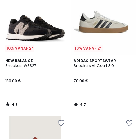
10% VANAF 2*
10% VANAF 2*
4.6
4.7
NEW BALANCE
ADIDAS SPORTSWEAR
/ 5
/ 5
Sneakers WS327
Sneakers VL Court 3.0
130.00 €
70.00 €
4.6
4.7
/
/
5
5