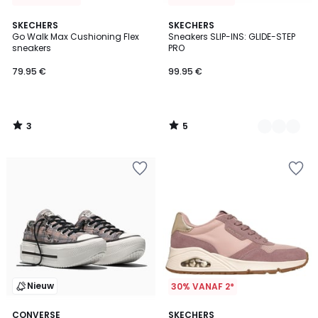
3
5
SKECHERS
2
SKECHERS
/
/
Go Walk Max Cushioning Flex
Sneakers SLIP-INS: GLIDE-STEP
Kleuren
5
5
sneakers
PRO
79.95 €
99.95 €
3
5
/
/
5
5
Nieuw
30% VANAF 2*
CONVERSE
SKECHERS