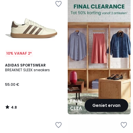
CLEARANCE
10% VANAF 2*
4.8
ADIDAS SPORTSWEAR
/ 5
BREAKNET SLEEK sneakers
55.00 €
FINAL
Geniet ervan
4.8
CLEARANCE
/
5