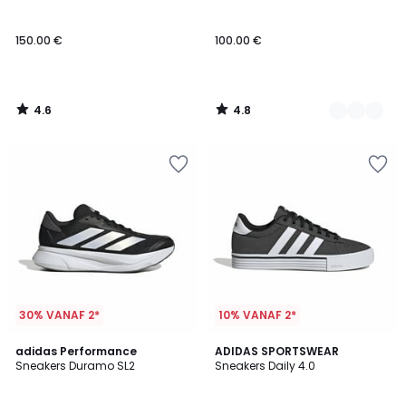
Kleuren
150.00 €
100.00 €
4.6
4.8
/
/
5
5
30% VANAF 2*
10% VANAF 2*
4.6
4.8
adidas Performance
ADIDAS SPORTSWEAR
/ 5
/ 5
Sneakers Duramo SL2
Sneakers Daily 4.0