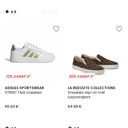
4.9
/
5
10% VANAF 2*
20% VANAF 2*
4.8
4.2
ADIDAS SPORTSWEAR
LA REDOUTE COLLECTIONS
/ 5
/ 5
STREET TALK sneakers
Sneakers slip-on met
luipaardprint
65.00 €
54.99 €