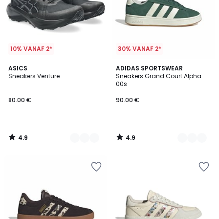
10% VANAF 2*
30% VANAF 2*
4.9
4.9
2
ASICS
2
ADIDAS SPORTSWEAR
/ 5
/ 5
Sneakers Venture
Sneakers Grand Court Alpha
Kleuren
Kleuren
00s
80.00 €
90.00 €
4.9
4.9
/
/
5
5