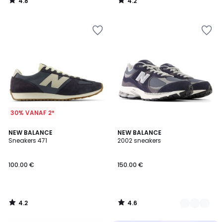
4.8
4.2
/
/
5
5
30% VANAF 2*
4.2
4.6
NEW BALANCE
3
NEW BALANCE
/ 5
/ 5
Sneakers 471
2002 sneakers
Kleuren
100.00 €
150.00 €
4.2
4.6
/
/
5
5