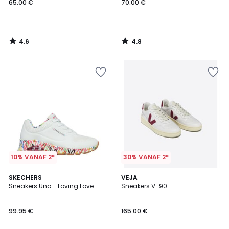
65.00 €
70.00 €
4.6
4.8
/
/
5
5
10% VANAF 2*
30% VANAF 2*
4.9
3
SKECHERS
VEJA
/ 5
Sneakers Uno - Loving Love
Sneakers V-90
Kleuren
99.95 €
165.00 €