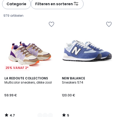
Categorie
Filteren en sorteren
979 artikelen
25% VANAF 2*
4.7
5
2
LA REDOUTE COLLECTIONS
NEW BALANCE
/ 5
/
Multicolor sneakers, dikke zool
Sneakers 574
Kleuren
5
59.99
59.99 €
120.00 €
€.
4.7
5