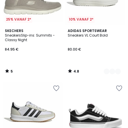
25% VANAF 2*
10% VANAF 2*
5
4.8
SKECHERS
6
ADIDAS SPORTSWEAR
/
/ 5
SneakersSlip-ins: Summits -
Sneakers VL Court Bold
Kleuren
5
Classy Night
84.95 €
80.00 €
5
4.8
/
/
5
5