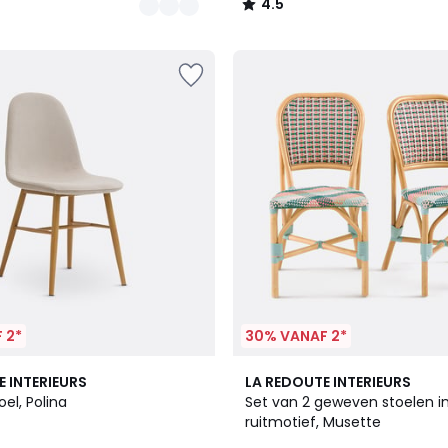
4.5
/
5
 2*
30% VANAF 2*
5
E INTERIEURS
LA REDOUTE INTERIEURS
/
oel, Polina
Set van 2 geweven stoelen i
5
ruitmotief, Musette