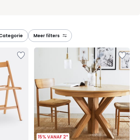
categorie
meer filters
15% VANAF 2*