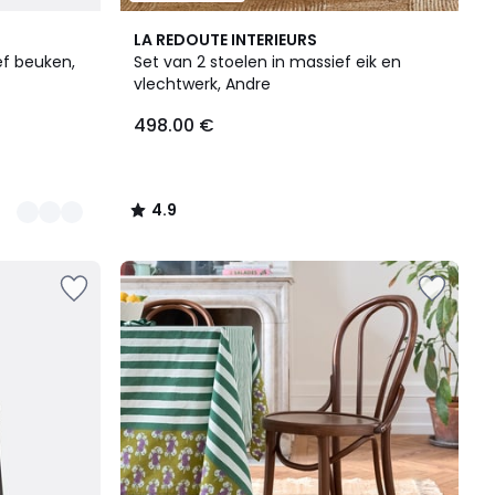
4.9
LA REDOUTE INTERIEURS
/ 5
ef beuken,
Set van 2 stoelen in massief eik en
vlechtwerk, Andre
498.00 €
4.9
/
5