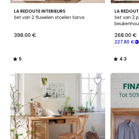
5
2
4.3
LA REDOUTE INTERIEURS
LA REDOUT
/
Kleuren
/ 5
Set van 2 fluwelen stoelen Sarva
Set van 2 p
5
beukenhout 
398.00
398.00 €
268.00 €
€.
227.80 €
5
4.3
/
/
5
5
FINAL
CLEARANCE