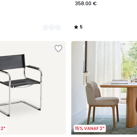
358.00 €
5
/
5
 2*
15% VANAF 2*