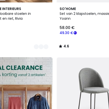
2
4.6
E INTERIEURS
SO'HOME
Kleuren
/ 5
looibare stoelen in
Set van 2 klapstoelen, massi
en riet, Rivia
Yoann
58.00 €
49.30 €
4.6
/
5