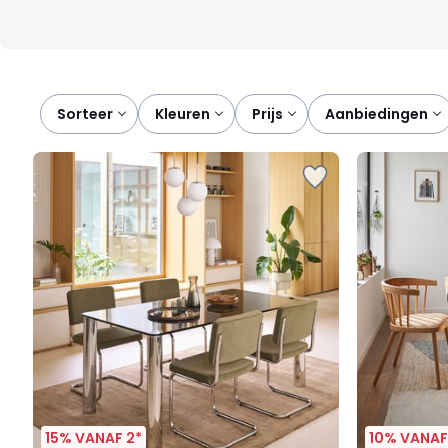
Sorteer
kleuren
prijs
aanbiedingen
15% VANAF 2*
10% VANAF