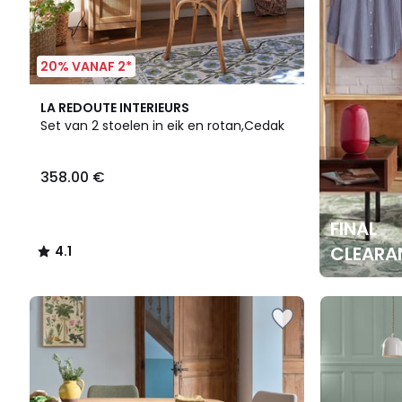
20% VANAF 2*
4.1
LA REDOUTE INTERIEURS
/ 5
Set van 2 stoelen in eik en rotan,Cedak
358.00 €
FINAL
CLEARA
4.1
/
5