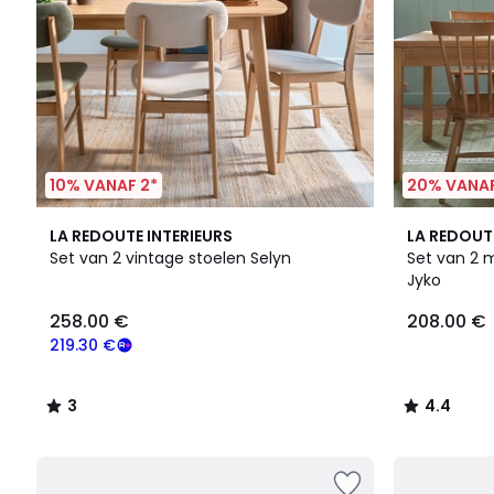
10% VANAF 2*
20% VANAF
3
3
4.4
LA REDOUTE INTERIEURS
LA REDOUT
/
Kleuren
/ 5
Set van 2 vintage stoelen Selyn
Set van 2 
5
Jyko
258.00 €
208.00 €
219.30 €
3
4.4
/
/
5
5