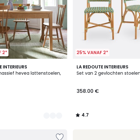
 2*
25% VANAF 2*
4.7
E INTERIEURS
LA REDOUTE INTERIEURS
/ 5
massief hevea lattenstoelen,
Set van 2 gevlochten stoele
358.00 €
4.7
/
5