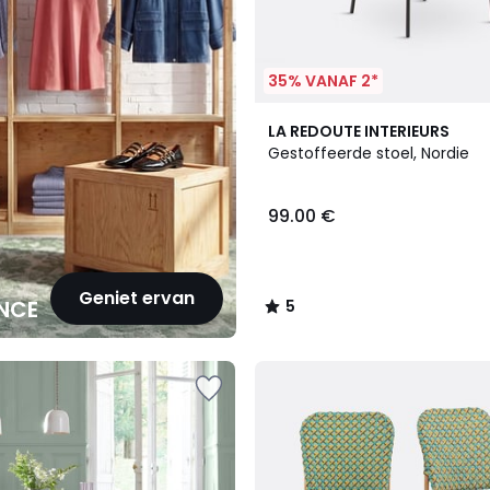
35% VANAF 2*
2
5
LA REDOUTE INTERIEURS
Kleuren
/
Gestoffeerde stoel, Nordie
5
99.00 €
Geniet ervan
NCE
5
/
5