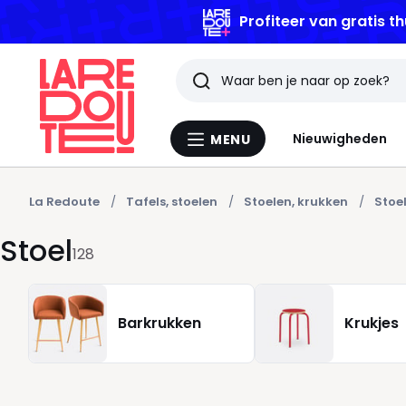
Zoeken
Laatst
Nieuwigheden
MENU
Menu
bekeken
La
Redoute
artikelen
La Redoute
Tafels, stoelen
Stoelen, krukken
Stoe
Stoel
128
Barkrukken
Krukjes