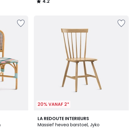
4.2
/
5
20% VANAF 2*
3
LA REDOUTE INTERIEURS
Kleuren
n
Massief hevea barstoel, Jyko