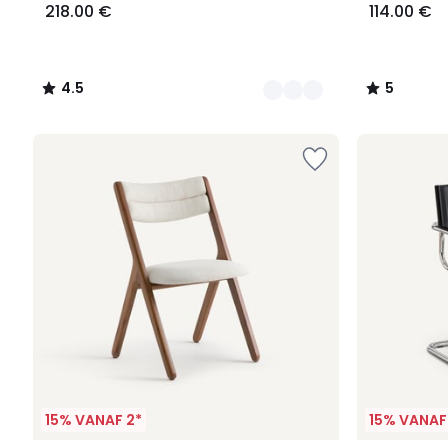
218.00 €
114.00 €
4.5
5
/
/
5
5
15% VANAF 2*
15% VANAF