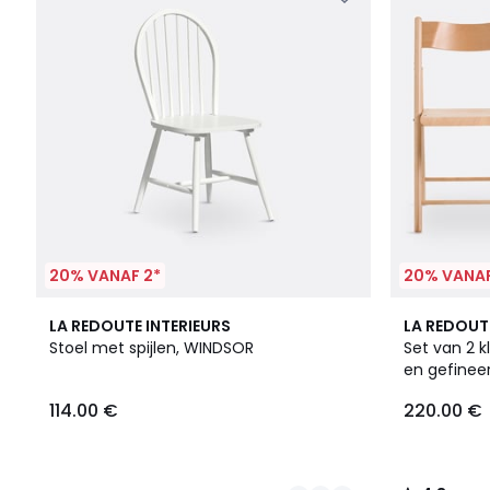
20% VANAF 2*
20% VANAF
4
2
4.8
LA REDOUTE INTERIEURS
LA REDOUT
Kleuren
Kleuren
/ 5
Stoel met spijlen, WINDSOR
Set van 2 
en gefineer
114.00 €
220.00 €