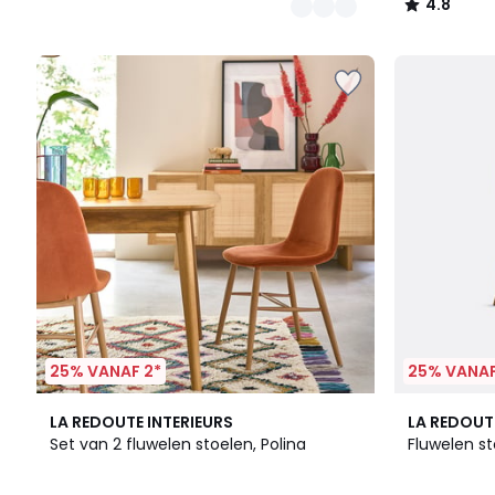
4.8
/
5
25% VANAF 2*
25% VANAF
3
4.5
3
5
LA REDOUTE INTERIEURS
LA REDOUT
Kleuren
/ 5
Kleuren
/
Set van 2 fluwelen stoelen, Polina
Fluwelen st
5