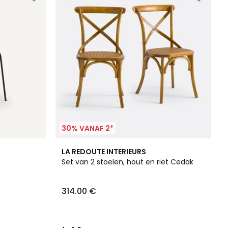
30% VANAF 2*
4.2
LA REDOUTE INTERIEURS
/ 5
Set van 2 stoelen, hout en riet Cedak
314.00 €