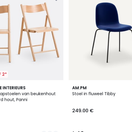
 2*
4.5
E INTERIEURS
AM.PM
/ 5
klapstoelen van beukenhout
Stoel in fluweel Tibby
d hout, Panni
249.00 €