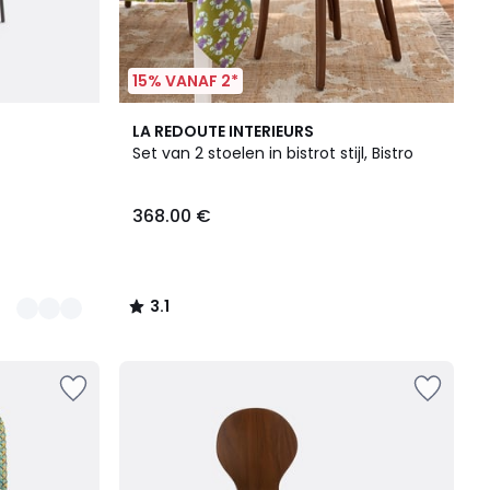
15% VANAF 2*
3.1
LA REDOUTE INTERIEURS
/
Set van 2 stoelen in bistrot stijl, Bistro
5
368.00 €
3.1
/
5