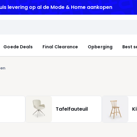
Goede Deals
Final Clearance
Opberging
Best s
len
Tafelfauteuil
K