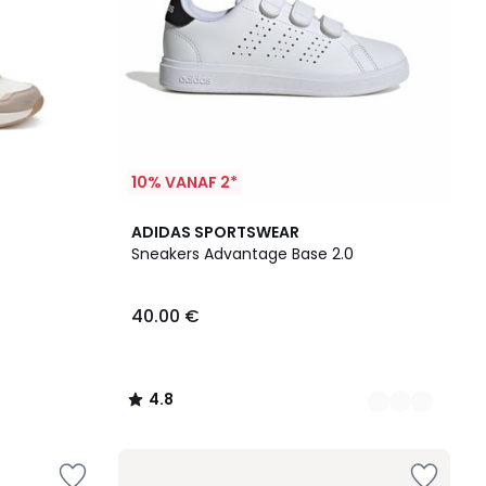
10% VANAF 2*
3
4.8
ADIDAS SPORTSWEAR
Kleuren
/ 5
Sneakers Advantage Base 2.0
40.00 €
4.8
/
5