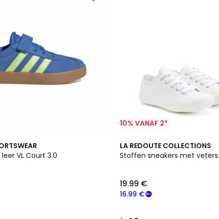
10% VANAF 2*
4.5
PORTSWEAR
LA REDOUTE COLLECTIONS
/ 5
 leer VL Court 3.0
Stoffen sneakers met veters
19.99 €
16.99 €