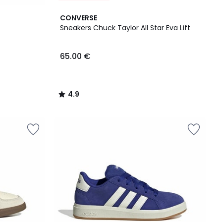
4.9
CONVERSE
/ 5
Sneakers Chuck Taylor All Star Eva Lift
65.00 €
4.9
/
5