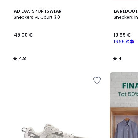
4.8
4
ADIDAS SPORTSWEAR
LA REDOUT
/ 5
/
Sneakers VL Court 3.0
Sneakers in
5
45.00
45.00 €
19.99 €
€.
16.99 €
4.8
4
/
/
5
5
FINAL
CLEARANCE