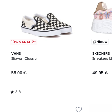
Nieuw
10% VANAF 2*
3.8
VANS
SKECHERS
/ 5
Slip-on Classic
Sneakers U
55.00 €
49.95 €
3.8
/
5