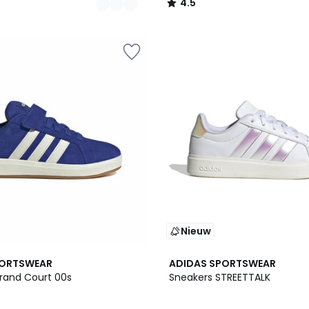
4.5
/
5
Nieuw
PORTSWEAR
ADIDAS SPORTSWEAR
rand Court 00s
Sneakers STREETTALK