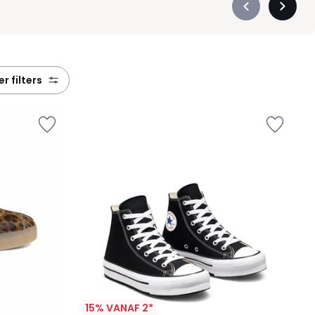
Précédent
Suivan
-
-
défiler
défiler
à
à
gauche
droite
eer filters
15% VANAF 2*