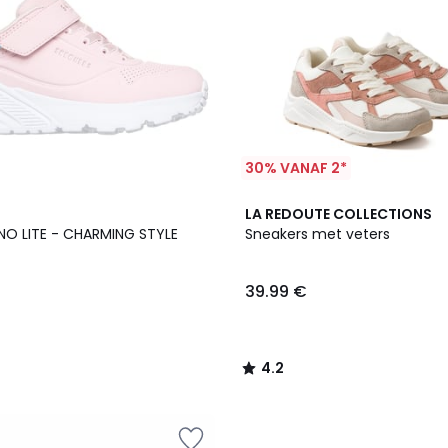
30% VANAF 2*
4.2
LA REDOUTE COLLECTIONS
/ 5
NO LITE - CHARMING STYLE
Sneakers met veters
39.99 €
4.2
/
5