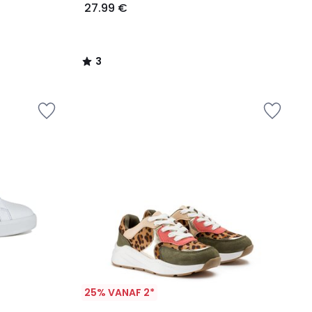
27.99 €
3
/
5
25% VANAF 2*