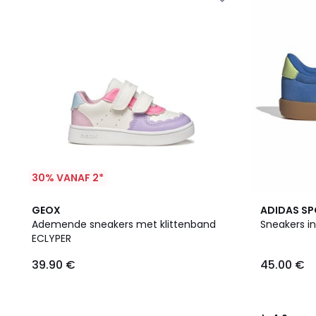
30% VANAF 2*
4
4.9
GEOX
ADIDAS S
Kleuren
/ 5
Ademende sneakers met klittenband
Sneakers in
ECLYPER
39.90 €
45.00 €