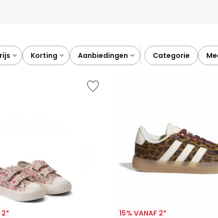
prijs
korting
aanbiedingen
categorie
m
 2*
15% VANAF 2*