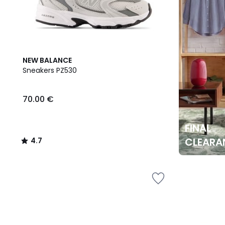
4.7
NEW BALANCE
/ 5
Sneakers PZ530
70.00 €
FINAL
CLEARA
4.7
/
5