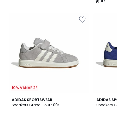
4.9
/
5
10% VANAF 2*
4
4.8
3
4.8
ADIDAS SPORTSWEAR
ADIDAS S
Kleuren
/ 5
Kleuren
/ 5
Sneakers Grand Court 00s
Sneakers G