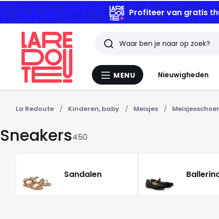
Profiteer van gratis th
Zoeken
Laatst
Nieuwigheden
MENU
Menu
bekeken
La
Redoute
artikelen
La Redoute
Kinderen, baby
Meisjes
Meisjesschoe
Sneakers
450
Sandalen
Ballerin