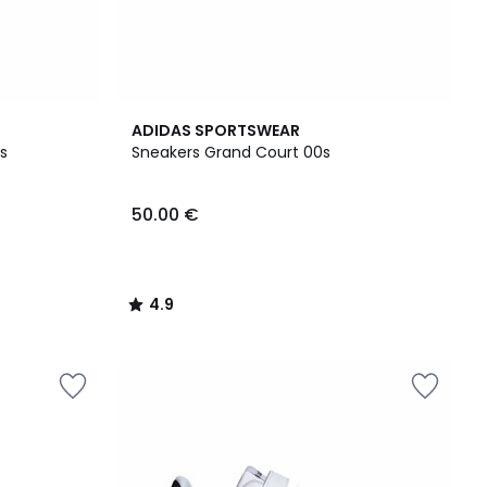
4.9
ADIDAS SPORTSWEAR
/ 5
s
Sneakers Grand Court 00s
50.00 €
4.9
/
5