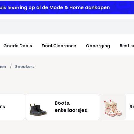
uis levering
op al de Mode & Home aankopen
Goede Deals
Final Clearance
Opberging
Best s
nen
Sneakers
Boots,
a's
R
enkellaarsjes