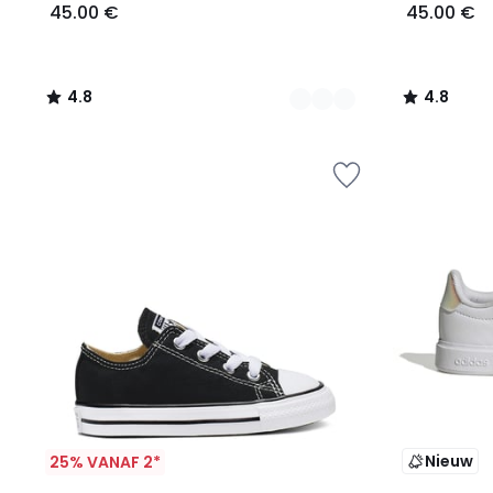
45.00 €
45.00 €
4.8
4.8
/
/
5
5
Nieuw
25% VANAF 2*