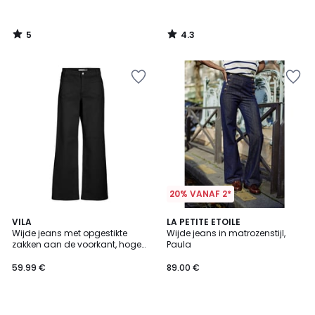
5
4.3
/
/
5
5
20% VANAF 2*
VILA
LA PETITE ETOILE
Wijde jeans met opgestikte
Wijde jeans in matrozenstijl,
zakken aan de voorkant, hoge
Paula
taille
59.99 €
89.00 €