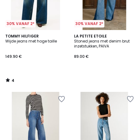
30% VANAF 2*
30% VANAF 2*
4
TOMMY HILFIGER
LA PETITE ETOILE
/
Wijde jeans met hoge taille
Stoned jeans met denim brut
5
inzetstukken, PAIVA
149.90 €
89.00 €
4
/
5