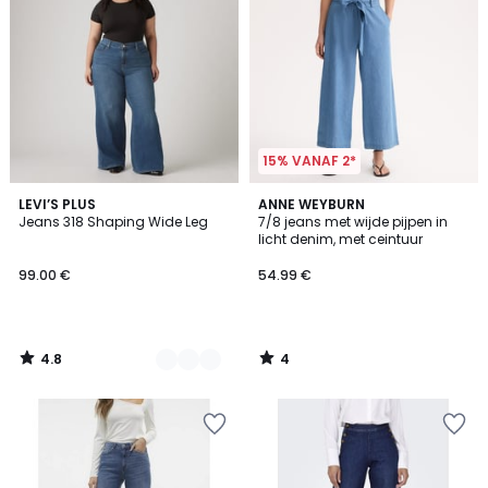
15% VANAF 2*
4.8
4
2
LEVI’S PLUS
ANNE WEYBURN
/ 5
/
Jeans 318 Shaping Wide Leg
7/8 jeans met wijde pijpen in
Kleuren
5
licht denim, met ceintuur
99.00 €
54.99 €
4.8
4
/
/
5
5