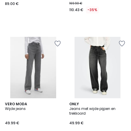
89.00 €
169.90 €
110.43 €
-35%
5
4.3
VERO MODA
ONLY
/
/ 5
Wijde jeans
Jeans met wijde pijpen en
5
trekkoord
49.99 €
49.99 €