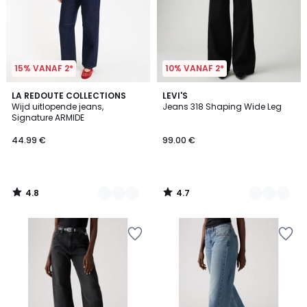
15% VANAF 2*
10% VANAF 2*
4.8
4.7
5
LA REDOUTE COLLECTIONS
2
LEVI'S
/ 5
/ 5
Wijd uitlopende jeans,
Jeans 318 Shaping Wide Leg
Kleuren
Kleuren
Signature ARMIDE
44.99 €
99.00 €
4.8
4.7
/
/
5
5