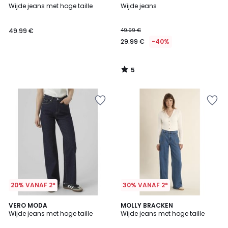
/
Wijde jeans met hoge taille
Wijde jeans
5
49.99 €
49.99 €
29.99 €
-40%
5
/
5
20% VANAF 2*
30% VANAF 2*
4.8
VERO MODA
MOLLY BRACKEN
/ 5
Wijde jeans met hoge taille
Wijde jeans met hoge taille