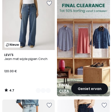
CLEARANCE
Nieuw
4.7
4
LEVI'S
/ 5
Jean met wijde pijpen Cinch
Kleuren
120.00 €
FINAL
Geniet ervan
4.7
CLEARANCE
/
5