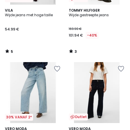
5
3
VILA
TOMMY HILFIGER
/
/
Wijde jeans met hoge taille
Wijde gestreepte jeans
5
5
54.99 €
169.90 €
101.94 €
-40%
5
3
/
/
5
5
Outlet
30% VANAF 2*
5
VERO MODA
VERO MODA