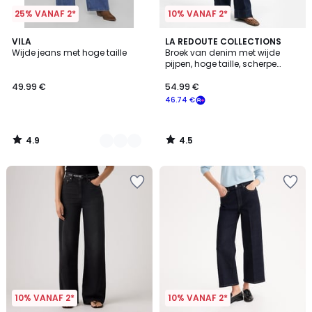
25% VANAF 2*
10% VANAF 2*
4.9
4.5
2
VILA
LA REDOUTE COLLECTIONS
/ 5
/ 5
Wijde jeans met hoge taille
Broek van denim met wijde
Kleuren
pijpen, hoge taille, scherpe
plooien
49.99 €
54.99 €
46.74 €
4.9
4.5
/
/
5
5
10% VANAF 2*
10% VANAF 2*