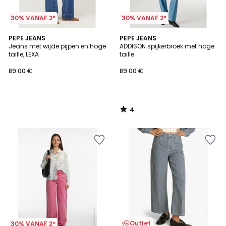
30% VANAF 2*
30% VANAF 2*
4
PEPE JEANS
PEPE JEANS
/
Jeans met wijde pijpen en hoge
ADDISON spijkerbroek met hoge
5
taille, LEXA
taille
89.00 €
89.00 €
4
/
5
Outlet
30% VANAF 2*