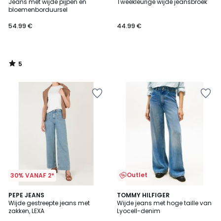
/
Jeans met wijde pijpen en
Tweekleurige wijde jeansbroek
5
bloemenborduursel
54.99 €
44.99 €
5
/
5
Outlet
30% VANAF 2*
PEPE JEANS
TOMMY HILFIGER
Wijde gestreepte jeans met
Wijde jeans met hoge taille van
zakken, LEXA
Lyocell-denim