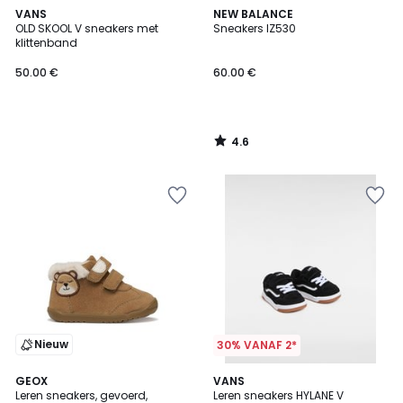
4.6
VANS
NEW BALANCE
/ 5
OLD SKOOL V sneakers met
Sneakers IZ530
klittenband
50.00 €
60.00 €
4.6
/
5
Nieuw
30% VANAF 2*
4.5
GEOX
VANS
/ 5
Leren sneakers, gevoerd,
Leren sneakers HYLANE V