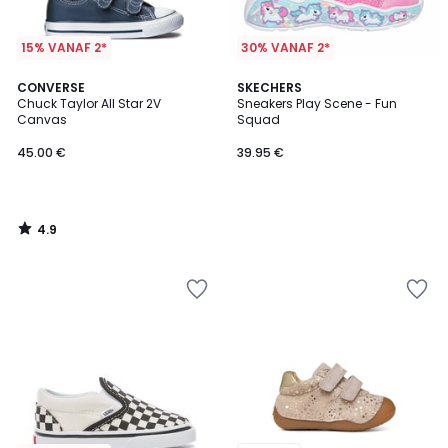
15% VANAF 2*
30% VANAF 2*
4.9
CONVERSE
SKECHERS
/ 5
Chuck Taylor All Star 2V
Sneakers Play Scene - Fun
Canvas
Squad
45.00 €
39.95 €
4.9
/
5