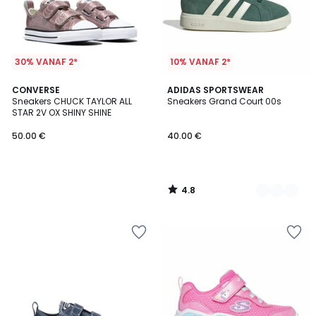
30% VANAF 2*
10% VANAF 2*
4.8
CONVERSE
3
ADIDAS SPORTSWEAR
/ 5
Sneakers CHUCK TAYLOR ALL
Sneakers Grand Court 00s
Kleuren
STAR 2V OX SHINY SHINE
50.00 €
40.00 €
4.8
/
5