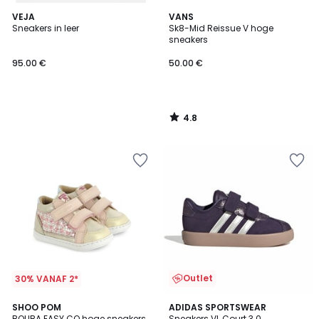
4.8
VEJA
VANS
/ 5
Sneakers in leer
Sk8-Mid Reissue V hoge
sneakers
95.00 €
50.00 €
4.8
/
5
Outlet
30% VANAF 2*
4.9
SHOO POM
ADIDAS SPORTSWEAR
/ 5
BOUBA EASY CO hoge sneakers
Sneakers VL Court 3.0