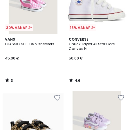
30% VANAF 2*
15% VANAF 2*
3
4.6
VANS
CONVERSE
/
/ 5
CLASSIC SLIP-ON V sneakers
Chuck Taylor All Star Core
5
Canvas Hi
45.00 €
50.00 €
3
4.6
/
/
5
5