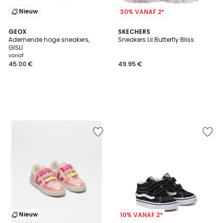
Nieuw
30% VANAF 2*
GEOX
SKECHERS
Ademende hoge sneakers,
Sneakers Lil Butterfly Bliss
GISLI
vanaf
45.00 €
49.95 €
Nieuw
10% VANAF 2*