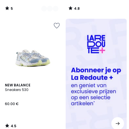
5
4.8
/
/
5
5
Redoute
+
4.5
NEW BALANCE
/ 5
Sneakers 530
60.00 €
4.5
/