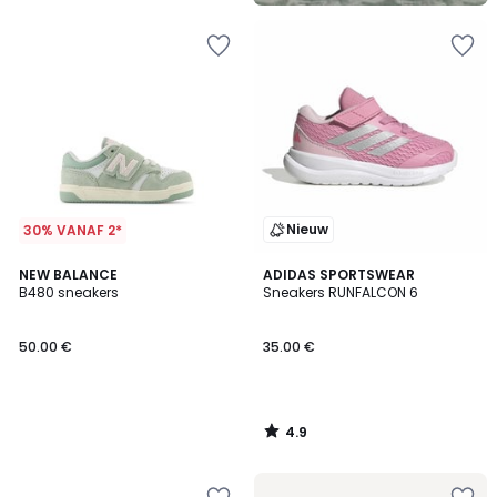
Nieuw
30% VANAF 2*
4.9
NEW BALANCE
ADIDAS SPORTSWEAR
/ 5
B480 sneakers
Sneakers RUNFALCON 6
50.00 €
35.00 €
4.9
/
5