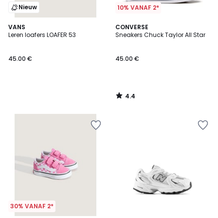
Nieuw
10% VANAF 2*
4.4
VANS
CONVERSE
/ 5
Leren loafers LOAFER 53
Sneakers Chuck Taylor All Star
45.00 €
45.00 €
4.4
/
5
30% VANAF 2*