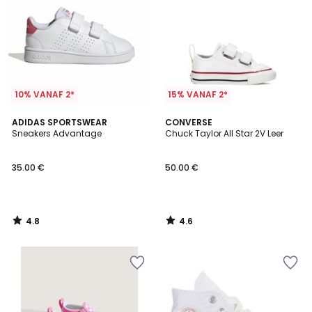
10% VANAF 2*
15% VANAF 2*
4.8
4.6
ADIDAS SPORTSWEAR
CONVERSE
/ 5
/ 5
Sneakers Advantage
Chuck Taylor All Star 2V Leer
35.00 €
50.00 €
4.8
4.6
/
/
5
5