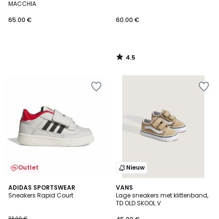
MACCHIA
65.00 €
60.00 €
4.5
/
5
Outlet
Nieuw
5
ADIDAS SPORTSWEAR
VANS
/
Sneakers Rapid Court
Lage sneakers met klittenband,
5
TD OLD SKOOL V
33.00 €