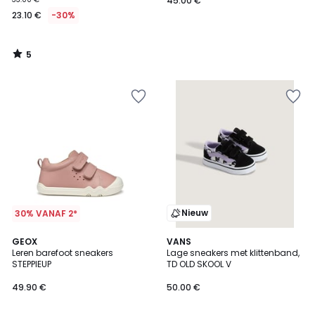
45.00 €
23.10 €
-30%
5
/
5
Nieuw
30% VANAF 2*
5
GEOX
VANS
/
Leren barefoot sneakers
Lage sneakers met klittenband,
5
STEPPIEUP
TD OLD SKOOL V
49.90 €
50.00 €