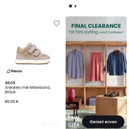
4
/
5
FINAL
CLEARANCE
Nieuw
2
GEOX
Sneakers met klittenband,
Kleuren
BIGLIA
65.00 €
FINAL
Geniet ervan
CLEARANCE