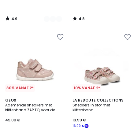
4.9
4.8
/
/
5
5
30% VANAF 2*
10% VANAF 2*
4
GEOX
LA REDOUTE COLLECTIONS
/
Ademende sneakers met
Sneakers in stof met
5
klittenband ZAPITO, voor de
klittenband
eerste stapjes
45.00 €
19.99 €
16.99 €