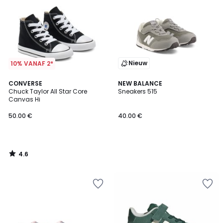
Nieuw
10% VANAF 2*
4.6
CONVERSE
NEW BALANCE
/ 5
Chuck Taylor All Star Core
Sneakers 515
Canvas Hi
50.00 €
40.00 €
4.6
/
5