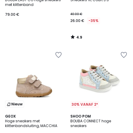
met klittenband
79.00 €
40.00 €
26.00 €
-35%
4.9
/
5
Nieuw
30% VANAF 2*
2
GEOX
SHOO POM
Hoge sneakers met
BOUBA CONNECT hoge
Kleuren
klittenbandsluiting, MACCHIA
sneakers