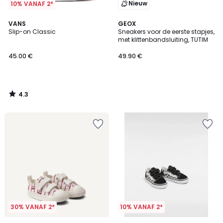
Nieuw
10% VANAF 2*
4.3
VANS
GEOX
/ 5
Slip-on Classic
Sneakers voor de eerste stapjes,
met klittenbandsluiting, TUTIM
45.00 €
49.90 €
4.3
/
5
30% VANAF 2*
10% VANAF 2*