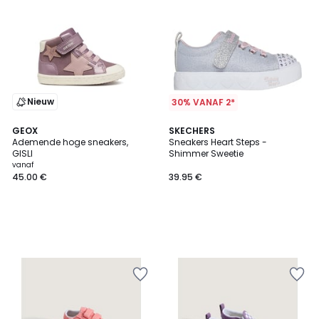
Nieuw
30% VANAF 2*
GEOX
SKECHERS
Ademende hoge sneakers,
Sneakers Heart Steps -
GISLI
Shimmer Sweetie
vanaf
45.00 €
39.95 €