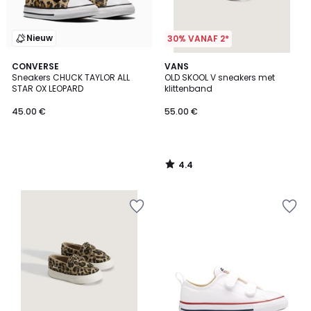
Nieuw
30% VANAF 2*
4.4
CONVERSE
VANS
/ 5
Sneakers CHUCK TAYLOR ALL
OLD SKOOL V sneakers met
STAR OX LEOPARD
klittenband
45.00 €
55.00 €
4.4
/
5