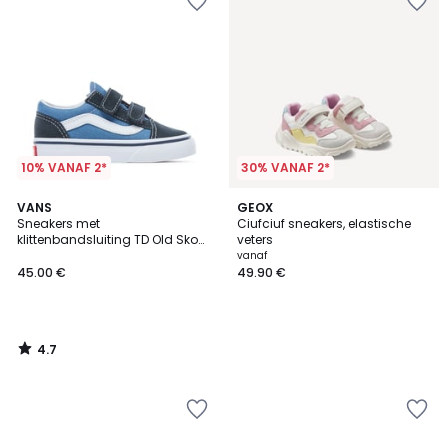
10% VANAF 2*
30% VANAF 2*
4.7
VANS
GEOX
/ 5
Sneakers met
Ciufciuf sneakers, elastische
klittenbandsluiting TD Old Skool
veters
V
vanaf
45.00 €
49.90 €
4.7
/
5