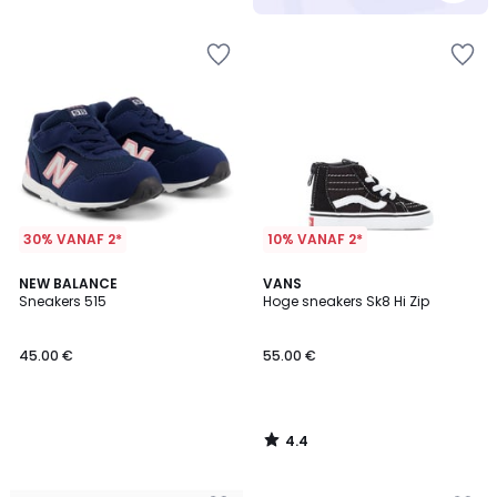
5
30% VANAF 2*
10% VANAF 2*
4.4
NEW BALANCE
VANS
/ 5
Sneakers 515
Hoge sneakers Sk8 Hi Zip
45.00 €
55.00 €
4.4
/
5