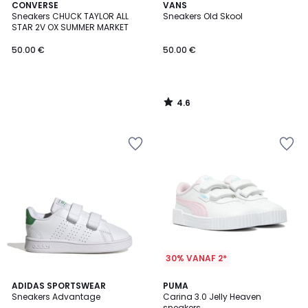
4.6
CONVERSE
VANS
/ 5
Sneakers CHUCK TAYLOR ALL
Sneakers Old Skool
STAR 2V OX SUMMER MARKET
50.00 €
50.00 €
4.6
/
5
30% VANAF 2*
4.8
2
2
ADIDAS SPORTSWEAR
PUMA
/ 5
/
Sneakers Advantage
Carina 3.0 Jelly Heaven
Kleuren
5
sneakers