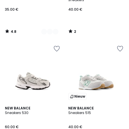
35.00 €
40.00 €
4.8
2
/
/
5
5
Nieuw
4.8
NEW BALANCE
NEW BALANCE
/ 5
Sneakers 530
Sneakers 515
60.00 €
40.00 €