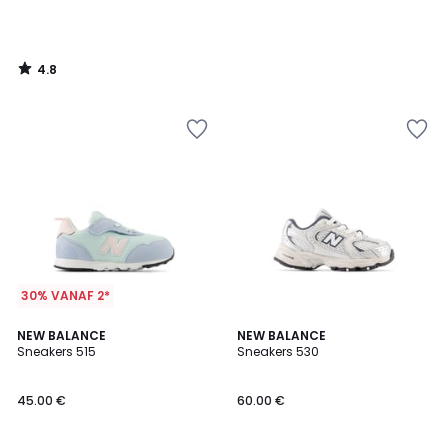
4.8
/
5
30% VANAF 2*
5
4.8
2
NEW BALANCE
NEW BALANCE
/
/ 5
Sneakers 515
Sneakers 530
Kleuren
5
45.00 €
60.00 €