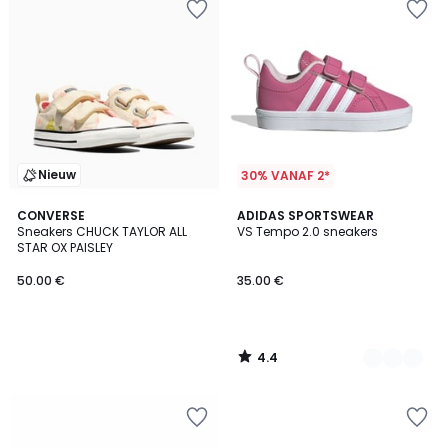
Nieuw
30% VANAF 2*
4.4
CONVERSE
2
ADIDAS SPORTSWEAR
/ 5
Sneakers CHUCK TAYLOR ALL
VS Tempo 2.0 sneakers
Kleuren
STAR OX PAISLEY
50.00 €
35.00 €
4.4
/
5