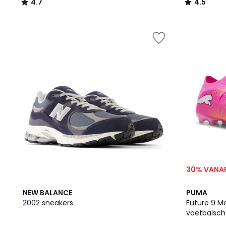
4.7
4.5
/
/
5
5
30% VANAF
3
4.6
NEW BALANCE
PUMA
Kleuren
/ 5
2002 sneakers
Future 9 M
voetbalsc