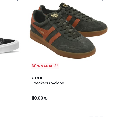
30% VANAF 2*
2
GOLA
Kleuren
Sneakers Cyclone
110.00 €