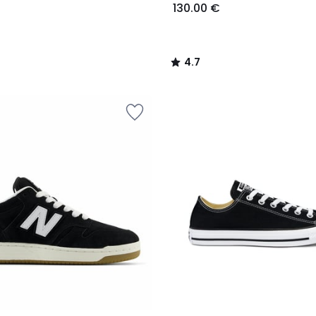
130.00 €
4.7
/
5