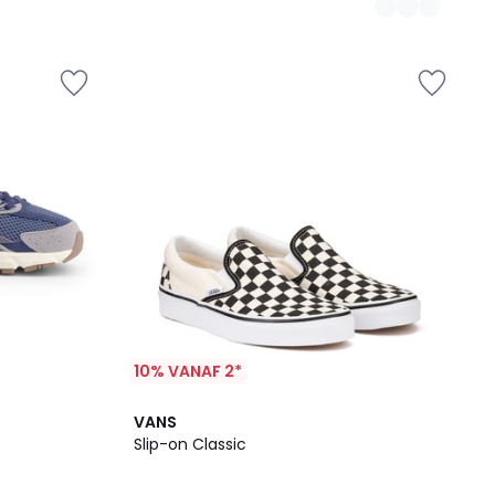
10% VANAF 2*
4.5
VANS
/ 5
Slip-on Classic