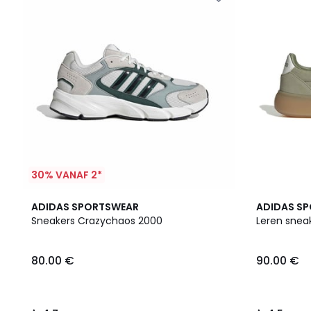
30% VANAF 2*
4.7
2
4.5
ADIDAS SPORTSWEAR
ADIDAS S
/ 5
Kleuren
/ 5
Sneakers Crazychaos 2000
Leren snea
80.00 €
90.00 €