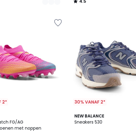
4.5
/
5
 2*
30% VANAF 2*
3
4.7
NEW BALANCE
Kleuren
/ 5
atch FG/AG
Sneakers 530
hoenen met noppen