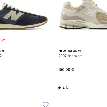
 2*
4.6
NCE
NEW BALANCE
/ 5
71
2002 sneakers
150.00 €
4.6
/
5