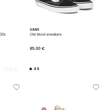
4.6
VANS
/ 5
 00s
Old Skool sneakers
85.00 €
4.6
/
5