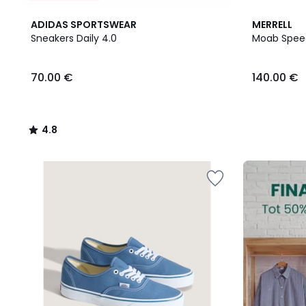
4.8
ADIDAS SPORTSWEAR
MERRELL
/ 5
Sneakers Daily 4.0
Moab Spee
70.00
70.00 €
140.00 €
€.
4.8
/
5
FINAL
CLEARANCE