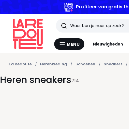
Profiteer van gratis th
Zoeken
Laatst
Nieuwigheden
MENU
Menu
bekeken
La
Redoute
artikelen
La Redoute
Herenkleding
Schoenen
Sneakers
Heren sneakers
714