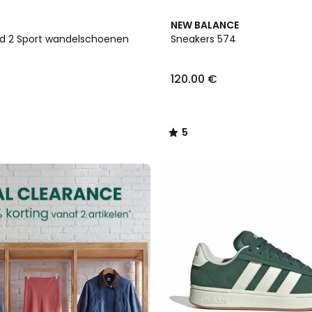
2
5
NEW BALANCE
Kleuren
/
d 2 Sport wandelschoenen
Sneakers 574
5
120.00 €
5
/
5