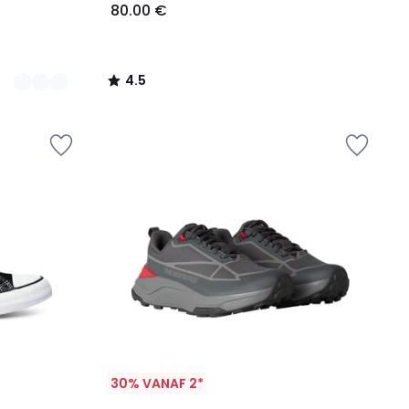
80.00 €
4.5
/
5
30% VANAF 2*