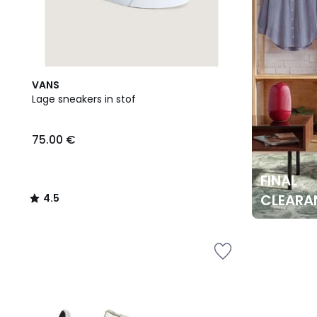
4.5
VANS
/ 5
Lage sneakers in stof
75.00 €
FINAL
CLEARA
4.5
/
5