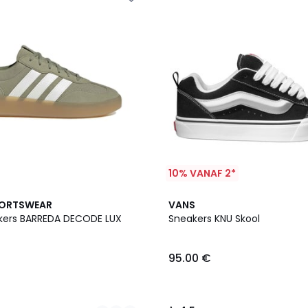
10% VANAF 2*
4.5
PORTSWEAR
VANS
/ 5
kers BARREDA DECODE LUX
Sneakers KNU Skool
95.00 €