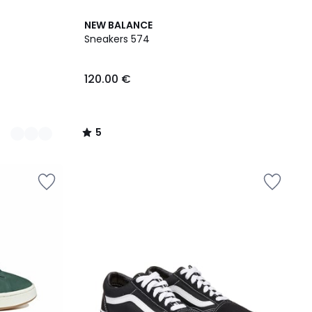
5
NEW BALANCE
/
Sneakers 574
5
120.00 €
5
/
5