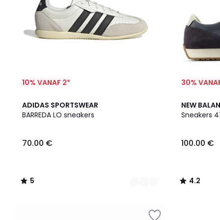
10% VANAF 2*
30% VANAF
2
5
4.2
ADIDAS SPORTSWEAR
NEW BALA
Kleuren
/
/ 5
BARREDA LO sneakers
Sneakers 4
5
70.00 €
100.00 €
5
4.2
/
/
5
5