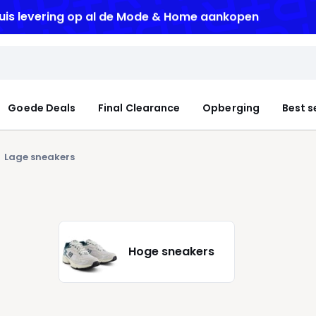
uis levering
op al de Mode & Home aankopen
Goede Deals
Final Clearance
Opberging
Best s
Lage sneakers
Hoge sneakers