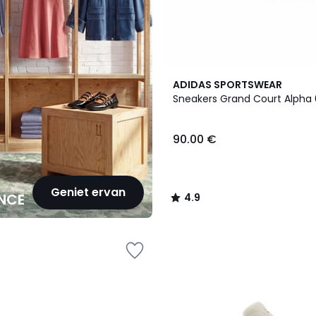
2
4.9
ADIDAS SPORTSWEAR
Kleuren
/ 5
Sneakers Grand Court Alpha
90.00 €
Geniet ervan
NCE
4.9
/
5