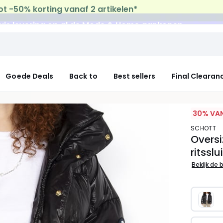
uis levering
op al de Mode & Home aankopen
Goede Deals
Back to
Best sellers
Final Clearan
30% VAN
SCHOTT
Overs
ritssl
Bekijk de 