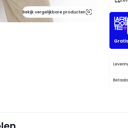
Lev
!
Bekijk vergelijkbare producten
Grati
Leveri
Betaalo
elen