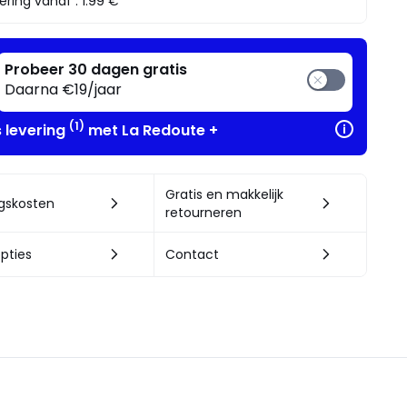
ering vanaf :
1.99 €
Probeer 30 dagen gratis
Daarna €19/jaar
(1)
s levering
met La Redoute +
Gratis en makkelijk
ngskosten
retourneren
pties
Contact