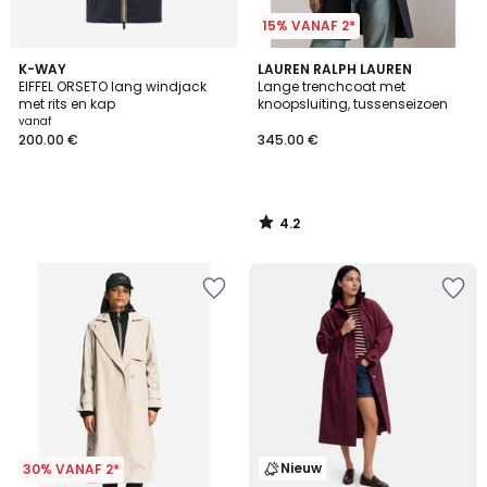
15% VANAF 2*
4.2
K-WAY
LAUREN RALPH LAUREN
/ 5
EIFFEL ORSETO lang windjack
Lange trenchcoat met
met rits en kap
knoopsluiting, tussenseizoen
vanaf
200.00 €
345.00 €
4.2
/
5
Nieuw
30% VANAF 2*