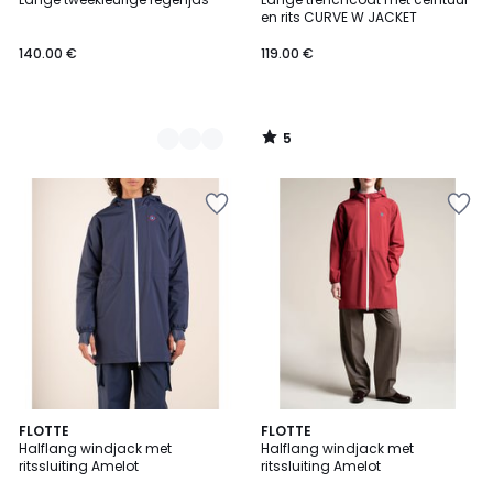
Kleuren
5
en rits CURVE W JACKET
140.00 €
119.00 €
5
/
5
FLOTTE
2
FLOTTE
Halflang windjack met
Halflang windjack met
Kleuren
ritssluiting Amelot
ritssluiting Amelot