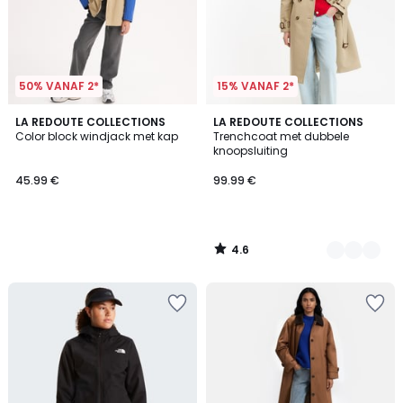
50% VANAF 2*
15% VANAF 2*
4.6
LA REDOUTE COLLECTIONS
2
LA REDOUTE COLLECTIONS
/ 5
Color block windjack met kap
Trenchcoat met dubbele
Kleuren
knoopsluiting
45.99 €
99.99 €
4.6
/
5