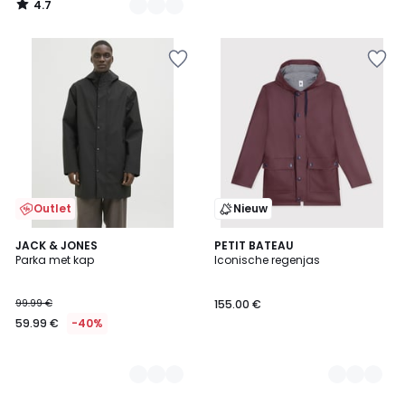
4.7
/
5
Outlet
Nieuw
2
JACK & JONES
3
PETIT BATEAU
Parka met kap
Iconische regenjas
Kleuren
Kleuren
99.99 €
155.00 €
59.99 €
-40%