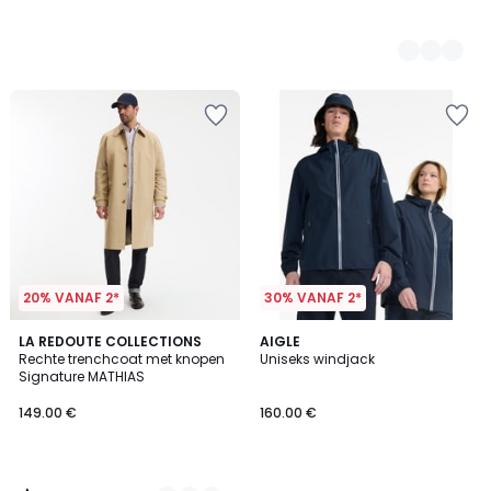
20% VANAF 2*
30% VANAF 2*
4.7
2
LA REDOUTE COLLECTIONS
AIGLE
/ 5
Rechte trenchcoat met knopen
Uniseks windjack
Kleuren
Signature MATHIAS
149.00 €
160.00 €