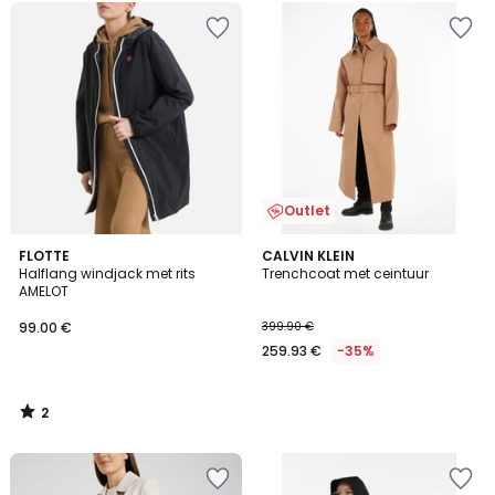
Outlet
2
FLOTTE
CALVIN KLEIN
/
Halflang windjack met rits
Trenchcoat met ceintuur
5
AMELOT
99.00 €
399.90 €
259.93 €
-35%
2
/
5