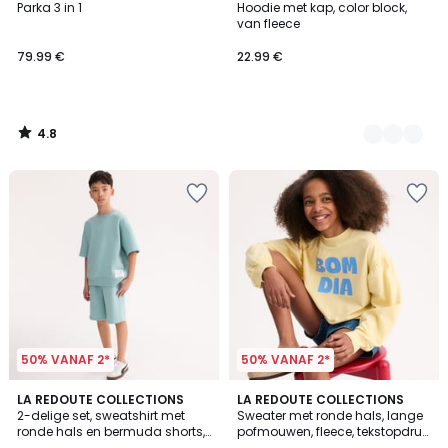
/ 5
Parka 3 in 1
Hoodie met kap, color block,
Kleuren
van fleece
79.99 €
22.99 €
4.8
/
5
50% VANAF 2*
50% VANAF 2*
5
2
LA REDOUTE COLLECTIONS
LA REDOUTE COLLECTIONS
/
2-delige set, sweatshirt met
Sweater met ronde hals, lange
Kleuren
5
ronde hals en bermuda shorts,
pofmouwen, fleece, tekstopdruk
van fleece
op voorkant