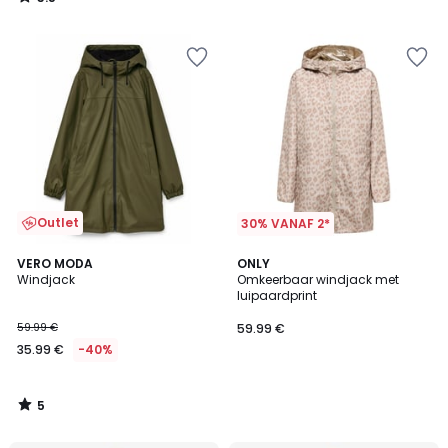
/
5
Outlet
30% VANAF 2*
5
VERO MODA
ONLY
/
Windjack
Omkeerbaar windjack met
5
luipaardprint
59.99 €
59.99 €
35.99 €
-40%
5
/
5