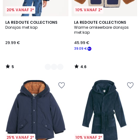
20% VANAF 2*
10% VANAF 2*
5
4.6
2
LA REDOUTE COLLECTIONS
LA REDOUTE COLLECTIONS
/
/ 5
Donsjas met kap
Warme omkeerbare donsjas
Kleuren
5
met kap
29.99 €
45.99 €
39.09 €
5
4.6
/
/
5
5
25% VANAF 2*
10% VANAF 2*