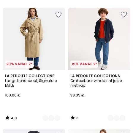
5
5
ons
programma
om
in
plaats
daarvan
te
betalen
33.99
€.
20% VANAF 2*
15% VANAF 2*
4.3
3
3
LA REDOUTE COLLECTIONS
2
LA REDOUTE COLLECTIONS
/ 5
/
Lange trenchcoat, Signature
Omkeerbaar winddicht jasje
Kleuren
Kleuren
5
EMILE
met kap
109.00 €
39.99 €
4.3
3
/
/
5
5