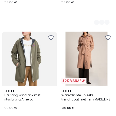
99.00 €
99.00 €
30% VANAF 2*
FLOTTE
2
FLOTTE
Halflang windjack met
Waterdichte uniseks
Kleuren
ritssluiting Amelot
trenchcoat met riem MADELEINE
99.00 €
139.00 €