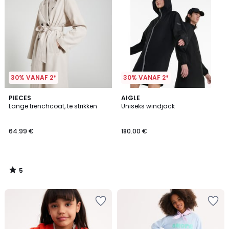
30% VANAF 2*
30% VANAF 2*
5
PIECES
AIGLE
/
Lange trenchcoat, te strikken
Uniseks windjack
5
64.99 €
180.00 €
5
/
5