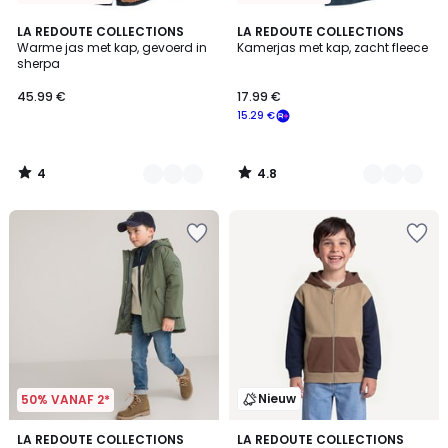
4
4.8
2
LA REDOUTE COLLECTIONS
2
LA REDOUTE COLLECTIONS
/
/ 5
Warme jas met kap, gevoerd in
Kamerjas met kap, zacht fleece
Kleuren
Kleuren
5
sherpa
45.99 €
17.99 €
15.29 €
4
4.8
/
/
5
5
Nieuw
50% VANAF 2*
4.8
LA REDOUTE COLLECTIONS
2
LA REDOUTE COLLECTIONS