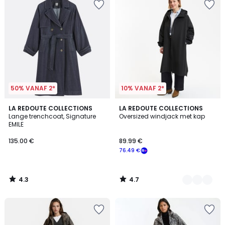
50% VANAF 2*
10% VANAF 2*
4.3
4.7
LA REDOUTE COLLECTIONS
2
LA REDOUTE COLLECTIONS
/ 5
/ 5
Lange trenchcoat, Signature
Oversized windjack met kap
Kleuren
EMILE
135.00 €
89.99 €
76.49 €
4.3
4.7
/
/
5
5