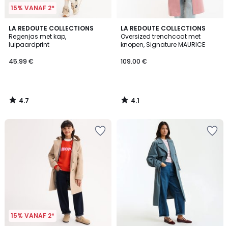
15% VANAF 2*
4.7
4.1
LA REDOUTE COLLECTIONS
LA REDOUTE COLLECTIONS
/ 5
/ 5
Regenjas met kap,
Oversized trenchcoat met
luipaardprint
knopen, Signature MAURICE
45.99 €
109.00 €
4.7
4.1
/
/
5
5
15% VANAF 2*