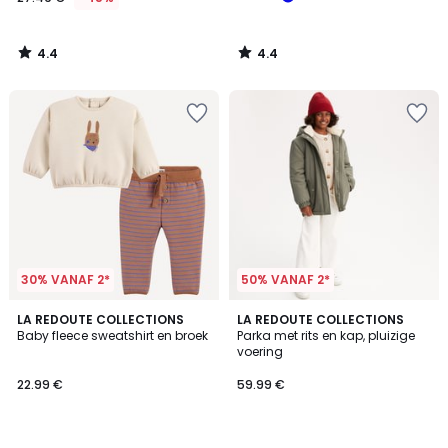
4.4
4.4
/
/
5
5
30% VANAF 2*
50% VANAF 2*
5
4.5
LA REDOUTE COLLECTIONS
LA REDOUTE COLLECTIONS
/
/ 5
Baby fleece sweatshirt en broek
Parka met rits en kap, pluizige
5
voering
22.99 €
59.99 €