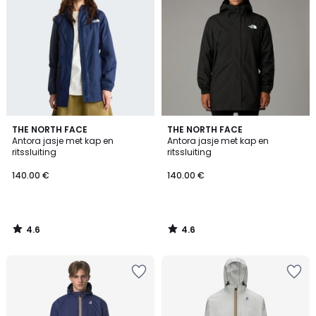
4.6
4.6
THE NORTH FACE
THE NORTH FACE
/ 5
/ 5
Antora jasje met kap en
Antora jasje met kap en
ritssluiting
ritssluiting
140.00 €
140.00 €
4.6
4.6
/
/
5
5