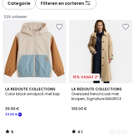
à
à
Categorie
Filteren en sorteren
gauche
droite
539 artikelen
15% VANAF 2*
5
4.1
LA REDOUTE COLLECTIONS
3
LA REDOUTE COLLECTIONS
/
/ 5
Color block windjack met kap
Oversized trenchcoat met
Kleuren
5
knopen, Signature MAURICE
39.99
39.99 €
109.00 €
€
33.99 €
Schrijf
je
in
5
4.1
voor
/
/