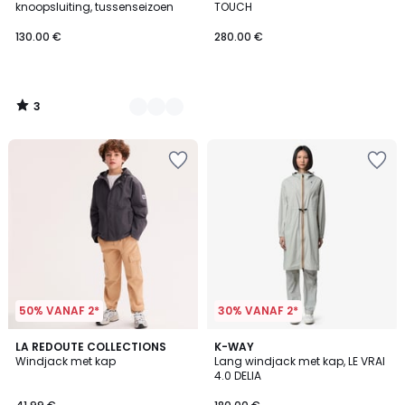
5
knoopsluiting, tussenseizoen
TOUCH
130.00 €
280.00 €
3
/
5
50% VANAF 2*
30% VANAF 2*
LA REDOUTE COLLECTIONS
3
K-WAY
Windjack met kap
Lang windjack met kap, LE VRAI
Kleuren
4.0 DELIA