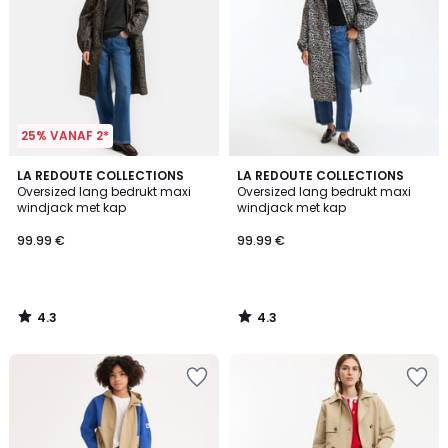
25% VANAF 2*
4.3
4.3
LA REDOUTE COLLECTIONS
LA REDOUTE COLLECTIONS
/ 5
/ 5
Oversized lang bedrukt maxi
Oversized lang bedrukt maxi
windjack met kap
windjack met kap
99.99 €
99.99 €
4.3
4.3
/
/
5
5