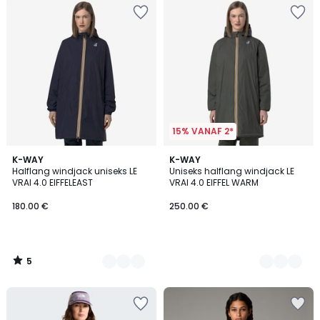
15% VANAF 2*
5
3
K-WAY
2
K-WAY
/
Halflang windjack uniseks LE
Uniseks halflang windjack LE
Kleuren
Kleuren
5
VRAI 4.0 EIFFELEAST
VRAI 4.0 EIFFEL WARM
180.00 €
250.00 €
5
/
5