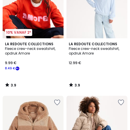
10% VANAF 2*
3.9
3.9
LA REDOUTE COLLECTIONS
LA REDOUTE COLLECTIONS
/ 5
/ 5
Fleece crew-neck sweatshirt,
Fleece crew-neck sweatshirt,
opdruk Amore
opdruk Amore
9.99 €
12.99 €
8.49 €
3.9
3.9
/
/
5
5