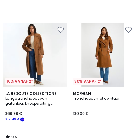
10% VANAF 2*
30% VANAF 2*
3.5
LA REDOUTE COLLECTIONS
MORGAN
/ 5
Lange trenchcoat van
Trenchcoat met ceintuur
geitenleer, knoopsluiting,
tussenseizoen
369.99 €
130.00 €
314.49 €
3.5