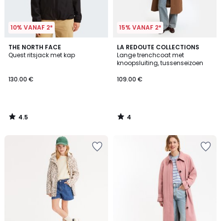
10% VANAF 2*
15% VANAF 2*
4.5
4
THE NORTH FACE
LA REDOUTE COLLECTIONS
/ 5
/
Quest ritsjack met kap
Lange trenchcoat met
5
knoopsluiting, tussenseizoen
130.00 €
109.00 €
4.5
4
/
/
5
5