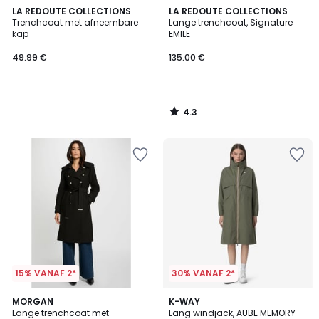
4.3
LA REDOUTE COLLECTIONS
LA REDOUTE COLLECTIONS
/ 5
Trenchcoat met afneembare
Lange trenchcoat, Signature
kap
EMILE
49.99 €
135.00 €
4.3
/
5
15% VANAF 2*
30% VANAF 2*
3
2
MORGAN
K-WAY
/
Lange trenchcoat met
Lang windjack, AUBE MEMORY
Kleuren