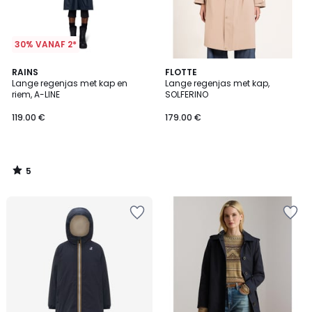
30% VANAF 2*
5
RAINS
FLOTTE
/
Lange regenjas met kap en
Lange regenjas met kap,
5
riem, A-LINE
SOLFERINO
119.00 €
179.00 €
5
/
5