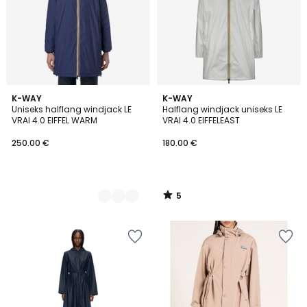
5
2
K-WAY
K-WAY
/
Uniseks halflang windjack LE
Halflang windjack uniseks LE
Kleuren
5
VRAI 4.0 EIFFEL WARM
VRAI 4.0 EIFFELEAST
250.00 €
180.00 €
5
/
5