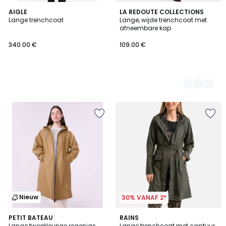
AIGLE
2
LA REDOUTE COLLECTIONS
Lange trenchcoat
Lange, wijde trenchcoat met
Kleuren
afneembare kap
340.00 €
109.00 €
Nieuw
30% VANAF 2*
5
2
PETIT BATEAU
RAINS
/
Lange tweekleurige regenjas
Lange trenchcoat met ceintuur