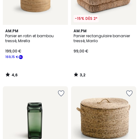
-15% DÈS 2*
4,6
3,2
AM.PM
AM.PM
/ 5
/ 5
Panier en rotin et bambou
Panier rectangulaire bananier
tressé, Mirella
tressé, Marilo
199,00 €
99,00 €
169,15 €
4,6
3,2
/
/
5
5