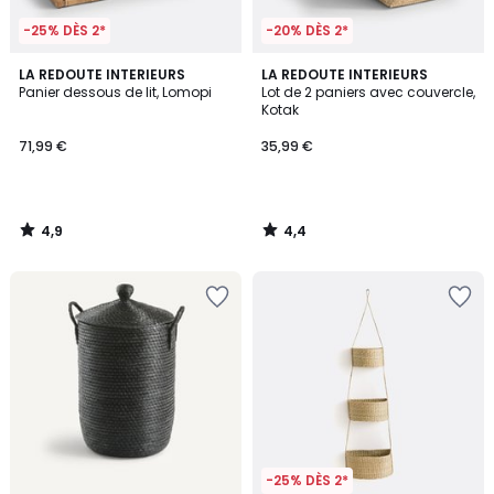
-25% DÈS 2*
-20% DÈS 2*
4,9
4,4
LA REDOUTE INTERIEURS
LA REDOUTE INTERIEURS
/ 5
/ 5
Panier dessous de lit, Lomopi
Lot de 2 paniers avec couvercle,
Kotak
71,99 €
35,99 €
4,9
4,4
/
/
5
5
-25% DÈS 2*