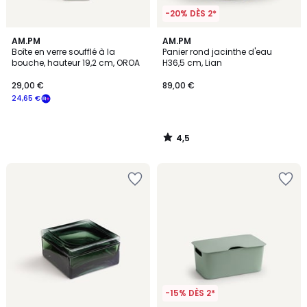
-20% DÈS 2*
4,5
AM.PM
AM.PM
/ 5
Boîte en verre soufflé à la
Panier rond jacinthe d'eau
bouche, hauteur 19,2 cm, OROA
H36,5 cm, Lian
29,00 €
89,00 €
24,65 €
4,5
/
5
-15% DÈS 2*