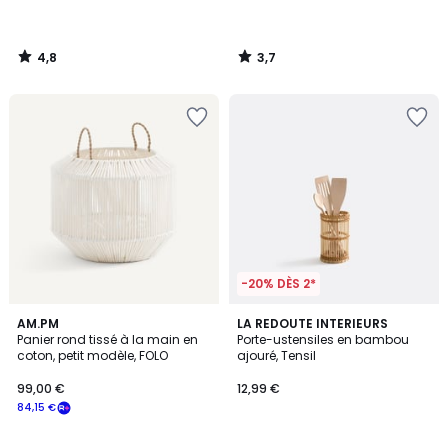
4,8
3,7
/
/
5
5
-20% DÈS 2*
5
4,7
AM.PM
LA REDOUTE INTERIEURS
/
/ 5
Panier rond tissé à la main en
Porte-ustensiles en bambou
5
coton, petit modèle, FOLO
ajouré, Tensil
99,00 €
12,99 €
84,15 €