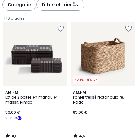
à
à
Catégorie
Filtrer et trier
gauche
droite
170 articles
-20% DÈS 2*
4,6
4,5
AM.PM
AM.PM
/ 5
/ 5
Lot de 2 boîtes en manguier
Panier tressé rectangulaire,
massif, Rimba
Raga
59,00
59,00 €
89,00 €
€
50,15 €
souscrivez
à
notre
4,6
4,5