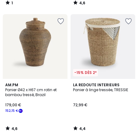
1
4,6
/
/
5
5
-15% DÈS 2*
4,6
4,4
AM.PM
LA REDOUTE INTERIEURS
/ 5
/ 5
Panier Ø42 x H67 cm rotin et
Panier à linge tressée, TRESSIE
bambou tressé, Brazil
179,00 €
72,99 €
152,15 €
4,6
4,4
/
/
5
5