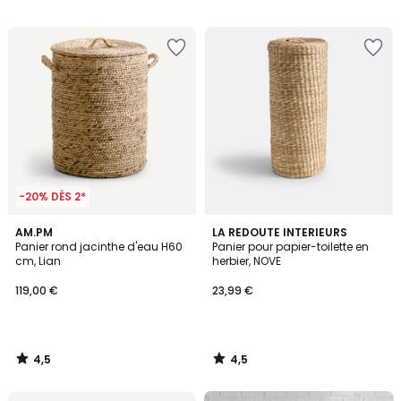
programme
/
/
5
5
pour
payer
à
la
place
50,15
€.
-20% DÈS 2*
4,5
4,5
AM.PM
LA REDOUTE INTERIEURS
/ 5
/ 5
Panier rond jacinthe d'eau H60
Panier pour papier-toilette en
cm, Lian
herbier, NOVE
119,00 €
23,99 €
4,5
4,5
/
/
5
5
FINAL