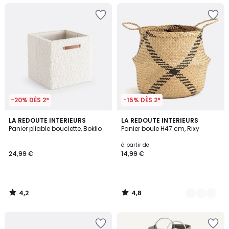
-20% DÈS 2*
-15% DÈS 2*
4,2
4,8
LA REDOUTE INTERIEURS
2
LA REDOUTE INTERIEURS
/ 5
/ 5
Panier pliable bouclette, Boklio
Panier boule H47 cm, Rixy
Couleurs
à partir de
24,99 €
14,99 €
4,2
4,8
/
/
5
5