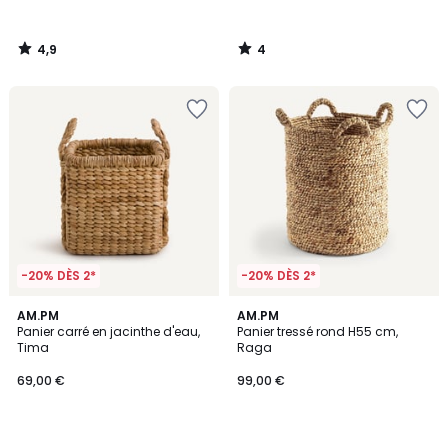
4,9
4
/
/
5
5
-20% DÈS 2*
-20% DÈS 2*
1
4,6
AM.PM
AM.PM
/
/ 5
Panier carré en jacinthe d'eau,
Panier tressé rond H55 cm,
5
Tima
Raga
69,00 €
99,00 €