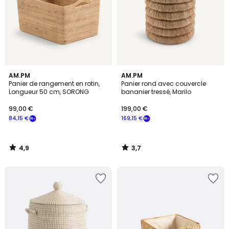
4,9
3,7
AM.PM
AM.PM
/ 5
/ 5
Panier de rangement en rotin,
Panier rond avec couvercle
Longueur 50 cm, SORONG
bananier tressé, Marilo
99,00 €
199,00 €
84,15 €
169,15 €
4,9
3,7
/
/
5
5