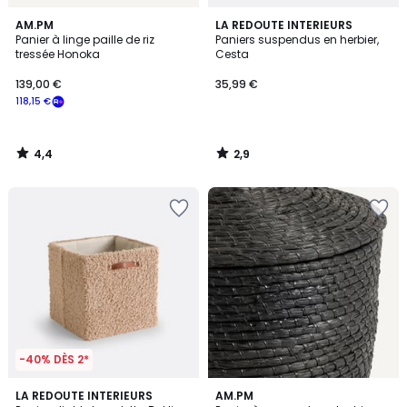
4,4
2,9
AM.PM
LA REDOUTE INTERIEURS
/ 5
/ 5
Panier à linge paille de riz
Paniers suspendus en herbier,
tressée Honoka
Cesta
139,00 €
35,99 €
118,15 €
4,4
2,9
/
/
5
5
-40% DÈS 2*
5
3,8
LA REDOUTE INTERIEURS
AM.PM