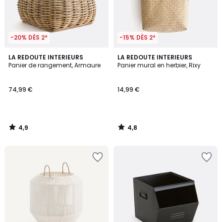
-20% DÈS 2*
-15% DÈS 2*
4,9
4,8
LA REDOUTE INTERIEURS
LA REDOUTE INTERIEURS
/ 5
/ 5
Panier de rangement, Armaure
Panier mural en herbier, Rixy
74,99 €
14,99 €
4,9
4,8
/
/
5
5