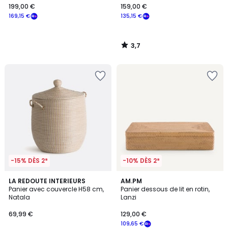
199,00 €
159,00 €
169,15 €
135,15 €
3,7
/
5
-15% DÈS 2*
-10% DÈS 2*
4,9
4
LA REDOUTE INTERIEURS
AM.PM
/ 5
/
Panier avec couvercle H58 cm,
Panier dessous de lit en rotin,
5
Natala
Lanzi
69,99 €
129,00 €
109,65 €