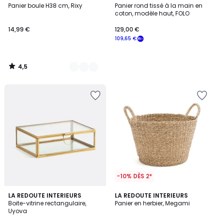
/ 5
Panier boule H38 cm, Rixy
Panier rond tissé à la main en
Couleurs
coton, modèle haut, FOLO
14,99 €
129,00 €
109,65 €
4,5
/
5
-10% DÈS 2*
4,7
4,3
LA REDOUTE INTERIEURS
LA REDOUTE INTERIEURS
/ 5
/ 5
Boite-vitrine rectangulaire,
Panier en herbier, Megami
Uyova