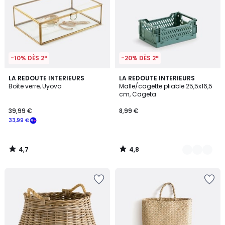
-10% DÈS 2*
-20% DÈS 2*
4,7
4,8
LA REDOUTE INTERIEURS
3
LA REDOUTE INTERIEURS
/ 5
/ 5
Boîte verre, Uyova
Malle/cagette pliable 25,5x16,5
Couleurs
cm, Cageta
39,99 €
8,99 €
33,99 €
4,7
4,8
/
/
5
5