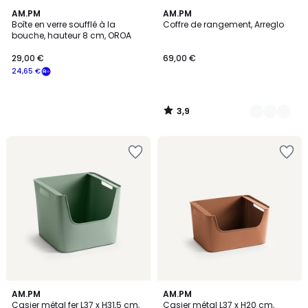
3,9
AM.PM
5
AM.PM
/ 5
Boîte en verre soufflé à la
Coffre de rangement, Arreglo
Couleurs
bouche, hauteur 8 cm, OROA
29,00 €
69,00 €
24,65 €
3,9
/
5
4,3
4,5
5
AM.PM
4
AM.PM
/ 5
/ 5
Casier métal fer L37 x H31,5 cm,
Casier métal L37 x H20 cm,