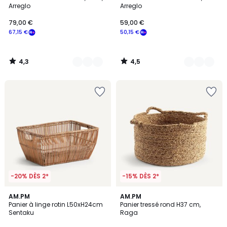
Couleurs
Couleurs
Arreglo
Arreglo
79,00 €
59,00 €
67,15 €
50,15 €
4,3
4,5
/
/
5
5
-20% DÈS 2*
-15% DÈS 2*
4,6
4,5
AM.PM
AM.PM
/ 5
/ 5
Panier à linge rotin L50xH24cm
Panier tressé rond H37 cm,
Sentaku
Raga