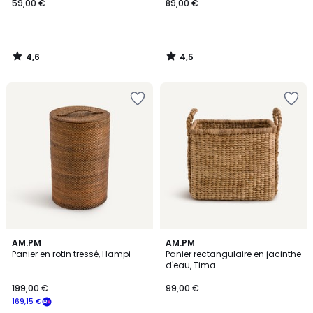
59,00 €
89,00 €
4,6
4,5
/
/
5
5
4,6
5
AM.PM
AM.PM
/ 5
/
Panier en rotin tressé, Hampi
Panier rectangulaire en jacinthe
5
d'eau, Tima
199,00 €
99,00 €
169,15 €