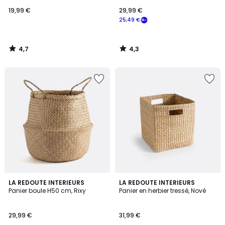
19,99 €
29,99 €
25,49 €
4,7
4,3
/
/
5
5
4,8
3,7
LA REDOUTE INTERIEURS
LA REDOUTE INTERIEURS
/ 5
/ 5
Panier boule H50 cm, Rixy
Panier en herbier tressé, Nové
29,99 €
31,99 €