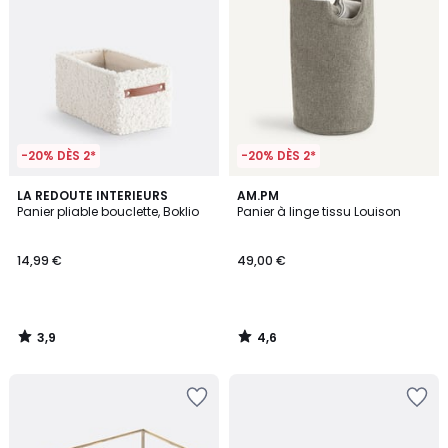
-20% DÈS 2*
-20% DÈS 2*
3,9
4,6
LA REDOUTE INTERIEURS
AM.PM
/ 5
/ 5
Panier pliable bouclette, Boklio
Panier à linge tissu Louison
14,99 €
49,00 €
3,9
4,6
/
/
5
5