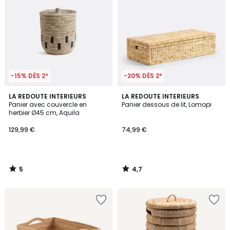
-15% DÈS 2*
-20% DÈS 2*
5
4,7
LA REDOUTE INTERIEURS
LA REDOUTE INTERIEURS
/
/ 5
Panier avec couvercle en
Panier dessous de lit, Lomopi
5
herbier Ø45 cm, Aquila
129,99 €
74,99 €
5
4,7
/
/
5
5