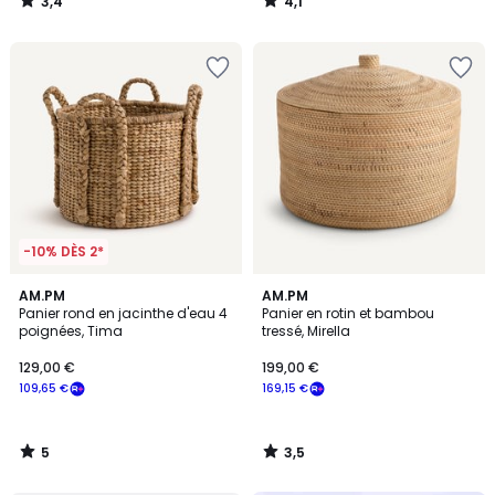
3,4
4,1
/
/
5
5
-10% DÈS 2*
5
3,5
AM.PM
AM.PM
/
/ 5
Panier rond en jacinthe d'eau 4
Panier en rotin et bambou
5
poignées, Tima
tressé, Mirella
129,00 €
199,00 €
109,65 €
169,15 €
5
3,5
/
/
5
5