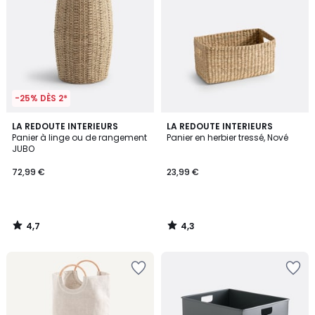
-25% DÈS 2*
4,7
4,3
LA REDOUTE INTERIEURS
LA REDOUTE INTERIEURS
/ 5
/ 5
Panier à linge ou de rangement
Panier en herbier tressé, Nové
JUBO
72,99 €
23,99 €
4,7
4,3
/
/
5
5