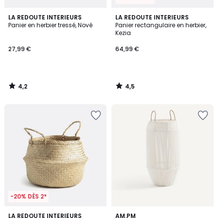
4,2
4,5
LA REDOUTE INTERIEURS
LA REDOUTE INTERIEURS
/ 5
/ 5
Panier en herbier tressé, Nové
Panier rectangulaire en herbier,
Kezia
27,99 €
64,99 €
4,2
4,5
/
/
5
5
-20% DÈS 2*
4,5
2
LA REDOUTE INTERIEURS
AM.PM