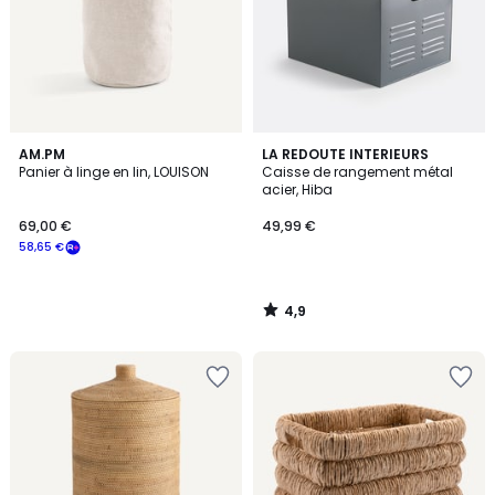
4,9
AM.PM
LA REDOUTE INTERIEURS
/ 5
Panier à linge en lin, LOUISON
Caisse de rangement métal
acier, Hiba
69,00 €
49,99 €
58,65 €
4,9
/
5