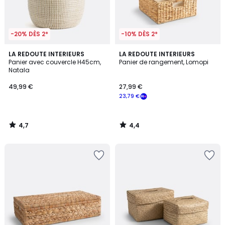
-20% DÈS 2*
-10% DÈS 2*
4,7
4,4
LA REDOUTE INTERIEURS
LA REDOUTE INTERIEURS
/ 5
/ 5
Panier avec couvercle H45cm,
Panier de rangement, Lomopi
Natala
49,99 €
27,99 €
23,79 €
4,7
4,4
/
/
5
5