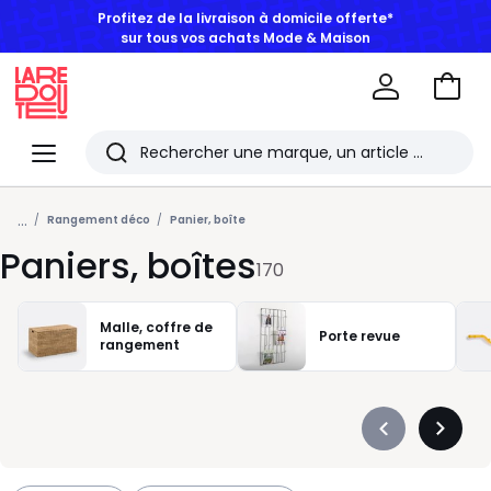
BONS PLANS | Jusqu'à -50% dès 2 articles*
Aller
au
La
panie
Redoute
Menu
Rechercher
Les
...
derniers
Rangement déco
Panier, boîte
Paniers, boîtes
articles
170
consultés
Malle, coffre de
Porte revue
rangement
Précédent
Suivan
-
-
défiler
défiler