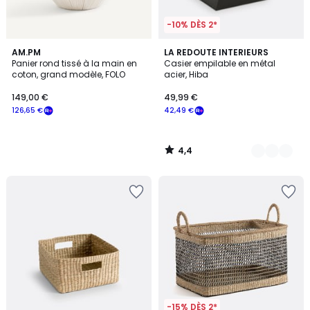
-10% DÈS 2*
4,4
AM.PM
5
LA REDOUTE INTERIEURS
/ 5
Panier rond tissé à la main en
Casier empilable en métal
Couleurs
coton, grand modèle, FOLO
acier, Hiba
149,00 €
49,99 €
126,65 €
42,49 €
4,4
/
5
-15% DÈS 2*