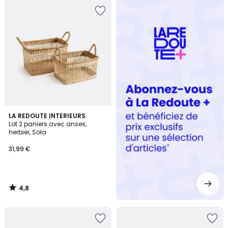
Redoute
+
4,8
LA REDOUTE INTERIEURS
/ 5
Lot 2 paniers avec anses,
herbier, Sola
31,99 €
4,8
/
5