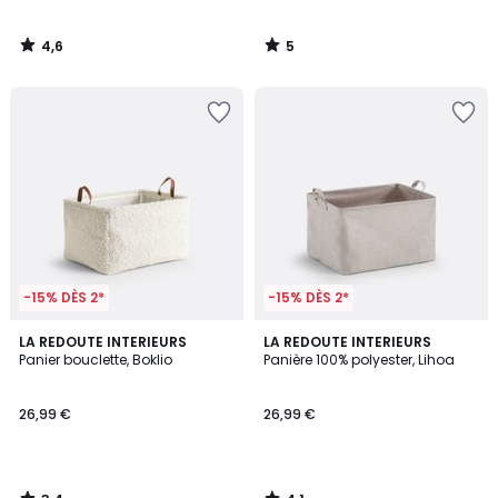
4,6
5
/
/
5
5
-15% DÈS 2*
-15% DÈS 2*
3,4
4,1
LA REDOUTE INTERIEURS
LA REDOUTE INTERIEURS
/ 5
/ 5
Panier bouclette, Boklio
Panière 100% polyester, Lihoa
26,99 €
26,99 €