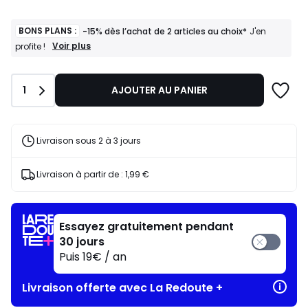
BONS PLANS :
-15% dès l’achat de 2 articles au choix*
J'en
BONS
Voir plus
profite !
PLANS
:
-15%
Quantité
1
AJOUTER AU PANIER
dès
l’achat
de
2
articles
Livraison sous 2 à 3 jours
au
choix*
J'en
Livraison à partir de :
1,99 €
profite
!
Essayez gratuitement pendant
30 jours
Puis 19€ / an
Livraison offerte avec La Redoute +