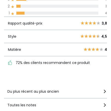
2
2
Avis 100% certifiés,
1
4
La Redoute s'engage
Rapport
5
24
3,8
Rapport qualité-prix
3,8
qualité-prix
4
5
3
5
Style
4,5
Style
4,5
2
2
1
4
Matière
4
Matière
4
72% des clients
72% des clients recommandent ce produit
recommandent ce produit
Voir le détail de la note
Du plus récent au plus ancien
Toutes les notes