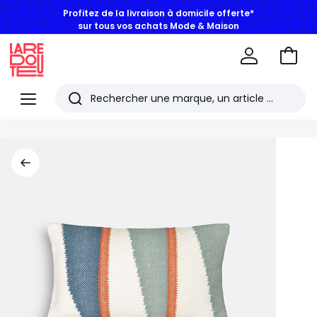
Profitez de la livraison à domicile offerte*
sur tous vos achats Mode & Maison
Aller
au
La
panie
Redoute
Menu
Rechercher
Les
derniers
articles
consultés