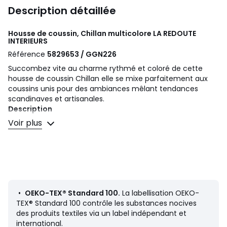
Description détaillée
Housse de coussin, Chillan multicolore
LA REDOUTE
INTERIEURS
Référence
5829653 / GGN226
Succombez vite au charme rythmé et coloré de cette
housse de coussin Chillan elle se mixe parfaitement aux
coussins unis pour des ambiances mêlant tendances
scandinaves et artisanales.
Description
• Tissage pur coton, façon kilim
Voir plus
• Recto motif géométrique, verso uni
• Fermeture zippée
Dimensions
• 50 x 30 cm
•
OEKO-TEX® Standard 100.
La labellisation OEKO-
Retrouvez le coussin de garnissage Terra sur le site
TEX® Standard 100 contrôle les substances nocives
des produits textiles via un label indépendant et
international.