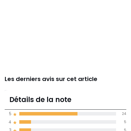
Les derniers avis sur cet article
4,1
Détails de la note
40 avis
de moyenne
5
24
obtenue sur
4
5
l'ensemble des
pays
3
5