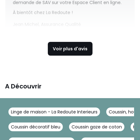
demande de SAV sur votre Espace Client en ligne.
À bientôt chez La Redoute !
Jean Michel, Assurance Qualité
Voir plus d'avis
A Découvrir
Linge de maison - La Redoute Interieurs
Coussin, houss
Coussin décoratif bleu
Coussin gaze de coton
Ho