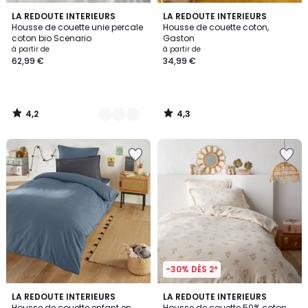
4,2
4,3
12
LA REDOUTE INTERIEURS
LA REDOUTE INTERIEURS
/ 5
/ 5
Housse de couette unie percale
Housse de couette coton,
Couleurs
coton bio Scenario
Gaston
à partir de
à partir de
62,99 €
34,99 €
4,2
4,3
/
/
5
5
-30% DÈS 2*
4,3
4,6
3
LA REDOUTE INTERIEURS
LA REDOUTE INTERIEURS
/ 5
/ 5
Housse de couette enfant en
Housse de couette 50% coton