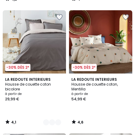
/
/
5
5
-30% DÈS 2*
-30% DÈS 2*
4,1
4,6
5
LA REDOUTE INTERIEURS
LA REDOUTE INTERIEURS
/ 5
/ 5
Housse de couette coton
Housse de couette coton,
Couleurs
bicolore
Mentilla
à partir de
à partir de
29,99 €
54,99 €
4,1
4,6
/
/
5
5