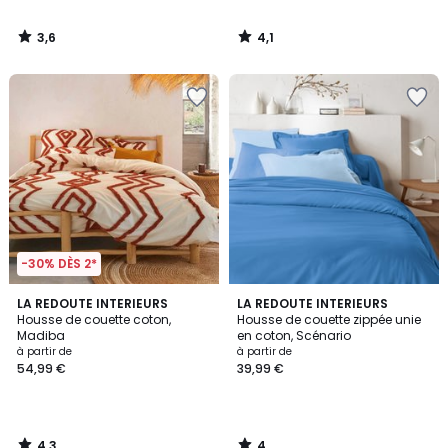
3,6
4,1
/
/
5
5
-30% DÈS 2*
4,3
4
LA REDOUTE INTERIEURS
LA REDOUTE INTERIEURS
/ 5
/
Housse de couette coton,
Housse de couette zippée unie
5
Madiba
en coton, Scénario
à partir de
à partir de
54,99 €
39,99 €
4,3
4