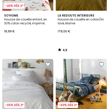
-20% DÈS 2*
4,5
SO'HOME
LA REDOUTE INTERIEURS
/ 5
Housse de couette enfant, en
Housse de couette en coton/lin
30% coton recyclé, imprimé
lavé, Marnie
pompiers, POMPIER BIS
19,99 €
179,00 €
4,5
/
5
-35% DÈS 2*
-30% DÈS 2*