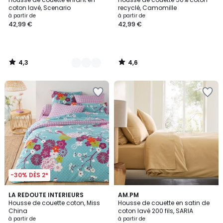
Couleurs
coton lavé, Scenario
recyclé, Camomille
à partir de
à partir de
42,99 €
42,99 €
4,3
4,6
/
/
5
5
-30% DÈS 2*
4,2
4,8
LA REDOUTE INTERIEURS
AM.PM
/ 5
/ 5
Housse de couette coton, Miss
Housse de couette en satin de
China
coton lavé 200 fils, SARIA
à partir de
à partir de