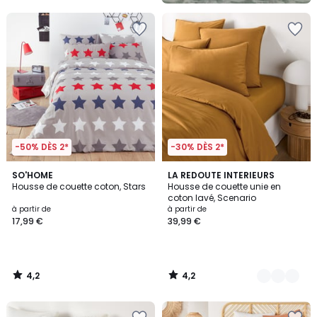
5
-50% DÈS 2*
-30% DÈS 2*
4,2
4,2
SO'HOME
18
LA REDOUTE INTERIEURS
/ 5
/ 5
Housse de couette coton, Stars
Housse de couette unie en
Couleurs
coton lavé, Scenario
à partir de
à partir de
17,99 €
39,99 €
4,2
4,2
/
/
5
5