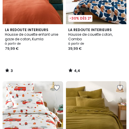
-30% DÈS 2*
3
4,4
LA REDOUTE INTERIEURS
LA REDOUTE INTERIEURS
/
/ 5
Housse de couette enfant unie
Housse de couette coton,
5
gaze de coton, Kumla
Combo
à partir de
à partir de
79,99 €
39,99 €
3
4,4
/
/
5
5