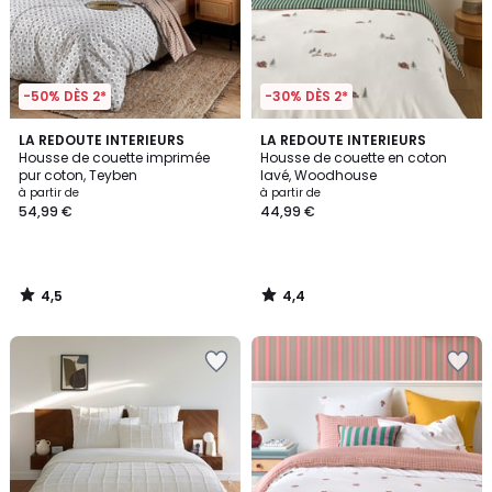
-50% DÈS 2*
-30% DÈS 2*
4,5
4,4
LA REDOUTE INTERIEURS
LA REDOUTE INTERIEURS
/ 5
/ 5
Housse de couette imprimée
Housse de couette en coton
pur coton, Teyben
lavé, Woodhouse
à partir de
à partir de
54,99 €
44,99 €
4,5
4,4
/
/
5
5