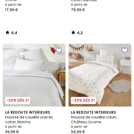
à partir de
à partir de
17,99 €
79,99 €
4,4
4,2
/
/
5
5
-30% DÈS 2*
-30% DÈS 2*
3,6
4,4
7
LA REDOUTE INTERIEURS
LA REDOUTE INTERIEURS
/ 5
/ 5
Housse de couette unie en
Housse de couette coton,
Couleurs
coton, Macha
Château Licorne
à partir de
à partir de
39,99 €
34,99 €