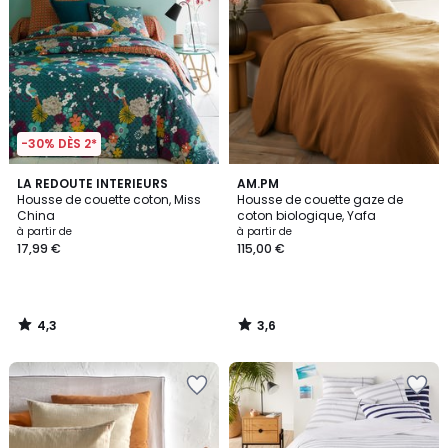
-30% DÈS 2*
4,3
3,6
LA REDOUTE INTERIEURS
AM.PM
/ 5
/ 5
Housse de couette coton, Miss
Housse de couette gaze de
China
coton biologique, Yafa
à partir de
à partir de
17,99 €
115,00 €
4,3
3,6
/
/
5
5