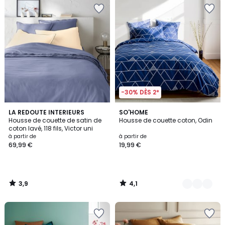
-30% DÈS 2*
3,9
4,1
LA REDOUTE INTERIEURS
2
SO'HOME
/ 5
/ 5
Housse de couette de satin de
Housse de couette coton, Odin
Couleurs
coton lavé, 118 fils, Victor uni
à partir de
à partir de
69,99 €
19,99 €
3,9
4,1
/
/
5
5