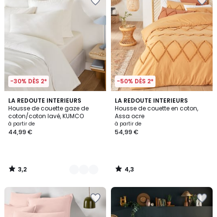
-30% DÈS 2*
-50% DÈS 2*
3,2
4,3
10
LA REDOUTE INTERIEURS
LA REDOUTE INTERIEURS
/ 5
/ 5
Housse de couette gaze de
Housse de couette en coton,
Couleurs
coton/coton lavé, KUMCO
Assa ocre
à partir de
à partir de
44,99 €
54,99 €
3,2
4,3
/
/
5
5