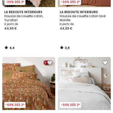
-30% DÈS 2*
-30% DÈS 2*
4,4
3,9
LA REDOUTE INTERIEURS
LA REDOUTE INTERIEURS
/ 5
/ 5
Housse de couette coton,
Housse de couette coton lavé
Yucatan
Monille
à partir de
à partir de
44,99 €
44,99 €
4,4
3,9
/
/
5
5
-50% DÈS 2*
-30% DÈS 2*