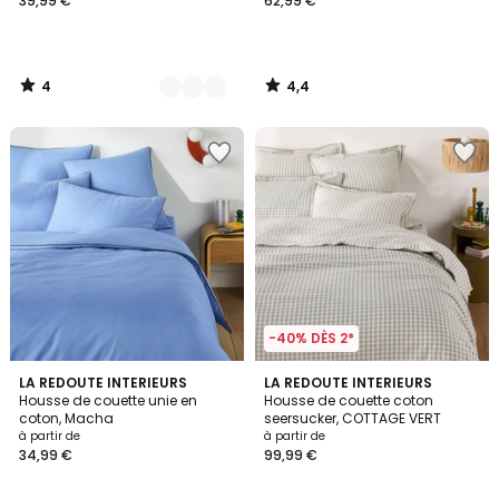
39,99 €
62,99 €
4
4,4
/
/
5
5
-40% DÈS 2*
3,6
4,1
LA REDOUTE INTERIEURS
LA REDOUTE INTERIEURS
/ 5
/ 5
Housse de couette unie en
Housse de couette coton
coton, Macha
seersucker, COTTAGE VERT
à partir de
à partir de
34,99 €
99,99 €