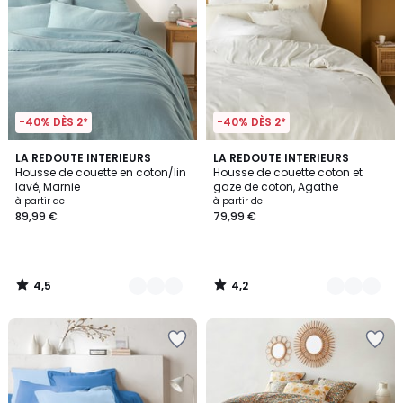
-40% DÈS 2*
-40% DÈS 2*
4,5
4,2
3
LA REDOUTE INTERIEURS
2
LA REDOUTE INTERIEURS
/ 5
/ 5
Housse de couette en coton/lin
Housse de couette coton et
Couleurs
Couleurs
lavé, Marnie
gaze de coton, Agathe
à partir de
à partir de
89,99 €
79,99 €
4,5
4,2
/
/
5
5