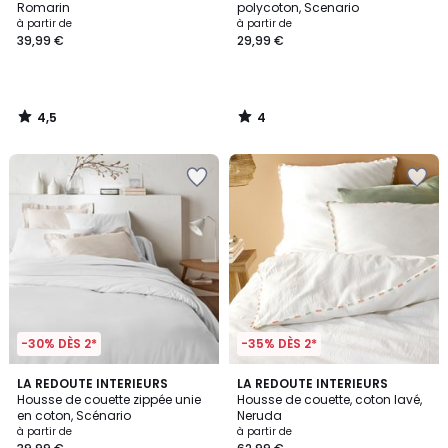
5
Romarin
polycoton, Scenario
à partir de
à partir de
39,99 €
29,99 €
4,5
4
/
/
5
5
-30% DÈS 2*
-35% DÈS 2*
4
4,4
22
LA REDOUTE INTERIEURS
LA REDOUTE INTERIEURS
/
/ 5
Housse de couette zippée unie
Housse de couette, coton lavé,
Couleurs
5
en coton, Scénario
Neruda
à partir de
à partir de