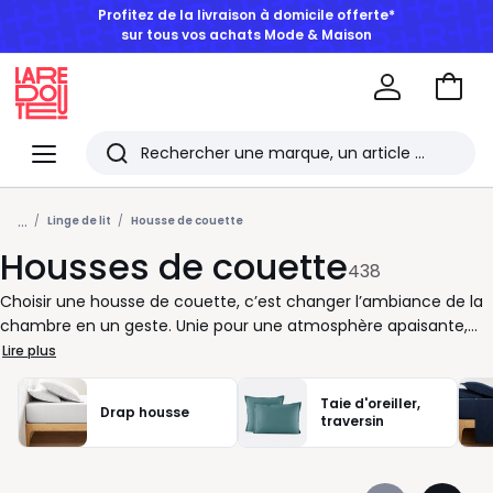
BONS PLANS | Jusqu'à -50% dès 2 articles*
Aller
au
La
panie
Redoute
Menu
Rechercher
Les
...
derniers
Linge de lit
Housse de couette
Housses de couette
articles
438
consultés
Choisir une housse de couette, c’est changer l’ambiance de la
chambre en un geste. Unie pour une atmosphère apaisante,
imprimée pour réveiller le décor, en coton lavé pour un rendu
Lire plus
souple, en percale pour une sensation plus fraîche: à vous de
trouver celle qui suit vos envies et votre rythme. Chez La
Taie d'oreiller,
Drap housse
Redoute, nous vous proposons des housses de couette dans de
traversin
nombreuses dimensions, du lit une place au format familial,
pour habiller votre couette avec style et simplicité. Pensez à