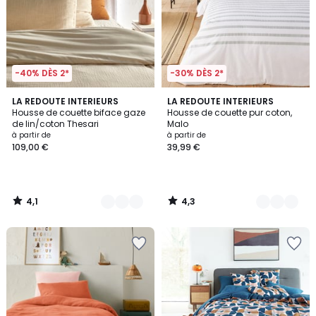
-40% DÈS 2*
-30% DÈS 2*
4,1
4,3
2
LA REDOUTE INTERIEURS
3
LA REDOUTE INTERIEURS
/ 5
/ 5
Housse de couette biface gaze
Housse de couette pur coton,
Couleurs
Couleurs
de lin/coton Thesari
Malo
à partir de
à partir de
109,00 €
39,99 €
4,1
4,3
/
/
5
5