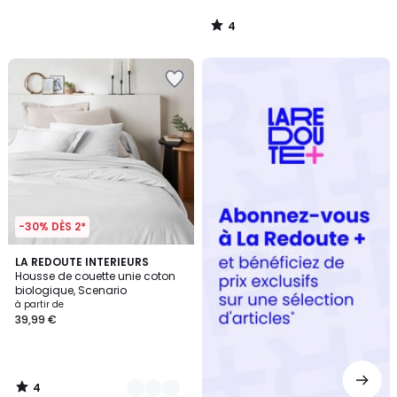
4
/
5
Redoute
+
-30% DÈS 2*
4
9
LA REDOUTE INTERIEURS
/
Housse de couette unie coton
Couleurs
5
biologique, Scenario
à partir de
39,99 €
4
/