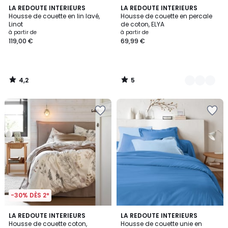
4,2
5
LA REDOUTE INTERIEURS
3
LA REDOUTE INTERIEURS
/ 5
/
Housse de couette en lin lavé,
Housse de couette en percale
Couleurs
5
Linot
de coton, ELYA
à partir de
à partir de
119,00 €
69,99 €
4,2
5
/
/
5
5
-30% DÈS 2*
4,5
4
LA REDOUTE INTERIEURS
LA REDOUTE INTERIEURS
/ 5
/
Housse de couette coton,
Housse de couette unie en