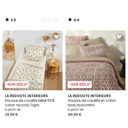
3,6
4,4
/
/
5
5
-50% DÈS 2*
-30% DÈS 2*
4
LA REDOUTE INTERIEURS
LA REDOUTE INTERIEURS
/
Housse de couette bébé 50%
Housse de couette en coton
5
coton recyclé, Tigris
lavé, Hyacinthe
à partir de
à partir de
29,99 €
49,99 €