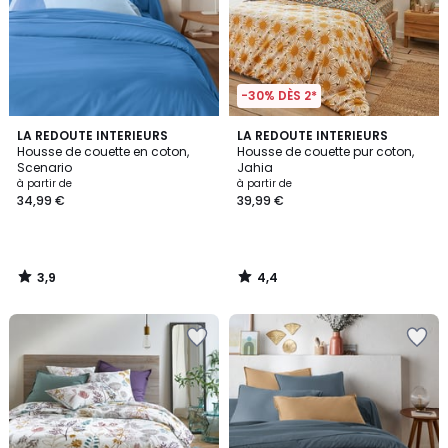
-30% DÈS 2*
3,9
4,4
LA REDOUTE INTERIEURS
LA REDOUTE INTERIEURS
/ 5
/ 5
Housse de couette en coton,
Housse de couette pur coton,
Scenario
Jahia
à partir de
à partir de
34,99 €
39,99 €
3,9
4,4
/
/
5
5