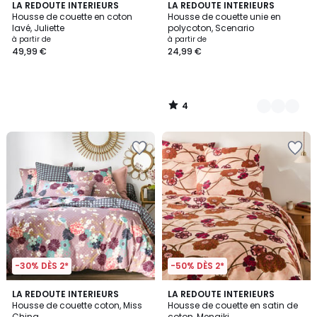
4
LA REDOUTE INTERIEURS
15
LA REDOUTE INTERIEURS
/
Housse de couette en coton
Housse de couette unie en
Couleurs
5
lavé, Juliette
polycoton, Scenario
à partir de
à partir de
49,99 €
24,99 €
4
/
5
-30% DÈS 2*
-50% DÈS 2*
4,4
4,2
LA REDOUTE INTERIEURS
LA REDOUTE INTERIEURS
/ 5
/ 5
Housse de couette coton, Miss
Housse de couette en satin de
China
coton, Menaiki