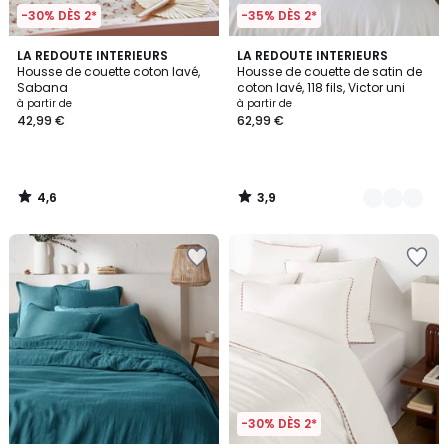
-30% DÈS 2*
-35% DÈS 2*
4,6
3,9
LA REDOUTE INTERIEURS
11
LA REDOUTE INTERIEURS
/ 5
/ 5
Housse de couette coton lavé,
Housse de couette de satin de
Couleurs
Sabana
coton lavé, 118 fils, Victor uni
à partir de
à partir de
42,99 €
62,99 €
4,6
3,9
/
/
5
5
-30% DÈS 2*