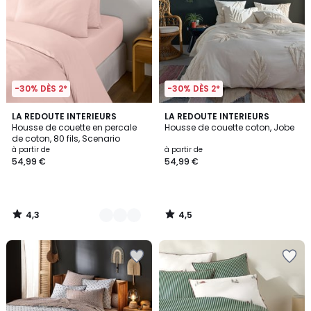
-30% DÈS 2*
-30% DÈS 2*
4,3
4,5
21
LA REDOUTE INTERIEURS
LA REDOUTE INTERIEURS
/ 5
/ 5
Housse de couette en percale
Housse de couette coton, Jobe
Couleurs
de coton, 80 fils, Scenario
à partir de
à partir de
54,99 €
54,99 €
4,3
4,5
/
/
5
5