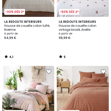
-30% DÈS 2*
-50% DÈS 2*
4,1
5
LA REDOUTE INTERIEURS
LA REDOUTE INTERIEURS
/ 5
/
Housse de couette coton tufté,
Housse de couette coton
5
Noémie
vintage brodé, Ariette
à partir de
à partir de
54,99 €
99,99 €
4,1
5
/
/
5
5