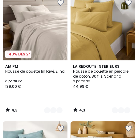
-40% DÈS 2*
4,3
4,3
25
AM.PM
3
LA REDOUTE INTERIEURS
/ 5
/ 5
Housse de couette lin lavé, Elina
Housse de couette en percale
Couleurs
Couleurs
de coton, 80 fils, Scenario
à partir de
à partir de
139,00 €
44,99 €
4,3
4,3
/
/
5
5