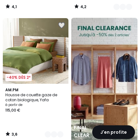
4,1
4,2
/
/
5
5
FINAL
CLEARANCE
-40% DÈS 2*
3,6
20
AM.PM
/ 5
Housse de couette gaze de
Couleurs
coton biologique, Yafa
à partir de
115,00 €
FINAL
J'en profite
3,6
CLEARANCE
/