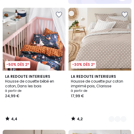
5
-50% DÈS 2*
-30% DÈS 2*
4,4
4,2
LA REDOUTE INTERIEURS
5
LA REDOUTE INTERIEURS
/ 5
/ 5
Housse de couette bébé en
Housse de couette pur coton
Couleurs
coton, Dans les bois
imprimé pois, Clarisse
à partir de
à partir de
24,99 €
17,99 €
4,4
4,2
/
/
5
5