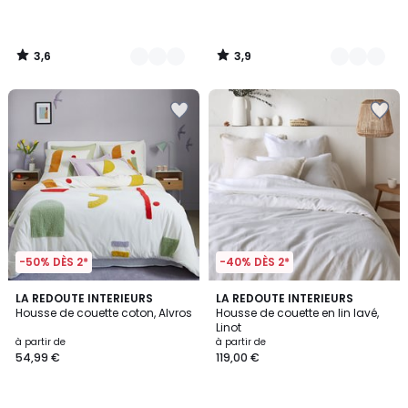
partir
de
79,99
3,6
3,9
€.
/
/
5
5
-50% DÈS 2*
-40% DÈS 2*
4,1
4,2
LA REDOUTE INTERIEURS
21
LA REDOUTE INTERIEURS
/ 5
/ 5
Housse de couette coton, Alvros
Housse de couette en lin lavé,
Couleurs
Linot
à partir de
à partir de
54,99 €
119,00 €