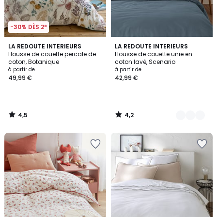
-30% DÈS 2*
4,5
4,2
LA REDOUTE INTERIEURS
2
LA REDOUTE INTERIEURS
/ 5
/ 5
Housse de couette percale de
Housse de couette unie en
Couleurs
coton, Botanique
coton lavé, Scenario
à partir de
à partir de
49,99 €
42,99 €
4,5
4,2
/
/
5
5