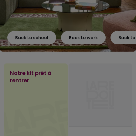
Back to school
Back to work
Back t
Notre kit prêt à
rentrer