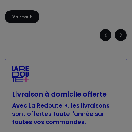
Sloggi
Adidas
Voir tout
Précédent
Suiva
-
-
défiler
défile
à
à
gauche
droit
Livraison à domicile offerte
Avec La Redoute +, les livraisons
sont offertes toute l'année sur
toutes vos commandes.