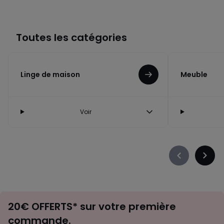
Toutes les catégories
Linge de maison
Meuble
Voir
Précédent
Suiva
-
-
défiler
défile
à
à
Envie
gauche
droit
20€ OFFERTS* sur votre première
d'inspirations
commande.
et