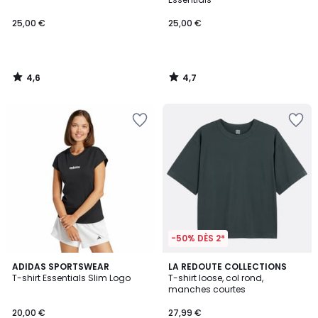
25,00 €
25,00 €
4,6
4,7
/
/
5
5
-50% DÈS 2*
4,8
4,3
ADIDAS SPORTSWEAR
3
LA REDOUTE COLLECTIONS
/ 5
/ 5
T-shirt Essentials Slim Logo
T-shirt loose, col rond,
Couleurs
manches courtes
20,00 €
27,99 €