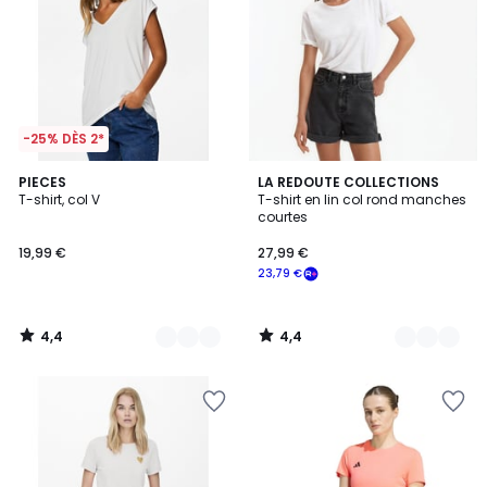
-25% DÈS 2*
4,4
4,4
4
PIECES
3
LA REDOUTE COLLECTIONS
/ 5
/ 5
T-shirt, col V
T-shirt en lin col rond manches
Couleurs
Couleurs
courtes
19,99 €
27,99 €
23,79 €
4,4
4,4
/
/
5
5