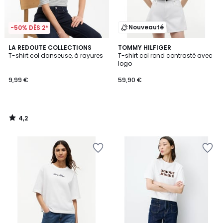
Nouveauté
-50% DÈS 2*
4,2
LA REDOUTE COLLECTIONS
TOMMY HILFIGER
/ 5
T-shirt col danseuse, à rayures
T-shirt col rond contrasté avec
logo
9,99 €
59,90 €
4,2
/
5