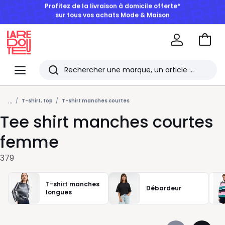
BONS PLANS | Jusqu'à -50% dès 2 articles*
Aller
au
La
panie
Redoute
Menu
Rechercher
Les
...
derniers
T-shirt, top
T-shirt manches courtes
Tee shirt manches courtes
articles
consultés
femme
379
T-shirt manches
Débardeur
longues