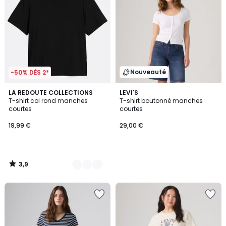
Nouveauté
-50% DÈS 2*
3,9
3
LA REDOUTE COLLECTIONS
LEVI'S
/ 5
T-shirt col rond manches
T-shirt boutonné manches
Couleurs
courtes
courtes
19,99 €
29,00 €
3,9
/
5