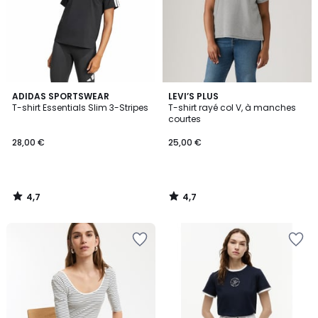
4,7
4,7
ADIDAS SPORTSWEAR
LEVI’S PLUS
/ 5
/ 5
T-shirt Essentials Slim 3-Stripes
T-shirt rayé col V, à manches
courtes
28,00 €
25,00 €
4,7
4,7
/
/
5
5