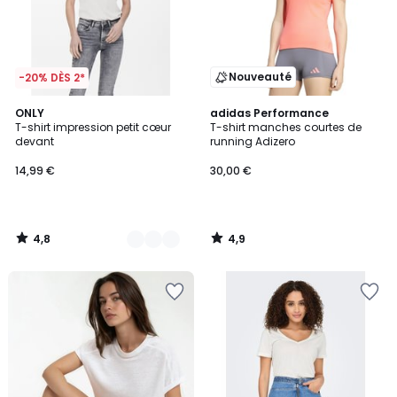
Nouveauté
-20% DÈS 2*
4,8
4,9
5
ONLY
adidas Performance
/ 5
/ 5
T-shirt impression petit cœur
T-shirt manches courtes de
Couleurs
devant
running Adizero
14,99 €
30,00 €
4,8
4,9
/
/
5
5