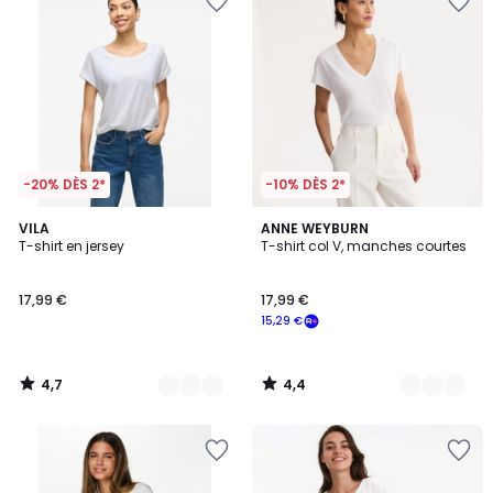
-20% DÈS 2*
-10% DÈS 2*
4,7
4,4
4
VILA
3
ANNE WEYBURN
/ 5
/ 5
T-shirt en jersey
T-shirt col V, manches courtes
Couleurs
Couleurs
17,99 €
17,99 €
15,29 €
4,7
4,4
/
/
5
5