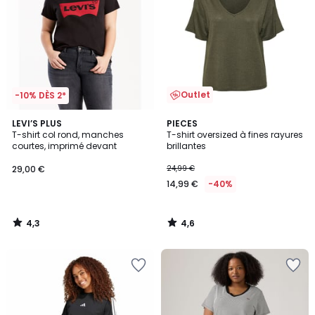
Outlet
-10% DÈS 2*
4,3
4,6
LEVI’S PLUS
PIECES
/ 5
/ 5
T-shirt col rond, manches
T-shirt oversized à fines rayures
courtes, imprimé devant
brillantes
29,00 €
24,99 €
14,99 €
-40%
4,3
4,6
/
/
5
5