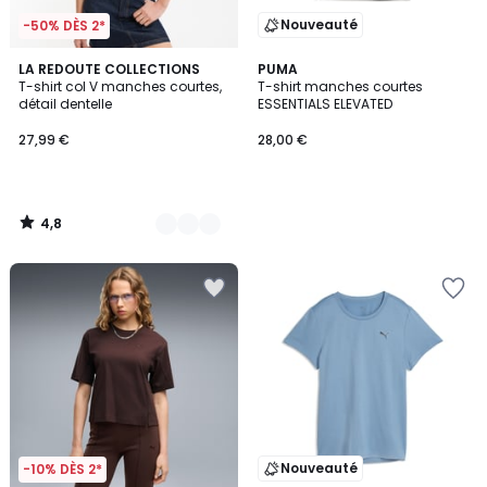
Nouveauté
-50% DÈS 2*
4,8
2
LA REDOUTE COLLECTIONS
PUMA
/ 5
T-shirt col V manches courtes,
T-shirt manches courtes
Couleurs
détail dentelle
ESSENTIALS ELEVATED
27,99 €
28,00 €
4,8
/
5
Nouveauté
-10% DÈS 2*