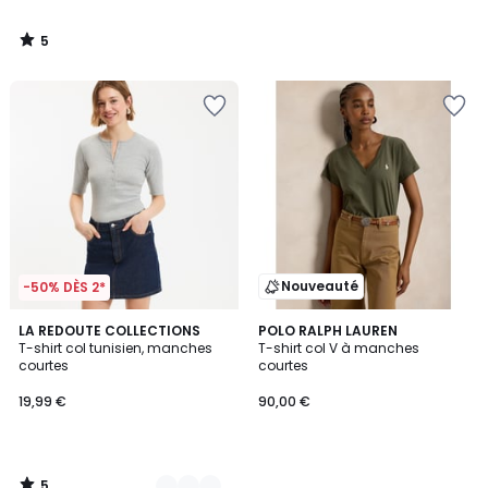
5
/
5
Nouveauté
-50% DÈS 2*
5
3
LA REDOUTE COLLECTIONS
POLO RALPH LAUREN
/
T-shirt col tunisien, manches
T-shirt col V à manches
Couleurs
5
courtes
courtes
19,99 €
90,00 €
5