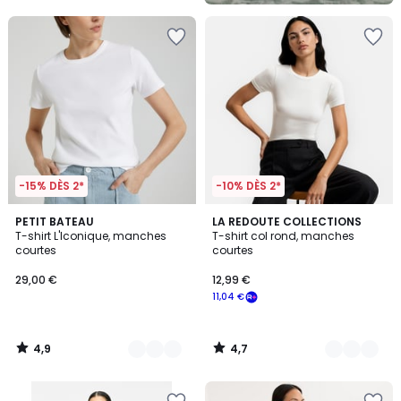
5
-15% DÈS 2*
-10% DÈS 2*
4,9
4,7
3
PETIT BATEAU
4
LA REDOUTE COLLECTIONS
/ 5
/ 5
T-shirt L'Iconique, manches
T-shirt col rond, manches
Couleurs
Couleurs
courtes
courtes
29,00 €
12,99 €
11,04 €
4,9
4,7
/
/
5
5