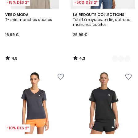
-15% DÈS 2*
-50% DÈS 2*
4,5
4,3
VERO MODA
2
LA REDOUTE COLLECTIONS
/ 5
/ 5
T-shirt manches courtes
Tshirt à rayures, en lin, col rond,
Couleurs
manches courtes
16,99 €
29,99 €
4,5
4,3
/
/
5
5
-10% DÈS 2*