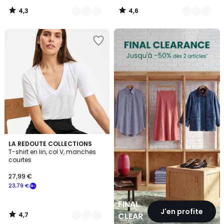
4,3
4,6
/
/
5
5
FINAL
CLEARANCE
4,7
2
LA REDOUTE COLLECTIONS
/ 5
T-shirt en lin, col V, manches
Couleurs
courtes
27,99 €
23,79 €
FINAL
J'en profite
4,7
CLEARANCE
/