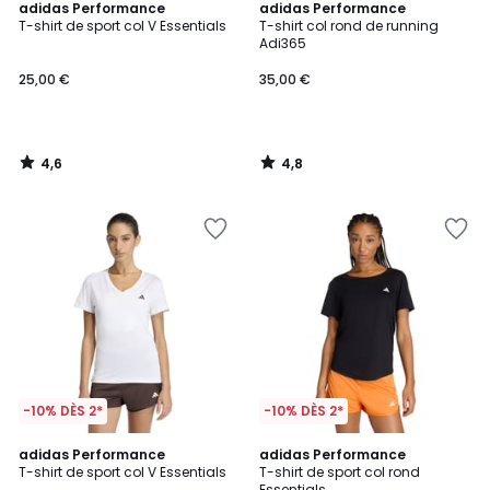
4,6
4,8
adidas Performance
adidas Performance
/ 5
/ 5
T-shirt de sport col V Essentials
T-shirt col rond de running
Adi365
25,00 €
35,00 €
4,6
4,8
/
/
5
5
-10% DÈS 2*
-10% DÈS 2*
4,6
4,7
adidas Performance
adidas Performance
/ 5
/ 5
T-shirt de sport col V Essentials
T-shirt de sport col rond
Essentials