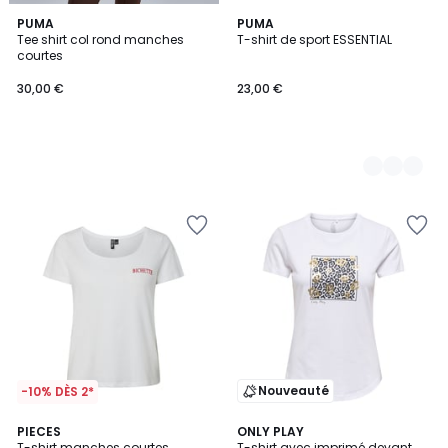
PUMA
2
PUMA
Tee shirt col rond manches
T-shirt de sport ESSENTIAL
Couleurs
courtes
30,00 €
23,00 €
Nouveauté
-10% DÈS 2*
PIECES
2
ONLY PLAY
T-shirt manches courtes
T-shirt avec imprimé devant