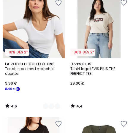
-10% DÈS 2*
-30% DÈS 2*
4,6
4,4
2
LA REDOUTE COLLECTIONS
LEVI’S PLUS
/ 5
/ 5
Tee shirt col rond manches
Tshirt logo LEVIS PLUS THE
Couleurs
courtes
PERFECT TEE
9,99 €
29,00 €
8,49 €
4,6
4,4
/
/
5
5