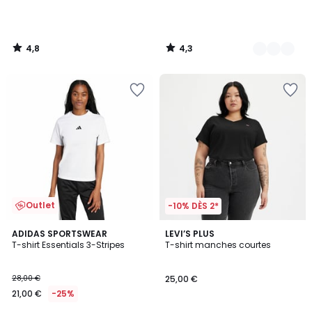
4,8
4,3
/
/
5
5
Outlet
-10% DÈS 2*
4,8
4,7
ADIDAS SPORTSWEAR
2
LEVI’S PLUS
/ 5
/ 5
T-shirt Essentials 3-Stripes
T-shirt manches courtes
Couleurs
28,00 €
25,00 €
21,00 €
-25%