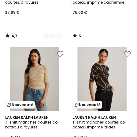
5
courtes, à rayures
bateau imprimé cachemire
27,99 €
75,00 €
4,7
5
/
/
5
5
Nouveauté
Nouveauté
LAUREN RALPH LAUREN
LAUREN RALPH LAUREN
T-shirt manches courtes col
T-shirt manches courtes col
bateau à rayures
bateau imprimé brides