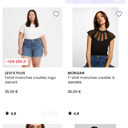
5
-10% DÈS 2*
4,8
4,8
2
LEVI’S PLUS
MORGAN
/ 5
/ 5
Tshirt manches courtes, logo
T-shirt manches courtes à
Couleurs
devant
dentelle
25,00 €
35,00 €
4,8
4,8
/
/
5
5