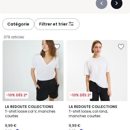
Précédent
Suivan
-
-
défiler
défiler
à
à
Catégorie
Filtrer et trier
gauche
droite
379 articles
-10% DÈS 2*
-10% DÈS 2*
4,4
4,2
4
LA REDOUTE COLLECTIONS
4
LA REDOUTE COLLECTIONS
/ 5
/ 5
T-shirt loose col V, manches
T-shirt loose, col rond,
Couleurs
Couleurs
courtes
manches courtes
9,99
9,99 €
9,99 €
€