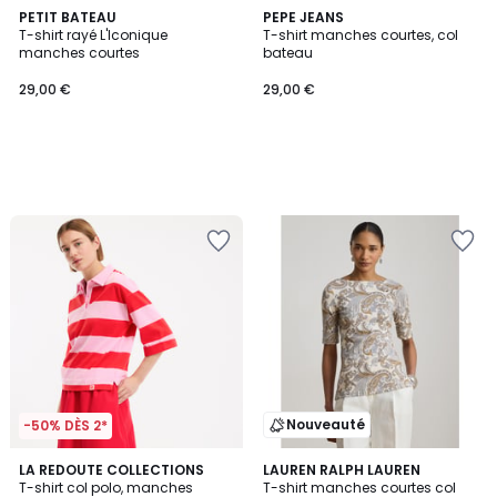
PETIT BATEAU
PEPE JEANS
T-shirt rayé L'Iconique
T-shirt manches courtes, col
manches courtes
bateau
29,00 €
29,00 €
Nouveauté
-50% DÈS 2*
4,7
5
2
LA REDOUTE COLLECTIONS
LAUREN RALPH LAUREN
/ 5
/
T-shirt col polo, manches
T-shirt manches courtes col
Couleurs