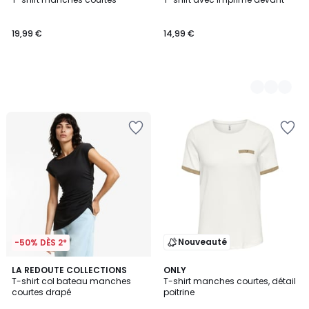
Couleurs
19,99 €
14,99 €
Nouveauté
-50% DÈS 2*
LA REDOUTE COLLECTIONS
2
ONLY
T-shirt col bateau manches
T-shirt manches courtes, détail
Couleurs
courtes drapé
poitrine