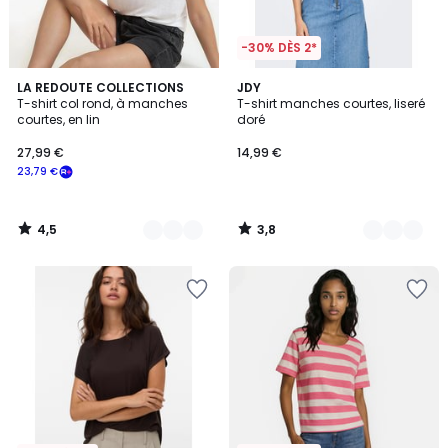
-30% DÈS 2*
4,5
3,8
3
LA REDOUTE COLLECTIONS
4
JDY
/ 5
/ 5
T-shirt col rond, à manches
T-shirt manches courtes, liseré
Couleurs
Couleurs
courtes, en lin
doré
27,99 €
14,99 €
23,79 €
4,5
3,8
/
/
5
5