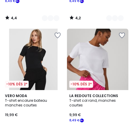
8,49 €
8,49 €
souscrivez
à
notre
4,4
4,2
programme
/
/
5
5
pour
payer
à
la
place
8,49
€.
-10% DÈS 2*
-10% DÈS 2*
4,3
4,6
3
VERO MODA
4
LA REDOUTE COLLECTIONS
/ 5
/ 5
T-shirt encolure bateau
T-shirt col rond, manches
Couleurs
Couleurs
manches courtes
courtes
19,99 €
9,99 €
8,49 €