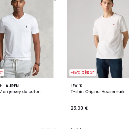
2*
-15% DÈS 2*
4
4,6
H LAUREN
LEVI'S
Couleurs
/ 5
 V en jersey de coton
T-shirt Original Housemark
25,00 €