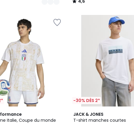
4,6
/
5
2*
-30% DÈS 2*
3
5
rformance
JACK & JONES
Couleurs
/
ome Italie, Coupe du monde
T-shirt manches courtes
5