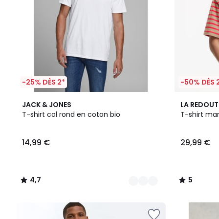
-25% DÈS 2*
-50% DÈS 
4
4,7
2
5
JACK & JONES
LA REDOUT
Couleurs
/ 5
Couleurs
/
T-shirt col rond en coton bio
T-shirt mar
5
14,99 €
29,99 €
4,7
5
/
/
5
5