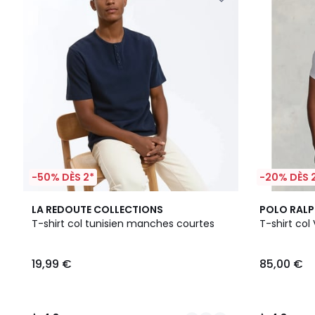
-50% DÈS 2*
-20% DÈS 
2
4,8
4
4,3
LA REDOUTE COLLECTIONS
POLO RALP
Couleurs
/ 5
Couleurs
/ 5
T-shirt col tunisien manches courtes
T-shirt col
19,99 €
85,00 €