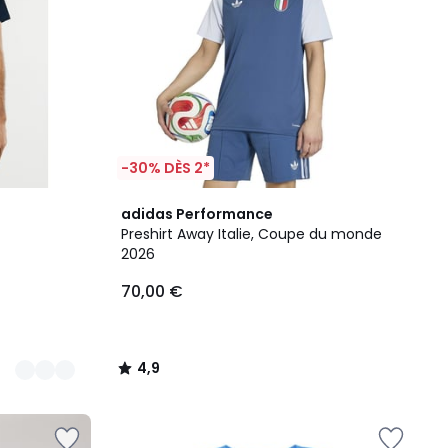
-30% DÈS 2*
4,9
adidas Performance
/ 5
Preshirt Away Italie, Coupe du monde
2026
70,00 €
4,9
/
5