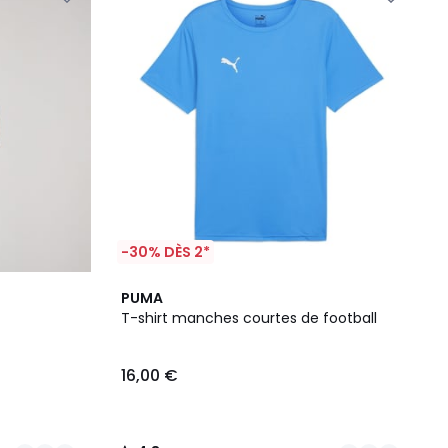
-30% DÈS 2*
6
4,8
PUMA
Couleurs
/ 5
T-shirt manches courtes de football
16,00 €