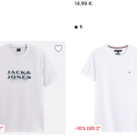
14,99 €
5
/
5
2*
-10% DÈS 2*