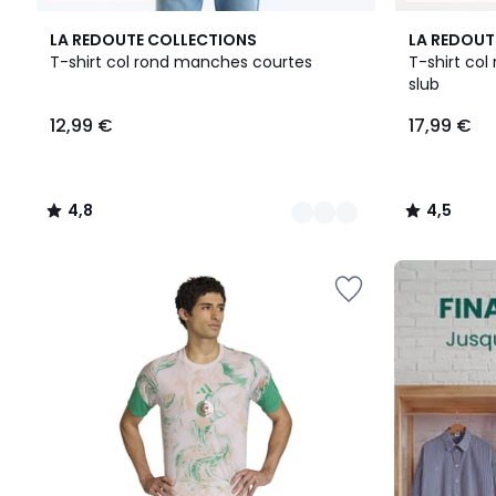
10
4,8
2
4,5
LA REDOUTE COLLECTIONS
LA REDOUT
Couleurs
/ 5
Couleurs
/ 5
T-shirt col rond manches courtes
T-shirt col 
slub
12,99
12,99 €
17,99 €
€.
4,8
4,5
/
/
5
5
FINAL
CLEARANCE