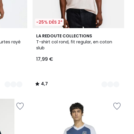
-25% DÈS 2*
3
4,7
LA REDOUTE COLLECTIONS
Couleurs
/ 5
urtes rayé
T-shirt col rond, fit regular, en coton
slub
17,99 €
4,7
/
5