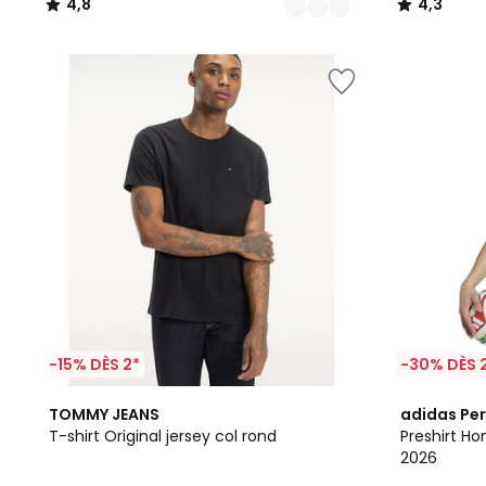
4,8
4,3
/
/
5
5
-15% DÈS 2*
-30% DÈS 
6
4,6
4,8
TOMMY JEANS
adidas Pe
Couleurs
/ 5
/ 5
T-shirt Original jersey col rond
Preshirt H
2026