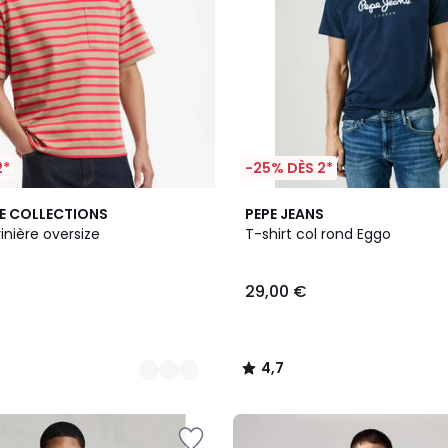
2*
-25% DÈS 2*
2
4,7
E COLLECTIONS
PEPE JEANS
Couleurs
/ 5
inière oversize
T-shirt col rond Eggo
29,00 €
4,7
/
5