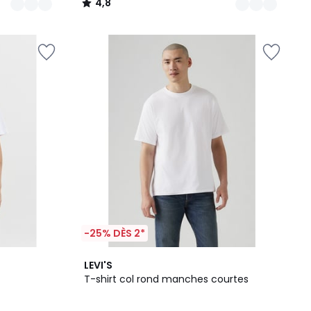
4,8
/
5
-25% DÈS 2*
3
4,5
LEVI'S
Couleurs
/ 5
T-shirt col rond manches courtes