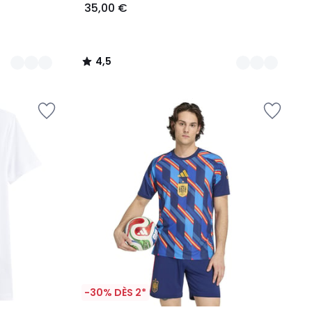
35,00 €
4,5
/
5
-30% DÈS 2*