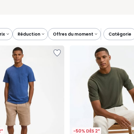
prix
réduction
offres du moment
catégorie
2*
-50% DÈS 2*