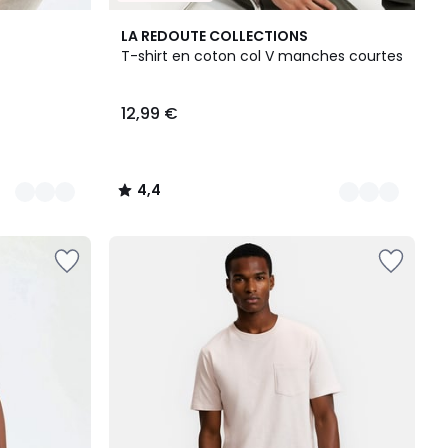
5
4,4
LA REDOUTE COLLECTIONS
Couleurs
/ 5
T-shirt en coton col V manches courtes
12,99 €
4,4
/
5