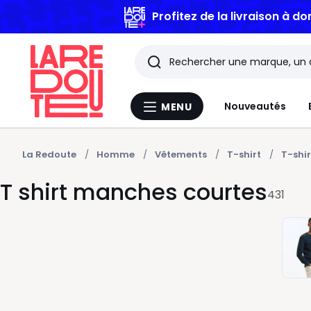
Profitez de la livraison à do
Rechercher
Les
Nouveautés
MENU
Menu
derniers
La
Redoute
articles
La Redoute
Homme
Vêtements
T-shirt
T-shi
T shirt manches courtes
consultés
431