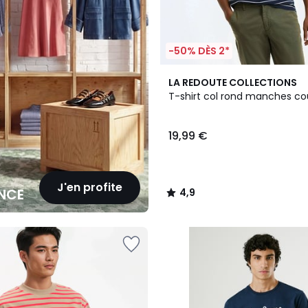
-50% DÈS 2*
2
4,9
LA REDOUTE COLLECTIONS
Couleurs
/ 5
T-shirt col rond manches co
19,99 €
J'en profite
NCE
4,9
/
5