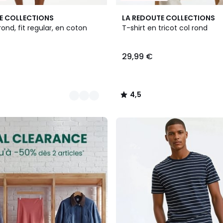
3
4,5
E COLLECTIONS
LA REDOUTE COLLECTIONS
Couleurs
/ 5
rond, fit regular, en coton
T-shirt en tricot col rond
29,99 €
4,5
/
5