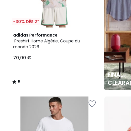
-30% DÈS 2*
5
adidas Performance
/
Preshirt Home Algérie, Coupe du
5
monde 2026
70,00 €
FINAL
CLEARA
5
/
5