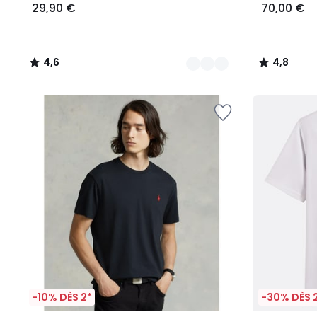
29,90 €
70,00 €
4,6
4,8
/
/
5
5
-10% DÈS 2*
-30% DÈS 